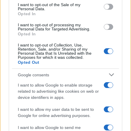
services and may gather and store information including but
I want to opt-out of the Sale of my
Personal Data.
not limited to your visit or usage behaviour. You may click to
Opted In
grant or deny consent to Google and its third-party tags to
use your data for below specified purposes in below Google
I want to opt-out of processing my
consent section.
Personal Data for Targeted Advertising.
Opted In
I want to opt-out of Collection, Use,
Retention, Sale, and/or Sharing of my
Personal Data that Is Unrelated with the
Purposes for which it was collected.
Opted Out
Syndication
Culture
Google consents
Salute
Globalist
I want to allow Google to enable storage
related to advertising like cookies on web or
Megachip
Globalscience
device identifiers in apps.
GiULia
Globalsport
I want to allow my user data to be sent to
Google for online advertising purposes.
Prima Pagina
I want to allow Google to send me