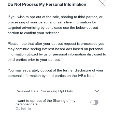
Do Not Process My Personal Information
Perché i centri di intrattenimento per famiglie investono in
attrazioni ad alta tecnologia
If you wish to opt-out of the sale, sharing to third parties, or
processing of your personal or sensitive information for
targeted advertising by us, please use the below opt-out
section to confirm your selection.
Il conflitto /
La mafia russa e l'arma del caos
Please note that after your opt-out request is processed you
may continue seeing interest-based ads based on personal
information utilized by us or personal information disclosed to
third parties prior to your opt-out.
Tel Aviv /
Netanyahu si smarca da Trump: "Israele farà tutto
You may separately opt-out of the further disclosure of your
quello che è necessario per la sua sicurezza"
personal information by third parties on the IAB’s list of
downstream participants.
Personal Data Processing Opt Outs
This information may also be disclosed by us to third parties
La riflessione /
Pace, disarmo e Ucraina: il centrosinistra
on the IAB’s List of Downstream Participants that may further
I want to opt-out of the Sharing of my
non trasformi il riarmo europeo in una battaglia interna per
disclose it to other third parties.
personal data.
le primarie
Opted In
Please note that this website/app uses one or more Google