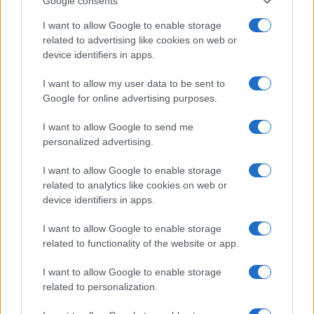
Google consents
Salute
Globalist
I want to allow Google to enable storage
related to advertising like cookies on web or
Megachip
Globalscience
device identifiers in apps.
GiULia
Globalsport
I want to allow my user data to be sent to
Google for online advertising purposes.
Prima Pagina
I want to allow Google to send me
personalized advertising.
Giornale dello
Chi siamo
I want to allow Google to enable storage
Spettacolo
related to analytics like cookies on web or
Contributors
device identifiers in apps.
Wondernet
Facebook
I want to allow Google to enable storage
Giuliana Sgrena
related to functionality of the website or app.
Twitter
I want to allow Google to enable storage
Google News
related to personalization.
Mastodon