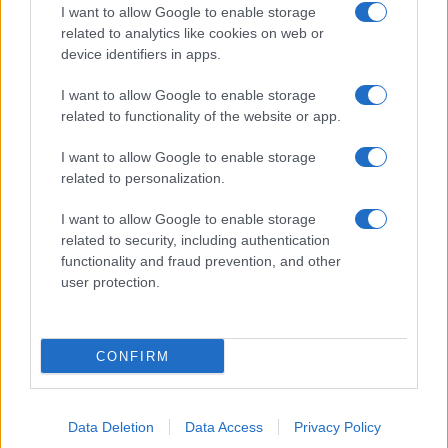
Giornale dello
Chi siamo
I want to allow Google to enable storage
Spettacolo
related to analytics like cookies on web or
Contributors
device identifiers in apps.
Wondernet
Facebook
I want to allow Google to enable storage
Giuliana Sgrena
related to functionality of the website or app.
Twitter
I want to allow Google to enable storage
Google News
related to personalization.
Mastodon
I want to allow Google to enable storage
related to security, including authentication
Cookie Policy
functionality and fraud prevention, and other
user protection.
Preferenze Privacy
CONFIRM
©2021 Globalist.it • All right reserved.
Data Deletion
Data Access
Privacy Policy
Syndication