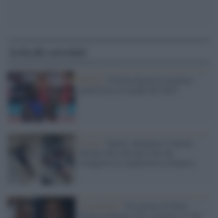
Articoli correlati
Wolley /
È Paola Egonu la migliore
pallavolista al mondo del 2024
Il caso /
Egonu: deturpato il murale
davanti alla sede del Coni che
omaggiava la campionessa olimpica
La polemica /
Nel giorno di Paola
Egonu medaglia d'oro olimpica il web