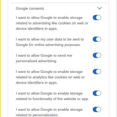
Syndication
Culture
Google consents
Salute
Globalist
I want to allow Google to enable storage
related to advertising like cookies on web or
Megachip
Globalscience
device identifiers in apps.
GiULia
Globalsport
I want to allow my user data to be sent to
Google for online advertising purposes.
Prima Pagina
I want to allow Google to send me
personalized advertising.
Giornale dello
Chi siamo
I want to allow Google to enable storage
Spettacolo
related to analytics like cookies on web or
Contributors
device identifiers in apps.
Wondernet
Facebook
I want to allow Google to enable storage
Giuliana Sgrena
related to functionality of the website or app.
Twitter
I want to allow Google to enable storage
Google News
related to personalization.