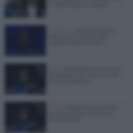
si scatena ironizza su Vannacci
La denuncia /
Paola Egonu querela
Vannacci per le frasi sui 'tratti
somatici' contenute nel libro
Volley /
Paola Egonu fuori dal torneo
pre olimpico: ecco i retroscena sullo
stop alla campionessa
Volley /
Paola Egonu torna in Italia:
giocherà a Milano, contratto da 1
milione all'anno