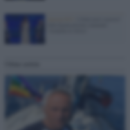
Sanremo2023 /
L'Italia non è razzista?
Sulla Egonu piovono commenti:
"tornatene in Africa"
Ultime notizie