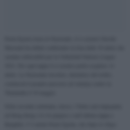
Paola Egonu torna in Nazionale, il ct azzurro Davide
Mazzanti ha infatti confermato la lista delle 30 atlete che
saranno utilizzabili per la Volleyball Nations League
2023. Per ogni tappa il ct azzurro potrà scegliere 14
atlete. La Nazionale tricolore, detentrice del trofeo,
comincerà il proprio percorso ad Antalya contro la
Thailandia il 30 maggio.
Nella seconda settimana, invece, l’Italia sarà impegnata
ad Hong Kong (14-18 giugno) e nell’ultima tappa a
Bangkok. C’è anche Paola Egonu, che dopo lo sfogo