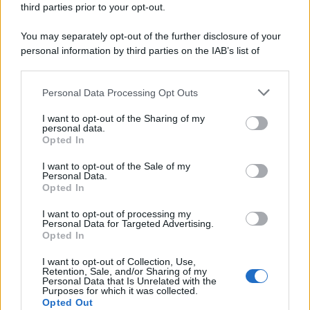
third parties prior to your opt-out.
La scoperta /
Oplontis, le vittime dell’eruzione del Vesuvio
You may separately opt-out of the further disclosure of your
furono più numerose del previsto
personal information by third parties on the IAB’s list of
downstream participants.
Personal Data Processing Opt Outs
This information may also be disclosed by us to third parties
Il medagliere /
Europei di nuoto: Pellecani guida una super
on the IAB’s List of Downstream Participants that may further
I want to opt-out of the Sharing of my
Italia
disclose it to other third parties.
personal data.
Opted In
Please note that this website/app uses one or more Google
services and may gather and store information including but
I want to opt-out of the Sale of my
Personal Data.
not limited to your visit or usage behaviour. You may click to
Opted In
grant or deny consent to Google and its third-party tags to
use your data for below specified purposes in below Google
I want to opt-out of processing my
consent section.
Personal Data for Targeted Advertising.
Opted In
I want to opt-out of Collection, Use,
Retention, Sale, and/or Sharing of my
Personal Data that Is Unrelated with the
Purposes for which it was collected.
Opted Out