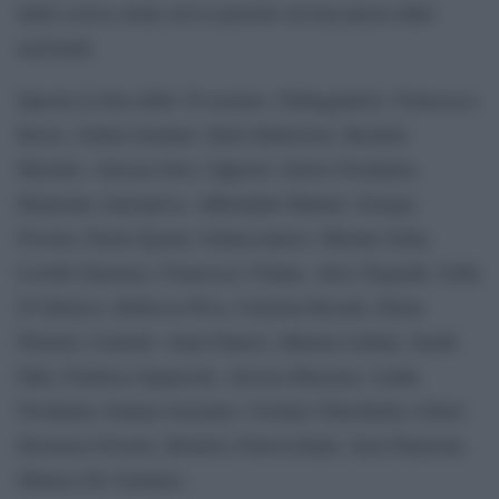
della scorsa estate aveva pensato ad una pausa dalle
nazionali.
Questa la lista delle 30 azzurre. Palleggiatrici: Francesca
Bosio, Giulia Gennari, Ilaria Battistoni, Rachele
Morello, Alessia Orro; Opposti: Sylvia Nwakalor,
Ekaterina Antropova, Adhouljok Malual, Giorgia
Frosini, Paola Egonu; Schiacciatrici: Miriam Sylla,
Loveth Omoruyi, Francesca Villani, Alice Degradi, Sofia
D’Odorico, Rebecca Piva, Caterina Bosetti, Elena
Pietrini; Centrali: Anna Danesi, Marina Lubian, Sarah
Fahr, Federica Squarcini, Alessia Mazzaro, Linda
Nwakalor, Emma Graziani, Cristina Chirichella; Liberi:
Eleonora Fersino, Beatrice Parrocchiale, Sara Panetoni,
Monica De Gennaro.