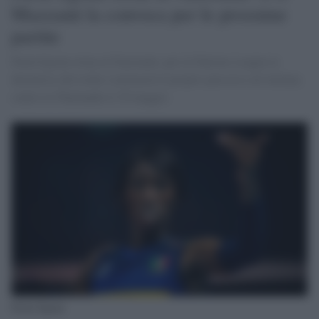
Mazzanti la convoca per le prossime
partite
Paola Egonu torna in Nazionale, per la Nations League la
detentrice del trofeo comincerà il proprio percorso ad Antalya
contro la Thailandia il 30 maggio.
Paola Egonu