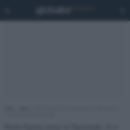
Home
>
Sport
>
Paola Egonu torna in Nazionale: il ct Mazzanti la
convoca per le prossime partite
Paola Egonu torna in Nazionale: il ct