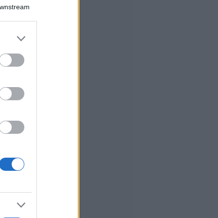
Downstream
er and store
to grant or
ed purposes