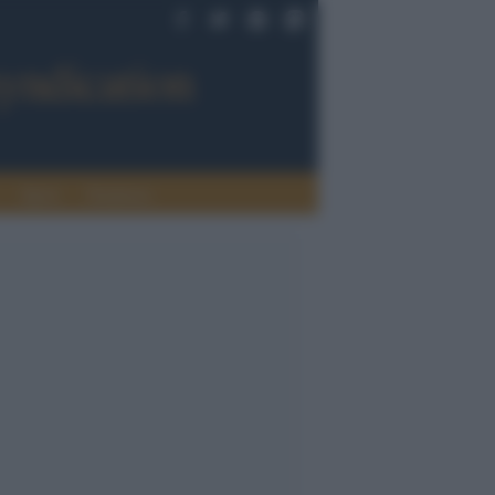
Sport
Tendenze