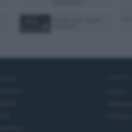
persona giusta"
Il ca
Usa, 
Il match a 360° Juventus
Trabsonspor
Syndication
i siamo
ntributors
Globalist
cebook
Globalscie
itter
Globalsport
ogle News