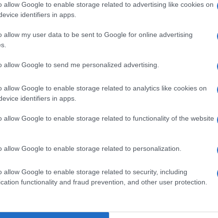
za bianconera, colpevole di aver puntato, forse
o allow Google to enable storage related to advertising like cookies on
evice identifiers in apps.
o tale).
o allow my user data to be sent to Google for online advertising
vecchia signora
 lo lega alla
fino al 2026, con
s.
Ulti
 di euro lordi a stagione. Sicuramente i mesi che
to allow Google to send me personalized advertising.
one saranno fondamentali per capire se una
o allow Google to enable storage related to analytics like cookies on
polpo
ria, intanto il
sta lavorando per tornare in
evice identifiers in apps.
 probabilmente non sarà a disposizione nella
o allow Google to enable storage related to functionality of the website
 visto il recente affaticamento muscolare sofferto.
o allow Google to enable storage related to personalization.
L'int
o allow Google to enable storage related to security, including
Gaza:
pp
cation functionality and fraud prevention, and other user protection.
solle
Il Se
barch