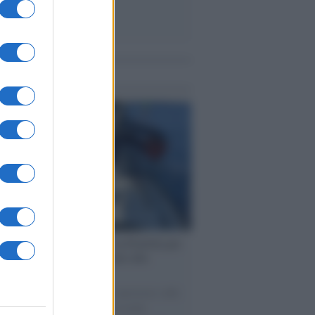
me notizie
ervista /
Marco Croatti e la Flottilla per
 le nostre vele gonfie grazie alla
vazione popolare
natore M5S racconta la sua esperienza sulle
e cariche di aiuti umanitari assalite