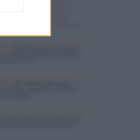
sercito israeliano. Una guerra atroce, il
ivo di disumanizzazione delle vittime, il
ismo del governo italiano e degli altri
ei, il ritorno al colonialismo. L'importanza
ovimenti.
udio /
Disinformazione russa e destra:
 la macchina propagandistica di Putin
o la crisi di Ceuta
enze /
Sale il numero degli acquisti
e in Europa e aumentano le vendite di
oli second hand
Un partito progressista e di sinistra che
acca sul riarmo ha un serio problema