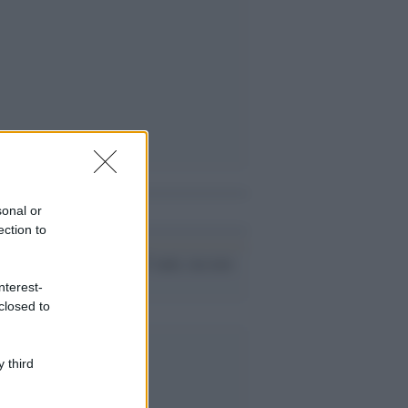
i anche
sonal or
ection to
La Juve ha 115 anni, ma non
muore mai
nterest-
closed to
 third