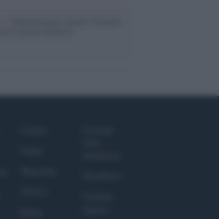
so /
Trump ha quasi esaurito l'arsenale
ma il tycoon smentisce
Culture
Giornale
dello
Salute
Spettacolo
Megachip
nce
Wondernet
GiULia
Giuliana
Sgrena
Prima