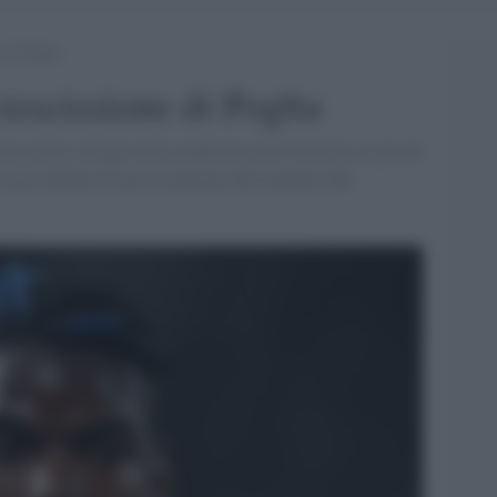
e di Pogba
 rescissione di Pogba
veva detto Allegri nella conferenza post Juventus-Lazio di
la possibilità di una risoluzione del contratto del