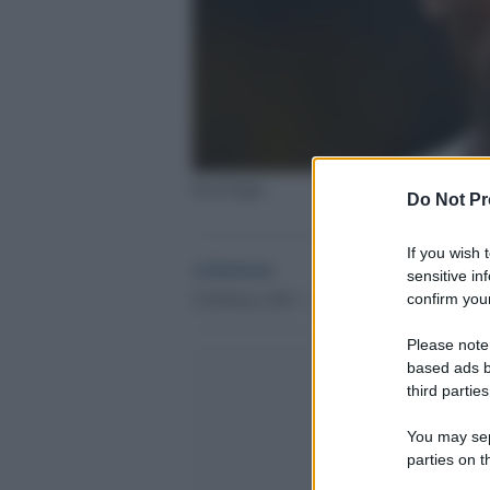
Paul Pogba
Do Not Pr
If you wish 
redazione
sensitive in
4 Febbraio 2023 - 17.45
Globalsport
confirm your
Please note
based ads b
third parties
You may sepa
parties on t