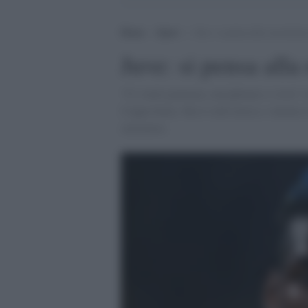
Home
>
Sport
>
Juve: si pensa alla rescission
Juve: si pensa alla
“Ci vuole pazienza, navighiamo a vista” a
Coppa Italia. Ma il club inizia a valutare 
calciatore.