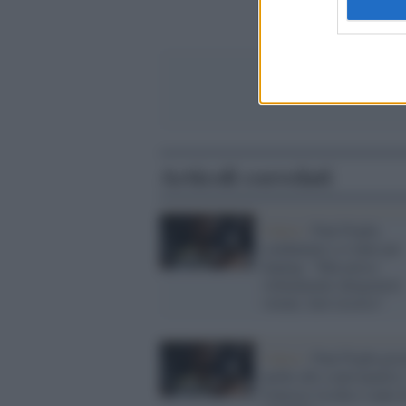
Articoli correlati
Calcio /
Paul Pogba
condannato a 4 anni per
doping: "Mai preso
volutamente integratori
vietati, farò ricorso"
Calcio /
Paul Pogba posi
anche alle controanalisi:
francese rischia 4 anni d