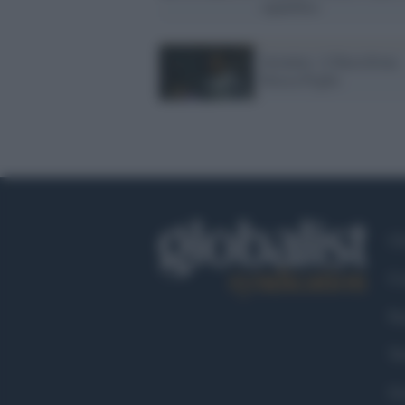
squalifica
Juventus: il Barcellona
blocca Pogba
Ch
Co
Fa
Tw
Go