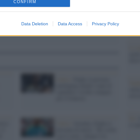
CONFIRM
dall'e
tentat
servil
europ
Data Deletion
Data Access
Privacy Policy
dei m
Lo st
anche
dietr
Calcio /
Pogba, la procura
Tend
antidoping chiede 4 anni di
onlin
squalifica: rischio stangata
artic
per il francese
Pd /
tivo
Calcio /
Juventus, Pogba si
si sp
 il
presenta di nuovo: "Ho scelto
i
con il cuore, Allegri è la