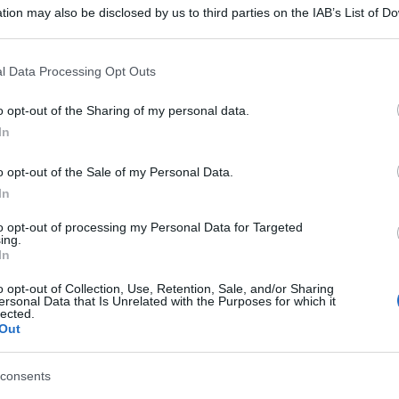
tion may also be disclosed by us to third parties on the IAB’s List of 
 that may further disclose it to other third parties.
 that this website/app uses one or more Google services and may gath
l Data Processing Opt Outs
including but not limited to your visit or usage behaviour. You may click 
 to Google and its third-party tags to use your data for below specifi
o opt-out of the Sharing of my personal data.
ogle consent section.
In
o opt-out of the Sale of my Personal Data.
erra e riguardante il futuro del centrocampista
In
o particolare in casa Juventus. Arrivato a
to opt-out of processing my Personal Data for Targeted
ing.
Paul Pogba
ited,
non è riuscito a collezionare
In
’ maglia, complici continui problemi fisici e la
o opt-out of Collection, Use, Retention, Sale, and/or Sharing
ersonal Data that Is Unrelated with the Purposes for which it
to chirurgico presa in accordo con la società.
lected.
Out
ivabile – visti i guai al ginocchio che hanno
consents
i anni di carriera – e che ha reso evidenti alcuni