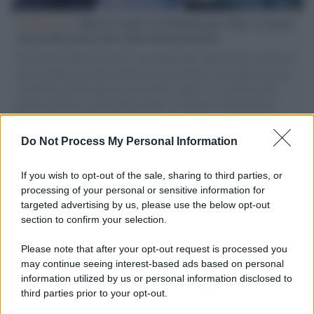
L'intervista /
Marco Croatti e la Flottilla per Gaza: le nostre
vele gonfie grazie alla sollevazione popolare
Il Senatore M5S racconta la sua esperienza sulle barche cariche di
aiuti umanitari assalite dall'esercito israeliano. Una guerra atroce,
il tentativo di disumanizzazione delle vittime, il servilismo del
governo italiano e degli altri europei, il ritorno al colonialismo.
L'importanza dei movimenti.
Do Not Process My Personal Information
Palestina /
Il Board of Peace di Trump assegna il primo
contratto per un rudimentale avamposto militare a Gaza
If you wish to opt-out of the sale, sharing to third parties, or
processing of your personal or sensitive information for
targeted advertising by us, please use the below opt-out
section to confirm your selection.
L'evento /
La Sila diventa un palcoscenico naturale: nasce “A
Farla Amare Comincia Tu – Opera Sila”
Please note that after your opt-out request is processed you
may continue seeing interest-based ads based on personal
information utilized by us or personal information disclosed to
third parties prior to your opt-out.