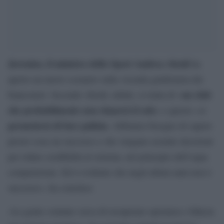
Juventus, il ministro dello Sport Andrea Abodi
ha
aperto un nuovo scenario sulla vicenda giudiziaria dei
un club
bianconeri. Secondo Abodi, infatti, si tratta di «
che probabilmente non rimarrà il solo
» e questo «ci
permetterà di fare pulizia
. Abbiamo bisogno di sapere
presto cosa sia successo e che vengano assunte decisioni
per ridare credibilità al sistema, nel principio dell’equa
competizione. Ed è evidente che negli ultimi anni non è
successo», ha concluso.
«La gente comune cerca di recuperare speranza e fiducia