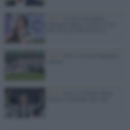
Calcio /
La Juve crolla ancora:
Champions appesa a un filo in vista
dell’ultima giornata di Serie A
Calcio /
Serie A tra lotta Champions e
salvezza
Calcio /
Serie A: Juventus e Roma
vincono e accorciano sulla vetta