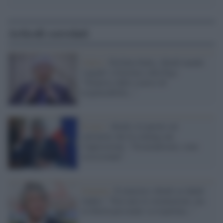
Articoli correlati
Calcio /
Disfatta Italia, Abodi manda
'segnali' a Gravina e alla Figc:
"Sorpreso dallo scarico di
responsabilità..."
Il caso /
Abodi e le parole sul
calciatore che fa coming out,
l'opposizione: "Oscurantismo, sono
ossessionati"
Governo /
Il ministro Abodi su Jakub
Jankto: "Non amo le ostentazioni, ma
la libertà personale va rispettata..."