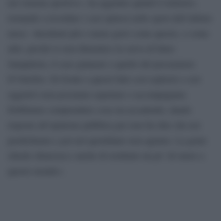
nel sistema sportivo», ha aggiunto quindi il ministro,
tornando a ricordare i casi spinosi nello sport dell’ultimo
mese: «Incidenti più o meno gravi come questo, o come
altri, perché io non dimentico la curva di Inter-
Sampdoria, il caso ginnaste o quello del procuratore
D’Onofrio. Di fronte a questi fatti così espliciti e così
oggettivi non possiamo aspettare o accompagnare.
Dobbiamo comprendere cosa sta accadendo, dando
risposte all’opinione pubblica per non far dire che noi
predichiamo e poi nel quotidiano non agiamo. La gente
chiede chiarezza e anche di restituire un po’ di onore a
questo mondo».