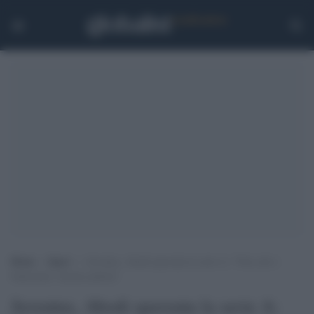
Home
>
Sport
>
Juventus, Abodi spaventa la serie A: “Non solo i
bianconeri, faremo pulizia”
Juventus, Abodi spaventa la serie A: