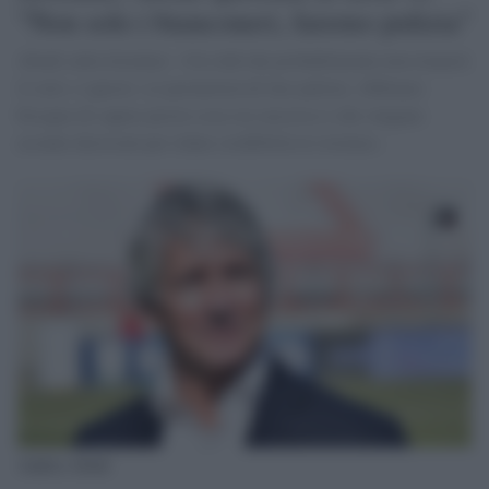
"Non solo i bianconeri, faremo pulizia"
Abodi sulla Juventus: «Un club che probabilmente non rimarrà
il solo» e questo «ci permetterà di fare pulizia. Abbiamo
bisogno di sapere presto cosa sia successo e che vengano
assunte decisioni per ridare credibilità al sistema».
Andrea Abodi