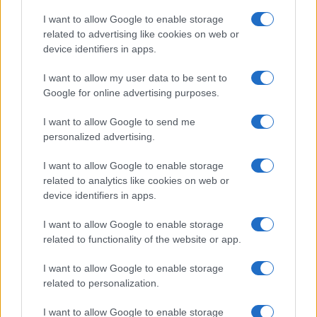
Salute
Globalist
I want to allow Google to enable storage
related to advertising like cookies on web or
Megachip
Globalscience
device identifiers in apps.
GiULia
Globalsport
I want to allow my user data to be sent to
Google for online advertising purposes.
Prima Pagina
I want to allow Google to send me
personalized advertising.
Giornale dello
Chi siamo
I want to allow Google to enable storage
Spettacolo
related to analytics like cookies on web or
Contributors
device identifiers in apps.
Wondernet
Facebook
I want to allow Google to enable storage
Giuliana Sgrena
related to functionality of the website or app.
Twitter
I want to allow Google to enable storage
Google News
related to personalization.
Mastodon
I want to allow Google to enable storage