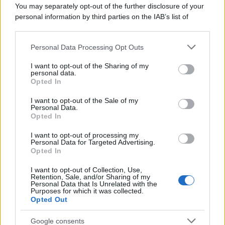
Il ricordo /
Le radici di Francesco Guccini
You may separately opt-out of the further disclosure of your
personal information by third parties on the IAB’s list of
downstream participants.
Personal Data Processing Opt Outs
This information may also be disclosed by us to third parties
L'anniversario /
90 anni di Yves Saint Laurent, tra moda e
on the IAB’s List of Downstream Participants that may further
I want to opt-out of the Sharing of my
scandali
disclose it to other third parties.
personal data.
Opted In
Please note that this website/app uses one or more Google
services and may gather and store information including but
I want to opt-out of the Sale of my
Personal Data.
not limited to your visit or usage behaviour. You may click to
Opted In
grant or deny consent to Google and its third-party tags to
use your data for below specified purposes in below Google
I want to opt-out of processing my
consent section.
Personal Data for Targeted Advertising.
Opted In
I want to opt-out of Collection, Use,
Retention, Sale, and/or Sharing of my
Personal Data that Is Unrelated with the
Purposes for which it was collected.
Opted Out
Syndication
Culture
Google consents