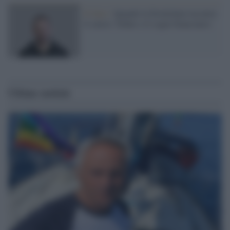
Il fatto /
Quando la blockchain incontra
il calcio: Tether e il sogno bianconero
Ultime notizie