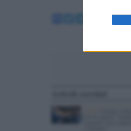
Facebook
Twitter
Telegram
WhatsA
Articoli correlati
Calcio /
Juventus, è fini
l'era di Agnelli: "Grand
emozione, lascio anche 
e Stellantis"