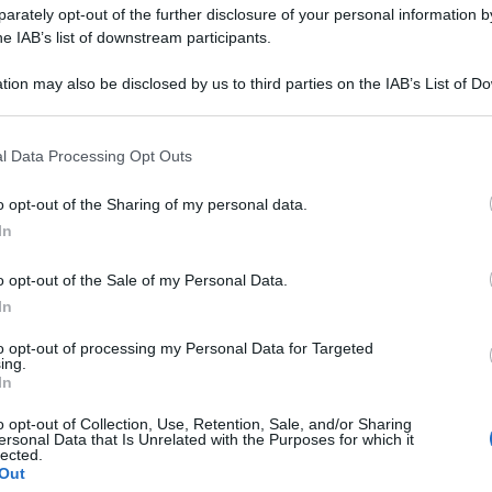
rately opt-out of the further disclosure of your personal information by
he IAB’s list of downstream participants.
tion may also be disclosed by us to third parties on the IAB’s List of 
 that may further disclose it to other third parties.
 that this website/app uses one or more Google services and may gath
l Data Processing Opt Outs
including but not limited to your visit or usage behaviour. You may click 
 to Google and its third-party tags to use your data for below specifi
o opt-out of the Sharing of my personal data.
ogle consent section.
In
ll’argomento Superlega. Agnelli difende il
o opt-out of the Sale of my Personal Data.
a è un organo monopolista
In
. Un organo
n business come il calcio? Io penso di no
.
to opt-out of processing my Personal Data for Targeted
ing.
su un altro progetto prima del lancio della
In
allito.
La Superlega europea è uno sforzo
o opt-out of Collection, Use, Retention, Sale, and/or Sharing
ersonal Data that Is Unrelated with the Purposes for which it
Superlega
ei dodici che hanno aderito alla
lected.
Out
 contratti
che hanno firmato”.