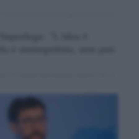
: “L’idea è ancora viva. La Uefa è monopolista, non può gestire il
 Superlega: "L'idea è
fa è monopolista, non può
ene vivo il progetto della Superlega e attacca la Uefa: "Il