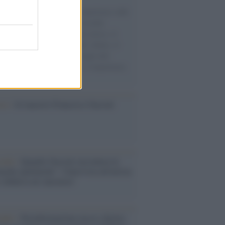
natore M5S racconta la sua esperienza sulle
e cariche di aiuti umanitari assalite
sercito israeliano. Una guerra atroce, il
ivo di disumanizzazione delle vittime, il
ismo del governo italiano e degli altri
ei, il ritorno al colonialismo. L'importanza
ovimenti.
ca /
Al maestro Francesco Guccini
cordo /
Quando Guccini raccontava le
ache epafaniche": l'intervista all'artista
i definiva un 'narratore'
udio /
Disinformazione russa e destra: