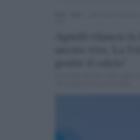
Home
>
Sport
>
Agnelli rilancia la Superlega
calcio”
Agnelli rilancia la
ancora viva. La Ue
gestire il calcio"
Il presidente della Juve Andrea Agnelli ti
calcio europeo ha bisogno di riforme"