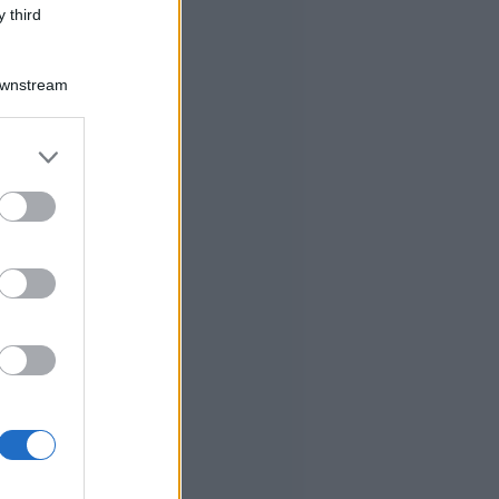
 third
Downstream
er and store
to grant or
ed purposes