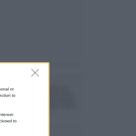
i anche
Calcio /
Superlega, ecco
sonal or
come sarà il nuovo torneo
ection to
che sta dividendo l'Europa:
chi può partecipare e dove si
vedrà
nterest-
closed to