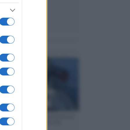
me notizie
ervista /
Marco Croatti e la Flottilla per
 le nostre vele gonfie grazie alla
vazione popolare