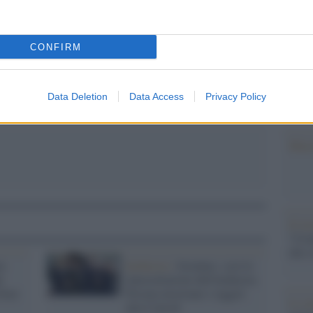
Il Se
barch
pp
dall'e
CONFIRM
tentat
servil
europ
Data Deletion
Data Access
Privacy Policy
dei m
Musi
Il ri
"Cron
che s
ta
Inchiesta /
Juventus: così le
e
intercettazioni dell'inchiesta
Exor
Prisma mostrano i raggiri
Lo st
alla Consob