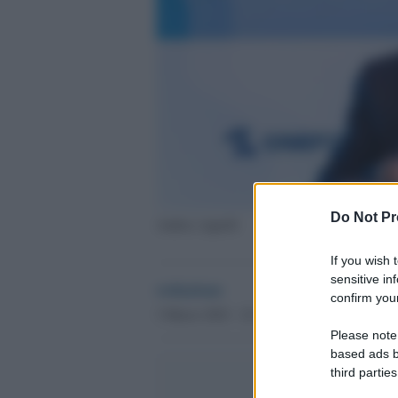
Do Not Pr
Andrea Agnelli
If you wish 
sensitive in
redazione
confirm your
3 Marzo 2022 - 22.13
Globalsport
Please note
based ads b
third parties