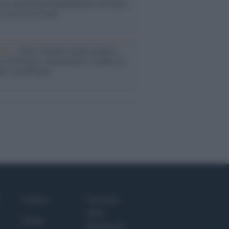
 la macchina propagandistica di Putin
o la crisi di Ceuta
enze /
Sale il numero degli acquisti
e in Europa e aumentano le vendite di
oli second hand
Culture
Giornale
dello
Salute
Spettacolo