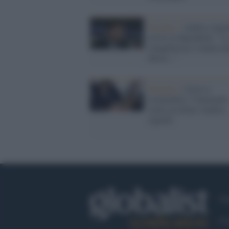
Juventus /
Andrea Agnel
scrive ai dipendenti: "L
compattezza è venuta m
allora..."
Juventus /
Calcio e
criminalità: l'Antimafia
vuole ascoltare Andrea
Agnelli
Ch
Co