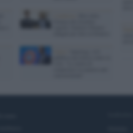
anche
dietr
li
L'inchiesta /
Blitz della
a
Finanza alla Juventus:
eno e
Agnelli, Nedved e Paratici
Tend
indagati per falso in bilancio
onlin
artic
Calcio /
Superlega, A22
pubblica una lettera contro la
Uefa: "La smetta di
comportarsi in maniera anti
concorrenziale"
Syndication
i siamo
ntributors
Globalist