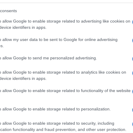
consents
enuto al congresso sportivo-economico
o allow Google to enable storage related to advertising like cookies on
ondra, in merito al rilancio del progetto di una
evice identifiers in apps.
’Uefa portato avanti in particolar modo dai
o allow my user data to be sent to Google for online advertising
calcio europeo ha un
cellona: “Secondo me il
Ulti
s.
 aggiunto il numero uno bianconero – Se la
to allow Google to send me personalized advertising.
rò al tavolo, sosterrò un’organizzazione
glio di giustizia europeo ci dica se l’attuale
o allow Google to enable storage related to analytics like cookies on
.
evice identifiers in apps.
o allow Google to enable storage related to functionality of the website
esidente della Liga, che ha accusato chi sostiene
 Putin”, Agnelli taglia corto: “Non accetterò
o allow Google to enable storage related to personalization.
 qualificano da sole”.
L'int
o allow Google to enable storage related to security, including
Gaza:
cation functionality and fraud prevention, and other user protection.
solle