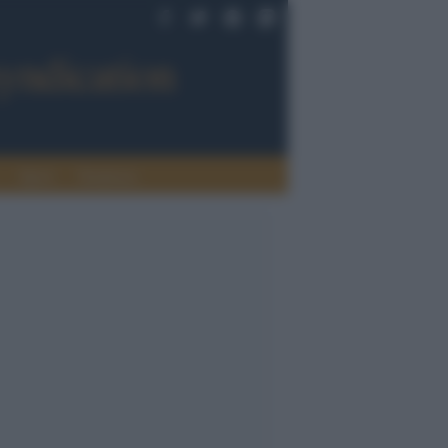
Sport
Tendenze