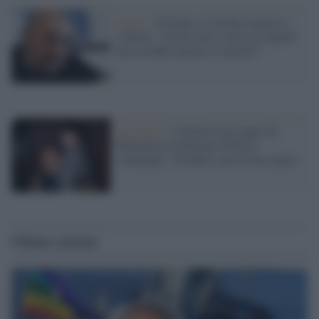
Calcio /
Ferlaino e l'orrida risposta a
Cabrini: "Se Pessotto veniva al Napoli
non avrebbe tentato il suicidio"
Argentina /
L'ultimo messaggio di
Maradona al fidanzato della ex
compagna: "Prenditi cura di mio figlio"
Ultime notizie