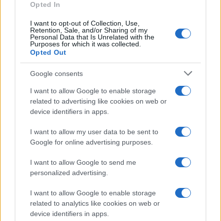
Opted In
I want to opt-out of Collection, Use,
Retention, Sale, and/or Sharing of my
Personal Data that Is Unrelated with the
Purposes for which it was collected.
Opted Out
Syndication
Culture
Google consents
Salute
Globalist
I want to allow Google to enable storage
related to advertising like cookies on web or
Megachip
Globalscience
device identifiers in apps.
GiULia
Globalsport
I want to allow my user data to be sent to
Google for online advertising purposes.
Prima Pagina
I want to allow Google to send me
personalized advertising.
Giornale dello
Chi siamo
I want to allow Google to enable storage
Spettacolo
related to analytics like cookies on web or
Contributors
device identifiers in apps.