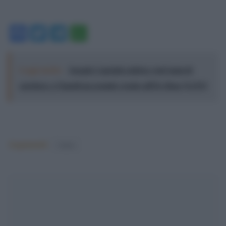
Facebook
Twitter
Telegram
WhatsApp
Leggi anche:
Joseph Capriati celebra vent’anni di
carriera: a Napoli un grande evento all’Ex Base NATO
Argomenti:
Calcio