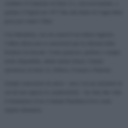
condurre il Catanzaro in Serie A e, successivamente, a
guidare il Napoli nel 1977 fino alla finale di Coppa Italia
persa poi contro l’Inter.
Con Maradona, con cui conservò un ottimo rapporto,
l’affare allora non si concretizzò per la chiusura delle
frontiere di mercato. Uomo generoso, perbene e sempre
molto disponibile, allenò anche Genoa, Catania
(promosso in Serie A), Padova, Cosenza e Palermo.
Grande conoscitore di calcio – non c’era un calciatore di
cui lui non sapesse le caratteristiche – ha vinto due volte
il Seminatore d’oro (l’attuale Panchina d’oro) come
miglior allenatore.