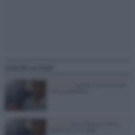
Articoli correlati
Argentina /
Annullato il processo sulla
morte di Maradona
L'accusa /
Morte Maradona, rinvio a
giudizio per otto medici