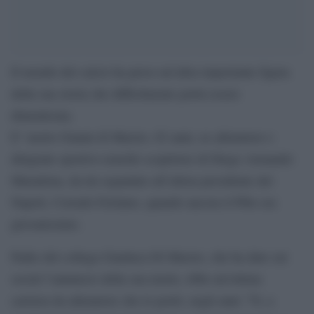
Il mondo del calcio ha perso un’altra importante figura
della sua storia che difficilmente potrà essere
dimenticata.
E’ morto Gianni di Marzio, 82 anni, ex allenatore e
dirigente sportivo nonché scopritore di Diego Armando
Maradona, da lui segnalato all’allora presidente del
Napoli, Corrado Ferlaino, quando ancora il Pibe era
giovanissimo.
Padre del collega Gianluca Di Marzio, che ha dato sui
social l’annuncio della sua morte, ebbe un’ottima
carriera da allenatore che lo portò, negli anni ’70, a