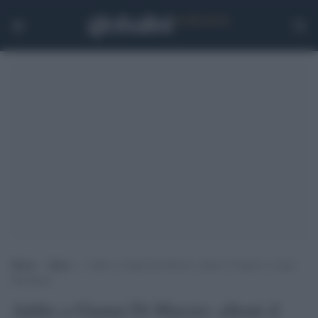
Home
>
Sport
>
Addio a Gianni Di Marzio: allenò il Napoli e scoprì
Maradona
Addio a Gianni Di Marzio: allenò il