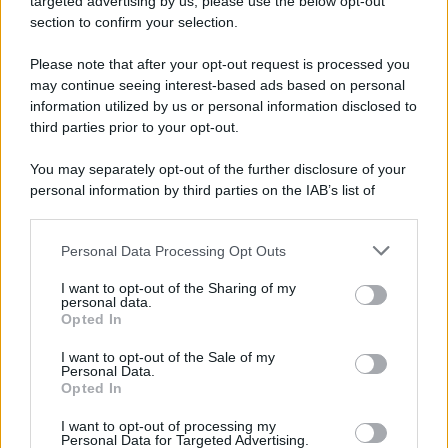
targeted advertising by us, please use the below opt-out
section to confirm your selection.
L'evento /
La Sila diventa un palcoscenico naturale: nasce “A
Farla Amare Comincia Tu – Opera Sila”
Please note that after your opt-out request is processed you
may continue seeing interest-based ads based on personal
information utilized by us or personal information disclosed to
third parties prior to your opt-out.
Il ricordo /
Le radici di Francesco Guccini
You may separately opt-out of the further disclosure of your
personal information by third parties on the IAB’s list of
downstream participants.
Personal Data Processing Opt Outs
This information may also be disclosed by us to third parties
L'anniversario /
90 anni di Yves Saint Laurent, tra moda e
on the IAB’s List of Downstream Participants that may further
I want to opt-out of the Sharing of my
scandali
disclose it to other third parties.
personal data.
Opted In
Please note that this website/app uses one or more Google
services and may gather and store information including but
I want to opt-out of the Sale of my
Personal Data.
not limited to your visit or usage behaviour. You may click to
Opted In
grant or deny consent to Google and its third-party tags to
use your data for below specified purposes in below Google
I want to opt-out of processing my
consent section.
Personal Data for Targeted Advertising.