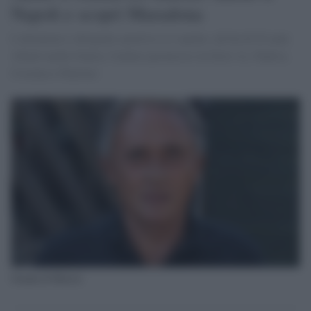
Napoli e scoprì Maradona
L'allenatore e dirigente sportivo si è spento, all'età di 82 anni.
Allenò anche Genoa, Catania (promosso in Serie A), Padova,
Cosenza e Palermo
Gianni di Marzio