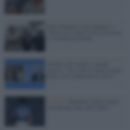
Hugo Maradona vuole candidarsi a
Napoli con il centro-destra (ma non ha
la cittadinanza italiana)
Di Maio a 90° minuto e Anzaldi
protesta: "Che c'entra il ministro degli
Esteri con il campionato di calcio"?
Il ritratto /
Maradona, l'amico fragile
che qualcuno vuole santo subito