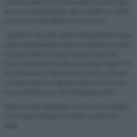
a rendere pubblica la sua omosessualità in questo lungo
percorso di normalizzazione della normalità che sembra
essere ancora molto difficile nel nostro Paese.
“Quando ho visto tanti senatori della Repubblica italiana
saltare scompostamente di gioia nel momento in cui non
è passato il Ddl Zan. In quell’istante ho deciso che
dovevo fare qualcosa. Si può essere contrari, magari ci si
può confrontare per apportare dei correttivi a una legge,
ma vedere quella festa sguaiata mentre c’erano persone
che ne soffrivano mi ha fatto letteralmente schifo”.
Queste le parole della pugile che non si vuole arrendere
e per la quale la battaglia più grande sia quella per i
diritti.