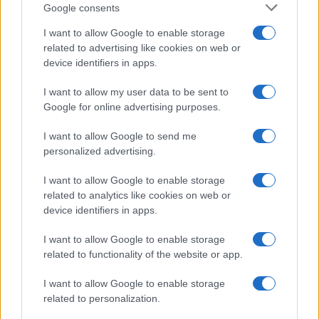
Culture
Google consents
Salute
Globalist
I want to allow Google to enable storage
related to advertising like cookies on web or
Megachip
Globalscience
device identifiers in apps.
GiULia
Globalsport
I want to allow my user data to be sent to
Google for online advertising purposes.
Prima Pagina
I want to allow Google to send me
personalized advertising.
Giornale dello
Chi siamo
I want to allow Google to enable storage
Spettacolo
related to analytics like cookies on web or
Contributors
device identifiers in apps.
Wondernet
Facebook
I want to allow Google to enable storage
Giuliana Sgrena
related to functionality of the website or app.
Twitter
I want to allow Google to enable storage
Google News
related to personalization.