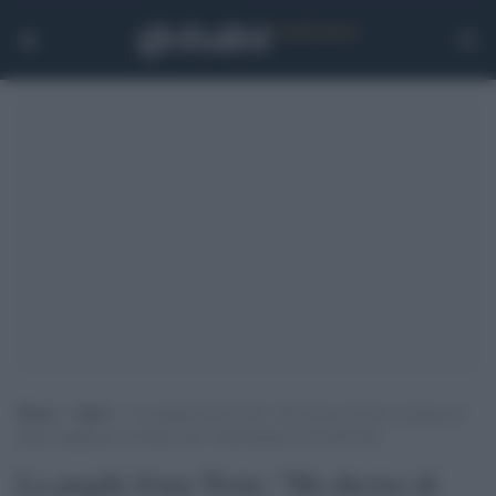
Home
>
Sport
>
La pugile Irma Testa: “Ho deciso di fare coming out
dopo l’applauso al Senato per l’affossamento del Ddl Zan”
La pugile Irma Testa: "Ho deciso di