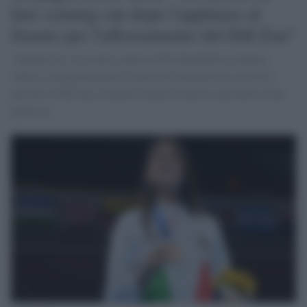
fare coming out dopo l'applauso al
Senato per l'affossamento del Ddl Zan"
“Quando ho visto tanti senatori della Repubblica italiana
saltare scompostamente di gioia nel momento in cui non è
passato il Ddl Zan. In quell’istante ho deciso che dovevo fare
qualcosa.