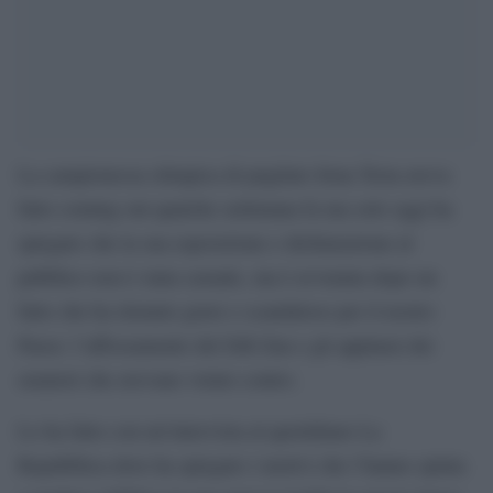
La campionessa olimpica di pugilato Irma Testa aveva
fatto coming out qualche settimana fa ma solo oggi ha
spiegato che la sua esposizione e dichiarazione al
pubblico non è stata casuale, ma è avvenuta dopo un
fatto che ha ritenuto grave e scandaloso per il nostro
Paese: l’affossamento del Ddl Zan e gli applausi dei
senatori che avevano votato contro.
Lo ha fatto con un’intervista al quotidiano La
Repubblica dove ha spiegato i motivi che l’hanno spinta