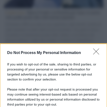
L'intervista /
Marco Croatti e la Flottilla per Gaza: le nostre
vele gonfie grazie alla sollevazione popolare
Il Senatore M5S racconta la sua esperienza sulle barche cariche di
aiuti umanitari assalite dall'esercito israeliano. Una guerra atroce,
il tentativo di disumanizzazione delle vittime, il servilismo del
governo italiano e degli altri europei, il ritorno al colonialismo.
L'importanza dei movimenti.
Do Not Process My Personal Information
Palestina /
Il Board of Peace di Trump assegna il primo
contratto per un rudimentale avamposto militare a Gaza
If you wish to opt-out of the sale, sharing to third parties, or
processing of your personal or sensitive information for
targeted advertising by us, please use the below opt-out
section to confirm your selection.
L'evento /
La Sila diventa un palcoscenico naturale: nasce “A
Farla Amare Comincia Tu – Opera Sila”
Please note that after your opt-out request is processed you
may continue seeing interest-based ads based on personal
information utilized by us or personal information disclosed to
third parties prior to your opt-out.