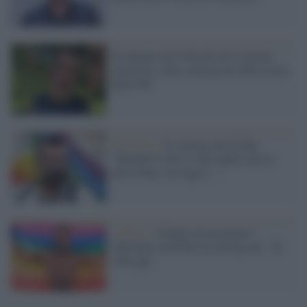
Si chiama Carl Nassib ed è il primo
giocatore a fare coming out nella storia
della Nfl
Intervista /
Il coming out di Zan:
"Quando lo dissi a mio padre non la
prese bene, ma oggi è ..."
Lgbtqi+ /
Il figlio di un politico
nigeriano omofobo fa coming out: "Sì,
sono gay"