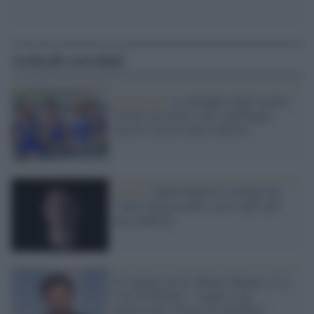
Articoli correlati
Olimpiadi /
Le medaglie degli azzurri:
bronzo nel nuoto e nel canottaggio,
ancora vittorie nella scherma
Calcio /
Jakub Jankto fa coming out:
"Sono omosessuale e non voglio più
nascondermi"
Il coming out di Alberto Matano a 'La
Vita In Diretta': "Anche io da
adolescente vittima di omofobia"