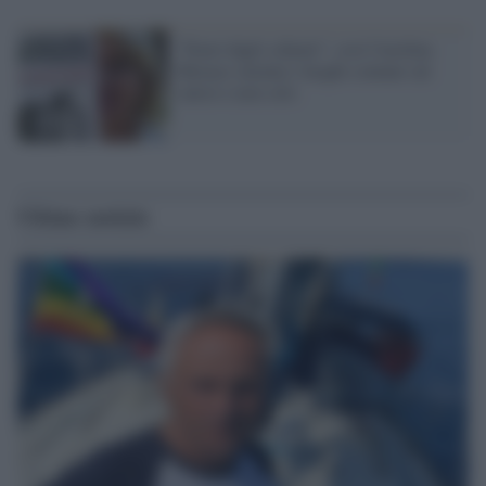
"Fuori dagli schemi": così Carolina
Morace smonta i luoghi comuni sul
calcio e non solo
Ultime notizie