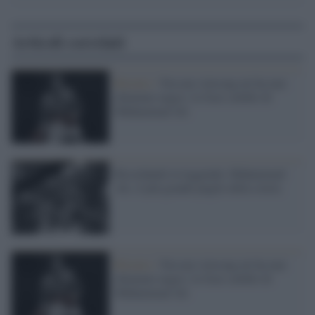
Articoli correlati
Ritratto /
Nessun vietcong mi ha mai
chiamato negro: le frasi celebri di
Muhammad Ali
Ricordando la leggenda: Muhammad
Ali, il più grande pugile della storia
Ritratto /
Nessun vietcong mi ha mai
chiamato negro: le frasi celebri di
Muhammad Ali