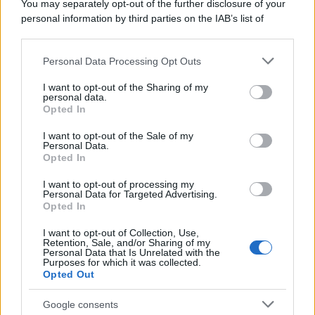
You may separately opt-out of the further disclosure of your
personal information by third parties on the IAB’s list of
downstream participants.
Personal Data Processing Opt Outs
This information may also be disclosed by us to third parties
L'anniversario /
90 anni di Yves Saint Laurent, tra moda e
on the IAB’s List of Downstream Participants that may further
I want to opt-out of the Sharing of my
scandali
disclose it to other third parties.
personal data.
Opted In
Please note that this website/app uses one or more Google
services and may gather and store information including but
I want to opt-out of the Sale of my
Personal Data.
not limited to your visit or usage behaviour. You may click to
Opted In
grant or deny consent to Google and its third-party tags to
use your data for below specified purposes in below Google
I want to opt-out of processing my
consent section.
Personal Data for Targeted Advertising.
Opted In
I want to opt-out of Collection, Use,
Retention, Sale, and/or Sharing of my
Personal Data that Is Unrelated with the
Purposes for which it was collected.
Opted Out
Syndication
Culture
Google consents