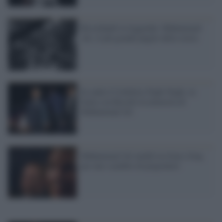
Ricordando la leggenda: Muhammad
Ali, il più grande pugile della storia
In onda il Celebrity Fight Night, in
Italia con Bocelli in memoria di
Muhammad Ali
Muhammad Ali mediò tra Iran e Iraq
per uno scambio di prigionieri