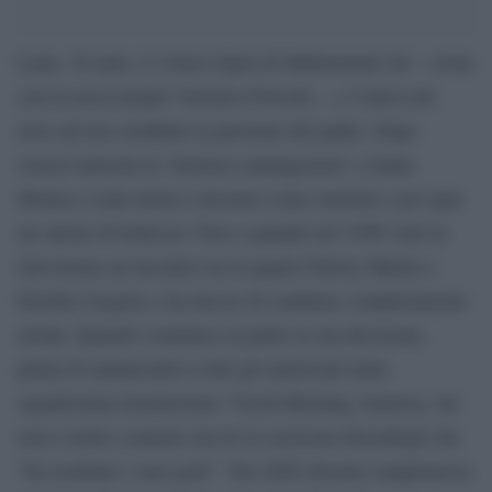
Laila, 38 anni, è l’ottava figlia di Muhammad Ali – avuta
con la terza moglie Veronica Porsche -, e l’unica dei
nove ad aver ereditato la passione del padre. Dopo
essersi laureata in ‘business management’ a Santa
Monica, Laila inizia a lavorare come estetista e poi apre
un salone di bellezza. Fino a quando nel 1996 vede in
televisione un incontro tra le pugili Christy Martin e
Deirdre Gogarty e ha deciso di cambiare completamente
strada. Quando comunica al padre la sua decisione,
prima di annunciarla a tutti gli americani nella
seguitissima trasmissione “Good Morning America, lui
non è molto contento ma lei lo rassicura dicendogli che
“ha ereditato i suoi geni”. Nel 2002 diventa campionessa