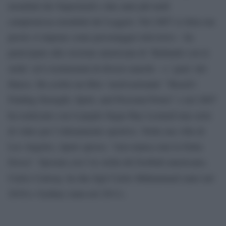
mondiali dei Supermedi e due anni più tardi
campionessa mondiali dei Leggeri. Nel 2007 si ritira ma
presto si impone come personaggio televisivo – ha
partecipato alla versione americana di ‘Ballando con le
stelle’ ed è testimonial di diversi marchi – e ‘guru’ del
fitness. Ha scritto un libro ‘motivazionale’ “Reach!:
Finding Strength, Spirit, and Personal Power” e nel 2007
ha realizzato con il pugile Sugar Ray Leonard una serie
di video per l’allenamento sportivo. Nella sua villa di
Los Angeles, ripete spesso, “non manca mai la frutta
fresca”. Sposata con l’ex stella del football americano,
Curtis Conway, ha due figli Curtis Muhammad (nato nel
2010) e Sydney (nata nel 2011).