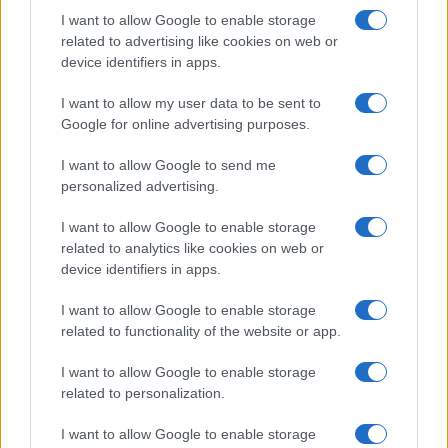
Salute
Globalist
I want to allow Google to enable storage
related to advertising like cookies on web or
Megachip
Globalscience
device identifiers in apps.
GiULia
Globalsport
I want to allow my user data to be sent to
Google for online advertising purposes.
Prima Pagina
I want to allow Google to send me
personalized advertising.
Giornale dello
Chi siamo
I want to allow Google to enable storage
Spettacolo
related to analytics like cookies on web or
Contributors
device identifiers in apps.
Wondernet
Facebook
I want to allow Google to enable storage
Giuliana Sgrena
related to functionality of the website or app.
Twitter
I want to allow Google to enable storage
Google News
related to personalization.
Mastodon
I want to allow Google to enable storage