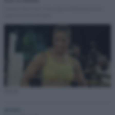
Laureata, bella e forte, l'ottava figlia di Muhammad Ali ha
seguito la carriera del padre.
Laila Ali
globalist