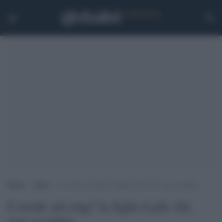
Home
>
Sport
>
L’erede sul ring? la figlia Laila Ali, mai sconfitta
L'erede sul ring? la figlia Laila Ali,
mai sconfitta