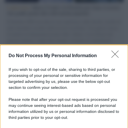
L'intervista /
Marco Croatti e la Flottilla per Gaza: le nostre
vele gonfie grazie alla sollevazione popolare
Il Senatore M5S racconta la sua esperienza sulle barche cariche di
aiuti umanitari assalite dall'esercito israeliano. Una guerra atroce,
il tentativo di disumanizzazione delle vittime, il servilismo del
governo italiano e degli altri europei, il ritorno al colonialismo.
L'importanza dei movimenti.
Do Not Process My Personal Information
Palestina /
Il Board of Peace di Trump assegna il primo
contratto per un rudimentale avamposto militare a Gaza
If you wish to opt-out of the sale, sharing to third parties, or
processing of your personal or sensitive information for
targeted advertising by us, please use the below opt-out
section to confirm your selection.
L'evento /
La Sila diventa un palcoscenico naturale: nasce “A
Farla Amare Comincia Tu – Opera Sila”
Please note that after your opt-out request is processed you
may continue seeing interest-based ads based on personal
information utilized by us or personal information disclosed to
third parties prior to your opt-out.
Il ricordo /
Le radici di Francesco Guccini