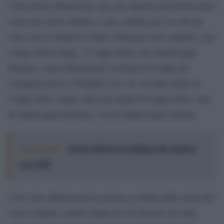
Come Paolo Mantovani, uno dei migliori presidenti nella
storia del calcio italiano e non soltanto per ciò che ha
vinto con la Samp di Vialli e Mancini (uno scudetto, una
Coppa delle Coppe, 3 Coppe Italia, una Supercoppa
Italiana), senza dimenticare la finale di Coppa dei
Campioni persa a Wembley nel ’92, un’altra finale di
Coppa delle Coppe, altre due finali di Coppa Italia, una
di Supercoppa Europea e tre di Supercoppa italiana.
Leggi anche:
Franco Baresi, il capitano che parlava
con i fatti
Così come Mantovani ha portato la Samp nella storia del
calcio italiano, quella Samp di cui Garrone era stato