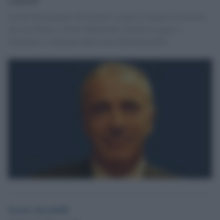
Un filo blucerchiato che lega per sempre il Signore di Genova
alla sua Samp e a Paolo Mantovani. Patriarca saggio e
illuminato e mecenate della città. Indimenticabile.
Xavier Jacobelli