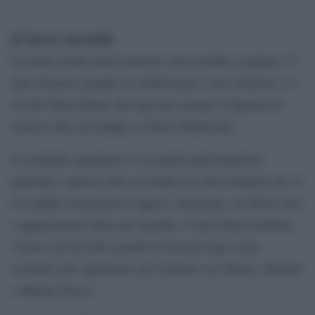
di Xavier Jacobelli
In morte di Riccardo Garrone, che avrebbe compiuto 77
anni domani, quando si celebreranno i suoi funerali, c’è
un filo blucerchiato che lega per sempre il Signore di
Genova alla sua Samp e a Paolo Mantovani.
Il cordoglio spontaneo e la grande partecipazione
popolare a questo lutto ricordano al calcio italiano che se
n’è andato un patriarca saggio e lluminato, un tifoso vero
e appassionato della sua squadra. Come Pietro Scibilia,
l’uomo che ha fatto grande il Pescara dopo avere
costruito uno squadrone nel ciclismo con Moser, Saronni
e Marino Basso.