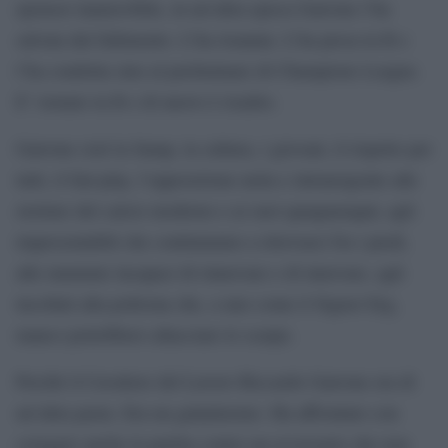
sponsor inamovibile, in un’altra epoca Garrone l’ha
salvata dal fallimento. L’ha risanata. L’ha presa in B e
l’ha condotta sino al preliminare di Champions League.
E’ tornato in B e di nuovo è risalito.
Garrone cioè la Samp, la cultura, i giovani, il rispetto per
tutti, il fair-play, l’opposizione netta e intransigente alle
storture del calcio moderno e ai suoi quaquaraquà, agli
impresentabili che continuiamo a ritrovarci fra i piedi,
alle mummie incapaci di rinnovare e di innovare, agli
incollati alla poltrona che, a uno come il Signor Erg,
manco potrebbero allacciare le scarpe.
Perchè il Cavaliere del Lavoro Riccardo Garrone era di
un’altra pasta. Era un galantuomo. Ha affrontato con
coraggio anche la partita contro un avversario che non