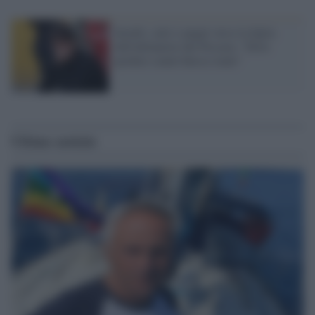
Insulti, calci e pugni verso la figlia
dell'allenatore del Pescara: "Deve
perdere sennò finisce male"
Ultime notizie