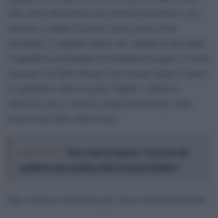
tutti i tifosi blucerchiati sono distrutti dal dolore e non
riescono a credere di essere rimasti senza il loro
presidente. L’elegante signore che, quando la sua Samp
si qualificò ai preliminari di Champions League, si lasciò
trascinare nel ballo sfrenato che Cassano dirigeva dentro
lo spogliatoio ebbro di gioia. Oppure, a Marassi,
sollevava verso il cielo la sciarpa blucerchiata, nella
buona come nella cattiva sorte.
Leggi anche:
Pirlo rompe il silenzio: “Non sono più
candidato alla panchina della Nazionale italiana”
Uno così non si dimentica più. Non si dimenticherà mai.