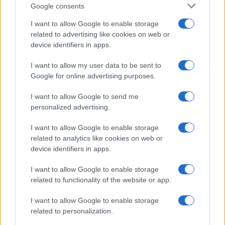
Culture
Google consents
Salute
Globalist
I want to allow Google to enable storage
related to advertising like cookies on web or
Megachip
Globalscience
device identifiers in apps.
GiULia
Globalsport
I want to allow my user data to be sent to
Google for online advertising purposes.
Prima Pagina
I want to allow Google to send me
personalized advertising.
Giornale dello
Chi siamo
I want to allow Google to enable storage
Spettacolo
related to analytics like cookies on web or
Contributors
device identifiers in apps.
Wondernet
Facebook
I want to allow Google to enable storage
Giuliana Sgrena
related to functionality of the website or app.
Twitter
I want to allow Google to enable storage
Google News
related to personalization.