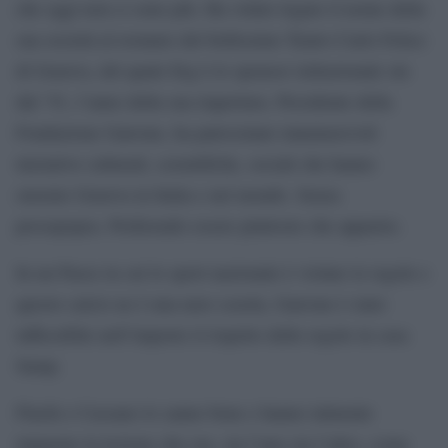
che oggi non ci sono più. Ha voluto legare il nome della
sua società al restauro del bellissimo Teatro Carlo Felice
di Genova, del quale Erg è lo sponsor istituzionale sin
dal ’91, l’anno della sua riapertura. Presidente della
Fondazione Garrone, ha patrocinato innumerevoli
iniziative culturali, scientifiche, sociali che hanno
onorato Genova in Italia e nel mondo. Senza
prosopopea. Preferendo essere piuttosto che apparire.
In un Paese in cui lo sport nazionale è violare le regole e
questo calcio ne è una nave scuola, Garrone è stato
inflessibile nell’imporre il rispetto delle regole in casa
Samp.
Flachi e Cassano lo sanno bene e hanno talmente
imparato la lezione che ora, sia l’uno sia l’altro, come