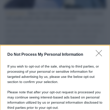
L'intervista /
Marco Croatti e la Flottilla per Gaza: le nostre
vele gonfie grazie alla sollevazione popolare
Il Senatore M5S racconta la sua esperienza sulle barche cariche di
aiuti umanitari assalite dall'esercito israeliano. Una guerra atroce,
il tentativo di disumanizzazione delle vittime, il servilismo del
governo italiano e degli altri europei, il ritorno al colonialismo.
L'importanza dei movimenti.
Do Not Process My Personal Information
L'evento /
La Sila diventa un palcoscenico naturale: nasce “A
Farla Amare Comincia Tu – Opera Sila”
If you wish to opt-out of the sale, sharing to third parties, or
processing of your personal or sensitive information for
targeted advertising by us, please use the below opt-out
section to confirm your selection.
Il ricordo /
Le radici di Francesco Guccini
Please note that after your opt-out request is processed you
may continue seeing interest-based ads based on personal
information utilized by us or personal information disclosed to
third parties prior to your opt-out.