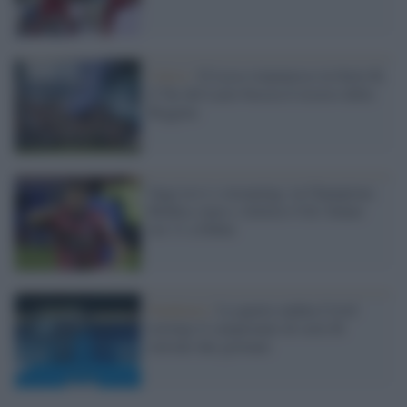
Calcio /
Il Lecco riammesso in Serie B,
il Tar del Lazio boccia il ricorso della
Reggina
Oggi in tv e streaming: in Champions
Benfica-Ajax e Atletico-Utd. Sinner
ore 11 a Dubai
Pandemia /
La quarta ondata Covid
travolge il campionato di serie B:
rinviate due giornate