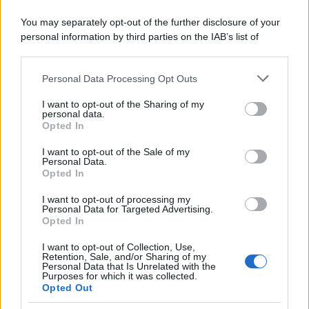
L'anniversario /
90 anni di Yves Saint Laurent, tra moda e
You may separately opt-out of the further disclosure of your
scandali
personal information by third parties on the IAB’s list of
downstream participants.
Personal Data Processing Opt Outs
This information may also be disclosed by us to third parties
Il ricordo /
Il nostro incontro con Francesco Guccini
on the IAB’s List of Downstream Participants that may further
I want to opt-out of the Sharing of my
disclose it to other third parties.
personal data.
Opted In
Please note that this website/app uses one or more Google
services and may gather and store information including but
I want to opt-out of the Sale of my
Personal Data.
not limited to your visit or usage behaviour. You may click to
Opted In
grant or deny consent to Google and its third-party tags to
use your data for below specified purposes in below Google
I want to opt-out of processing my
consent section.
Personal Data for Targeted Advertising.
Opted In
I want to opt-out of Collection, Use,
Retention, Sale, and/or Sharing of my
Personal Data that Is Unrelated with the
Purposes for which it was collected.
Opted Out
Syndication