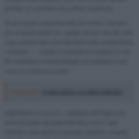
perdona: se l’è portato via il tumore al pancreas.
Se gli uomini si giudicano dalle loro azioni, Garrone è
uno di quegli uomini che, quando arrivano alla fine della
corsa, possono dire come San Paolo nella seconda lettera
a Timoteo: “…è giunto il momento di sciogliere le vele.
Ho combattuto la buona battaglia, ho terminato la mia
corsa, ho conservato la fede”.
Leggi anche:
Il calcio azzurro e la cultura della fuga
Imprenditore di successo, catapultato dall’improvvisa
morte del padre alla guida della Erg a soli 27 anni,
Garrone è stato anche un mecenate autentico, di quelli