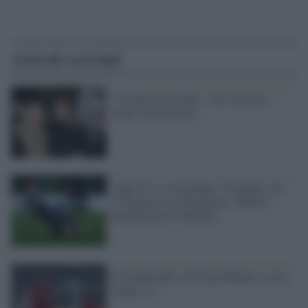
Articoli correlati
«Vecchio di merda»: così Cassano
litigó con Garrone
Oggi in tv e streaming: l'Atalanta con
la Samp per la Champions. Basket,
qualificazioni Mondiali
Le Pagelliadi con Felipe Befana: Lazio-
Samp 3-0