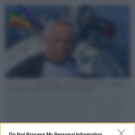
L'intervista /
Marco Croatti e la Flottilla per Gaza: le nostre
vele gonfie grazie alla sollevazione popolare
Il Senatore M5S racconta la sua esperienza sulle barche cariche di
aiuti umanitari assalite dall'esercito israeliano. Una guerra atroce,
il tentativo di disumanizzazione delle vittime, il servilismo del
governo italiano e degli altri europei, il ritorno al colonialismo.
L'importanza dei movimenti.
Do Not Process My Personal Information