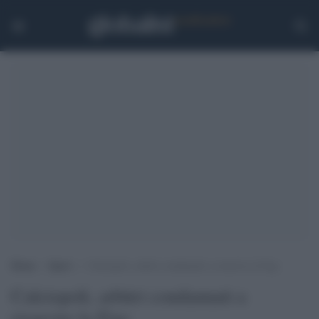
Home
>
Sport
>
Calciopoli, arbitri condannati a risarcire la Figc
Calciopoli, arbitri condannati a
risarcire la Figc