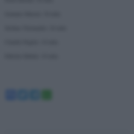
Gennaro Mazzei: 30 mila
Stefano Titomanlio: 20 mila
Claudio Puglisi: 10 mila
Fabrizio Babini: 10 mila
Facebook
Twitter
Telegram
WhatsApp