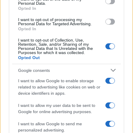
Personal Data.
not limited to your visit or usage behaviour. You may click to
Opted In
grant or deny consent to Google and its third-party tags to
use your data for below specified purposes in below Google
I want to opt-out of processing my
consent section.
Personal Data for Targeted Advertising.
Opted In
I want to opt-out of Collection, Use,
Retention, Sale, and/or Sharing of my
Personal Data that Is Unrelated with the
Purposes for which it was collected.
Opted Out
Syndication
Culture
Google consents
Salute
Globalist
I want to allow Google to enable storage
related to advertising like cookies on web or
Megachip
Globalscience
device identifiers in apps.
GiULia
Globalsport
I want to allow my user data to be sent to
Google for online advertising purposes.
Prima Pagina
I want to allow Google to send me
personalized advertising.