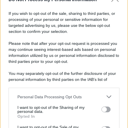
Giornalismo /
Addio a Stefano Marcelli, colonna della Rai
di Firenze e dirigente dell'Usigrai
If you wish to opt-out of the sale, sharing to third parties, or
processing of your personal or sensitive information for
targeted advertising by us, please use the below opt-out
section to confirm your selection.
Lo scenario /
Ceuta, l’ombra del Marocco sull’assalto
mentre Trump rafforza i rapporti con Rabat e trama contro la
Please note that after your opt-out request is processed you
Spagna
may continue seeing interest-based ads based on personal
information utilized by us or personal information disclosed to
third parties prior to your opt-out.
La data /
L'8 agosto, quando la memoria dovrebbe insegnarci
You may separately opt-out of the further disclosure of your
qualcosa
personal information by third parties on the IAB’s list of
downstream participants.
Personal Data Processing Opt Outs
This information may also be disclosed by us to third parties
Palestina /
Il Board of Peace di Trump assegna il primo
on the IAB’s List of Downstream Participants that may further
I want to opt-out of the Sharing of my
contratto per un rudimentale avamposto militare a Gaza
disclose it to other third parties.
personal data.
Opted In
Please note that this website/app uses one or more Google
services and may gather and store information including but
I want to opt-out of the Sale of my