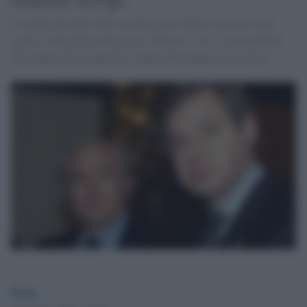
I verdetti più duri della sezione Lazio della Corte dei conti
contro i designatori Bergamo e Pairetto e l'ex vicepresidente
della federazione Mazzini. Danno d'immagine per la Figc.
Desk