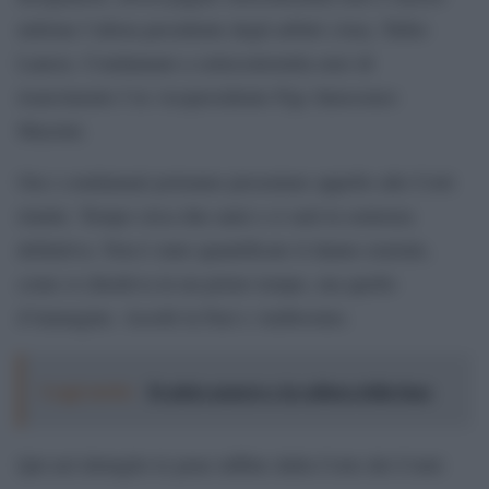
milione l’allora presidente degli arbitri (Aia), Tullio
Lanese. Condannato a settecentomila euro di
risarcimento l’ex vicepresidente Figc Innocenzo
Mazzini.
Ora i condannati potranno presentare appello alle Corti
riunite. Tempo circa due anni e ci sarà la sentenza
definitiva. Non è stato quantificato il danno erariale,
come si chiedeva in un primo tempo, ma quello
d’immagine. Assolti la Fazi e Ambrosino.
Leggi anche:
Il calcio azzurro e la cultura della fuga
Qui nel dettaglio le pene inflitte dalla Corte dei Conti: