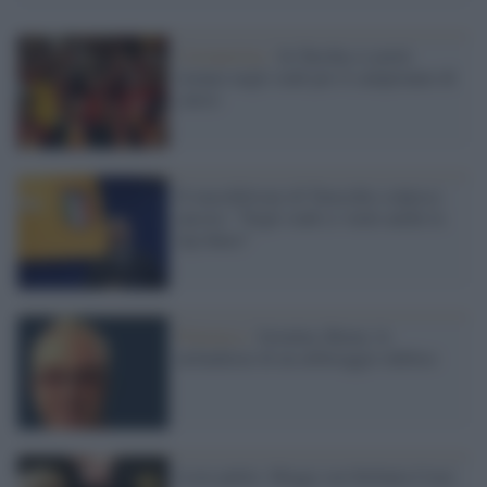
Coronavirus /
In Turchia si potrà
tornare negli stadi per il campionato di
calcio
Il maschilismo di Tavecchio colpisce
ancora: "Negli stadi ci vuole anche la
lap dance"
Polemica /
Juventus-Roma: le
nefandezze di un arbitraggio infelice
Liste pulite: Moggi con Stefania Craxi