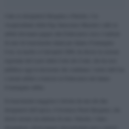
I due ex designatori Bergamo e Pairetto, l’ex
vicepresidente della Figc Innocenzo Mazzini e altri ex
arbitri dovranno pagare alla Federcalcio circa 4 milioni
di euro di risarcimento danni per danno d’immagine.
Così, in merito a Calciopoli 2006, ha deciso la sezione
regionale del Lazio della Corte dei Conti, che ha reso
pubblica oggi la decisione che condanna i vertici dell’Aia
e alcuni arbitri a risarcire la Federcalcio del danno
d’immagine subito.
Il risarcimento maggiore è dovuto da uno dei due
designatori dell’epoca, il livornese Paolo Bergamo, che
dovrà versare un milione di euro. Pairetto, l’altro
designatore, dovrà pagare ottocentomila euro e mezzo