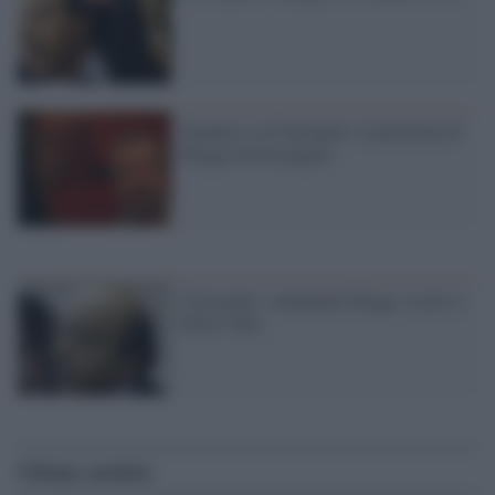
Narducci su Calciopoli: il polverone di
Moggi non ha pagato
Calciopoli: condannati Moggi, Lotito e
Della Valle
Ultime notizie