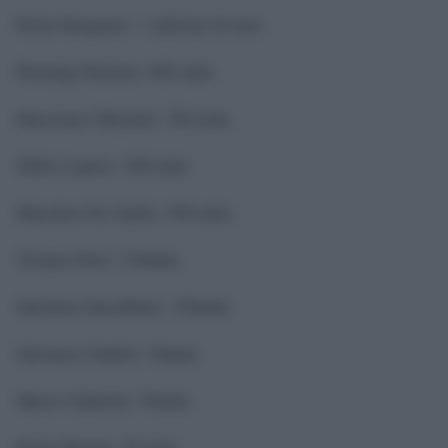
Paolo Bergamo: 1 milione di euro
Pierluigi Pairetto: 800 mila
Innocenzo Mazzini: 700 mila
Tullio Lanese: 500 mila
Massimo De Santis: 500 mila
Tiziano Pieri: 150mila
Salvatore Racalbuto: 150mila
Salvatore Dattilo: 50mila
Marco Gabriele: 50mila
Paolo Bertini: 50 mila