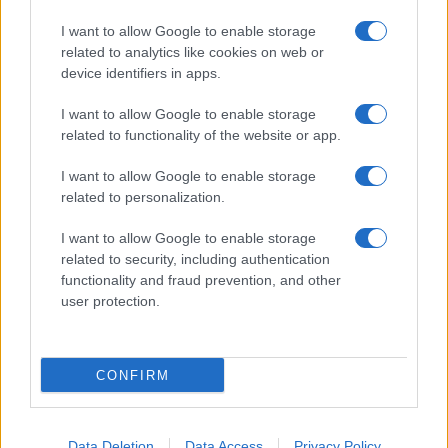
Giornale dello
Chi siamo
I want to allow Google to enable storage
Spettacolo
related to analytics like cookies on web or
Contributors
device identifiers in apps.
Wondernet
Facebook
I want to allow Google to enable storage
Giuliana Sgrena
related to functionality of the website or app.
Twitter
I want to allow Google to enable storage
Google News
related to personalization.
Mastodon
I want to allow Google to enable storage
related to security, including authentication
Cookie Policy
functionality and fraud prevention, and other
user protection.
Preferenze Privacy
CONFIRM
©2021 Globalist.it • All right reserved.
Data Deletion
Data Access
Privacy Policy