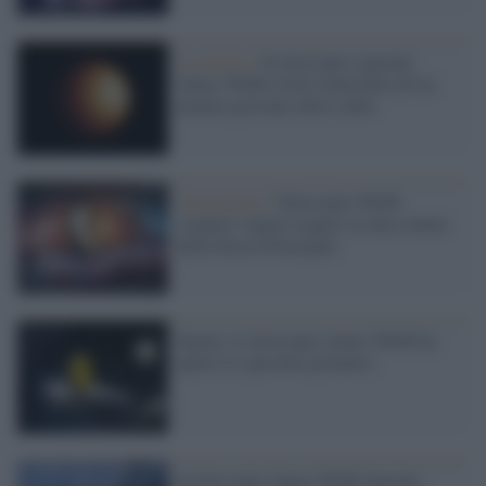
La ricerca /
Il telescopio spaziale
James Webb rivela l'atmosfera di un
pianeta gioviano ultra-caldo
Astronomia /
Telescopio Webb:
scoperto vapore acqueo su una cometa
della Fascia Principale
Spazio, il telescopio James Webb ha
aperto lo specchio primario
Il telescopio James Webb lanciato