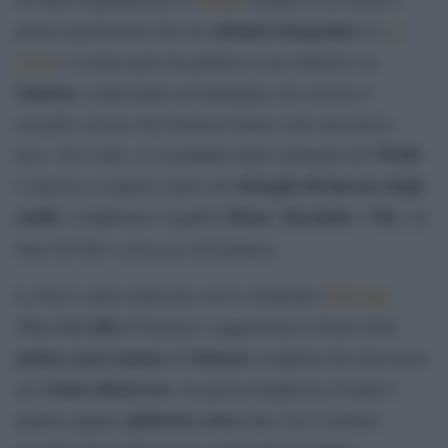
debutto fotografico
primo anniversario del suo
(il
12
luglio
), il telescopio ha puntato il suo obiettivo su
Saturno
, realizzando un’immagine che mostra il
secondo colosso del Sistema Solare sotto una nuova
Webb
luce. Tra l’altro, la sensibilità degli strumenti del
dettagli all’interno degli
è riuscita a cogliere anche dei
anelli
Dione
Encelado
Tet
; completano il quadro
,
e
i, tre
entourage
lune del folto
del pianeta.
NirCam
La foto è stata realizzata con lo strumento
N
I
R
C
(
ear
nfra
ed
amera) e rappresenta il frutto della
prima osservazione
Saturno
di
compiuta dal telescopio
vicino infrarosso
nel
. In questa lunghezza d’onda il
piuttosto scuro
pianeta appare
dato che il metano