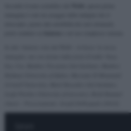
Webb
Secondo il team scientifico del
, questa prima
immagine è solo un assaggio delle indagini che il
telescopio, grazie alla sensibilità dei suoi strumenti,
Saturno
potrà condurre su
e sul suo complesso sistema.
In alto: Saturno visto dal Webb – in basso: la stessa
immagine, ma con alcune indicazioni [Crediti: Nasa,
Esa, Csa, Matthew Tiscareno (Seti Institute), Matthew
Hedman (University of Idaho), Maryame El Moutamid
(Cornell University), Mark Showalter (Seti Institute),
Leigh Fletcher (University of Leicester), Heidi Hammel
(Aura) – Processamento: Joseph DePasquale (StScI)]