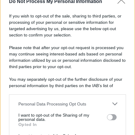
Do Not Process My Personal Information
Palestina /
Il Board of Peace di Trump assegna il primo
contratto per un rudimentale avamposto militare a Gaza
If you wish to opt-out of the sale, sharing to third parties, or
processing of your personal or sensitive information for
targeted advertising by us, please use the below opt-out
section to confirm your selection.
L'evento /
La Sila diventa un palcoscenico naturale: nasce “A
Farla Amare Comincia Tu – Opera Sila”
Please note that after your opt-out request is processed you
may continue seeing interest-based ads based on personal
information utilized by us or personal information disclosed to
third parties prior to your opt-out.
Il ricordo /
Le radici di Francesco Guccini
You may separately opt-out of the further disclosure of your
personal information by third parties on the IAB’s list of
downstream participants.
Personal Data Processing Opt Outs
This information may also be disclosed by us to third parties
L'anniversario /
90 anni di Yves Saint Laurent, tra moda e
on the IAB’s List of Downstream Participants that may further
I want to opt-out of the Sharing of my
scandali
disclose it to other third parties.
personal data.
Opted In
Please note that this website/app uses one or more Google
services and may gather and store information including but