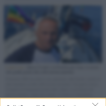
L'intervista /
Marco Croatti e la Flottilla per Gaza: le nostre
vele gonfie grazie alla sollevazione popolare
Il Senatore M5S racconta la sua esperienza sulle barche cariche di
aiuti umanitari assalite dall'esercito israeliano. Una guerra atroce,
il tentativo di disumanizzazione delle vittime, il servilismo del
governo italiano e degli altri europei, il ritorno al colonialismo.
L'importanza dei movimenti.