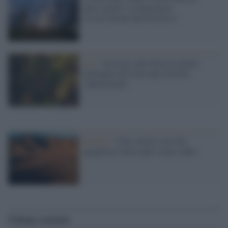
nello spazio: rivoluzionerà
l'osservazione dell'Universo
Asi /
Arrivate sulla Terra le prime
immagini del telescopio Euclid:
"Ipnotizzanti'
Pechino /
Cina: inizia i test del
gigantesco telescopio solare radio
Ultime notizie