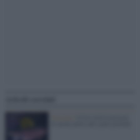
Articoli correlati
Telescopio /
Il Jwst rivela la presenza
di catione metile nello spazio profondo