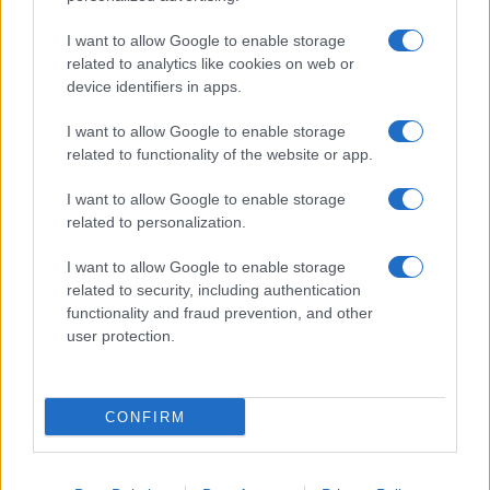
Giornale dello
Chi siamo
I want to allow Google to enable storage
Spettacolo
related to analytics like cookies on web or
Contributors
device identifiers in apps.
Wondernet
Facebook
I want to allow Google to enable storage
Giuliana Sgrena
related to functionality of the website or app.
Twitter
I want to allow Google to enable storage
Google News
related to personalization.
Mastodon
I want to allow Google to enable storage
related to security, including authentication
Cookie Policy
functionality and fraud prevention, and other
user protection.
Preferenze Privacy
CONFIRM
©2021 Globalist.it • All right reserved.