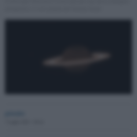
Il telescopio Nasa-Esa-Csa ha realizzato una nuova immagine:
protagonista, il sesto pianeta del Sistema Solare
globalist
7 Luglio 2023 - 09.16