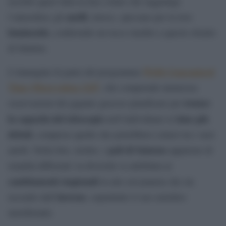
assorbe quasi tutta la luce solare che raggiunge
anelli
l’atmosfera; gli
, invece, spiccano per la loro
luminosità
, conferendo un tocco inedito a questo ritratto
di Saturno.
Webb Guaranteed
L’immagine fa parte del programma
Time Observation 1247
, che comprende numerose
testare
osservazioni del gigante gassoso pianificate per
la capacità del telescopio
lune più
nell’individuare le
deboli
, comprese quelle che potrebbero celarsi tra i suoi
poli di Saturno
anelli. Nella foto, inoltre, i
appaiono di
tonalità differenti: la diversità va attribuita ai
cambiamenti stagionali
in atto sul pianeta che sta
inverno
uscendo dall’
, soprattutto il suo emisfero
meridionale.