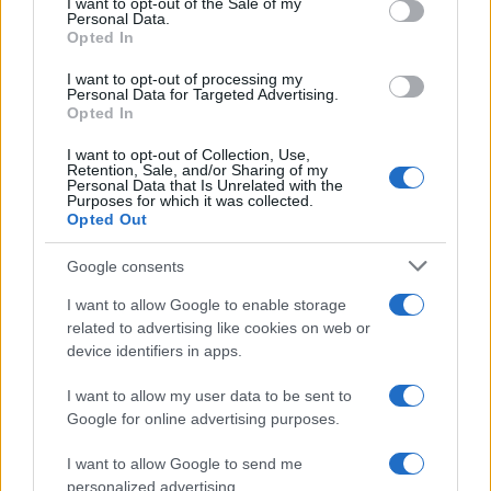
I want to opt-out of the Sale of my
Personal Data.
not limited to your visit or usage behaviour. You may click to
Opted In
grant or deny consent to Google and its third-party tags to
use your data for below specified purposes in below Google
I want to opt-out of processing my
consent section.
Personal Data for Targeted Advertising.
Opted In
I want to opt-out of Collection, Use,
Retention, Sale, and/or Sharing of my
Personal Data that Is Unrelated with the
Purposes for which it was collected.
Opted Out
Syndication
Culture
Google consents
Salute
Globalist
I want to allow Google to enable storage
related to advertising like cookies on web or
Megachip
Globalscience
device identifiers in apps.
GiULia
Globalsport
I want to allow my user data to be sent to
Google for online advertising purposes.
Prima Pagina
I want to allow Google to send me
personalized advertising.