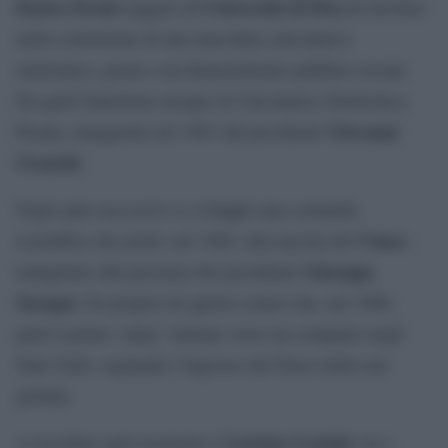
Enrico Fermi
Università di Pisa
suggerì all’
di investire
nella costruzione di una macchina calcolatrice
elettronica, grazie a un finanziamento pubblico locale.
Da quell’intuizione nacque la Calcolatrice Elettronica
Giovanni
Pisana, inaugurata nel 1961 dal presidente
Gronchi
.
Negli anni successivi si sviluppò una comunità
Cnuce
scientifica che portò, nel 1965, alla nascita del
,
Giuseppe
inaugurato alla presenza del presidente
Saragat
. Fu proprio da questo centro che, nel 1986,
partì il primo “ping” italiano verso un computer negli
Stati Uniti, segnando l’ingresso del Paese nella rete
globale.
Luciano Lenzini
A ricordare quel momento è
, tra i