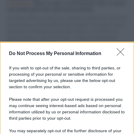
L'intervista /
Marco Croatti e la Flottilla per Gaza: le nostre
vele gonfie grazie alla sollevazione popolare
Il Senatore M5S racconta la sua esperienza sulle barche cariche di
aiuti umanitari assalite dall'esercito israeliano. Una guerra atroce,
il tentativo di disumanizzazione delle vittime, il servilismo del
governo italiano e degli altri europei, il ritorno al colonialismo.
L'importanza dei movimenti.
Do Not Process My Personal Information
Perché i centri di intrattenimento per famiglie investono in
attrazioni ad alta tecnologia
If you wish to opt-out of the sale, sharing to third parties, or
processing of your personal or sensitive information for
targeted advertising by us, please use the below opt-out
section to confirm your selection.
Il conflitto /
La mafia russa e l'arma del caos
Please note that after your opt-out request is processed you
may continue seeing interest-based ads based on personal
information utilized by us or personal information disclosed to
third parties prior to your opt-out.
Tel Aviv /
Netanyahu si smarca da Trump: "Israele farà tutto
You may separately opt-out of the further disclosure of your
quello che è necessario per la sua sicurezza"