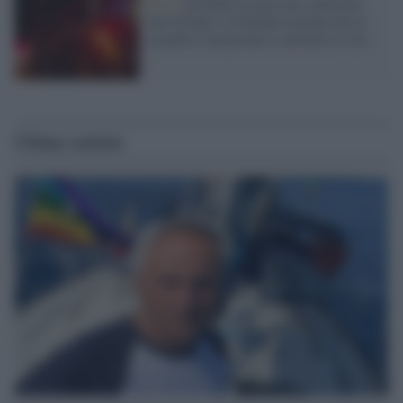
Pisa /
Incendio in una casa, muoiono
una 91enne e la 64enne ucraina che la
accudiva: ha provato a salvarle la vita
Ultime notizie