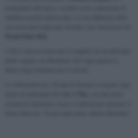
protagonisti dell’epoca, secondo cui la connessione fu
stabilita in pochi millisecondi. La vera diffusione della
rete arrivò però negli anni Novanta, con l’invenzione del
World Wide Web
.
A Pisa è ancora conservato il computer da cui partì quel
primo segnale, un Macintosh 1984 oggi esposto al
Museo degli Strumenti per il Calcolo.
Le celebrazioni per i 40 anni di Internet si tengono oggi
Cnr
Pisa
anche all’auditorium del
di
, con una tavola
rotonda tra istituzioni, ricerca e industria per discutere il
futuro della rete. Tra gli ospiti anche Alberto Barachini.