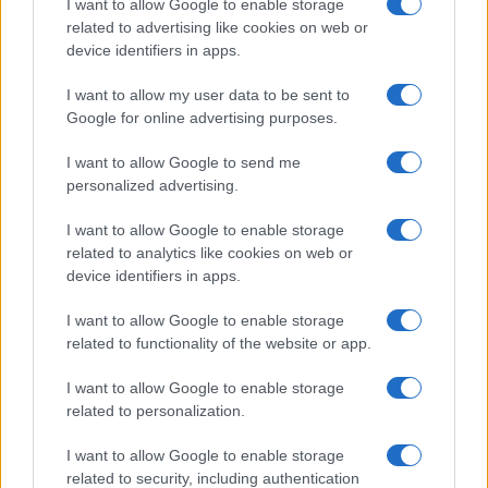
Salute
Globalist
I want to allow Google to enable storage
related to advertising like cookies on web or
Megachip
Globalscience
device identifiers in apps.
GiULia
Globalsport
I want to allow my user data to be sent to
Google for online advertising purposes.
Prima Pagina
I want to allow Google to send me
personalized advertising.
Giornale dello
Chi siamo
I want to allow Google to enable storage
Spettacolo
related to analytics like cookies on web or
Contributors
device identifiers in apps.
Wondernet
Facebook
I want to allow Google to enable storage
Giuliana Sgrena
related to functionality of the website or app.
Twitter
I want to allow Google to enable storage
Google News
related to personalization.
Mastodon
I want to allow Google to enable storage
related to security, including authentication