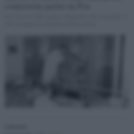
connessione partita da Pisa
Dal Cnuce nel 1986 il primo collegamento alla rete globale: le
radici risalgono all’intuizione di Enrico Fermi
redazione