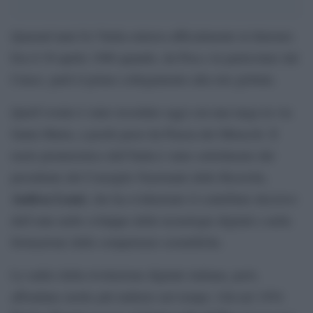
Quarant’anni fa l’Italia entrava ufficialmente in Internet.
Era il 30 aprile 1986 quando, da Pisa e in particolare dal
Cnuce, partì il primo collegamento alla rete globale.
Quell’evento è stato ricordato oggi con una targa in via
Santa Maria, a pochi passi da Piazza dei Miracoli. Il
ruolo pionieristico dell’Italia è stato sottolineato dal
presidente del Consiglio Nazionale delle Ricerche,
Andrea Lenzi
, che ha evidenziato il contributo decisivo
dell’ente nello sviluppo delle tecnologie digitali e nella
formazione delle competenze scientifiche.
Le radici della rivoluzione digitale italiana, però,
affondano molto più indietro nel tempo. Già nel 1954