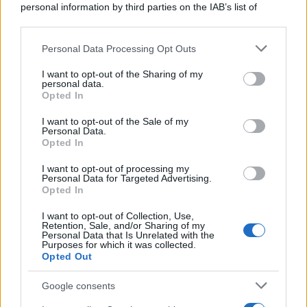
personal information by third parties on the IAB’s list of
downstream participants.
Personal Data Processing Opt Outs
This information may also be disclosed by us to third parties
La riflessione /
Pace, disarmo e Ucraina: il centrosinistra
on the IAB’s List of Downstream Participants that may further
I want to opt-out of the Sharing of my
non trasformi il riarmo europeo in una battaglia interna per
disclose it to other third parties.
personal data.
le primarie
Opted In
Please note that this website/app uses one or more Google
services and may gather and store information including but
I want to opt-out of the Sale of my
Personal Data.
not limited to your visit or usage behaviour. You may click to
Opted In
grant or deny consent to Google and its third-party tags to
use your data for below specified purposes in below Google
I want to opt-out of processing my
consent section.
Personal Data for Targeted Advertising.
Opted In
I want to opt-out of Collection, Use,
Retention, Sale, and/or Sharing of my
Personal Data that Is Unrelated with the
Purposes for which it was collected.
Opted Out
Syndication
Culture
Google consents