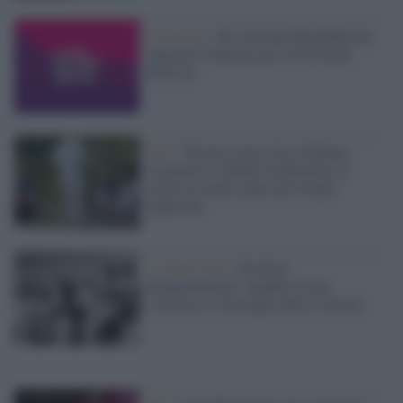
Il festival /
Gli Arsenali Repubblicani
riaprono i battenti per il Pisa book
Festival
Pisa /
Trovata senza vita la 60enne
scomparsa a Padule di Bientina: il
corpo era nelle acque del Canale
Imperiale
La riflessione /
Pacifisti
fondamentalisti: quando la non
violenza è il bersaglio della violenza