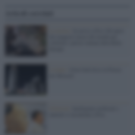
Articoli correlati
La mostra /
In arrivo a Pisa 100 opere
dai maggiori musei del mondo per
celebrare i pittori italiani della Belle
Epoque
L'evento /
Gran Galà lirico in Piazza
dei Miracoli
Il festival /
Intelligenze artificiali e
naturali si incontrano a Pisa