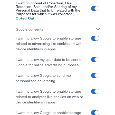
I want to opt-out of Collection, Use,
Retention, Sale, and/or Sharing of my
Personal Data that Is Unrelated with the
Purposes for which it was collected.
Opted Out
Syndication
Culture
Google consents
Salute
Globalist
I want to allow Google to enable storage
related to advertising like cookies on web or
Megachip
Globalscience
device identifiers in apps.
GiULia
Globalsport
I want to allow my user data to be sent to
Google for online advertising purposes.
Prima Pagina
I want to allow Google to send me
personalized advertising.
Giornale dello
Chi siamo
I want to allow Google to enable storage
Spettacolo
related to analytics like cookies on web or
Contributors
device identifiers in apps.
Wondernet
Facebook
I want to allow Google to enable storage