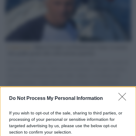
L'intervista /
Marco Croatti e la Flottilla per Gaza: le nostre
vele gonfie grazie alla sollevazione popolare
Il Senatore M5S racconta la sua esperienza sulle barche cariche di
aiuti umanitari assalite dall'esercito israeliano. Una guerra atroce,
il tentativo di disumanizzazione delle vittime, il servilismo del
governo italiano e degli altri europei, il ritorno al colonialismo.
L'importanza dei movimenti.
Do Not Process My Personal Information
Tel Aviv /
La “vittoria totale” di Israele significa una guerra
senza fine
If you wish to opt-out of the sale, sharing to third parties, or
processing of your personal or sensitive information for
targeted advertising by us, please use the below opt-out
section to confirm your selection.