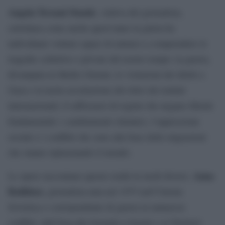
Angela Terzani Staude
, vedova del giornalista,
sottolinea come anche quest’anno la giuria ha
individuato volumi capaci di aiutarci a comprendere le
tragedie collettive e private del nostro tempo: la guerra,
divampata in Medio Oriente; le violazioni dei diritti a
Gaza e la tacita accettazione del ritiro dei trattati
internazionali; il rafforzarsi di regimi che negano libertà
fondamentali; i cambiamenti climatici, l’oppressione
sociale e i conflitti che sono alla base delle migrazioni
che stanno riplasmando il mondo.
Anna
Le opere raccontano queste realtà in modi diversi.
Badkhen
, giornalista nata nel 1975 nell’Unione
Sovietica e corrispondente di guerra in numerosi
conflitti, dall’Iraq alla Somalia a Israele e ai Territori