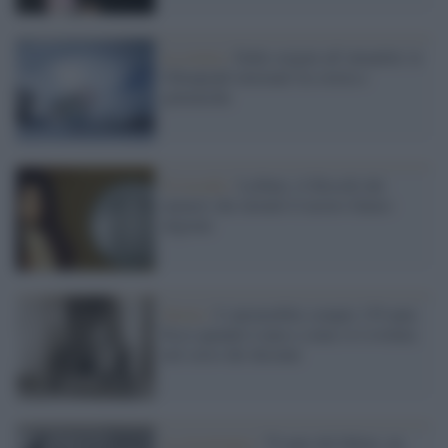
La storia /
Dalle origini all’attualità: le
Olimpiadi invernali tra storia e
polemiche
Il ricordo /
Leibniz, il filosofo dei
numeri che inventò il nostro futuro
digitale
Storia /
L’automobile compie 139 anni.
Ecco quando è nata e come si è evoluta
nel corso dei decenni
La ricorrenza /
79 anni del bikini, un