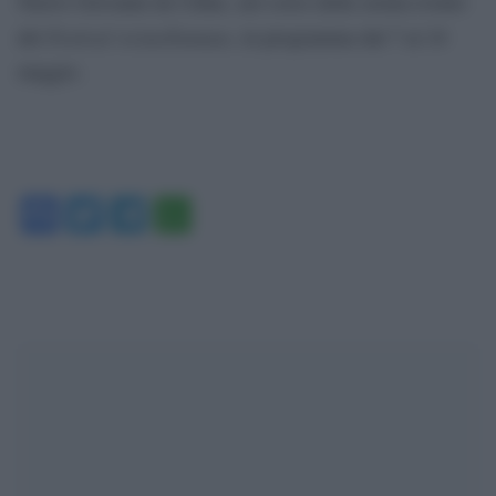
Nuovo Giovanni da Udine, nel corso della serata-evento
Festival vicino/lontano
del
, in programma dal 7 al 10
maggio.
Facebook
Twitter
Telegram
WhatsApp