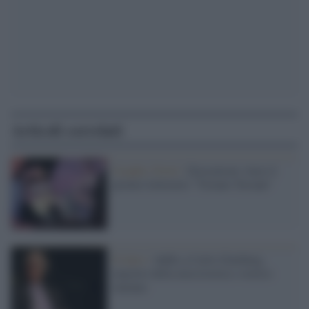
Articoli correlati
Graphic Novel /
Zerocalcare vince il
premio letterario "Tiziano Terzani"
Il lutto /
Addio a Carlo Ginzburg,
maestro della microstoria e storico
italiano