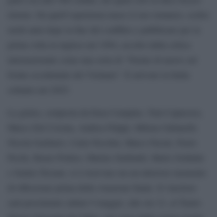
ritorno. Da quell’esperienza nasce il suo romanzo, scritto
molti anni dopo la fine del conflitto e pubblicato per la
prima volta in inglese nel 1994, accolto dalla critica
internazionale come una sorta di “Niente di nuovo sul
fronte occidentale del Vietnam”. È arrivato in Italia
soltanto nel 2025.
La giuria, composta da Enza Campino, Toni Capuozzo,
Marco Del Corona, Andrea Filippi, Milena Gabanelli,
Nicola Gasbarro, Carla Nicolini, Marco Pacini, Paolo
Pecile, Remo Politeo, Marino Sinibaldi, Mario Soldaini
e Saskia Terzani, si è riservata ora un ulteriore momento
di riflessione prima della votazione finale. Il vincitore
sarà proclamato sabato 9 maggio, alle ore 21, al Teatro