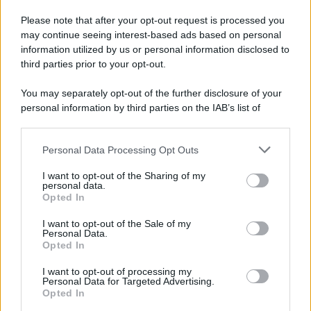
Vangelo /
La vita si intreccia con le paure come il giorno
succede alla notte
Please note that after your opt-out request is processed you
may continue seeing interest-based ads based on personal
information utilized by us or personal information disclosed to
third parties prior to your opt-out.
La scoperta /
Oplontis, le vittime dell’eruzione del Vesuvio
You may separately opt-out of the further disclosure of your
furono più numerose del previsto
personal information by third parties on the IAB’s list of
downstream participants.
Personal Data Processing Opt Outs
This information may also be disclosed by us to third parties
Il medagliere /
Europei di nuoto: Pellecani guida una super
on the IAB’s List of Downstream Participants that may further
I want to opt-out of the Sharing of my
Italia
disclose it to other third parties.
personal data.
Opted In
Please note that this website/app uses one or more Google
services and may gather and store information including but
I want to opt-out of the Sale of my
Personal Data.
not limited to your visit or usage behaviour. You may click to
Opted In
grant or deny consent to Google and its third-party tags to
use your data for below specified purposes in below Google
I want to opt-out of processing my
consent section.
Personal Data for Targeted Advertising.
Opted In