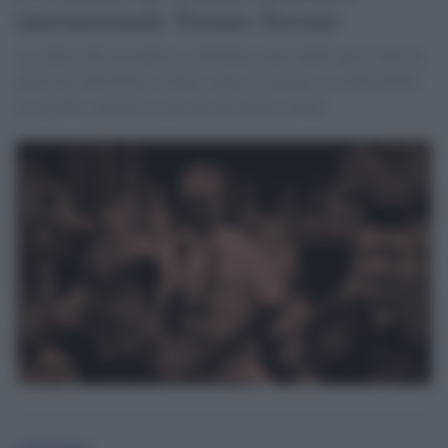
internazionale Tiziano Terzani
La vedova del giornalista, sottolinea come anche quest’anno la
giuria ha individuato volumi capaci di aiutarci a comprendere
le tragedie collettive e private del nostro tempo
redazione