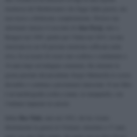
montuosa del Mediterraneo che fugge dalla guerra, ma
non riesce a disfarsene completamente. Diverso ma
Alaa Faraj
altrettanto intenso il racconto di
, nato a
Bengasi nel 1995: partito per l’Italia nel 2015, in una
traversata in cui 49 persone morirono soffocate nella
stiva, fu accusato di essere uno scafista e condannato a
30 anni dopo un’indagine sommaria. Ha ottenuto la
grazia parziale dal presidente Sergio Mattarella lo scorso
dicembre e continua a proclamarsi innocente. Il suo libro
è un’autobiografia scritta a mano, in stampatello, con
l’italiano imparato in carcere.
Bao Ninh
Infine
, nato nel 1952, che ha vissuto
direttamente la guerra in Vietnam: arruolato a 17 anni,
partì con altri 500 soldati, dei quali solo in dieci fecero