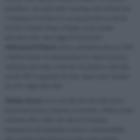
palestinesi, raccoglie undici reportage che restituiscono
l’immagine di un’epoca in cui una persona su sette ha
lasciato il proprio luogo d’origine, in un mondo
percepito come “una mappa di lacerazioni”.
Mohammed El-Kurd
, poeta e giornalista nato nel 1998
a Sheikh Jarrah, in Gerusalemme Est, intreccia invece
esperienza personale, storia del suo popolo e reportage
recenti dell’occupazione di Gaza, dopo essere rientrato
nel 2021 dagli Stati Uniti.
Mathias Enard
, tra le voci più rilevanti della nuova
letteratura francese, propone un romanzo, finalista anche
al Booker Prize 2026, che unisce la biografia
immaginaria del matematico tedesco, Paul Heudeber,
alla vicenda di un disertore in fuga in una regione