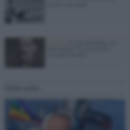
classico senza tempo
La storia /
Il re che sfidò Hitler e lo
beffò: Haakon VII, sovrano della
resistenza norvegese
Ultime notizie