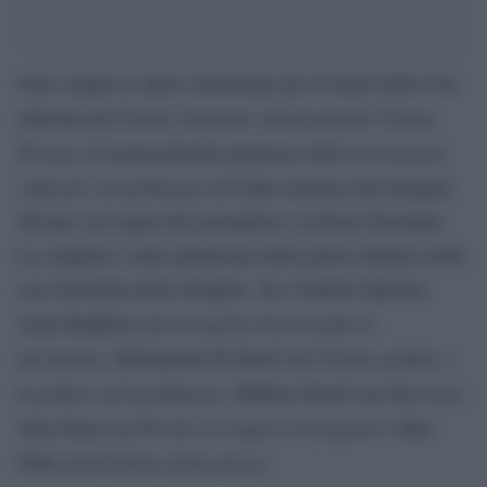
Sono cinque le opere selezionate per la finale della 22/a
Premio letterario internazionale Tiziano
edizione del
Terzani
associazione
, il riconoscimento promosso dall’
culturale vicino/lontano
di Udine insieme alla famiglia
Terzani, nel segno del giornalista e scrittore fiorentino.
La cinquina è stata annunciata dalla giuria riunitasi nella
casa fiorentina della famiglia. Tra i finalisti figurano
Cronache di un mondo in
Anna Badkhen con
movimento
Vittime perfette e
, Mohammed El-Kurd con
la politica del gradimento
Disertare
, Mathias Enard con
,
Perché ero ragazzo in prigione
Alaa Faraj con
e Bao
Il dolore della guerra
Ninh con
.