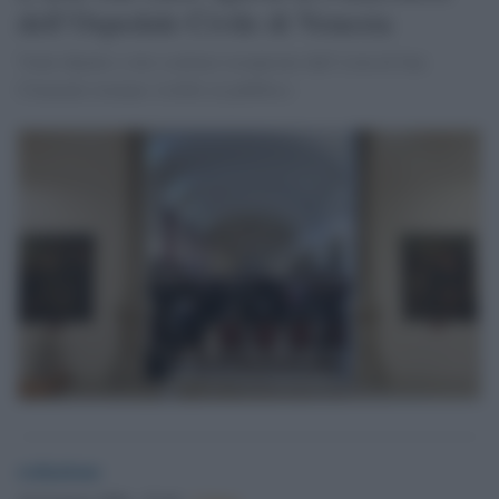
dell’Ospedale Civile di Venezia
Venti dipinti e otto sculture recuperate dall’isola di San
Clemente tornano visibili al pubblico
redazione