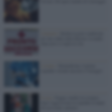
Trovate 100 opere inedite di Caravaggio
Catanzaro /
Bimba in gravi condizioni
per una caduta dalla finestra: la madre
dopo poco si toglie la vita
L'evento /
Telemedicina: il primo
ospedale virtuale nascerà a Viareggio
Il caso /
Foggia: medici in sciopero
dopo l'aggressione in ospedale ai danni
del personale sanitario