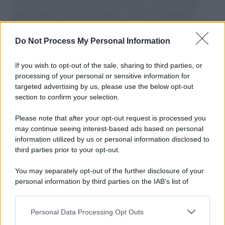
il tentativo di disumanizzazione delle vittime, il servilismo del
governo italiano e degli altri europei, il ritorno al colonialismo.
L'importanza dei movimenti.
Do Not Process My Personal Information
Il caso /
Trump ha quasi esaurito l'arsenale Usa, ma il
tycoon smentisce
If you wish to opt-out of the sale, sharing to third parties, or
processing of your personal or sensitive information for
targeted advertising by us, please use the below opt-out
section to confirm your selection.
Chiesa /
Papa Leone XIV denuncia le violenze in Ucraina e
Russia e chiede il rispetto del diritto umanitario e della
Please note that after your opt-out request is processed you
diplomazia
may continue seeing interest-based ads based on personal
information utilized by us or personal information disclosed to
third parties prior to your opt-out.
Il centenario /
A L'Aquila arriva la mostra "Tito, 100 anni
You may separately opt-out of the further disclosure of your
attraverso la forma"
personal information by third parties on the IAB’s list of
downstream participants.
Personal Data Processing Opt Outs
This information may also be disclosed by us to third parties
Il medagliere /
Europei di nuoto: Pellecani guida una super
on the IAB’s List of Downstream Participants that may further