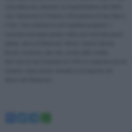
concordata una soluzione tra Soprintendenza alle Belle
Arti, Patriarcato di Venezia e Procuratoria di San Marco,
l’Ulss 3 ha certificato la loro legittima proprietà. I
veneziani non hanno potuto vedere per trent’anni questi
dipinti, opera di Marieschi, Pittoni, Zanchi, Ruschi,
Ricchi, Lazzarini, dato che, esclusi dalla vendita
dell’isola di San Clemente nel 1992 ai compratori privati
stranieri, erano rimasti custoditi in un deposito del
Museo del Patriarcato.
Facebook
Twitter
Telegram
WhatsApp