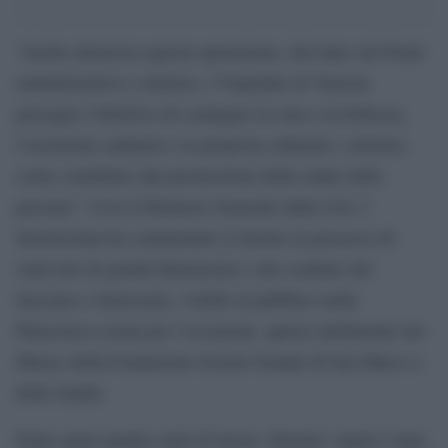
“Anche attraverso questa operazione, rilevante sul fronte
amministrativo e artistico, l’Ospedale di Venezia
persegue l’obiettivo di coniugare la cura e la bellezza,
l’assistenza sanitaria e la proposta culturale e artistica
come contributo alla promozione della salute delle
persone”. Così il Direttore Generale della Ulss 3
Serenissima ha commentato il ritorno in possesso di
venti tele di grandi dimensioni e otto sculture del
Seicento e Settecento, visibili al pubblico nella
Pinacoteca creata per l’occasione, aperta stabilmente nel
Museo della Fondazione Scuola Grande di San Marco e
della Sanità.
Dopo quasi quattro anni di lavoro, durante i quali è stata