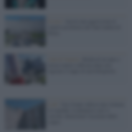
Il caso /
Ancora una aggressione al
reparto psichiatria del Sant'Andrea di
Roma
Lido di Venezia /
Bimba di un anno e
mezzo muore soffocata dopo aver
ingoiato il tappo di una bottiglietta
Lodi /
Una 21enne subisce una violenza
in ospedale, la denuncia e poi si
suicida: domiciliari l'accusato dello
stupro