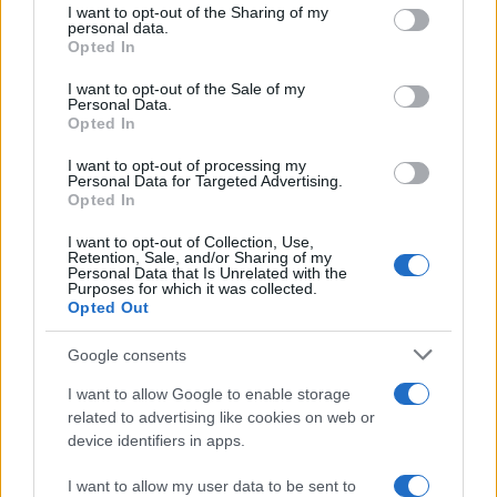
I want to opt-out of the Sharing of my
Italia
disclose it to other third parties.
personal data.
Opted In
Please note that this website/app uses one or more Google
services and may gather and store information including but
I want to opt-out of the Sale of my
Personal Data.
not limited to your visit or usage behaviour. You may click to
Opted In
grant or deny consent to Google and its third-party tags to
use your data for below specified purposes in below Google
I want to opt-out of processing my
consent section.
Personal Data for Targeted Advertising.
Opted In
I want to opt-out of Collection, Use,
Retention, Sale, and/or Sharing of my
Personal Data that Is Unrelated with the
Purposes for which it was collected.
Opted Out
Syndication
Culture
Google consents
Salute
Globalist
I want to allow Google to enable storage
related to advertising like cookies on web or
Megachip
Globalscience
device identifiers in apps.
GiULia
Globalsport
I want to allow my user data to be sent to