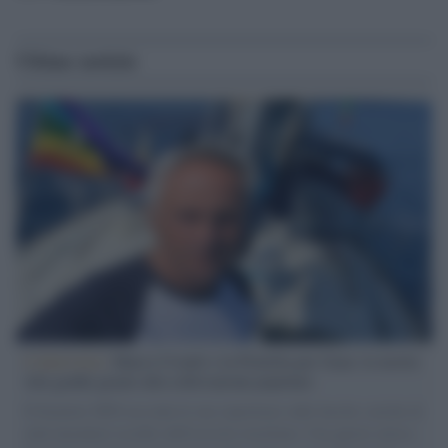
Ultime notizie
L'intervista /
Marco Croatti e la Flottilla per Gaza: le nostre
vele gonfie grazie alla sollevazione popolare
Il Senatore M5S racconta la sua esperienza sulle barche cariche di
aiuti umanitari assalite dall'esercito israeliano. Una guerra atroce,