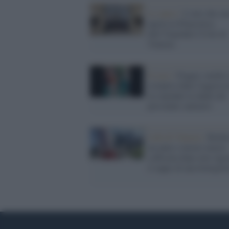
Le opere /
L’arte che cu
aperta la Pinacoteca
dell’Ospedale Civile di
Venezia
Il caso /
Foggia: medici
sciopero dopo l'aggress
in ospedale ai danni del
personale sanitario
Lido di Venezia /
Bimba
un anno e mezzo muore
soffocata dopo aver ingo
il tappo di una bottigliet