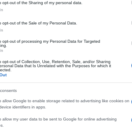
o, anche delle zone del Nord e Sud Italia.
o opt-out of the Sharing of my personal data.
ogle consent section.
In
1.000 metri quadri, l’ospedale virtuale sarà
o opt-out of the Sale of my Personal Data.
ratica, i pazienti potranno accedere online ai
In
iamate, chat, e-mail o app, ricevendo in tal
to opt-out of processing my Personal Data for Targeted
moto consultazioni, prescrizioni, il monitoraggio
Ulti
ing.
In
stione delle malattie croniche, con un team di
o opt-out of Collection, Use, Retention, Sale, and/or Sharing
nze, assicurando supporto e visite regolari.
ersonal Data that Is Unrelated with the Purposes for which it
lected.
Out
ti per il settore, ha dichiarato durante la
iano “in base alle nostre stime potrà portare un
consents
di 211 milioni di euro”. E ancora: “Basandosi su
o allow Google to enable storage related to advertising like cookies on
bili per malattie croniche e un costo medio di
evice identifiers in apps.
i risparmi per il sistema sanitario italiano
L'int
o allow my user data to be sent to Google for online advertising
Gaza:
rdi di euro”.
s.
solle