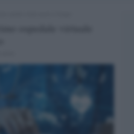
rimo ospedale virtuale nascerà a Viareggio
rimo ospedale virtuale
o
o pilota