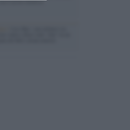
ma il tycoon smentisce
anca /
Caso Mps: i pm milanesi ora
ono vederci chiaro sulle “chat” tra un
ente del Mef e alcuni ministri