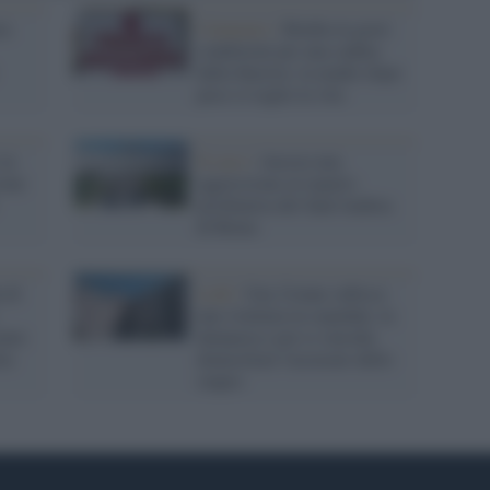
ra:
Catanzaro /
Bimba in gravi
condizioni per una caduta
dalla finestra: la madre dopo
poco si toglie la vita
 in
Il caso /
Ancora una
ione
aggressione al reparto
psichiatria del Sant'Andrea
di Roma
 di
Lodi /
Una 21enne subisce
una violenza in ospedale, la
iato
denuncia e poi si suicida:
ta
domiciliari l'accusato dello
stupro