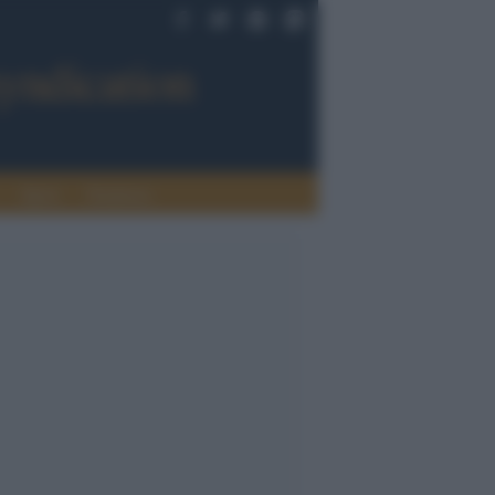
Sport
Tendenze