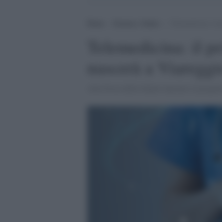
Home
>
Scienza e Salute
>
Telemedicina: il p
Telemedicina: il p
nascerà a Viareggi
Alla Festa della Salute lanciato il progett