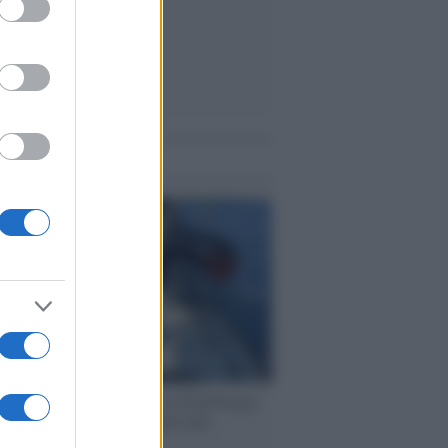
me notizie
ervista /
Marco Croatti e la Flottilla per
 le nostre vele gonfie grazie alla
vazione popolare