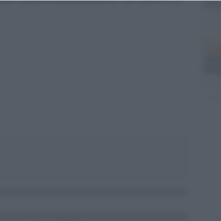
Usa, 
La b
vogli
dirig
pp