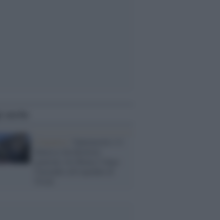
i anche
L'incarico /
Santonocito s’è
dimesso da direttore
generale Asl Roma 5 dopo
l'incendio all'ospedale di
Tivoli