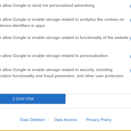
to allow Google to send me personalized advertising.
Il Se
etto è privata e non chiede contributi all’Asl ma
barch
vazione di una convenzione per la gestione dei
dall'e
o allow Google to enable storage related to analytics like cookies on
tentat
liste d’attesa.
evice identifiers in apps.
servil
o allow Google to enable storage related to functionality of the website
europ
Alessio Butti si è espresso in modo cauto:
dei m
ologia sia la più inclusiva possibile. La
o allow Google to enable storage related to personalization.
 che dobbiamo considerate con molta attenzione
Tend
onlin
cia”.
o allow Google to enable storage related to security, including
artic
cation functionality and fraud prevention, and other user protection.
generato dagli spostamenti dei pazienti,
e in tal modo il risparmio riguarderebbe sia le
Pd /
si sp
CONFIRM
essi. Ma quali saranno i costi per l’utente finale?
mano diretto medico-paziente? E ancora, si tratta
i ha familiarità con i nuovi media, ma taglia
Data Deletion
Data Access
Privacy Policy
Il ca
 più anziana della popolazione, per difficoltà di