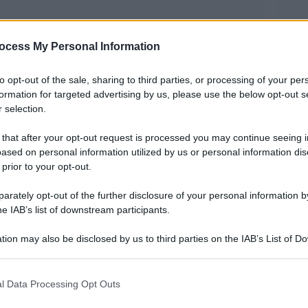
ocess My Personal Information
to opt-out of the sale, sharing to third parties, or processing of your per
formation for targeted advertising by us, please use the below opt-out s
 selection.
o già una realtà, in Italia pare lo diventeranno
 that after your opt-out request is processed you may continue seeing i
Festa
oni di Motore Salute, organizzatore della
ased on personal information utilized by us or personal information dis
 prior to your opt-out.
lta nei giorni scorsi a Viareggio, un evento che
 prevenzione, promuovendo un approccio
rately opt-out of the further disclosure of your personal information by
he IAB’s list of downstream participants.
 della persona.
tion may also be disclosed by us to third parties on the IAB’s List of 
direttore scientifico Claudio Zanon, partirà il
 that may further disclose it to other third parties.
 virtual Hospital, operativo negli Usa
 that this website/app uses one or more Google services and may gath
l Data Processing Opt Outs
tti, previsti a Como e Cosenza, permetteranno in
including but not limited to your visit or usage behaviour. You may click 
 to Google and its third-party tags to use your data for below specifi