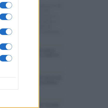
natore M5S racconta la sua esperienza sulle
e cariche di aiuti umanitari assalite
sercito israeliano. Una guerra atroce, il
ivo di disumanizzazione delle vittime, il
ismo del governo italiano e degli altri
ei, il ritorno al colonialismo. L'importanza
ovimenti.
enze /
Sale il numero degli acquisti
e in Europa e aumentano le vendite di
oli second hand
Un partito progressista e di sinistra che
acca sul riarmo ha un serio problema
so /
Trump ha quasi esaurito l'arsenale