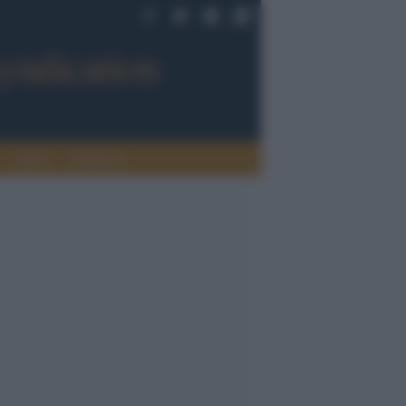
Sport
Tendenze