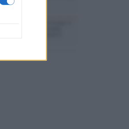
a sicurezza"
flessione /
Pace, disarmo e Ucraina: il
osinistra non trasformi il riarmo
eo in una battaglia interna per le
arie