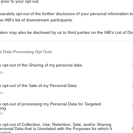
 prior to your opt-out.
n città sature di turisti, si può però incappare
rately opt-out of the further disclosure of your personal information by
promosse come iconiche e che finiscono per
he IAB’s list of downstream participants.
motivi: costi eccessivi non commisurati alla
tion may also be disclosed by us to third parties on the IAB’s List of 
dell’overturism, luoghi che sono solo sfondi per
 that may further disclose it to other third parties.
Ulti
 costruzione di novelle cartoline di un’altra
 that this website/app uses one or more Google services and may gath
l Data Processing Opt Outs
capitalista.
including but not limited to your visit or usage behaviour. You may click 
 to Google and its third-party tags to use your data for below specifi
o opt-out of the Sharing of my personal data.
ogle consent section.
In
visti oltre 96 milioni di pernottamenti
o opt-out of the Sale of my Personal Data.
In
trazioni turistiche l’Italia fa capolino più di una
to opt-out of processing my Personal Data for Targeted
are il primato della delusione. Di seguito
ing.
L'int
In
osizione.
Gaza:
solle
o opt-out of Collection, Use, Retention, Sale, and/or Sharing
mente creduto il punto più a nord della Gran
ersonal Data that Is Unrelated with the Purposes for which it
lected.