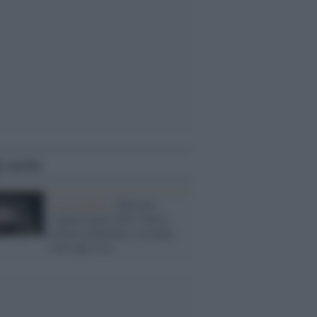
i anche
La classifica /
Turismo
congressuale 2024: Italia
prima in Europa e seconda
solo agli Usa