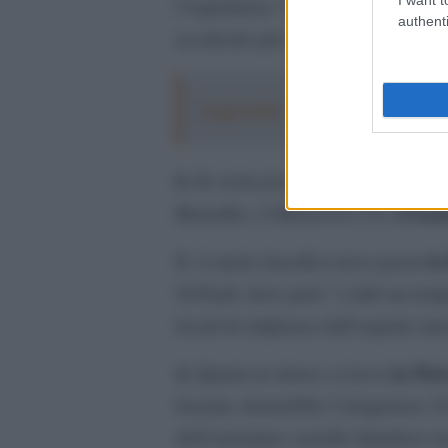
l’esperienza “somiglia più a un’eser
authenti
accalcano per vedere “un piccolo 
Leggi anche:
Turismo ad agosto: pre
6.
In sesta posizione c’è la “masco
il ba
il Manneken Pis
Bruxelles,
,
5.
la
A metà classifica trova posto
St.Pauli, dove però “i club un tem
locali di striptease dall’aspetto ra
4.
la Pie
Quarta in elenco si trova
baciata, donerebbe l’eloquenza: il
dell’omonimo castello irlandese re