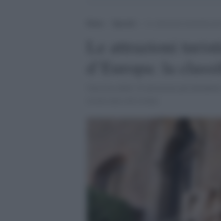
Home
>
Speciali
>
Le attrazioni turistiche più
Le attrazioni turis
d’Europa: la classi
Una lista delle 10 attrazioni più deluden
essere non solo ironia.