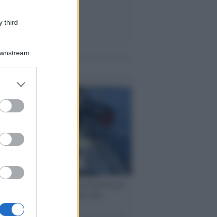
 third
Downstream
me notizie
er and store
to grant or
ed purposes
ervista /
Marco Croatti e la Flottilla per
 le nostre vele gonfie grazie alla
vazione popolare