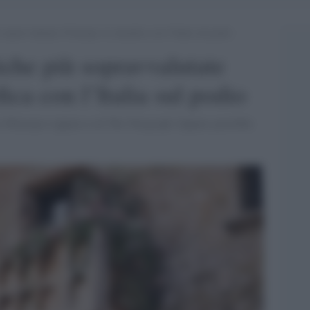
 sopravvalutate d’Europa: la classifica con l’Italia sul podio
tiche più sopravvalutate
fica con l’Italia sul podio
ti d'Europa è apparsa sul The Telegraph. Eppure potrebbe