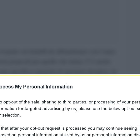
 il punto sui fardelli da abbandonare con l’anno
uoni propositi per quello che inizia. C’è anche
na specifica categoria di speranze disattese, in
sperienze negative si sa, sono importanti, e
ocess My Personal Information
Le
 degli altri: è così che forse nasce l’elenco
ropa dove nessun turista con un minimo di buon
to opt-out of the sale, sharing to third parties, or processing of your per
formation for targeted advertising by us, please use the below opt-out s
datto da Ron Crossan sul The Telegraph.
 selection.
li bellezze: anfiteatri romani, cattedrali
 that after your opt-out request is processed you may continue seeing i
ased on personal information utilized by us or personal information dis
andiosi palazzi barocchi. Ma tra voli lowcost, che