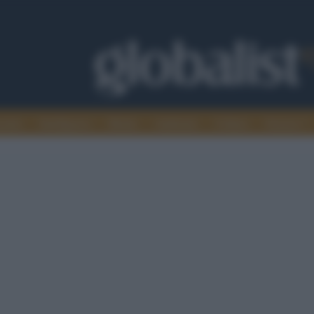
omia
Intelligence
Media
Ambiente
Cultura
Scienza