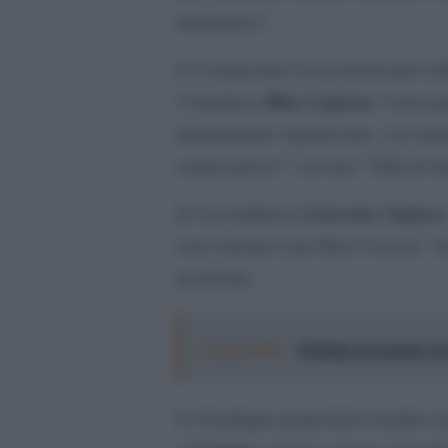
antigienico”.
3.
Cominciano le posizioni più calde
Blue Lagoon
l’islandese
, l’area 
attentamente organizzata, con atm
acqua sporca” con una “folla di tur
2.
Leicester Square
La londinese
suoi cinema è per Ron Crossan “da
posizione.
Leggi anche:
Turismo ad agosto: pre
1.
Guadagna prepotente il primo pos