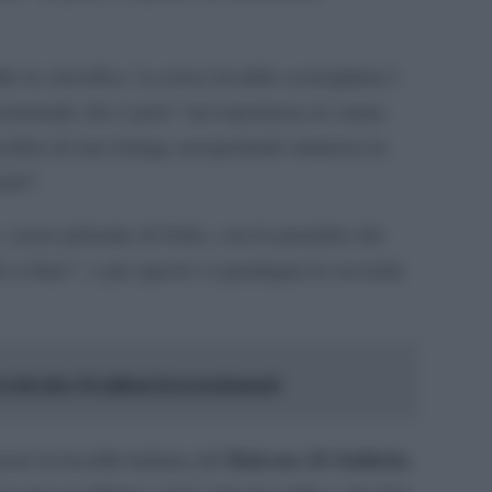
 in classifica. La terza località sconsigliata è
geotermale che è però “un’esperienza in sauna
osfera di una lounge aeroportuale immersa in
isti”.
, cuore pulsante di Soho, con le première dei
 evitare”, e per questo si guadagna la seconda
visti oltre 96 milioni di pernottamenti
Balcone di Giulietta
to la località italiana del