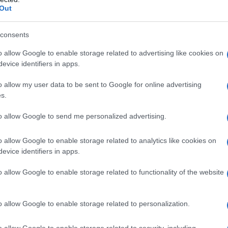
Il Se
i John O’Greats, che Ron Crossan definisce come
Out
barch
dall'e
tentat
consents
servil
cultura bronzea simbolo della capitale danese, è
o allow Google to enable storage related to advertising like cookies on
europ
evice identifiers in apps.
epitome della delusione
inizione di “
dei m
o allow my user data to be sent to Google for online advertising
Perch
s.
famig
il giro
trare in classifica, in ottava posizione, è
tecno
to allow Google to send me personalized advertising.
tata” e criticata per il prezzo considerato
 90 euro per trenta minuti in una città “soffocata
o allow Google to enable storage related to analytics like cookies on
evice identifiers in apps.
Il co
o allow Google to enable storage related to functionality of the website
o stesso tempo non italiana (n.b. e non lo è mai
 al settimo posto appare la star del Louvre, La
o allow Google to enable storage related to personalization.
Tel 
La Gioconda
,
. Dice Ron Crossan che
"Isra
o allow Google to enable storage related to security, including