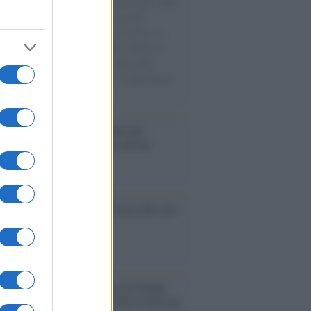
natore M5S racconta la sua esperienza sulle
e cariche di aiuti umanitari assalite
sercito israeliano. Una guerra atroce, il
ivo di disumanizzazione delle vittime, il
ismo del governo italiano e degli altri
ei, il ritorno al colonialismo. L'importanza
ovimenti.
é i centri di intrattenimento per
lie investono in attrazioni ad alta
logia
nflitto /
La mafia russa e l'arma del caos
Aviv /
Netanyahu si smarca da Trump:
ele farà tutto quello che è necessario per