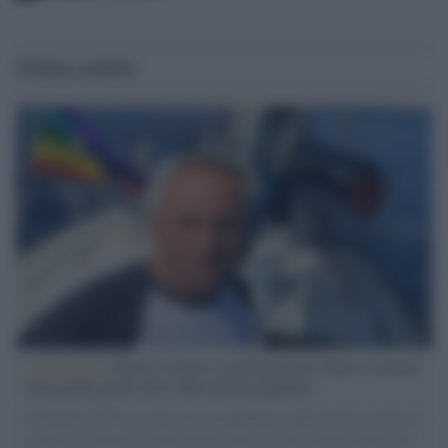
Ultime notizie
L'intervista /
Marco Croatti e la Flottilla per Gaza: le nostre
vele gonfie grazie alla sollevazione popolare
Il Senatore M5S racconta la sua esperienza sulle barche cariche di
aiuti umanitari assalite dall'esercito israeliano. Una guerra atroce,