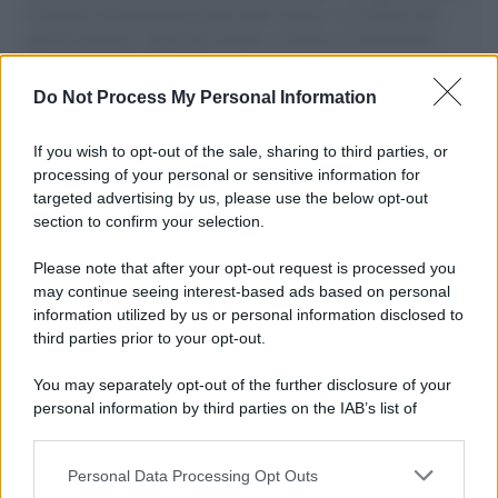
il tentativo di disumanizzazione delle vittime, il servilismo del
governo italiano e degli altri europei, il ritorno al colonialismo.
L'importanza dei movimenti.
Do Not Process My Personal Information
Musica /
Al maestro Francesco Guccini
If you wish to opt-out of the sale, sharing to third parties, or
processing of your personal or sensitive information for
targeted advertising by us, please use the below opt-out
section to confirm your selection.
Il ricordo /
Quando Guccini raccontava le "Cronache
epafaniche": l'intervista all'artista che si definiva un
Please note that after your opt-out request is processed you
'narratore'
may continue seeing interest-based ads based on personal
information utilized by us or personal information disclosed to
third parties prior to your opt-out.
Lo studio /
Disinformazione russa e destra: anche la
You may separately opt-out of the further disclosure of your
macchina propagandistica di Putin dietro la crisi di Ceuta
personal information by third parties on the IAB’s list of
downstream participants.
Personal Data Processing Opt Outs
This information may also be disclosed by us to third parties