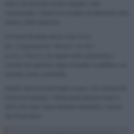
unito a una presenza scenica elegante e mai
convenzionale, l’hanno resa un punto di riferimento della
musica e dello spettacolo.
Senza
Con brani diventati classici come
fine
L’appuntamento
Domani è un altro
,
,
giorno
Tristezza
e
, ha segnato intere generazioni e
costruito un repertorio capace di parlare al pubblico con
sincerità, ironia e profondità.
Ornella Vanoni ha partecipato in gara a otto edizioni del
Festival di Sanremo, l’ultima partecipazione risale al
2018, ed è stata l’unica interprete femminile a vincere
due Premi Tenco.