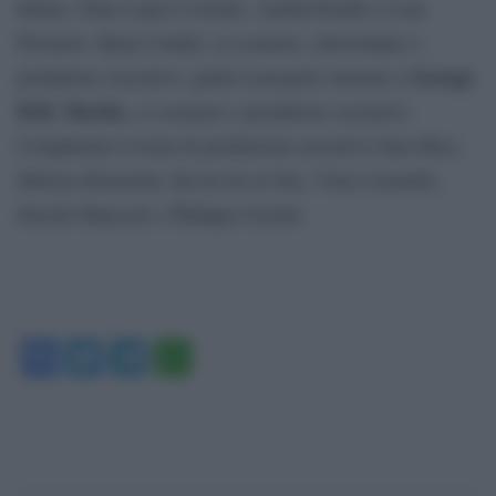
Kilner, Nina Lopez-Corrado, Andrij Parekh e Loni
Peristere. Ryan Condal, co-creatore, showrunner e
George
produttore esecutivo, guida il progetto insieme a
R.R. Martin
, co-creatore e produttore esecutivo.
Completano il team di produzione esecutiva Sara Hess,
Melissa Bernstein, Kevin de la Noy, Vince Gerardis,
Davide Hancock e Philippa Goslett.
Facebook
Twitter
Telegram
WhatsApp