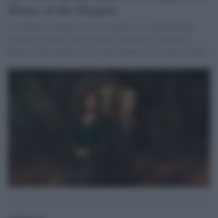
House of the Dragon
Le fiamme di Westeros si riaccendono: sono ufficialmente
iniziate nel Regno Unito le riprese della terza stagione di
House of the Dragon, l'epica saga prequel de Il Trono di Spade.
redazione