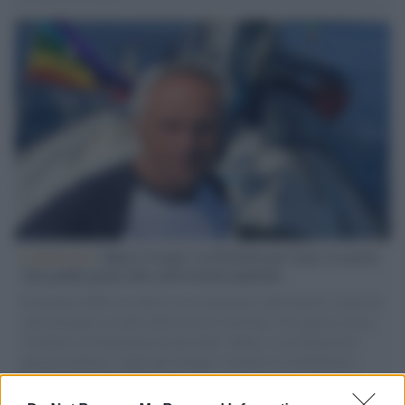
L'intervista /
Marco Croatti e la Flottilla per Gaza: le nostre
vele gonfie grazie alla sollevazione popolare
Il Senatore M5S racconta la sua esperienza sulle barche cariche di
aiuti umanitari assalite dall'esercito israeliano. Una guerra atroce,
il tentativo di disumanizzazione delle vittime, il servilismo del
governo italiano e degli altri europei, il ritorno al colonialismo.
L'importanza dei movimenti.