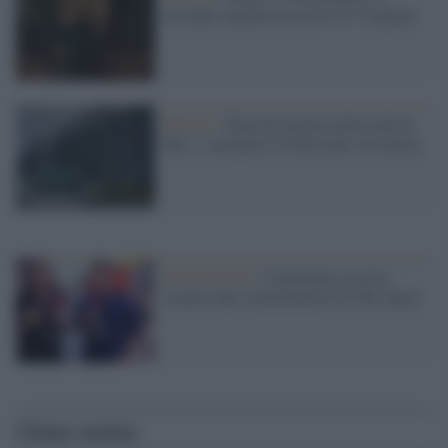
seconda stagione in arrivo il 17 giugno
Milano /
Tenta di entrare nella sede di
Sky: i vigilantes lo bloccano, lui muore
Formula Uno /
Commenti sessisti:
sospesi due commentatori di Sky Sport
Ultime notizie