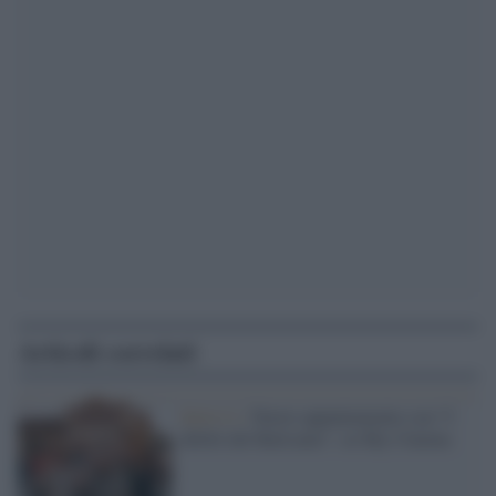
Articoli correlati
Serie tv /
Nuovo appuntamento con “I
delitti del BarLume”, su Sky Cinema