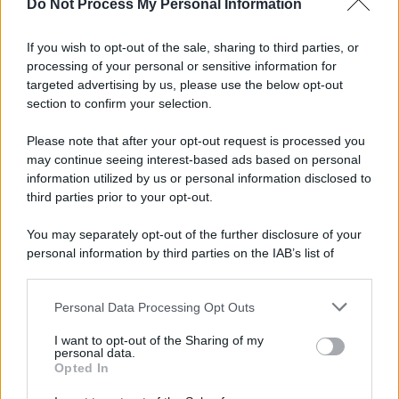
Do Not Process My Personal Information
Palestina /
Il Board of Peace di Trump assegna il primo
contratto per un rudimentale avamposto militare a Gaza
If you wish to opt-out of the sale, sharing to third parties, or
processing of your personal or sensitive information for
targeted advertising by us, please use the below opt-out
section to confirm your selection.
L'evento /
La Sila diventa un palcoscenico naturale: nasce “A
Farla Amare Comincia Tu – Opera Sila”
Please note that after your opt-out request is processed you
may continue seeing interest-based ads based on personal
information utilized by us or personal information disclosed to
third parties prior to your opt-out.
Il ricordo /
Le radici di Francesco Guccini
You may separately opt-out of the further disclosure of your
personal information by third parties on the IAB’s list of
downstream participants.
Personal Data Processing Opt Outs
This information may also be disclosed by us to third parties
L'anniversario /
90 anni di Yves Saint Laurent, tra moda e
on the IAB’s List of Downstream Participants that may further
I want to opt-out of the Sharing of my
scandali
disclose it to other third parties.
personal data.
Opted In
Please note that this website/app uses one or more Google
services and may gather and store information including but