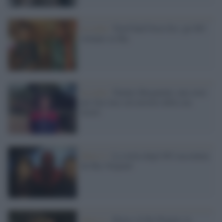
La serie /
Nord Sud Ovest Est: gli 883
tornano su Sky
La serie /
Dennis Bergamini, una serie
per fare luce sul mistero della sua
morte
Serie tv /
La storia degli 883 raccontata
da Sky Original
Serie tv /
House of the Dragon: la