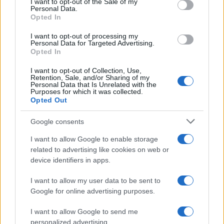
I want to opt-out of the Sale of my
Personal Data.
not limited to your visit or usage behaviour. You may click to
Opted In
grant or deny consent to Google and its third-party tags to
use your data for below specified purposes in below Google
I want to opt-out of processing my
consent section.
Personal Data for Targeted Advertising.
Opted In
I want to opt-out of Collection, Use,
Retention, Sale, and/or Sharing of my
Personal Data that Is Unrelated with the
Purposes for which it was collected.
Opted Out
Syndication
Culture
Google consents
Salute
Globalist
I want to allow Google to enable storage
related to advertising like cookies on web or
Megachip
Globalscience
device identifiers in apps.
GiULia
Globalsport
I want to allow my user data to be sent to
Google for online advertising purposes.
Prima Pagina
I want to allow Google to send me
personalized advertising.