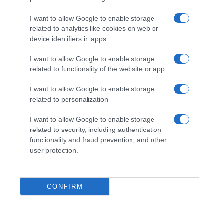
Giornale dello
Chi siamo
I want to allow Google to enable storage
Spettacolo
related to analytics like cookies on web or
Contributors
device identifiers in apps.
Wondernet
Facebook
I want to allow Google to enable storage
Giuliana Sgrena
related to functionality of the website or app.
Twitter
I want to allow Google to enable storage
Google News
related to personalization.
Mastodon
I want to allow Google to enable storage
related to security, including authentication
Cookie Policy
functionality and fraud prevention, and other
user protection.
Preferenze Privacy
CONFIRM
©2021 Globalist.it • All right reserved.