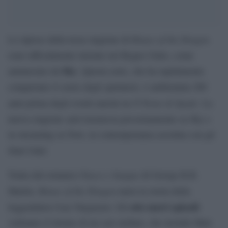
House of the Dragon
Le riprese della terza stagione di
sono ufficialmente iniziate nel Regno Unito, come
Sky
annunciato da
. Questa serie, che ha rapidamente
conquistato il cuore degli spettatori, è ambientata 200
Il Trono di Spade
anni prima degli eventi narrati ne
. La
nuova stagione sarà trasmessa prossimamente su Sky e
in streaming su Now, in contemporanea assoluta con gli
Stati Uniti.
Fuoco e Sangue
Tratta dal romanzo
di George R.R.
House of the Dragon
Martin,
narra la storia della
otto nuovi episodi
leggendaria Casa Targaryen. Gli
vedranno il ritorno di un cast stellare, che include Matt