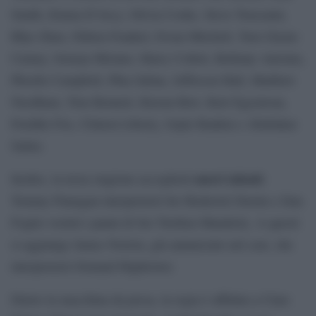
Smith, Emma D’Arcy, Olivia Cooke, Steve Toussaint,
Rhys Ifans, Fabien Frankel, Ewan Mitchell, Tom Glynn-
Carney, Sonoya Mizuno, Harry Collett, Bethany Antonia,
Phoebe Campbell, Phia Saban, Jefferson Hall, Matthew
Needham, Tom Bennett, Kieran Bew, Kurt Egyiawan,
Freddie Fox, Clinton Liberty, Gayle Rankin e Abubakar
Salim.
nuovi talenti
Inoltre, la terza stagione accoglierà
:
Tommy Flanagan interpreterà Ser Roderick Dustin e Dan
Fogler vestirà i panni di Ser Torrhen Manderly. A questi
si aggiunge James Norton, già annunciato nel cast, che
interpreterà Ormund Hightower.
Dietro la macchina da presa, la regia è affidata a Clare