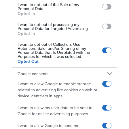
services and may gather and store information including but
I want to opt-out of the Sale of my
Personal Data.
not limited to your visit or usage behaviour. You may click to
Opted In
grant or deny consent to Google and its third-party tags to
use your data for below specified purposes in below Google
I want to opt-out of processing my
consent section.
Personal Data for Targeted Advertising.
Opted In
I want to opt-out of Collection, Use,
Retention, Sale, and/or Sharing of my
Personal Data that Is Unrelated with the
Purposes for which it was collected.
Opted Out
Syndication
Culture
Google consents
Salute
Globalist
I want to allow Google to enable storage
related to advertising like cookies on web or
Megachip
Globalscience
device identifiers in apps.
GiULia
Globalsport
I want to allow my user data to be sent to
Google for online advertising purposes.
Prima Pagina
I want to allow Google to send me