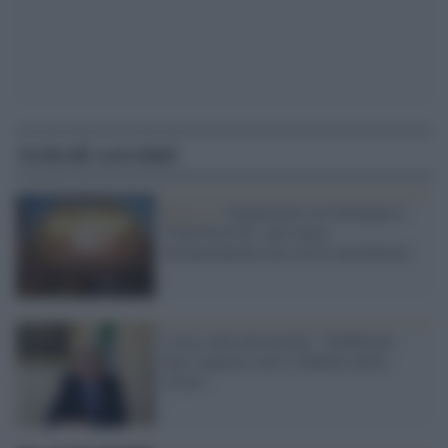
Articoli correlati
Musica /
Organizzato in Catalogna il
Vida Festival: sarà senza
distanziamento ma con le mascherine
Costa sulle discoteche: "Dobbiamo
dare risposte certe e definire nuovi
criteri"