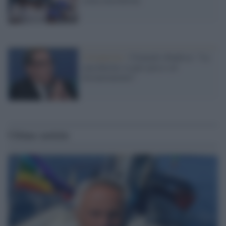
Coronavirus /
Clementi ribadisce: "La
mascherina va pari passo col
distanziamento"
Ultime notizie