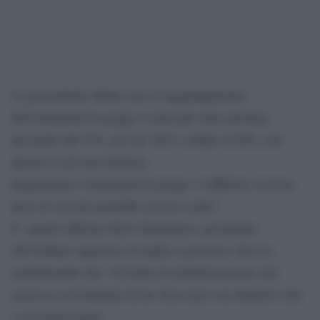
La percentuale ideale circa il raggiungimento
dell’immunità di gregge è stata più volte spostata,
passando dal 70%, poi all’ 80% e infine al 90%, ma
questa è solo una chimera.
Raggiungere l’immunità di gregge “è difficile, la terza
dose di vaccino potrebbe servire a tutti”.
E’ quanto afferma Silvio Brusaferro, presidente
dell’Istituto superiore di sanità e portavoce del Cts,
sottolineando che “il livello di immunizzazione che
azzera la circolazione di un virus non è un obiettivo che
ci possiamo porre.