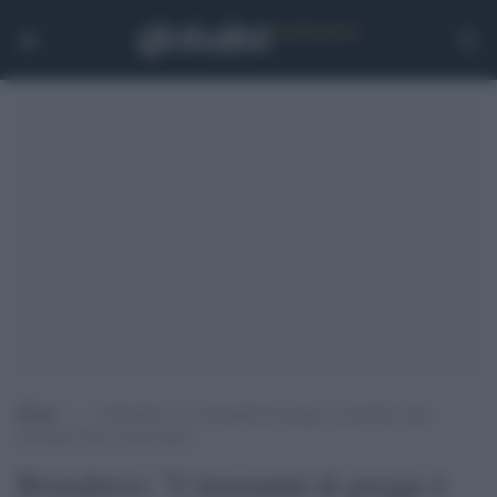
Home
>
.
>
Brusaferro: “L’immunità di gregge è irrealista, tutti
dovranno fare la terza dose”
Brusaferro: "L'immunità di gregge è