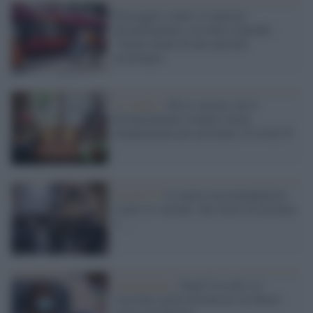
Passeggeri contro il mancato
distanziamento, ma Italo risponde:
"Siamo dotati di una speciale
tecnologia"
Lo studio /
Ok ai vaccini, ma il
distanziamento rimane l'arma
fondamentale per prevenire il Covid 19
Covid-19 /
Le nuove raccomandazioni
contro le varianti: due metri di distanza
e ...
Coronavirus /
Negli Usa chi si è
vaccinato potrà incontrarsi al chiuso
senza mascherine