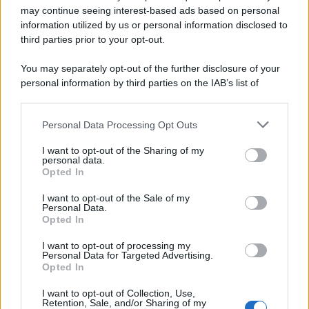
may continue seeing interest-based ads based on personal
information utilized by us or personal information disclosed to
third parties prior to your opt-out.
Il ricordo /
Le radici di Francesco Guccini
You may separately opt-out of the further disclosure of your
personal information by third parties on the IAB’s list of
downstream participants.
Personal Data Processing Opt Outs
This information may also be disclosed by us to third parties
L'anniversario /
90 anni di Yves Saint Laurent, tra moda e
on the IAB’s List of Downstream Participants that may further
I want to opt-out of the Sharing of my
scandali
disclose it to other third parties.
personal data.
Opted In
Please note that this website/app uses one or more Google
services and may gather and store information including but
I want to opt-out of the Sale of my
Personal Data.
not limited to your visit or usage behaviour. You may click to
Opted In
grant or deny consent to Google and its third-party tags to
use your data for below specified purposes in below Google
I want to opt-out of processing my
consent section.
Personal Data for Targeted Advertising.
Opted In
I want to opt-out of Collection, Use,
Retention, Sale, and/or Sharing of my