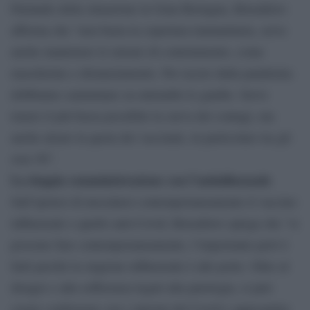
Parlando della situazione in Gran Bretagna, Brusaferro
afferma che “non basta la copertura immunitaria, serve
anche mantenere le misure di contenimento, come
mascherine e distanziamento. Per uscire dalla pandemia
dobbiamo camminare su entrambe le gambe. Serve
tenere il più bassa possibile la curva dei contagi, ma
anche alzare la quota dei vaccinati, in particolare tra gli
over 50”.
La doppia somministrazione con l’antinfluenzale
Sull’ipotesi di inocularsi contemporaneamente il vaccino
influenzale e quello anti-Covid, Brusaferro spiega che “si
possono fare contemporaneamente, l’importante però è
farli perché la stagione influenzale è alle porte. Oltre al
disagio e alla sofferenza legati alla patologia, si può
creare confusione con i sintomi del Covid e appesantire