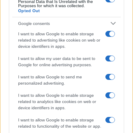
Personal Data that Is Unrelated with the
Purposes for which it was collected.
Opted Out
Syndication
Culture
Google consents
Salute
Globalist
I want to allow Google to enable storage
related to advertising like cookies on web or
Megachip
Globalscience
device identifiers in apps.
GiULia
Globalsport
I want to allow my user data to be sent to
Google for online advertising purposes.
Prima Pagina
I want to allow Google to send me
personalized advertising.
Giornale dello
Chi siamo
I want to allow Google to enable storage
Spettacolo
related to analytics like cookies on web or
Contributors
device identifiers in apps.
Wondernet
Facebook
I want to allow Google to enable storage
Giuliana Sgrena
related to functionality of the website or app.
Twitter