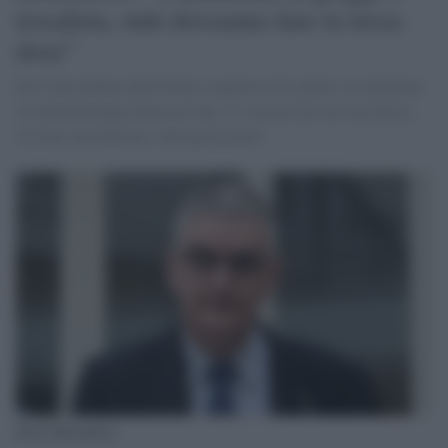
irrealista, tutti dovranno fare la terza
dose"
Per il presidente dell'Istituto superiore di sanità, la situazione
in Gran Bretagna dimostra che "il vaccino da solo non basta,
servono mascherine e distanziamento"
Silvio Brusaferro