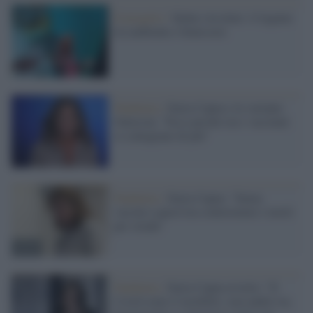
Il progetto /
Salute circolare: il legame
tra ambiente e benessere
Pandemia /
Ilaria Capua e la variante
Omicron: "Ecco perché ora i vaccinati
si contagiano di più"
Pandemia /
Ilaria Capua: "Senza
vaccini a quest'ora conteremmo i morti
per strada"
Pandemia /
Ilaria Capua avverte: "Il
Covid come il morbillo: non andrà via.