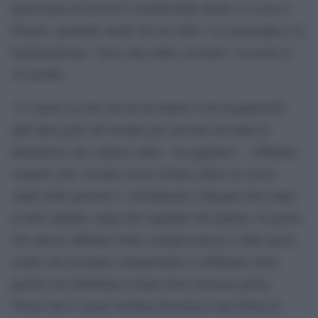
intervenuta al festival L’eredità delle donne, in corso a
Firenze, parlando anche del suo libro ‘La meraviglia e la
trasformazione. Verso una salute circolare’, in uscita il
26 ottobre.
“Ci siamo accorti che da un battito d’ali di pipistrello
dall’altra parte del mondo può arrivare un’onda di
distruzione che colpisce tutto – ha aggiunto -. Abbiamo
scoperto che viviamo in un sistema chiuso in cui la
salute delle persone e’ strettamente collegata alla salute
di altri animali, degli altri inquilini del pianeta. Io penso
che adesso abbiamo delle consapevolezza e delle nuove
strade che possiamo intraprendere e dobbiamo farlo
perché non dobbiamo tornare dove eravamo prima.
Vorrei che lo smart working diventasse una forma di