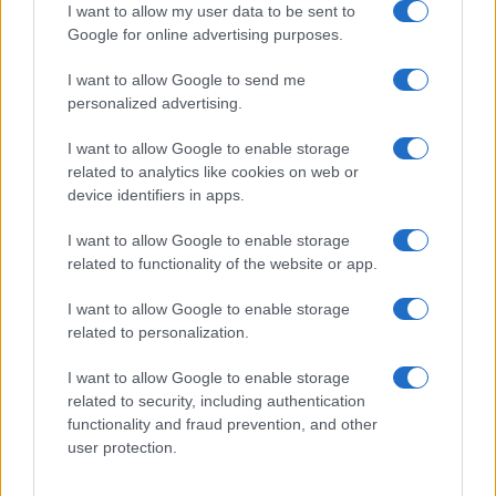
GiULia
Globalsport
I want to allow my user data to be sent to
Google for online advertising purposes.
Prima Pagina
I want to allow Google to send me
personalized advertising.
Giornale dello
Chi siamo
I want to allow Google to enable storage
Spettacolo
related to analytics like cookies on web or
Contributors
device identifiers in apps.
Wondernet
Facebook
I want to allow Google to enable storage
Giuliana Sgrena
related to functionality of the website or app.
Twitter
I want to allow Google to enable storage
Google News
related to personalization.
Mastodon
I want to allow Google to enable storage
related to security, including authentication
Cookie Policy
functionality and fraud prevention, and other
user protection.
Preferenze Privacy