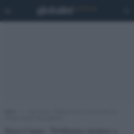
Home
>
.
>
Ilaria Capua: “Dobbiamo mettere a frutto quello che
abbiamo imparato dalla pandemia”
Ilaria Capua: "Dobbiamo mettere a