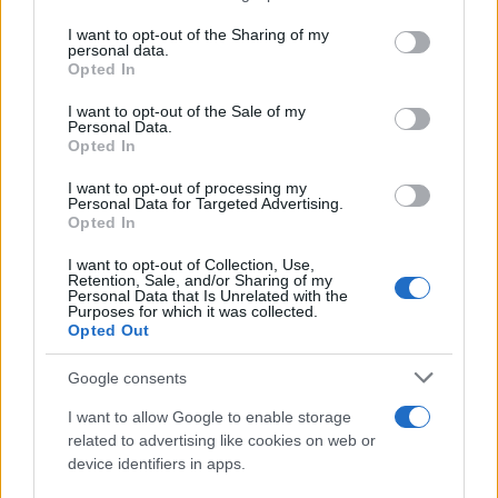
Alpinismo /
Nirmal Purja, l'uomo che sfidò gli Ottomila
on the IAB’s List of Downstream Participants that may further
I want to opt-out of the Sharing of my
lasciando al mondo una lezione di umiltà, coraggio e
disclose it to other third parties.
personal data.
solidarietà
Opted In
Please note that this website/app uses one or more Google
services and may gather and store information including but
I want to opt-out of the Sale of my
Personal Data.
not limited to your visit or usage behaviour. You may click to
Opted In
grant or deny consent to Google and its third-party tags to
use your data for below specified purposes in below Google
I want to opt-out of processing my
consent section.
Personal Data for Targeted Advertising.
Opted In
I want to opt-out of Collection, Use,
Retention, Sale, and/or Sharing of my
Personal Data that Is Unrelated with the
Purposes for which it was collected.
Opted Out
Syndication
Culture
Google consents
Salute
Globalist
I want to allow Google to enable storage
related to advertising like cookies on web or
Megachip
Globalscience
device identifiers in apps.