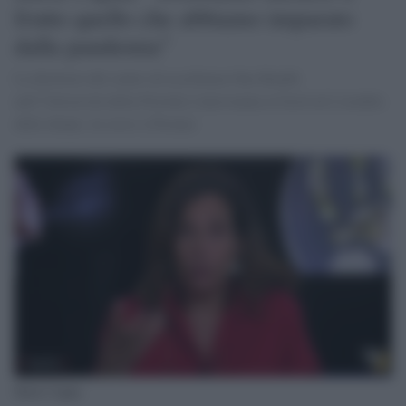
frutto quello che abbiamo imparato
dalla pandemia"
La direttore del centro di eccellenza One Health
nell’Università della Florida è intervenuta al festival L'eredità
delle donne, in corso a Firenze
Ilaria Capua