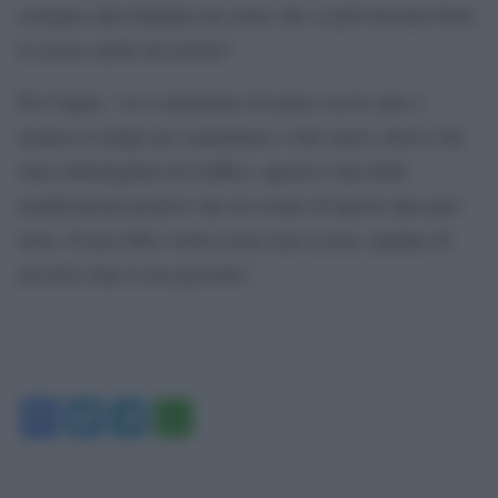
sostegno alla famiglia nel senso che si può lavorare bene
lo stesso anche da remoto”.
Per Capua, “se ci spostiamo di meno con le auto e
usiamo il tempo per camminare e fare sport, invece che
stare imbottigliati nel traffico, questa è una delle
ramificazioni positive che un evento di questo tipo puo’
avere. Il mio libro vuole essere una scossa, ognuno di
noi deve fare il suo pezzetto”.
Facebook
Twitter
Telegram
WhatsApp