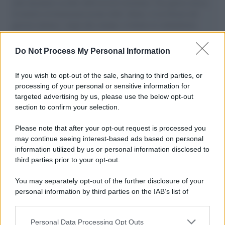
aiuti umanitari assalite dall'esercito israeliano. Una guerra atroce,
il tentativo di disumanizzazione delle vittime, il servilismo del
governo italiano e degli altri europei, il ritorno al colonialismo.
L'importanza dei movimenti.
Do Not Process My Personal Information
Il conflitto /
La mafia russa e l'arma del caos
If you wish to opt-out of the sale, sharing to third parties, or
processing of your personal or sensitive information for
targeted advertising by us, please use the below opt-out
section to confirm your selection.
Tel Aviv /
Netanyahu si smarca da Trump: "Israele farà tutto
quello che è necessario per la sua sicurezza"
Please note that after your opt-out request is processed you
may continue seeing interest-based ads based on personal
information utilized by us or personal information disclosed to
third parties prior to your opt-out.
La riflessione /
Pace, disarmo e Ucraina: il centrosinistra
You may separately opt-out of the further disclosure of your
non trasformi il riarmo europeo in una battaglia interna per
personal information by third parties on the IAB’s list of
le primarie
downstream participants.
Personal Data Processing Opt Outs
This information may also be disclosed by us to third parties