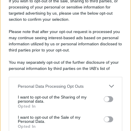
If you wish to opt-out of the sale, sharing to third parties, or
processing of your personal or sensitive information for
targeted advertising by us, please use the below opt-out
section to confirm your selection.
L'evento /
La Sila diventa un palcoscenico naturale: nasce “A
Farla Amare Comincia Tu – Opera Sila”
Please note that after your opt-out request is processed you
may continue seeing interest-based ads based on personal
information utilized by us or personal information disclosed to
third parties prior to your opt-out.
Il ricordo /
Le radici di Francesco Guccini
You may separately opt-out of the further disclosure of your
personal information by third parties on the IAB’s list of
downstream participants.
Personal Data Processing Opt Outs
This information may also be disclosed by us to third parties
L'anniversario /
90 anni di Yves Saint Laurent, tra moda e
on the IAB’s List of Downstream Participants that may further
I want to opt-out of the Sharing of my
scandali
disclose it to other third parties.
personal data.
Opted In
Please note that this website/app uses one or more Google
services and may gather and store information including but
I want to opt-out of the Sale of my
Personal Data.
not limited to your visit or usage behaviour. You may click to
Opted In
grant or deny consent to Google and its third-party tags to