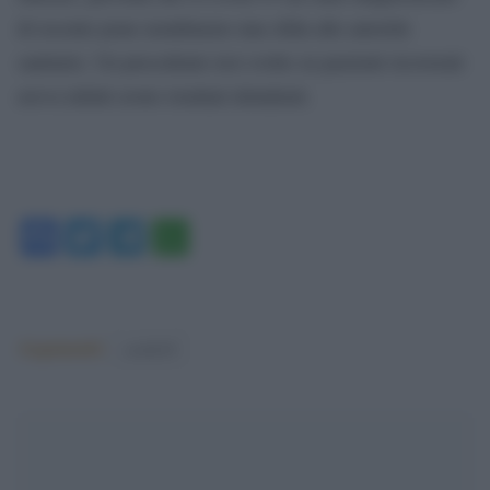
di recente pone nondimeno una sfida alle autorità
sanitarie. Un precedente test svolto su pazienti ricoverati
aveva infatti avuto risultati deludenti.
Facebook
Twitter
Telegram
WhatsApp
Argomenti:
covid-19