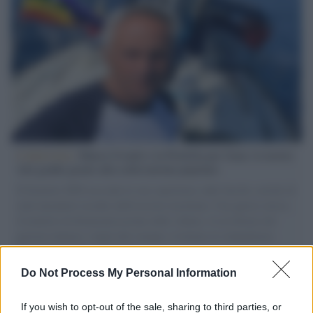
L'intervista /
Marco Croatti e la Flottilla per Gaza: le nostre
vele gonfie grazie alla sollevazione popolare
Il Senatore M5S racconta la sua esperienza sulle barche cariche di
aiuti umanitari assalite dall'esercito israeliano. Una guerra atroce,
il tentativo di disumanizzazione delle vittime, il servilismo del
governo italiano e degli altri europei, il ritorno al colonialismo.
L'importanza dei movimenti.
Do Not Process My Personal Information
Cinema /
James Gray, dopo “I padroni della notte” torna alla
mafia russa con “Paper Tiger”
If you wish to opt-out of the sale, sharing to third parties, or