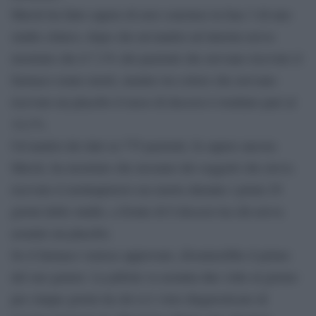
Merck ha fatto sapere di aver concluso la fase 3 di uno
studio clinico, dopo che un’analisi ad interim aveva
mostrato che il 7,3% dei pazienti che avevano ricevuto il
farmaco erano morti, mentre tra coloro che avevano
ricevuto un placebo il tasso di decessi è risultato pari al
14,1%.
Un’analisi dei dati su 775 pazienti, fa sapere ancora
Merck, ha mostrato che nessuno dei soggetti che aveva
ricevuto il molnupiravir era morto durante i primi 29
giorni dello studio, a fronte di 8 decessi tra chi aveva
assunto un placebo.
Se il farmaco venisse approvato, diventerebbe il primo
del suo genere. La pillola va assunta due volte al giorno
per cinque giorni da chi si è visto diagnosticare di