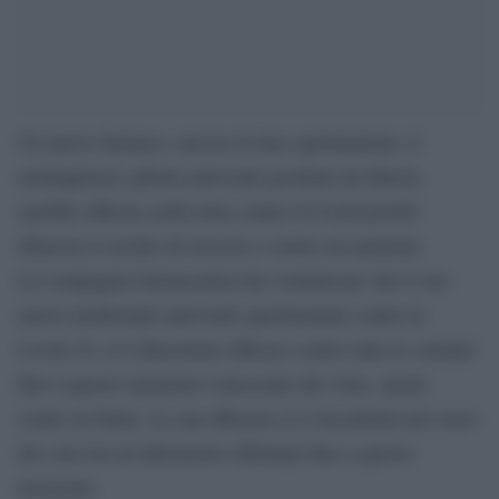
Un nuovo farmaco, ancora in fase sperimentale, il
molnupiravir, pillola antivirale prodotta da Merck,
sarebbe efficace nella lotta contro il Covid poiché
dimezza il rischio di ricovero e morte nei pazienti .
La compagnia farmaceutica ha comunicato che il suo
nuovo medicinale antivirale sperimentale contro la
Covid-19, si è dimostrato efficace contro tutte le varianti
fino a questo momento conosciute del virus, anche
contro la Delta. La sua efficacia si è riscontrata nel corso
dei vari test di laboratorio effettuati fino a questo
momento.