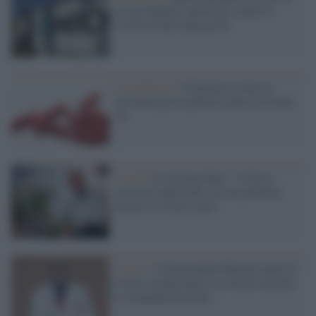
al suo farmaco antivirale contro il
Covid ai Paesi più poveri
Coronavirus /
L'Ema ha avviato le
revisioni per la pillola contro il Covid-
19
Covid /
Il virologo Rasi: "A breve
arriverà l'antivirale con cui potremo
curare il Covid a casa"
Virus /
A Siena pillole Merck contro il
Covid: al policlinico Le Scotte iniziata
la somministrazione