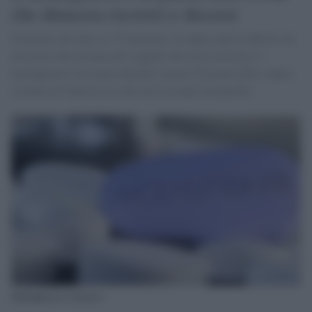
che dimezza ricoveri e decessi
Un'analisi dei dati su 775 pazienti, fa sapere ancora Merck, ha
mostrato che nessuno dei soggetti che aveva ricevuto il
molnupiravir era morto durante i primi 29 giorni dello studio,
a fronte di 8 decessi tra chi aveva assunto un placebo
Molnupiravir, farmaco