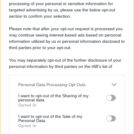
processing of your personal or sensitive information for
targeted advertising by us, please use the below opt-out
section to confirm your selection.
L'evento /
Papa Leone XIV all'Unesco: storica visita a Parigi
il 25 settembre
Please note that after your opt-out request is processed you
may continue seeing interest-based ads based on personal
information utilized by us or personal information disclosed to
third parties prior to your opt-out.
L'inchiesta /
Attentato a Ranucci, arrestato Valter Lavitola:
You may separately opt-out of the further disclosure of your
per la procura è il mandante
personal information by third parties on the IAB’s list of
downstream participants.
Personal Data Processing Opt Outs
This information may also be disclosed by us to third parties
Il ritrovamento /
La moneta che vide l'invasione Cartagine in
on the IAB’s List of Downstream Participants that may further
I want to opt-out of the Sharing of my
Sicilia
disclose it to other third parties.
personal data.
Opted In
Please note that this website/app uses one or more Google
services and may gather and store information including but
I want to opt-out of the Sale of my
Personal Data.
not limited to your visit or usage behaviour. You may click to
Opted In
grant or deny consent to Google and its third-party tags to
use your data for below specified purposes in below Google