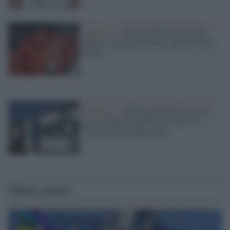
Pandemia /
Ecco la pillola antivirale
Merck: il primo farmaco anti Covid in
Italia
Pandemia /
Merck garantirà l’accesso
al suo farmaco antivirale contro il
Covid ai Paesi più poveri
Ultime notizie