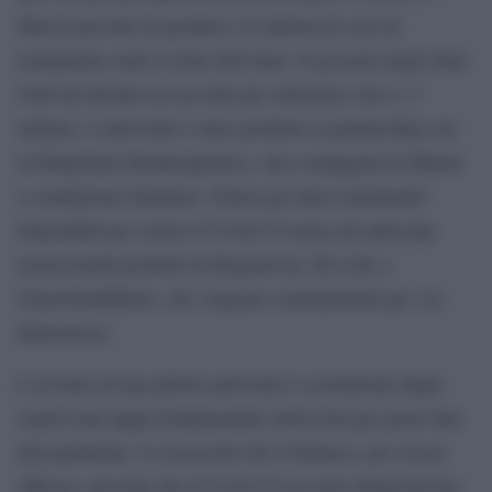
Merck prevede di produrre 10 milioni di cicli di
trattamento entro la fine dell’anno. Il governo degli Stati
Uniti ha firmato un accordo per ottenerne circa 1,7
milioni. L’antivirale è stato prodotto in partnership con
la Ridgeback Biotherapeutics, una compagnia di Miami
a conduzione familiare. Finora gli unici trattamenti
disponibili per curare il Covid-19 erano gli anticorpi
monoclonali prodotti da Regeneron, Eli Lilly e
GlaxoSmithKline, che vengono somministrati per via
intravenosa.
L’avvento di una pillola antivirale è considerato dagli
esperti una tappa fondamentale nella lotta per porre fine
alla pandemia. La necessità che il farmaco, per essere
efficace, preveda che il Covid-19 sia stato diagnosticato