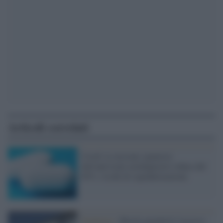
Articoli correlati
Covid: la versione 'generica'
dell'antivirale molnupiravir riduce del
65% i rischi di ospedalizzazione
Pandemia /
Merck garantirà l’accesso