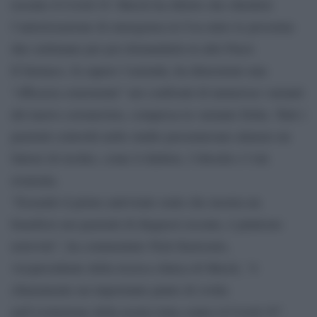
recente il Covid-19. Merck ha riferito che chiederà
l’autorizzazione di emergenza in Usa entro le prossime
due settimane per poi domandarla in altri Paesi.
Il farmaco, fa sapere l’azienda, ha dimostrato una
“efficacia consistente” nei confronti di numerose varianti
del nuovo coronavirus, compresa la variante Delta. Tutti i
pazienti coinvolti nello studio presentavano almeno un
fattore di rischio, come il diabete, l’obesità o l’età
avanzata.
“Essendo il primo antivirale orale che mostra un
beneficio nei pazienti di diagnosi recente, è piuttosto
notevole”, ha commentato Nick Kartsonis,
vicepresidente della ricerca clinica di Merck, “è
chiaramente un importante punto di svolta
nell’evoluzione della nostra lotta contro il Covid-19”.