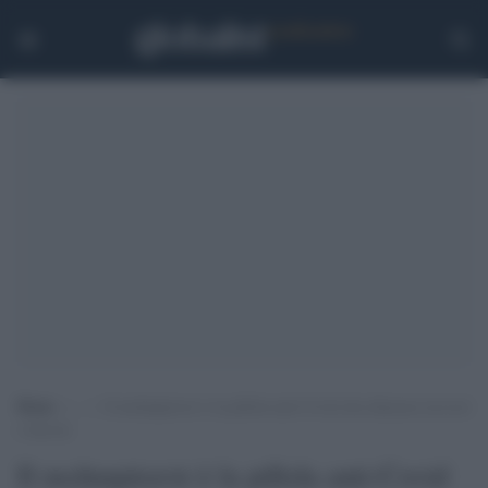
Home
>
.
>
Il molnupiravir è la pillola anti-Covid che dimezza ricoveri
e decessi
Il molnupiravir è la pillola anti-Covid