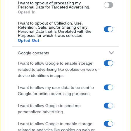
I want to opt-out of processing my
consent section.
Personal Data for Targeted Advertising.
Opted In
I want to opt-out of Collection, Use,
Retention, Sale, and/or Sharing of my
Personal Data that Is Unrelated with the
Purposes for which it was collected.
Opted Out
Syndication
Culture
Google consents
Salute
Globalist
I want to allow Google to enable storage
related to advertising like cookies on web or
Megachip
Globalscience
device identifiers in apps.
GiULia
Globalsport
I want to allow my user data to be sent to
Google for online advertising purposes.
Prima Pagina
I want to allow Google to send me
personalized advertising.
Giornale dello
Chi siamo
I want to allow Google to enable storage
Spettacolo
related to analytics like cookies on web or