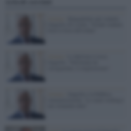
Articoli correlati
Governo /
Manganellate agli studenti,
Zangrillo (Fi) esulta: "Pseudo studenti,
brave le forze dell'ordine"
Governo /
Lo Spid non si tocca,
Zangrillo: "Patrimonio da
salvaguardare, lo miglioreremo"
Governo /
Zangrillo e la Pubblica
Amministrazione: "Lo smart working è
uno strumento utile"