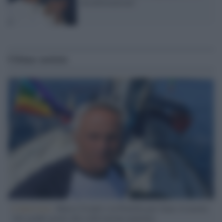
disinformazione"
Ultime notizie
L'intervista /
Marco Croatti e la Flottilla per Gaza: le nostre
vele gonfie grazie alla sollevazione popolare