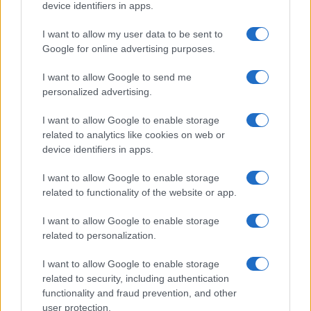
Megachip
Globalscience
device identifiers in apps.
GiULia
Globalsport
I want to allow my user data to be sent to
Google for online advertising purposes.
Prima Pagina
I want to allow Google to send me
personalized advertising.
Giornale dello
Chi siamo
I want to allow Google to enable storage
Spettacolo
related to analytics like cookies on web or
Contributors
device identifiers in apps.
Wondernet
Facebook
I want to allow Google to enable storage
Giuliana Sgrena
related to functionality of the website or app.
Twitter
I want to allow Google to enable storage
Google News
related to personalization.
Mastodon
I want to allow Google to enable storage
related to security, including authentication
Cookie Policy
functionality and fraud prevention, and other
user protection.