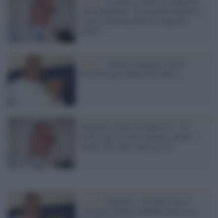
Covid /
La curiosa teoria di Zangrillo
sulla pandemia: "Se la gente ha paura e
il paese diventa povero è colpa dei
media..."
Calcio /
Alberto Zangrillo sarà il
prossimo presidente del Genoa
Zangrillo (come un anno fa?): "Un
accesso per Covid al giorno, ma per i
media 'The show must go on'"
Covid /
Zangrillo: "In molti non si
vaccinano perché chiunque parla e fa