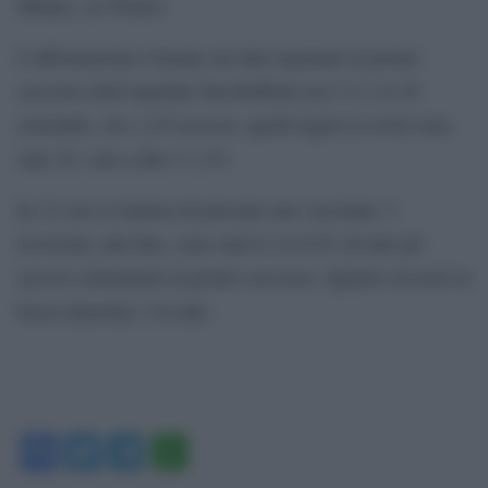
Milano, su Twitter.
L’affermazione è basata sui dati registrati al pronto
soccorso dell’ospedale San Raffaele tra l’11 e il 18
settembre. Su 1.215 accessi, quelli legati al covid sono
stati 16, vale a dire l’1,3%.
In 12 casi si trattava di persone non vaccinate. I
ricoverati, alla fine, sono stati 6: lo 0,5% di tutti gli
accessi settimanali al pronto soccorso. Quattro ricoveri in
bassa intensità, 2 in alta.
Facebook
Twitter
Telegram
WhatsApp