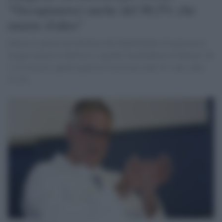
"Occupiamoci anche del 99,5% che
muore d'altro"
Queste le parole del direttore del Dipartimento di anestesia e
terapia intensiva dell'Irccs ospedale San Raffaele di Milano. Su
1.215 accessi, quelli legati al Covid sono stati 16, vale a dire
l'1,3%.