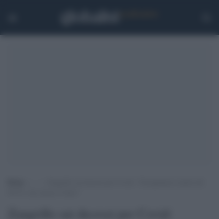
Home
>
.
>
Zangrillo sui decessi per Covid: “Occupiamoci anche del
99,5% che muore d’altro”
Zangrillo sui decessi per Covid: