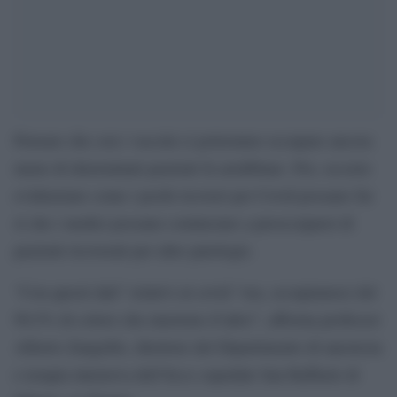
Pensare che con i vaccini ci potremmo occupare ancora
meno di determinati pazienti fa arrabbiare. Poi, occorre
evidenziare come i pochi ricoveri per Covid possano far
sì che i medici possano cominciare a preoccuparsi di
pazienti ricoverati per altre patologie.
“Con questi dati” relativi al covid “ora, occupiamoci del
99,5% di coloro che muoiono d’altro”, afferma professor
Alberto Zangrillo, direttore del Dipartimento di anestesia
e terapia intensiva dell’Irccs ospedale San Raffaele di