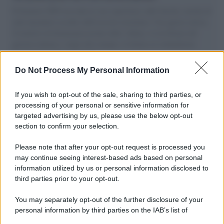
Il Senatore M5S racconta la sua esperienza sulle barche cariche di
aiuti umanitari assalite dall'esercito israeliano. Una guerra atroce,
il tentativo di disumanizzazione delle vittime, il servilismo del
governo italiano e degli altri europei, il ritorno al colonialismo.
L'importanza dei movimenti.
Do Not Process My Personal Information
Il caso /
Trump ha quasi esaurito l'arsenale Usa, ma il
tycoon smentisce
If you wish to opt-out of the sale, sharing to third parties, or
processing of your personal or sensitive information for
targeted advertising by us, please use the below opt-out
section to confirm your selection.
Chiesa /
Papa Leone XIV denuncia le violenze in Ucraina e
Russia e chiede il rispetto del diritto umanitario e della
Please note that after your opt-out request is processed you
diplomazia
may continue seeing interest-based ads based on personal
information utilized by us or personal information disclosed to
third parties prior to your opt-out.
Il centenario /
A L'Aquila arriva la mostra "Tito, 100 anni
You may separately opt-out of the further disclosure of your
attraverso la forma"
personal information by third parties on the IAB’s list of
downstream participants.