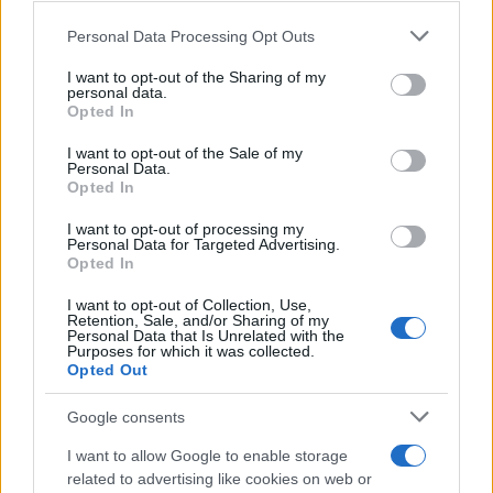
Personal Data Processing Opt Outs
This information may also be disclosed by us to third parties
Il medagliere /
Europei di nuoto: Pellecani guida una super
on the IAB’s List of Downstream Participants that may further
I want to opt-out of the Sharing of my
Italia
disclose it to other third parties.
personal data.
Opted In
Please note that this website/app uses one or more Google
services and may gather and store information including but
I want to opt-out of the Sale of my
Personal Data.
not limited to your visit or usage behaviour. You may click to
Opted In
grant or deny consent to Google and its third-party tags to
use your data for below specified purposes in below Google
I want to opt-out of processing my
consent section.
Personal Data for Targeted Advertising.
Opted In
I want to opt-out of Collection, Use,
Retention, Sale, and/or Sharing of my
Personal Data that Is Unrelated with the
Purposes for which it was collected.
Opted Out
Syndication
Culture
Google consents
Salute
Globalist
I want to allow Google to enable storage
related to advertising like cookies on web or