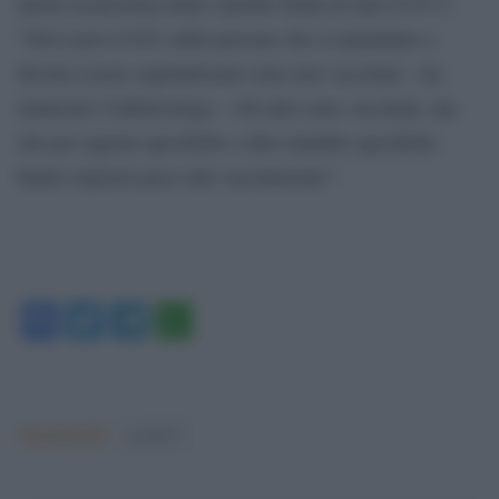
anche in presenza della variante Delta di Sars-CoV-2:
“Nel Lazio il 92% delle persone che si ammalano e
devono essere ospedalizzate sono non vaccinati – ha
rimarcato l’infettivologo – Gli altri sono vaccinati, ma
che per ragioni specifiche e altre malattie specifiche
hanno risposto poco alla vaccinazione”.
Facebook
Twitter
Telegram
WhatsApp
Argomenti:
covid-19