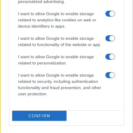
personalized advertising.
Giornale dello
Chi siamo
I want to allow Google to enable storage
Spettacolo
related to analytics like cookies on web or
Contributors
device identifiers in apps.
Wondernet
Facebook
I want to allow Google to enable storage
Giuliana Sgrena
related to functionality of the website or app.
Twitter
I want to allow Google to enable storage
Google News
related to personalization.
Mastodon
I want to allow Google to enable storage
related to security, including authentication
Cookie Policy
functionality and fraud prevention, and other
user protection.
Preferenze Privacy
CONFIRM
©2021 Globalist.it • All right reserved.