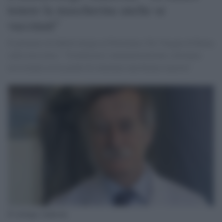
tenere la mascherina anche se
vaccinati"
Il primario di Infettivologia al Policlinico Tor Vergata di Roma
sulla terza dose: "Un'ulteriore somministrazione a distanza
ravvicinata sia in grado di stimolare una buona risposta"
Il virologo Andreoni