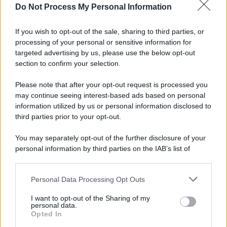
Do Not Process My Personal Information
Cisgiordania /
L’esercito israeliano si ritira dal campo
profughi di Qalandiya dopo tre giorni di violenze contro i
If you wish to opt-out of the sale, sharing to third parties, or
palestinesi
processing of your personal or sensitive information for
targeted advertising by us, please use the below opt-out
section to confirm your selection.
Giornalismo /
Addio a Stefano Marcelli, colonna della Rai
di Firenze e dirigente dell'Usigrai
Please note that after your opt-out request is processed you
may continue seeing interest-based ads based on personal
information utilized by us or personal information disclosed to
third parties prior to your opt-out.
Lo scenario /
Ceuta, l’ombra del Marocco sull’assalto
You may separately opt-out of the further disclosure of your
mentre Trump rafforza i rapporti con Rabat e trama contro la
personal information by third parties on the IAB’s list of
Spagna
downstream participants.
Personal Data Processing Opt Outs
This information may also be disclosed by us to third parties
La data /
L'8 agosto, quando la memoria dovrebbe insegnarci
on the IAB’s List of Downstream Participants that may further
I want to opt-out of the Sharing of my
qualcosa
disclose it to other third parties.
personal data.
Opted In
Please note that this website/app uses one or more Google