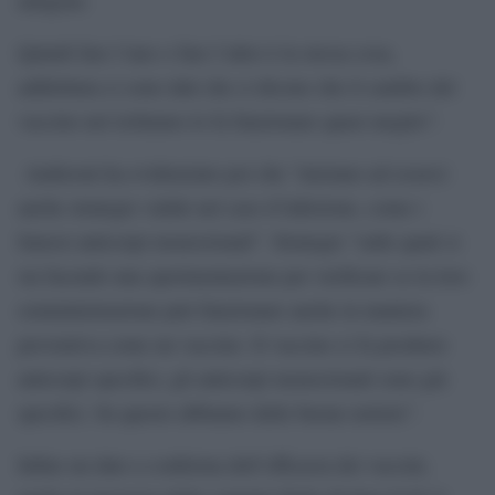
Quindi fare l’uno o fare l’altro è la stessa cosa,
addirittura ci sono dati che ci dicono che il cambio del
vaccino nel richiamo lo fa funzionare quasi meglio”.
Andreoni ha evidenziato poi che “iniziano ad esserci
anche strategie valide nel caso d’infezione, come i
famosi anticorpi monoclonali”. Strategie “sulle quali si
sta facendo una sperimentazione per verificare se la loro
somministrazione può funzionare anche in maniera
preventiva come un vaccino. Il vaccino ci fa produrre
anticorpi specifici, gli anticorpi monoclonali sono già
specifici. Su questo abbiamo delle buone notizie”.
Infine un dato a conferma dell’efficacia dei vaccini,