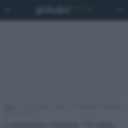
Home
>
.
>
L’infettivologo Andreoni: “Al chiuso tenere la mascherina
anche se vaccinati”
L'infettivologo Andreoni: "Al chiuso