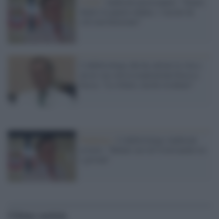
Covid /
Andreoni preoccupato: "Siamo
dentro la quarta ondata, i vaccini da
soli non basterano"
L'infettivologo che ha salvato la vita a
un no vax con la respirazione bocca a
bocca: "Lo rifarei, ma ho rischiato"
Pandemia /
L'infettivologo Andreoni
avverte: "Malati seri di Covid anche tra
i giovani"
Ultime notizie