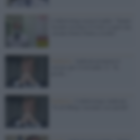
L'infettivologo accusa Londra: "Stanno
facendo circolare il Covid, se parte una
variante brutta l'Italia a rischio"
Pandemia /
Andreoni promuove il
vaccino anti-Covid under 12: "Sì,
perché..."
Pandemia /
L'infettivologo Andreoni:
"Sì all'obbligo vaccinale, ecco perché"