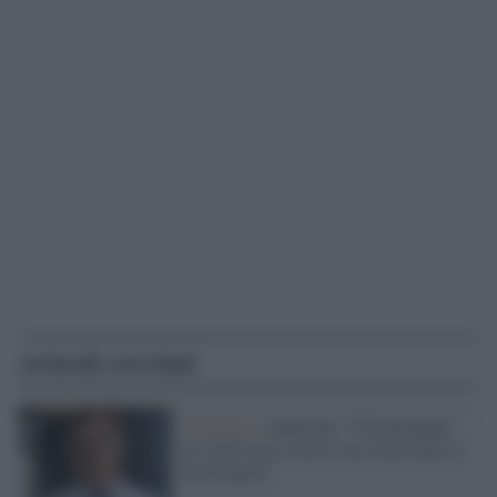
Articoli correlati
Pandemia /
Andreoni: "Chi distingue
tra 'morti per covid o con covid' non sa
di che parla"