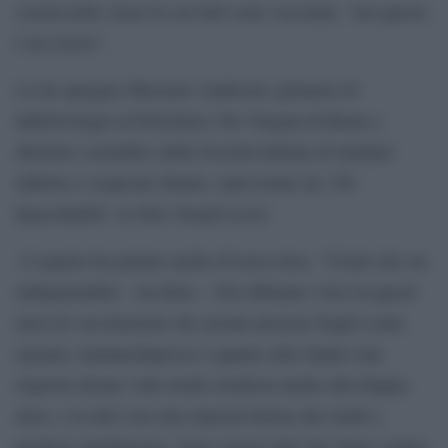
scuola nelle classi in cui tutti sono vaccinati, “ma questo
è un errore”.
Lo ha spiegato Massimo Andreoni, primario di
Infettivologia al Policlinico Tor Vergata di Roma e
direttore scientifico della Società italiana di malattie
infettive e tropicali (Simit), intervistato da ‘Gli
Inascoltabili’ su New Sound Level.
L’esperto ha parlato anche di terza dose. “Credo che sia
indispensabile – ha detto – Noi abbiamo visto in questi
mesi di vaccinazione che alcune persone fragili come
anziani, immunodepressi e quanto altro hanno una
risposta alcune volte molto modesta anche alla doppia
dose, e in altri casi una risposta buona che tende a
perdersi rapidamente. Sono emersi dati che fanno vedere