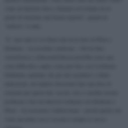
come un’ulteriore dose a distanza ravvicinata sia in
grado di stimolare una buona risposta”, quindi un
‘rinforzo’ va dato.
“E’ stato dato il via libera alla terza dose di Pfizer e
Moderna – ha ricordato Andreoni – Chi ha fatto
AstraZeneca e Johnson&Johnson potrebbe avere una
certa difficoltà a capire come può fare con il richiamo.
Dobbiamo aspettare che gli enti regolatori ci diano
indicazioni, ma laddove dovessimo fare una dose di
richiamo per questi due vaccini, non ci sarebbe nessun
problema a fare un ulteriore richiamo con Moderna o
Pfizer – ha assicurato l’infettivologo – perché quello che
viene inoculato con il vaccino è sempre lo stesso
antigene.