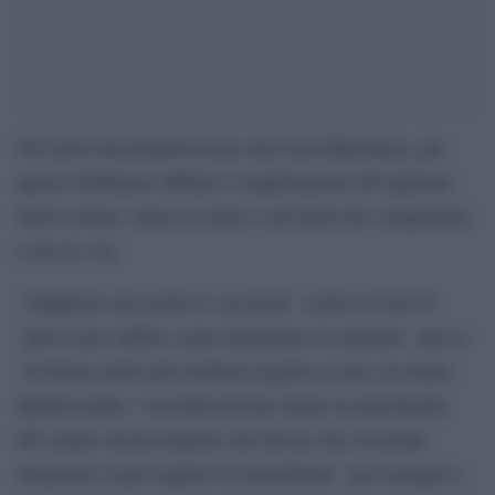
Gli inviti alla prudenza non sono mai abbastanza, per
questo dobbiamo affidarci completamente all’opinione
della scienza, senza ascoltare i proclami dei complottisti
e dei no vax.
“Sappiamo che anche il vaccinato” contro Covid-19
“può essere infetto e può trasmettere la malattia”, pur se
“in forma molto più modesta rispetto al non vaccinato.
Quindi anche i vaccinati devono tenere la mascherina.
Ho sentito alcuni ministri che dicono che in alcune
situazioni si può togliere la mascherina”, per esempio a