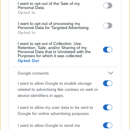
services and may gather and store information including but
I want to opt-out of the Sale of my
Personal Data.
not limited to your visit or usage behaviour. You may click to
Opted In
grant or deny consent to Google and its third-party tags to
use your data for below specified purposes in below Google
I want to opt-out of processing my
consent section.
Personal Data for Targeted Advertising.
Opted In
I want to opt-out of Collection, Use,
Retention, Sale, and/or Sharing of my
Personal Data that Is Unrelated with the
Purposes for which it was collected.
Opted Out
Syndication
Culture
Google consents
Salute
Globalist
I want to allow Google to enable storage
related to advertising like cookies on web or
Megachip
Globalscience
device identifiers in apps.
GiULia
Globalsport
I want to allow my user data to be sent to
Google for online advertising purposes.
Prima Pagina
I want to allow Google to send me