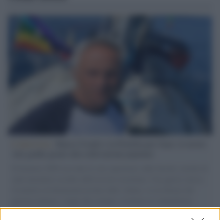
L'intervista /
Marco Croatti e la Flottilla per Gaza: le nostre
vele gonfie grazie alla sollevazione popolare
Il Senatore M5S racconta la sua esperienza sulle barche cariche di
aiuti umanitari assalite dall'esercito israeliano. Una guerra atroce,
il tentativo di disumanizzazione delle vittime, il servilismo del
governo italiano e degli altri europei, il ritorno al colonialismo.
L'importanza dei movimenti.