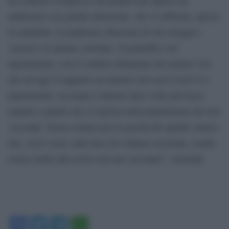
analizzare con grande attenzione, che si sofferma, spesso
in malafede, la maldestra obiezione di chi osteggia i
vaccini e le misure correlate. Si potrebbe così
argomentare, con il conforto dirimente dei numeri veri,
che ad oggi il rapporto tra numero dei casi Covid-19 e
popolazione vaccinata è almeno dieci volte più basso
rispetto a quello che si registra nella popolazione dei non
vaccinati. Senza contare poi la gravità del quadro clinico
che, com’è noto sulla base di evidenze accertate, risulta
essere molto più severo nei non vaccinati”, conclude.
Facebook
Twitter
Telegram
WhatsApp