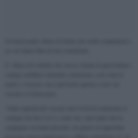
Un’interessante chiave di lettura che molti complottasti e
no-vax fanno finta di non considerare.
E’ chiaro ed evidente che con la visione di quest’ultimi i
contagi sarebbero aumentti a dismisura, così come le
morti e i ricoveri, ma è più facile sparare a zero sui
vaccini e il Green pass.
“Sulla capacità del vaccino anti-Covid di contrastare il
contagio da Sars Cov-2, credo che, man mano che la
campagna vaccinale procede, sia giusto ed opportuno
precisare alcuni aspetti poco o affatto considerati. E’ un