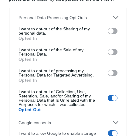
downstream participants.
Personal Data Processing Opt Outs
This information may also be disclosed by us to third parties
Il medagliere /
Europei di nuoto: Pellecani guida una super
on the IAB’s List of Downstream Participants that may further
I want to opt-out of the Sharing of my
Italia
disclose it to other third parties.
personal data.
Opted In
Please note that this website/app uses one or more Google
services and may gather and store information including but
I want to opt-out of the Sale of my
Personal Data.
not limited to your visit or usage behaviour. You may click to
Opted In
grant or deny consent to Google and its third-party tags to
use your data for below specified purposes in below Google
I want to opt-out of processing my
consent section.
Personal Data for Targeted Advertising.
Opted In
I want to opt-out of Collection, Use,
Retention, Sale, and/or Sharing of my
Personal Data that Is Unrelated with the
Purposes for which it was collected.
Opted Out
Syndication
Culture
Google consents
Salute
Globalist
I want to allow Google to enable storage