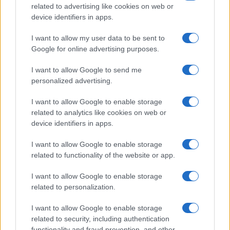
related to advertising like cookies on web or
Megachip
Globalscience
device identifiers in apps.
GiULia
Globalsport
I want to allow my user data to be sent to
Google for online advertising purposes.
Prima Pagina
I want to allow Google to send me
personalized advertising.
Giornale dello
Chi siamo
I want to allow Google to enable storage
Spettacolo
related to analytics like cookies on web or
Contributors
device identifiers in apps.
Wondernet
Facebook
I want to allow Google to enable storage
Giuliana Sgrena
related to functionality of the website or app.
Twitter
I want to allow Google to enable storage
Google News
related to personalization.
Mastodon
I want to allow Google to enable storage
related to security, including authentication
Cookie Policy
functionality and fraud prevention, and other