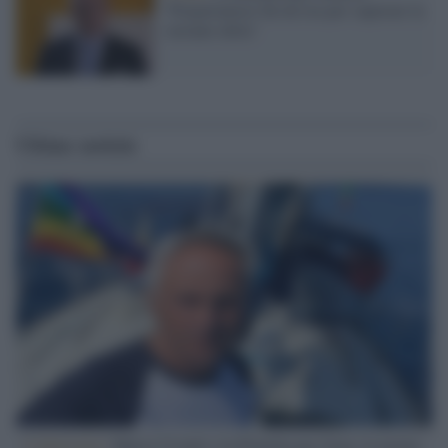
"Prepariamoci fin da ora per superare la
variante delta"
Ultime notizie
L'intervista /
Marco Croatti e la Flottilla per Gaza: le nostre