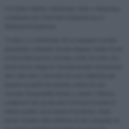
Così Mauro Minelli, immunologo clinico e allergologo,
coordinatore per il Sud Italia Fondazione per la
Medicina Personalizzata.
“E allora, se consideriamo che la campagna vaccinale
giustamente continuerà, facendo allargare sempre di più
la fascia delle persone vaccinate, al fine di evitare che i
pochi casi di contagi tra vaccinati possano erroneamente
dare l’idea falsa e fuorviante di essere addirittura più
numerosi di quelli che potranno contarsi tra non
vaccinati, bisognerebbe iniziare a valutare l’efficacia
complessiva del vaccino anti-Covid non in termini di
numeri assoluti, ma in termini di incidenza. Anche
perché è proprio sulla esibizione di cifre estrapolate da
un contesto complesso ma proprio per questo da