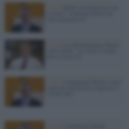
Covid /
Minelli sul lockdown per non
vaccinati: "strada percorribile, una
tutela anche per loro"
Covid /
L'ira dell'immunologo Minelli
contro Salvini: "Su vaccini e varianti
dice cose non vere"
Covid /
L'immunologo Minelli: le dieci
regole da rispettare per scongiurare la
variante delta
Covid /
L'immunologo Minelli: