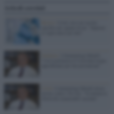
Articoli correlati
Ricerca /
Covid, verso un vaccino
specifico per ognuno di noi: "Superare
la 'taglia unica' per tutti"
Pandemia /
L'Immunologo Minelli:
"Con la primavera il Covid darà tregua,
approfittiamo per fare prevenzione"
Covid /
L'immunologo Minelli invoca
misure contro i No-Vax: "Va tutelata la
libertà dei responsabili vaccinati"