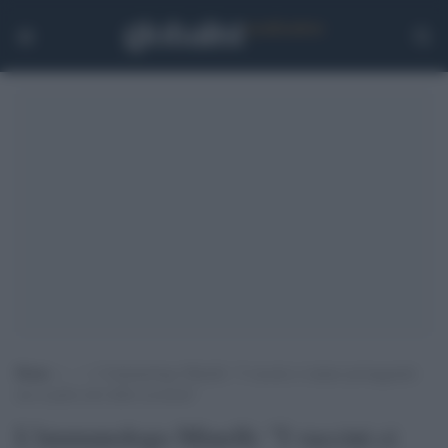
Home
>
.
>
L’ìmmunologo Minelli: “I vaccini ci stanno proteggendo
ma si parla solo delle eccezioni”
L'ìmmunologo Minelli: "I vaccini ci