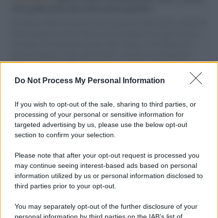
vele gonfie grazie alla sollevazione popolare
Il Senatore M5S racconta la sua esperienza sulle barche cariche di
aiuti umanitari assalite dall'esercito israeliano. Una guerra atroce,
il tentativo di disumanizzazione delle vittime, il servilismo del
governo italiano e degli altri europei, il ritorno al colonialismo.
L'importanza dei movimenti.
Do Not Process My Personal Information
Tel Aviv /
La “vittoria totale” di Israele significa una guerra
senza fine
If you wish to opt-out of the sale, sharing to third parties, or
processing of your personal or sensitive information for
targeted advertising by us, please use the below opt-out
section to confirm your selection.
Vangelo /
La vita si intreccia con le paure come il giorno
succede alla notte
Please note that after your opt-out request is processed you
may continue seeing interest-based ads based on personal
information utilized by us or personal information disclosed to
third parties prior to your opt-out.
La scoperta /
Oplontis, le vittime dell’eruzione del Vesuvio
You may separately opt-out of the further disclosure of your
furono più numerose del previsto
personal information by third parties on the IAB’s list of