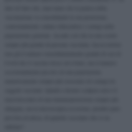
dato di fatto che, man mano che la pratica della
vaccinazione va consolidando la sua protezione,
contestualmente vadano riducendosi i contagi nella
popolazione generale. Accade così che in una coorte
sempre più grande di persone vaccinate, faccia notizia
non già il numero straordinariamente grande di casi di
Covid che il vaccino riesce ad evitare, ma il numero
eccezionalmente piccolo (in una popolazione
numericamente sempre più crescente) di contagi tra
soggetti vaccinati. Quindi a destare scalpore non è il
macroriscontro di una immunoprotezione sempre più
allargata, ma la microscopica eccezione, peraltro pure
prevista ed attesa, di qualche vaccinato che si sia
infettato”.