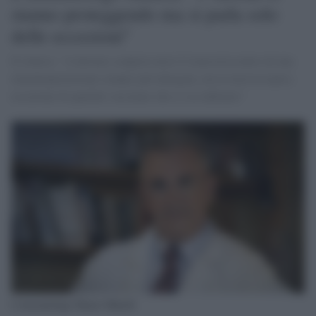
stanno proteggendo ma si parla solo
delle eccezioni"
Il clinico: "A destare scalpore non è il macroriscontro di una
immunoprotezione sempre più allargata, ma la microscopica
eccezione di qualche vaccinato che si sia infettato"
L'immunologo Mauro Minelli