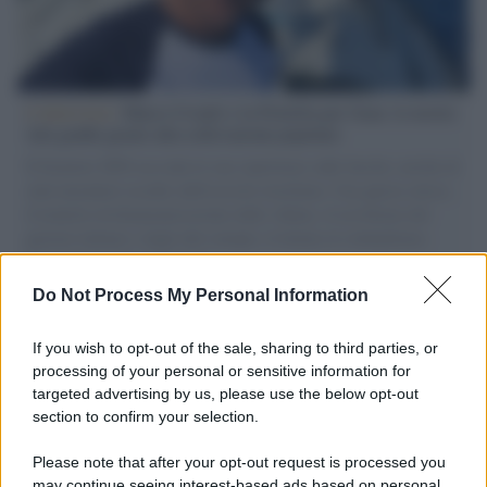
L'intervista /
Marco Croatti e la Flottilla per Gaza: le nostre
vele gonfie grazie alla sollevazione popolare
Il Senatore M5S racconta la sua esperienza sulle barche cariche di
aiuti umanitari assalite dall'esercito israeliano. Una guerra atroce,
il tentativo di disumanizzazione delle vittime, il servilismo del
governo italiano e degli altri europei, il ritorno al colonialismo.
L'importanza dei movimenti.
Do Not Process My Personal Information
L'attesa /
Un estate di calcio: tra Mondiali e Serie A
If you wish to opt-out of the sale, sharing to third parties, or
processing of your personal or sensitive information for
targeted advertising by us, please use the below opt-out
section to confirm your selection.
Musica /
Al maestro Francesco Guccini
Please note that after your opt-out request is processed you
may continue seeing interest-based ads based on personal