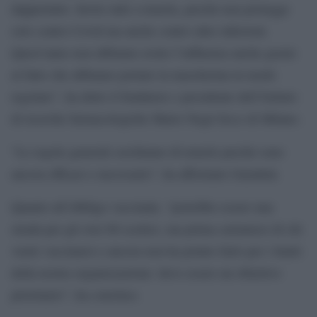
dappertutto. Invito tutti a tenerla, perché non protegge
solo contro Covid ma anche contro altre infezioni.
Quest’anno non abbiamo avuto l’influenza anche grazie
al fatto che abbiamo portato la mascherina in modo
regolare”, ha detto il fondatore e presidente dell’Istituto
di ricerche farmacologiche Mario Negri Irccs di Milano.
“Le regole generali cerchiamo di tenerle perché sono
ancora efficaci e necessarie”, ha affermato Garattini.
Quanto all’obbligo vaccinale, “potrebbe essere una
strada per gli over 60 scettici, ma prima curiamoci di chi
vuole vaccinarsi e ancora non ha potuto farlo per i limiti
della nostra organizzazione: deve essere un obiettivo
prioritario”, ha concluso.