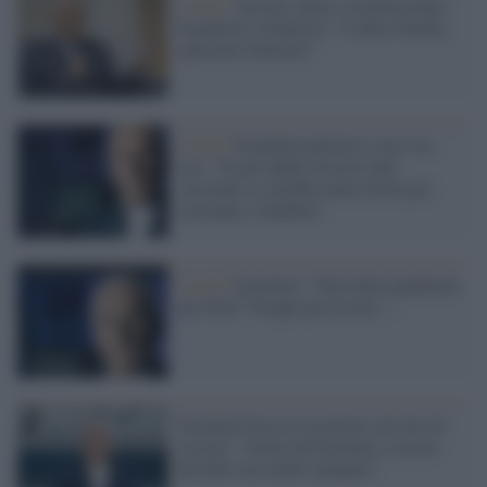
Covid /
Vaccino spray, il farmacologo
Garattini è ottimista: "L'idea è buona,
speriamo funzioni"
Covid /
Garattini polemico con i no-
vax: "Se gli adulti fossero tutti
vaccinati ci sarebbe meno fretta per
vaccinare i bambini"
Covid /
Garattini: "Fine della pandemia
nel 2022? Troppe previsioni..."
Garattini boccia il governo sul mix di
vaccini: "Gente disorientata, occorre
decidere ma anche spiegare"