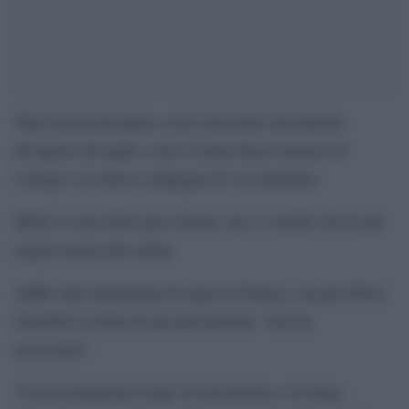
Tutto lascia presagire a uno stop delle mascherine
all’aperto da luglio, cisto l’ormai basso numero di
contagi e la veloce campagna di vaccinazione.
Molti si sono detti già a favore, ma c’è anche chi tra gli
esperti invita alla calma.
Addio alla mascherina da oggi in Francia, ma per Silvio
Garattini si tratta di una precauzione “ancora
necessaria”.
“Io personalmente tengo la mascherina e la tengo