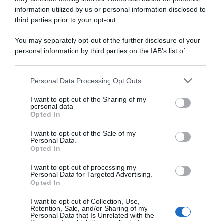
information utilized by us or personal information disclosed to
third parties prior to your opt-out.
Il ricordo /
Quando Guccini raccontava le "Cronache
You may separately opt-out of the further disclosure of your
epafaniche": l'intervista all'artista che si definiva un
personal information by third parties on the IAB’s list of
'narratore'
downstream participants.
Personal Data Processing Opt Outs
This information may also be disclosed by us to third parties
Lo studio /
Disinformazione russa e destra: anche la
on the IAB’s List of Downstream Participants that may further
I want to opt-out of the Sharing of my
macchina propagandistica di Putin dietro la crisi di Ceuta
disclose it to other third parties.
personal data.
Opted In
Please note that this website/app uses one or more Google
services and may gather and store information including but
I want to opt-out of the Sale of my
Personal Data.
not limited to your visit or usage behaviour. You may click to
Opted In
grant or deny consent to Google and its third-party tags to
use your data for below specified purposes in below Google
I want to opt-out of processing my
consent section.
Personal Data for Targeted Advertising.
Opted In
I want to opt-out of Collection, Use,
Retention, Sale, and/or Sharing of my
Personal Data that Is Unrelated with the