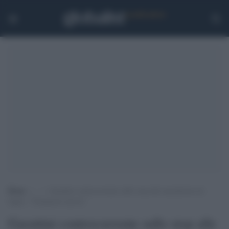
Home
>
.
>
Garattini controcorrente sullo stop alle mascherine da
luglio: “Teniamole ancora”
Garattini controcorrente sullo stop alle