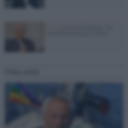
Covid /
La critica di Garattini: "Su
AstraZeneca mossa poco chiara"
Ultime notizie