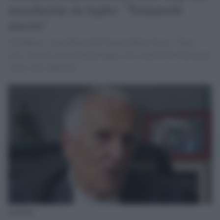
mascherine da luglio: "Teniamole
ancora"
Il fondatore e presidente dell’Istituto Mario Negri: "Invito
tutti a tenerla, perché non protegge solo contro Covid ma anche
contro altre infezioni"
Garattini