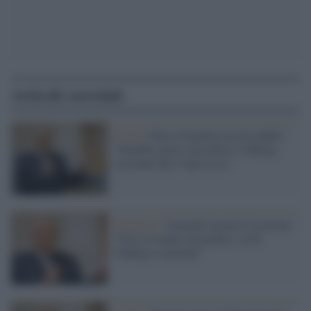
Articoli correlati
Covid /
Silvio Garattini non ha dubbi:
"Sarebbe giusto introdurre l'obbligo
vaccinale dai 5 anni in su"
Pandemia /
Garattini incalza il governo:
"Non c'è tempo da perdere, serve
l'obbligo vaccinale"