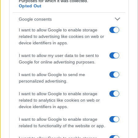
Purposes for which it was collected.
Opted Out
Syndication
Culture
Google consents
Salute
Globalist
I want to allow Google to enable storage
related to advertising like cookies on web or
Megachip
Globalscience
device identifiers in apps.
GiULia
Globalsport
I want to allow my user data to be sent to
Google for online advertising purposes.
Prima Pagina
I want to allow Google to send me
personalized advertising.
Giornale dello
Chi siamo
I want to allow Google to enable storage
Spettacolo
related to analytics like cookies on web or
Contributors
device identifiers in apps.
Wondernet
Facebook
I want to allow Google to enable storage
Giuliana Sgrena
related to functionality of the website or app.
Twitter