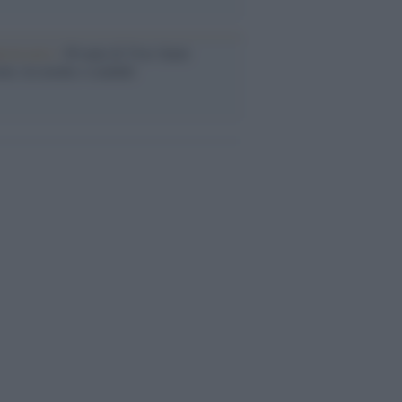
iversario /
90 anni di Yves Saint
nt, tra moda e scandali