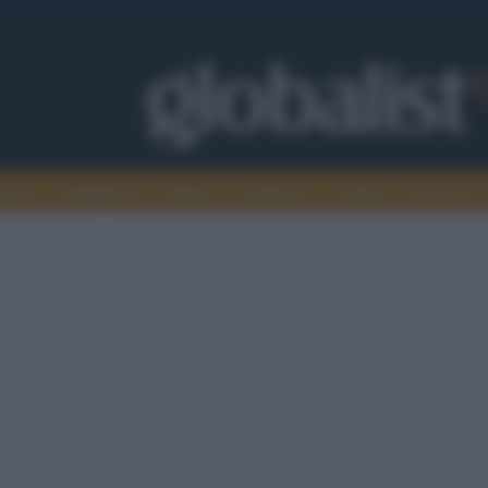
omia
Intelligence
Media
Ambiente
Cultura
Scienza