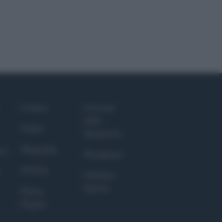
Culture
Giornale
dello
Salute
Spettacolo
Megachip
nce
Wondernet
GiULia
Giuliana
Sgrena
Prima
Pagina