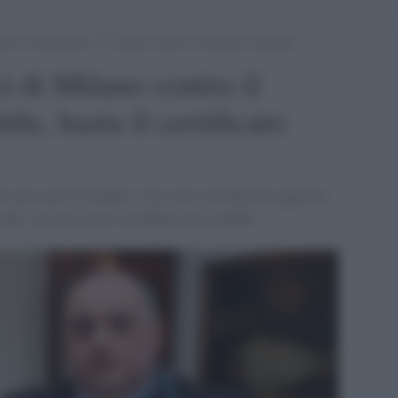
ro il Green pass: “E’ inutile, basta il certificato vaccinale”
i di Milano contro il
ile, basta il certificato
 spesa per il cittadino,, non solo è un ulteriore aggravio
ale, ma non risolve i problemi dei cittadini".