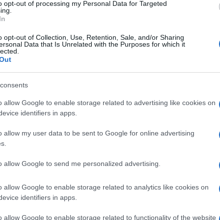
to opt-out of processing my Personal Data for Targeted
alcuna comunicazione ufficiale per questo
ing.
In
o opt-out of Collection, Use, Retention, Sale, and/or Sharing
ersonal Data that Is Unrelated with the Purposes for which it
, presidente dell’Ordine dei medici chirurghi e
lected.
Ulti
Out
a Fabbrica del Vapore dove si trovava, con altri
re i cittadini.
consents
o allow Google to enable storage related to advertising like cookies on
n solo è una spesa per il cittadino (non fa parte
evice identifiers in apps.
solo è un ulteriore aggravio burocratico per i
o allow my user data to be sent to Google for online advertising
egue – ma non risolve i problemi dei cittadini”.
s.
inutile perché il medico di famiglia dovrebbe
to allow Google to send me personalized advertising.
 vaccinazione quando il paziente possiede già
L'int
Gaza:
o allow Google to enable storage related to analytics like cookies on
 vaccinazione. Non serve un certificato
solle
evice identifiers in apps.
gativo nelle ultime 48, perché c’è già quello
Il Se
o allow Google to enable storage related to functionality of the website