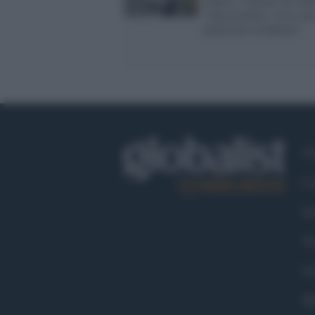
Napoli, l'Ordine dei Me
"Inaccettabile, serve un
punizione esemplare"
Ch
Co
Fa
Tw
Go
Ma