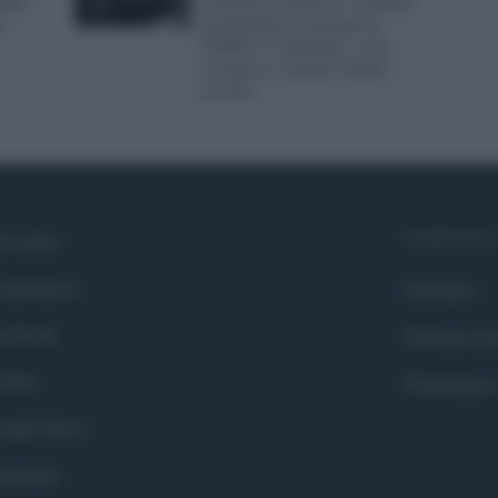
dici:
sicurezza vecchi pc o telefoni
a
rispettando la normativa
GDPR e l’ambiente, a chi
rivolgersi e quanto tempo
occorre
Syndication
i siamo
ntributors
Globalist
cebook
Globalscie
itter
Globalsport
ogle News
stodon