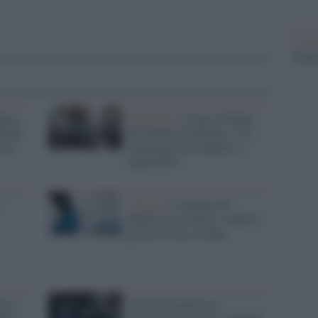
L'ann
Laure
ntro
Pandemia /
Covid, l'Ordine
talia
dei Medici di Milano: "La
osi"
situazione dei tamponi è
ingestibile"
Vaccini /
L'Ordine dei
Medici non arretra: sospesi i
primi no vax a Udine
to a
Come dismettere in