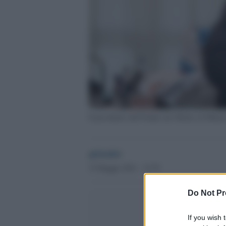
Il presidente dell'Ordine dei Medici di Milan
globalist
15 Maggio 2021 - 15.39
Do Not Pr
If you wish 