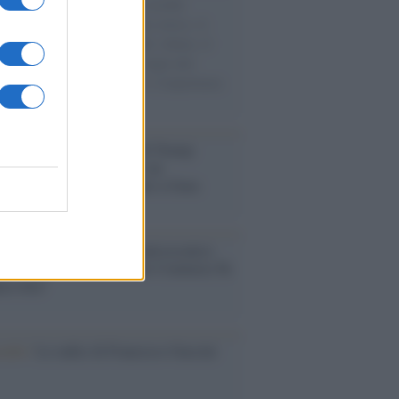
e cariche di aiuti umanitari assalite
sercito israeliano. Una guerra atroce, il
ivo di disumanizzazione delle vittime, il
ismo del governo italiano e degli altri
ei, il ritorno al colonialismo. L'importanza
ovimenti.
tina /
Il Board of Peace di Trump
na il primo contratto per un
mentale avamposto militare a Gaza
nto /
La Sila diventa un palcoscenico
rale: nasce “A Farla Amare Comincia Tu
ra Sila”
cordo /
Le radici di Francesco Guccini