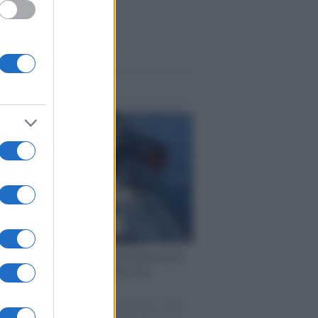
me notizie
ervista /
Marco Croatti e la Flottilla per
 le nostre vele gonfie grazie alla
vazione popolare
natore M5S racconta la sua esperienza sulle