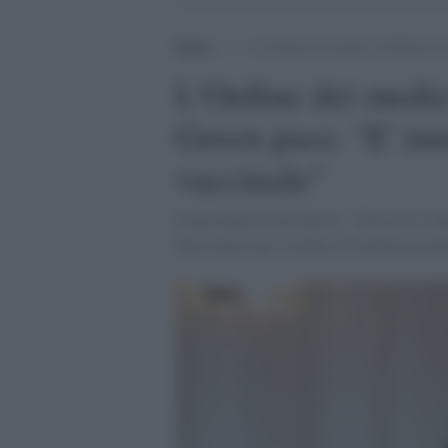
Home
>
.
>
L’Ordine dei medici di Milano cont
L'Ordine dei medic
Green pass: "E' inut
vaccinale"
Il presidente Carlo Rossi: "Non solo è una
burocratico per i medici di medicina gener