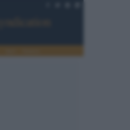
Sport
Tendenze