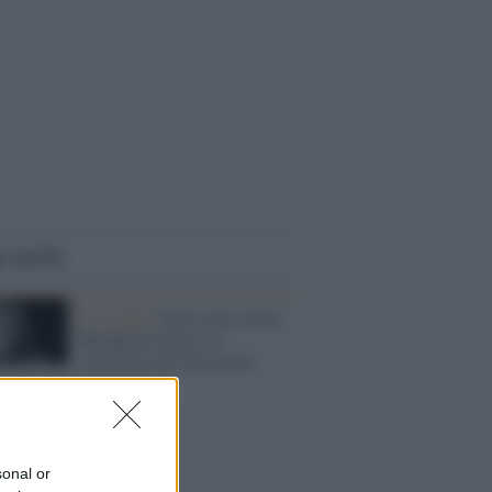
i anche
Il ricordo /
Dieci anni senza
Margherita Hack, la
testimone del Novecento
sonal or