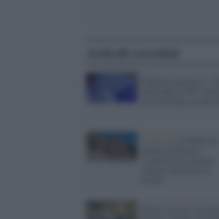
Articoli correlati
Figliuolo garantisce: "E
metà luglio il 60% dell'I
sarà vaccinata con due d
Covid-19 /
L'Ordine dei
medici di Palermo:
"Concorso di colpa per
l'attuale situazione in
Sicilia"
Pronto soccorso devasta