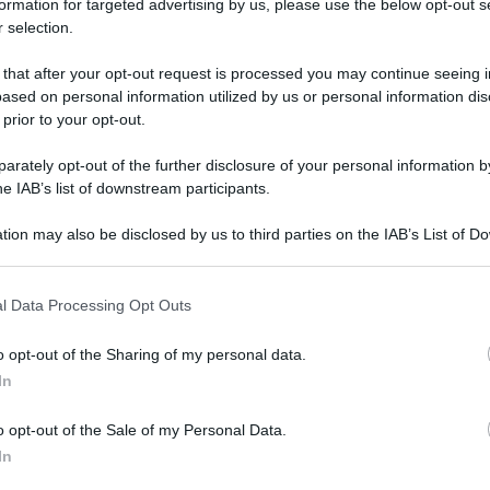
formation for targeted advertising by us, please use the below opt-out s
 selection.
 that after your opt-out request is processed you may continue seeing i
ased on personal information utilized by us or personal information dis
 prior to your opt-out.
rately opt-out of the further disclosure of your personal information by
he IAB’s list of downstream participants.
tion may also be disclosed by us to third parties on the IAB’s List of 
che a detta di molti poteva essere uno strumento
 that may further disclose it to other third parties.
viaggiare, ma che secondo l’Ordine dei Medici di
 that this website/app uses one or more Google services and may gath
l Data Processing Opt Outs
including but not limited to your visit or usage behaviour. You may click 
essere sostituito da un semplice certificato
 to Google and its third-party tags to use your data for below specifi
o opt-out of the Sharing of my personal data.
ogle consent section.
In
e dei medici è bombardato dalle telefonate dei
o opt-out of the Sale of my Personal Data.
osa rispondere ai loro pazienti, che si
In
o green pass. Voglio rassicurare tutti i nostri