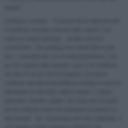
maggio”.
Certificato vaccinale – “Il decreto del 22 aprile prevede
il certificato vaccinale rilasciato dalle regioni e con
codice di valenza nazionale – ha detto ancora il
commissario -. Un certificato sia a chi ha fatto le due
dosi, o monodose nel caso di Johnson&Johnson, e sia
per chi è guarito dalla malattia; e poi c’è un certificato
che dura 48 ore per chi fa il tampone. Con questo
certificato sarà data la possibilità ai cittadini di muoversi
liberamente in tutta Italia. Quello europeo, il digital
green pass, arriverà a giugno. Ma stiamo già lavorando
per un certificato nostro che permetterà di muoversi in
tutta Europa”. Ma “sicuramente avere dati confortanti, il
calo dell’Rt, la bella stagione e continuare con