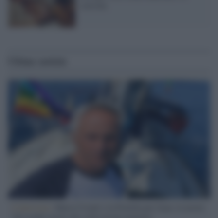
conviene
Ultime notizie
L'intervista /
Marco Croatti e la Flottilla per Gaza: le nostre
vele gonfie grazie alla sollevazione popolare