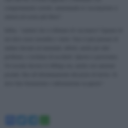
comportamenti corretti, aumentando le vaccinazioni ci
aiuterà ad essere più liberi”.
Infine, “sanitari che si rifiutano di vaccinarsi? Ognuno di
noi deve avere moralità e valori. Non si può pensare di
andare davanti ad ammalati, deboli, anche per altri
problemi, e rischiare di ucciderli. Questo è gravissimo.
Un recente decreto li obbliga ora, anche con sanzioni
pesanti, fino all’allontanamento dal posto di lavoro. Si
deve fare formazione e informazione su questo”.
Facebook
Twitter
Telegram
WhatsApp