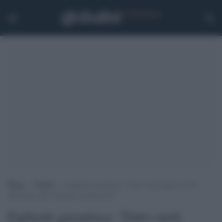
Home
>
Notizie
>
Figliuolo garantisce: “Entro metà luglio il 60%
dell’Italia sarà vaccinata con due dosi”
Figliuolo garantisce: "Entro metà