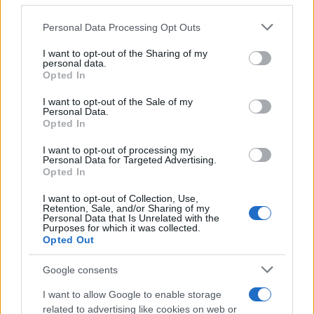
Personal Data Processing Opt Outs
This information may also be disclosed by us to third parties
Il medagliere /
Europei di nuoto: Pellecani guida una super
on the IAB’s List of Downstream Participants that may further
I want to opt-out of the Sharing of my
Italia
disclose it to other third parties.
personal data.
Opted In
Please note that this website/app uses one or more Google
services and may gather and store information including but
I want to opt-out of the Sale of my
Personal Data.
not limited to your visit or usage behaviour. You may click to
Opted In
grant or deny consent to Google and its third-party tags to
use your data for below specified purposes in below Google
I want to opt-out of processing my
consent section.
Personal Data for Targeted Advertising.
Opted In
I want to opt-out of Collection, Use,
Retention, Sale, and/or Sharing of my
Personal Data that Is Unrelated with the
Purposes for which it was collected.
Opted Out
Syndication
Culture
Google consents
Salute
Globalist
I want to allow Google to enable storage
related to advertising like cookies on web or