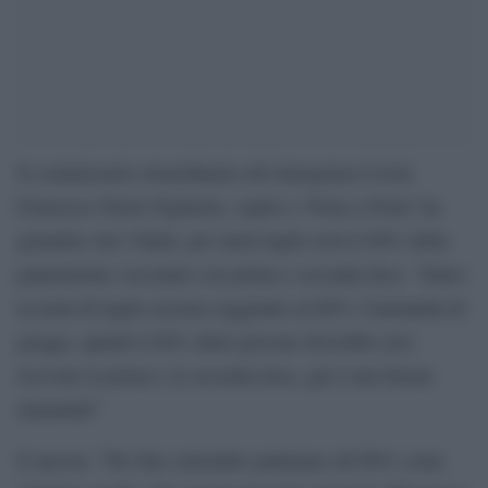
Il commissario straordinario all’emergenza Covid,
Francesco Paolo Figliuolo, ospite a ‘Porta a Porta’ ha
garantito che l’Italia, per metà luglio avrà il 60% della
popolazione vaccinato con prima e seconda dose. “Entro
la metà di luglio avremo raggiunto al 60% l’immunità di
gregge, quindi il 60% delle persone dovrebbe aver
ricevuto la prima e la seconda dose, già è una buona
immunità”
E ancora: “Per fine settembre puntiamo all’80% come