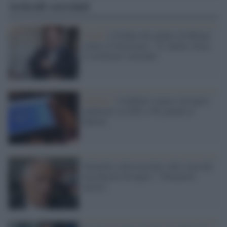
Articoli correlati
Covid /
L'Ordine dei medici di Milano
contro il Green pass: "E' inutile, basta
il certificato vaccinale"
Governo /
Cashback sospeso da luglio:
malumori tra M5s e Pd, plaude la
Meloni
Garattini controcorrente sullo stop alle
mascherine da luglio: "Teniamole
ancora"