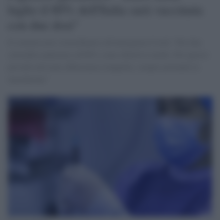
luglio il 60% dell'Italia sarà vaccinata
con due dosi"
Il commissario straordinario all'emergenza Covid: "Per fine
settembre puntiamo all'80% come obiettivo medio. Per questo
prevedo un'estate abbastanza tranquilla, sempre portando la
mascherina"