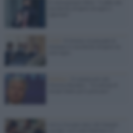
Il sottosegretario Sileri: "L'addio alle
mascherine all'aperto da luglio è
opportuno"
Covid /
Il Governo sta pensando di
eliminare le mascherine all'aperto da
metà luglio
Pandemia /
Il commissario alla
Giustizia Reynders: "Un milione di
europei hanno già il green pass"
Arriva l'assegno unico alle famiglie
con figli: ecco come funziona e se