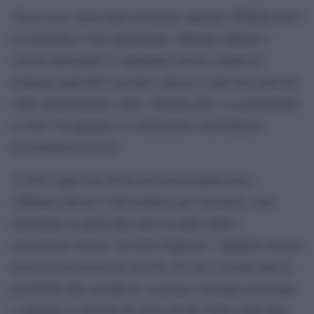
“Se le cose vanno bene possiamo superare 500mila dosi?
La macchina è ben organizzata, abbiamo affinato i
sistemi informativi e soprattutto messo a punto la
strategia sugli hub vaccinali. Questo ci può dar modo di
salire ulteriormente a 600, 700mila dosi. Le potenzialità
ci sono” ha aggiunto il commissario straordinario
all’emergenza Covid.
“L’84% degli over 80 ha ricevuto la prima dose.
Abbiamo adesso 2.420 strutture per vaccinare, sono
aumentate in questi due mesi di mille unità e
cresceranno ancora” ha detto Figliuolo. “Quando avremo
messo in sicurezza gli over 80, 70 e 65, si potrà dare la
possibilità alle aziende di vaccinare il proprio personale
e superare il concetto di classe di età. Penso entro fine