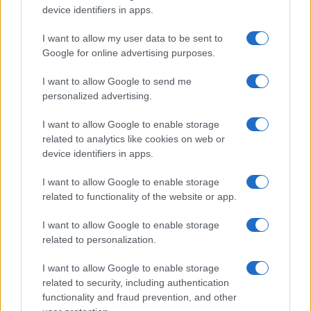
Megachip
Globalscience
device identifiers in apps.
GiULia
Globalsport
I want to allow my user data to be sent to
Google for online advertising purposes.
Prima Pagina
I want to allow Google to send me
personalized advertising.
Giornale dello
Chi siamo
I want to allow Google to enable storage
Spettacolo
related to analytics like cookies on web or
Contributors
device identifiers in apps.
Wondernet
Facebook
I want to allow Google to enable storage
Giuliana Sgrena
related to functionality of the website or app.
Twitter
I want to allow Google to enable storage
Google News
related to personalization.
Mastodon
I want to allow Google to enable storage
related to security, including authentication
Cookie Policy
functionality and fraud prevention, and other