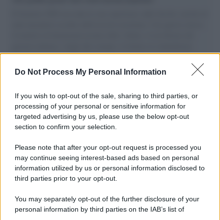
Il Senatore M5S racconta la sua esperienza sulle barche cariche di
aiuti umanitari assalite dall'esercito israeliano. Una guerra atroce,
il tentativo di disumanizzazione delle vittime, il servilismo del
governo italiano e degli altri europei, il ritorno al colonialismo.
L'importanza dei movimenti.
Do Not Process My Personal Information
Il caso /
Trump ha quasi esaurito l'arsenale Usa, ma il
tycoon smentisce
If you wish to opt-out of the sale, sharing to third parties, or
processing of your personal or sensitive information for
targeted advertising by us, please use the below opt-out
section to confirm your selection.
Chiesa /
Papa Leone XIV denuncia le violenze in Ucraina e
Russia e chiede il rispetto del diritto umanitario e della
Please note that after your opt-out request is processed you
diplomazia
may continue seeing interest-based ads based on personal
information utilized by us or personal information disclosed to
third parties prior to your opt-out.
Il centenario /
A L'Aquila arriva la mostra "Tito, 100 anni
You may separately opt-out of the further disclosure of your
attraverso la forma"
personal information by third parties on the IAB’s list of
downstream participants.