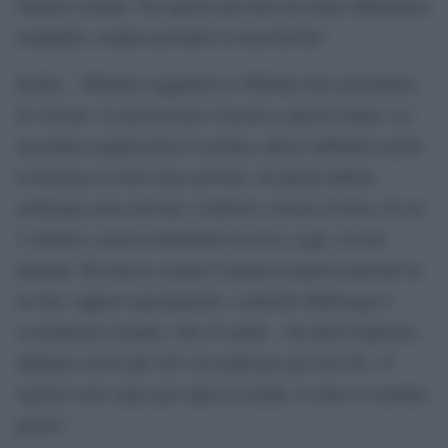
obiettivo medio. Per questo prevedo un’estate abbastanza
tranquilla, sempre portando la mascherina”.
Inoltre, “abbiamo raggiunto le 500mila dosi giornaliere
di vaccino. La proiezione è intorno a questo target. La
macchina organizzativa è pronta, adesso abbiamo anche
la benzina, le dosi sono arrivate. In questa ultima
settimana sono arrivate 4 milioni e mezzo di dosi, di cui
2 milioni e mezzo distribuite tra ieri e oggi, il resto
domani. Ho messo a punto il piano in questo periodo in
tre fasi: approvvigionamento, controllo fabbisogni e
scostamenti al piano. Dal 10 aprile – ha detto Figliuolo –
abbiamo avuto più 16% di media per gli over 80, 15
regioni sono sopra già sopra la media, le altre lo saranno
presto”.