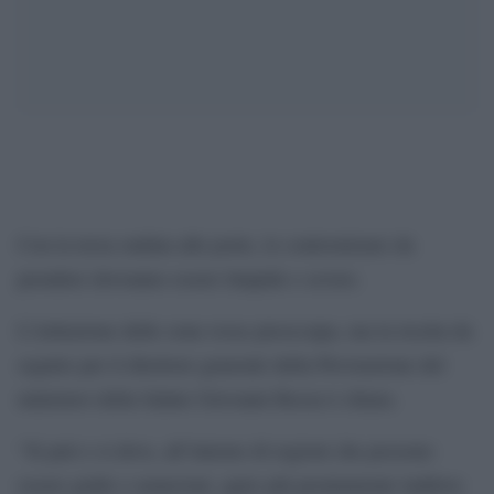
Con la terza ondata alle porte, le contromisure da
prendere dovranno essere limpide e severe.
L’istituzione delle zone rosse preoccupa, ma la ricetta da
seguire per il direttore generale della Prevenzione del
ministero della Salute Giovanni Rezza è chiara.
“Si può e si deve, all’interno di regioni che possono
essere gialle o arancioni, agire più prontamente laddove