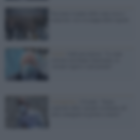
Facciamo il punto delle zone rosse e
arancioni: ecco la mappa delle regioni
Covid /
Galli pessimista: "Le zone
colorate non hanno funzionato, la
variante inglese è più potente"
Coronavirus /
Crisanti: "Senza
controllo delle varianti rischiamo 40
mila contagiati al giorno a marzo"