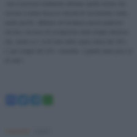
non si possono totalmente allentare quelle misure che
servono a tenere bassa la velocità di circolazione virale,
anche perché abbiamo un’incidenza ancora piuttosto
elevata e un tasso di occupazione delle terapie intensive
che, anche se e’ al di sotto della soglia critica del 30%,
e’ pur sempre del 24%- conclude- e quindi siamo poco al
di sotto”.
Facebook
Twitter
Telegram
WhatsApp
Argomenti:
covid-19