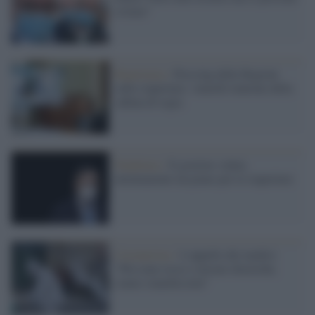
evitare"
Ripartenza /
Pressing delle Regioni
sulle riaperture: venerdì riunione della
cabina di regia
Pandemia /
Il governo valuta
attentamente un piano per le riaperture
Coronavirus /
L'appello dei medici:
"Più zone rosse e misure drastiche,
siamo stanchissimi"