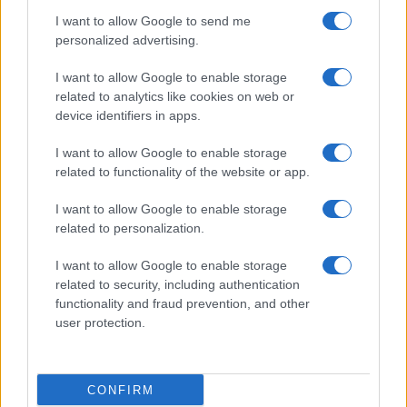
Prima Pagina
I want to allow Google to send me
personalized advertising.
Giornale dello
Chi siamo
I want to allow Google to enable storage
Spettacolo
related to analytics like cookies on web or
Contributors
device identifiers in apps.
Wondernet
Facebook
I want to allow Google to enable storage
Giuliana Sgrena
related to functionality of the website or app.
Twitter
I want to allow Google to enable storage
Google News
related to personalization.
Mastodon
I want to allow Google to enable storage
related to security, including authentication
Cookie Policy
functionality and fraud prevention, and other
user protection.
Preferenze Privacy
CONFIRM