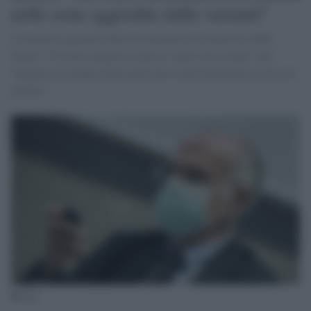
nelle zone aggredite dalle varianti"
Il direttore generale della Prevenzione del ministero della
Salute: "Occorre mettere in atto le 'zone rosse locali', che
vengono circondate dalle quali non si può facilmente uscire ed
entrare"
Rezza