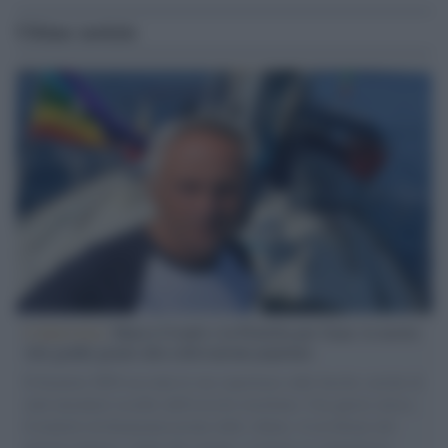
Ultime notizie
L'intervista /
Marco Croatti e la Flottilla per Gaza: le nostre
vele gonfie grazie alla sollevazione popolare
Il Senatore M5S racconta la sua esperienza sulle barche cariche di
aiuti umanitari assalite dall'esercito israeliano. Una guerra atroce,
il tentativo di disumanizzazione delle vittime, il servilismo del
governo italiano e degli altri europei, il ritorno al colonialismo.