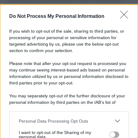
L'importanza dei movimenti.
Do Not Process My Personal Information
Perché i centri di intrattenimento per famiglie investono in
attrazioni ad alta tecnologia
If you wish to opt-out of the sale, sharing to third parties, or
processing of your personal or sensitive information for
targeted advertising by us, please use the below opt-out
section to confirm your selection.
Il conflitto /
La mafia russa e l'arma del caos
Please note that after your opt-out request is processed you
may continue seeing interest-based ads based on personal
information utilized by us or personal information disclosed to
third parties prior to your opt-out.
Tel Aviv /
Netanyahu si smarca da Trump: "Israele farà tutto
You may separately opt-out of the further disclosure of your
quello che è necessario per la sua sicurezza"
personal information by third parties on the IAB’s list of
downstream participants.
Personal Data Processing Opt Outs
This information may also be disclosed by us to third parties
La riflessione /
Pace, disarmo e Ucraina: il centrosinistra
on the IAB’s List of Downstream Participants that may further
I want to opt-out of the Sharing of my
non trasformi il riarmo europeo in una battaglia interna per
disclose it to other third parties.
personal data.