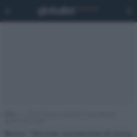
Home
>
.
>
Rezza: “Servono vaccinazioni di massa nelle zone
aggredite dalle varianti”
Rezza: "Servono vaccinazioni di massa