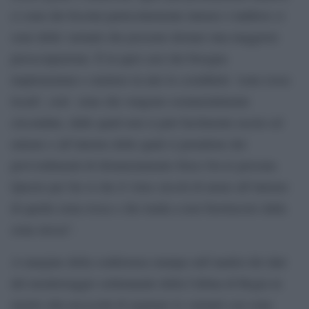
ci sono dei focolai particolarmente intensi o laddove ci
sono delle varianti che possono destare una maggiore
preoccupazione. È in quei casi che bisogna
implementare e mettere in atto le cosiddette ‘zone rosse
locali’, cioè zone che vengono sostanzialmente
circondate, dalle quali non si può facilmente uscire ed
entrare e all’interno delle quali si prendono dei
provvedimenti di distanziamento fisico fra le persone.
Questo per far sì che il virus circoli di meno all’interno
di quella zona rossa e che tenda a non fuoriuscire dalla
zona stessa”.
A margine della conferenza stampa sull’analisi dei dati
del monitoraggio settimanale della Cabina di Regia in
merito alla necessità di arginare le varianti con zone