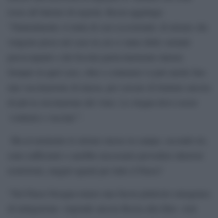
rosse all’interno di regioni, Rezza aggiunge:
“Naturalmente si tratta di casi eccezionali, di misure che
vengono prese nel caso in cui ci siano delle varianti
preoccupanti o dei focolai particolarmente intensi.
Sempre in quel caso, oltre a contenere si può anche fare
una vaccinazione di massa, per cercare di limitare ancora
di più la circolazione del virus. Lo slogan deve essere
‘contieni e vaccina’”.
Ma al momento le misure messe in campo, secondo lei,
sono sufficienti o sarebbe necessario prevedere ulteriori
restrizioni, magari uguali per tutto il Paese?
“Nel Paese bisogna tenere una fascia piuttosto omogenea
di mitigazione- risponde ancora Rezza alla Dire- cioè