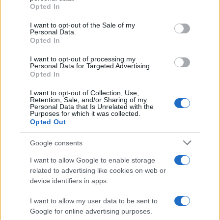
le primarie
Opted In
Please note that this website/app uses one or more Google
services and may gather and store information including but
I want to opt-out of the Sale of my
Personal Data.
not limited to your visit or usage behaviour. You may click to
Opted In
grant or deny consent to Google and its third-party tags to
use your data for below specified purposes in below Google
I want to opt-out of processing my
consent section.
Personal Data for Targeted Advertising.
Opted In
I want to opt-out of Collection, Use,
Retention, Sale, and/or Sharing of my
Personal Data that Is Unrelated with the
Purposes for which it was collected.
Opted Out
Syndication
Culture
Google consents
Salute
Globalist
I want to allow Google to enable storage
related to advertising like cookies on web or
Megachip
Globalscience
device identifiers in apps.
GiULia
Globalsport
I want to allow my user data to be sent to
Google for online advertising purposes.