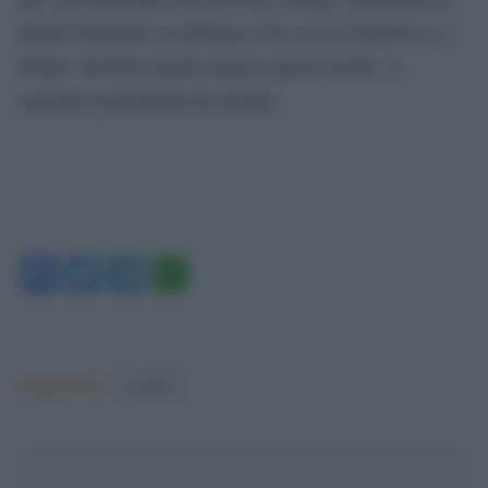
misure drastiche: lo abbiamo visto con il lockdown e a
Natale. Sarebbe meglio seguire questa strada”, è
convinto il presidente dei medici.
Facebook
Twitter
Telegram
WhatsApp
Argomenti:
covid-19