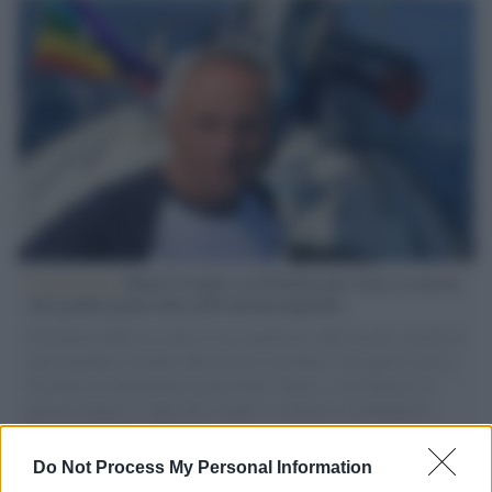
L'intervista /
Marco Croatti e la Flottilla per Gaza: le nostre
vele gonfie grazie alla sollevazione popolare
Il Senatore M5S racconta la sua esperienza sulle barche cariche di
aiuti umanitari assalite dall'esercito israeliano. Una guerra atroce,
il tentativo di disumanizzazione delle vittime, il servilismo del
governo italiano e degli altri europei, il ritorno al colonialismo.
L'importanza dei movimenti.
Do Not Process My Personal Information
Palestina /
Il Board of Peace di Trump assegna il primo