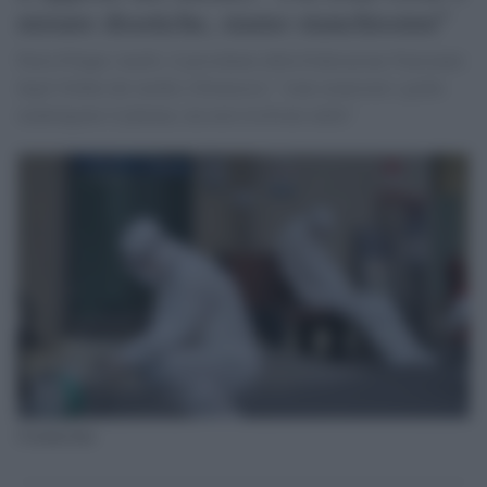
misure drastiche, siamo stanchissimi"
Parla Filippo Anelli, il presidente della Federazione Nazionale
degli Ordini dei medici (Fnomceo): "zone arancioni e gialle
mantengono il plateau, ma non risolvono nulla"
Coronavirus