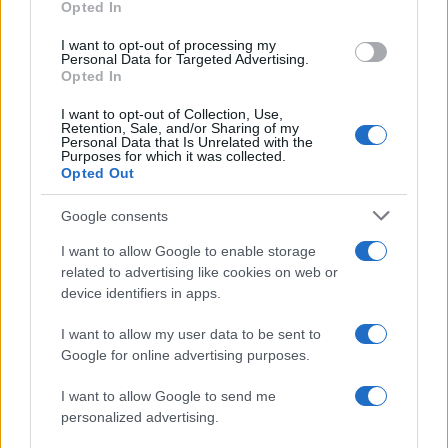
Opted In
grant or deny consent to Google and its third-party tags to
use your data for below specified purposes in below Google
I want to opt-out of processing my
consent section.
Personal Data for Targeted Advertising.
Opted In
I want to opt-out of Collection, Use,
Retention, Sale, and/or Sharing of my
Personal Data that Is Unrelated with the
Purposes for which it was collected.
Opted Out
Syndication
Culture
Google consents
Salute
Globalist
I want to allow Google to enable storage
related to advertising like cookies on web or
Megachip
Globalscience
device identifiers in apps.
GiULia
Globalsport
I want to allow my user data to be sent to
Google for online advertising purposes.
Prima Pagina
I want to allow Google to send me
personalized advertising.
Giornale dello
Chi siamo