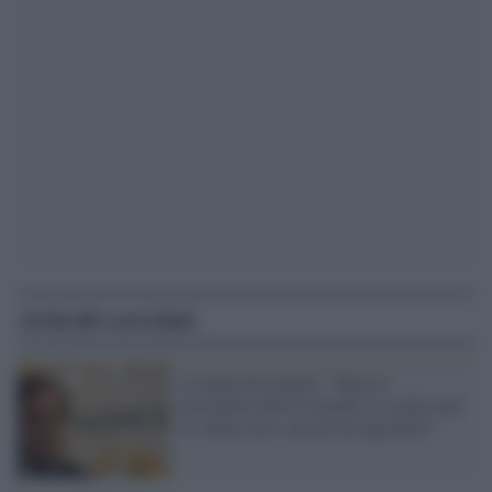
Articoli correlati
L'ordine dei medici: "Bene il
presidente della Consulta, la salute non
si valuta con i calcoli da ragionieri"