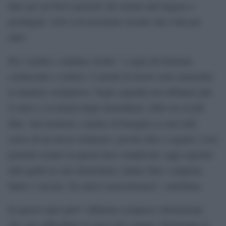
dure per un breve periodo che misure più leggere e
prolungate. Solo così possiamo uscirne una volta per
tutte”.
Per i medici, continua Anelli, “i segni del burnout
cominciano a vedersi. I carichi di lavoro sono aumentati
in maniera vertiginosa. Negli ospedali non abbiamo più
il senso e la misura degli straordinari, delle ore in più
fatte. Sul territorio i medici di famiglia si sono fatti
carico di un lavoro immenso, perché oltre a seguire i loro
pazienti cronici in questa fase complicata, oggi seguono
tutti quelli in cura domiciliare, hanno fatto i tamponi,
fanno i vaccini. Un carico notevolissimo”, sottolinea.
In questo anno però “abbiamo compreso chiaramente
che, per raffreddare la curva dei contagi, funzionano le