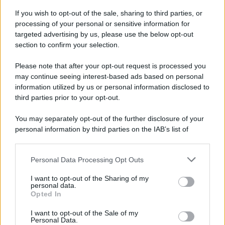
contratto per un rudimentale avamposto militare a Gaza
If you wish to opt-out of the sale, sharing to third parties, or
processing of your personal or sensitive information for
targeted advertising by us, please use the below opt-out
section to confirm your selection.
L'evento /
La Sila diventa un palcoscenico naturale: nasce “A
Farla Amare Comincia Tu – Opera Sila”
Please note that after your opt-out request is processed you
may continue seeing interest-based ads based on personal
information utilized by us or personal information disclosed to
third parties prior to your opt-out.
Il ricordo /
Le radici di Francesco Guccini
You may separately opt-out of the further disclosure of your
personal information by third parties on the IAB’s list of
downstream participants.
Personal Data Processing Opt Outs
This information may also be disclosed by us to third parties
L'anniversario /
90 anni di Yves Saint Laurent, tra moda e
on the IAB’s List of Downstream Participants that may further
I want to opt-out of the Sharing of my
scandali
disclose it to other third parties.
personal data.
Opted In
Please note that this website/app uses one or more Google
services and may gather and store information including but
I want to opt-out of the Sale of my
Personal Data.
not limited to your visit or usage behaviour. You may click to