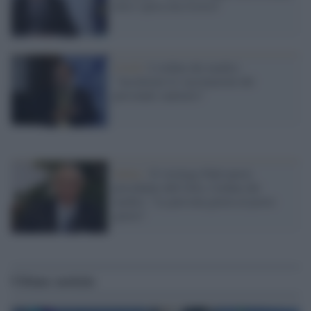
non è spesa ma risorsa"
Covid /
L'ordine dei medici:
"Accelerare le vaccinazioni del
personale sanitario"
Salute /
Il virologo Palù nuovo
presidente dell'Aifa, l'ordine dei
medici: "La persona giusta al posto
giusto"
Ultime notizie