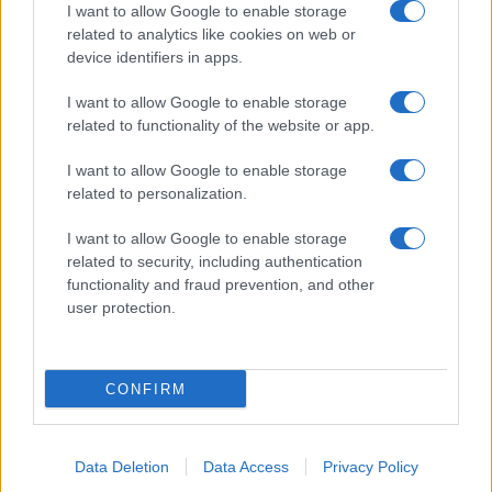
I want to allow Google to enable storage
Spettacolo
related to analytics like cookies on web or
Contributors
device identifiers in apps.
Wondernet
Facebook
I want to allow Google to enable storage
Giuliana Sgrena
related to functionality of the website or app.
Twitter
I want to allow Google to enable storage
Google News
related to personalization.
Mastodon
I want to allow Google to enable storage
related to security, including authentication
Cookie Policy
functionality and fraud prevention, and other
user protection.
Preferenze Privacy
CONFIRM
©2021 Globalist.it • All right reserved.
Data Deletion
Data Access
Privacy Policy
Syndication