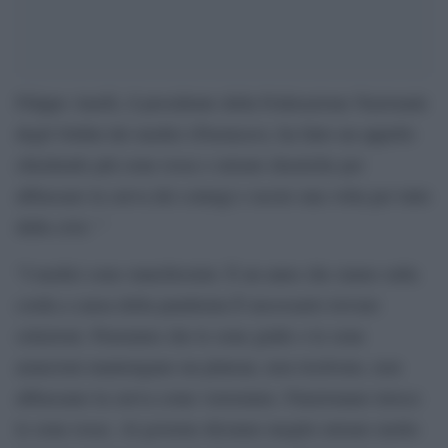
Filippo Anelli, il presidente della Federazione Nazionale
degli Ordini dei medici (Fnomceo), ha fatto un appello
chiedendo più zone rosse e misure drastiche per
abbassare la curva dei contagi e uscire una volta per tutte
dalla crisi: “
“I medici sono stanchissimi. È un anno che siamo sulla
corda a causa della pandemia È necessario trovare
soluzioni. Pensiamo che le zone gialle o le zone
arancioni mantengano un plateau, non risolvono, non
abbassano la curva come vorremmo. Funzionano invece
le zone rosse. Al governo diciamo meglio misure molto