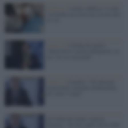
Pandemia /
I medici 'dubbiosi' si stano
vaccinando ma resiste uno zoccolo duro
no-vax
Covid-19 /
L'Ordine dei medici:
"Favorevoli al vaccino obbligatorio, tra
noi i no-vax sono pochi"
Covid-19 /
Il medico: "Gli anticorpi
monoclonali strumento fondamentale
per curare i fragili"
Gli Ordini dei medici vogliono
Speranza: "Ha fatto capire che la salute