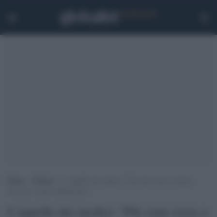
Home
>
Notizie
>
L’appello dei medici: “Più zone rosse e misure
drastiche, siamo stanchissimi”
L'appello dei medici: "Più zone rosse e