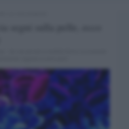
pelle, ecco come accorgercene
ia segni sulla pelle, ecco
e
gi - che sono presenti in modalità diverse sia in pazienti
ntomatiche: leggiamo la nostra pelle"