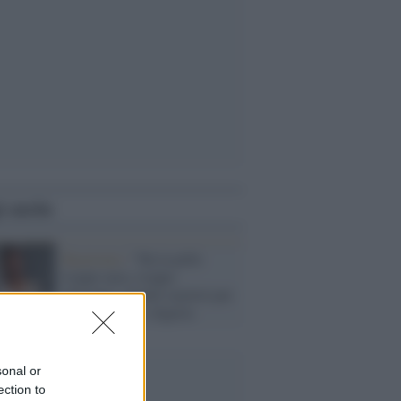
i anche
Razzismo /
"Ha la pelle
troppo nera, troppo
africana": insulti razzisti per
la nuova Miss Algeria
sonal or
ection to