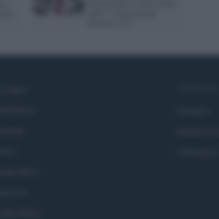
re,
insultata per il colore della
virus
pelle: "I negri devono
bruciare vivi”
Syndication
i siamo
ntributors
Globalist
cebook
Globalscie
itter
Globalsport
ogle News
stodon
okie Policy