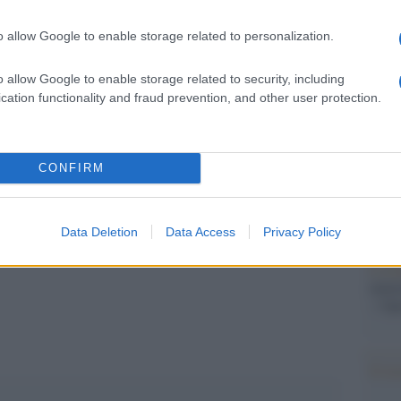
Il Se
barch
delle manifestazioni particolari soprattutto
o allow Google to enable storage related to personalization.
dall'e
ai geloni ma che difficilmente possono esserlo
tentat
o allow Google to enable storage related to security, including
servil
agione. Segnalazioni di questo tipo stanno
cation functionality and fraud prevention, and other user protection.
europ
più”.
dei m
Pales
CONFIRM
asseg
rudi
Data Deletion
Data Access
Privacy Policy
pp
L'eve
natu
– Ope
Il ri