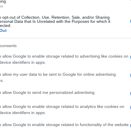
ing.
zienti sintomatici sono stati riscontrati rash
In
i su tutto il corpo che insorgono generalmente in
o opt-out of Collection, Use, Retention, Sale, and/or Sharing
ersonal Data that Is Unrelated with the Purposes for which it
atologia Covid-19 (stato simil-influenzale
lected.
Out
stazioni sono eruzioni cutanee, vescicole, ponfi.
Ulti
ito più o meno significativo e di solito fugace
consents
ni giorni senza esiti permanenti. E’
o allow Google to enable storage related to advertising like cookies on
atologica per diagnosi differenziale perché
evice identifiers in apps.
a a una reazione alle cure farmacologiche in
o allow my user data to be sent to Google for online advertising
sservate lesioni alle estremità delle mani e dei
s.
loni del freddo, ovvero macchie rosse gonfie
to allow Google to send me personalized advertising.
e.
o allow Google to enable storage related to analytics like cookies on
L'int
ermatologo al Papa Giovanni XXIII di Bergamo,
evice identifiers in apps.
Gaza:
eva parlato ad aprile di un rapporto tra
solle
o allow Google to enable storage related to functionality of the website
ottolineando come la questione fosse ancora