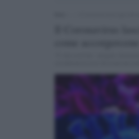
Home
>
.
>
Il Coronavirus lascia segni sulla 
Il Coronavirus lasc
come accorgercen
"E' stato osservato - spiegano i dermatolo
con infezione in corso che in persone asi