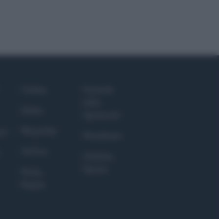
Culture
Giornale
dello
Salute
Spettacolo
Megachip
nce
Wondernet
GiULia
Giuliana
Sgrena
Prima
Pagina