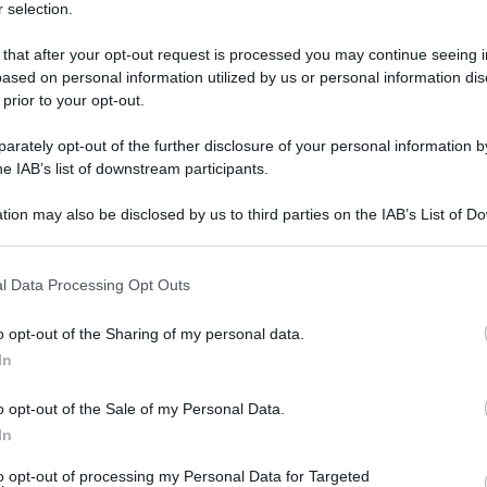
 selection.
 that after your opt-out request is processed you may continue seeing i
ased on personal information utilized by us or personal information dis
 prior to your opt-out.
rately opt-out of the further disclosure of your personal information by
he IAB’s list of downstream participants.
irus e segni sulla pelle. Ed è per questo che
tion may also be disclosed by us to third parties on the IAB’s List of 
rmatologi ospedalieri italiani (Adoi) stanno
 that may further disclose it to other third parties.
a sintentico da diffondere ai cittadini sulla
 that this website/app uses one or more Google services and may gath
l Data Processing Opt Outs
including but not limited to your visit or usage behaviour. You may click 
nformazioni chiare, aiutare la popolazione a
 to Google and its third-party tags to use your data for below specifi
o opt-out of the Sharing of my personal data.
agnostici. “Covid-19 può colpire anche la pelle ed
ogle consent section.
In
oni cutanee – si legge – E’ stato osservato che
o opt-out of the Sale of my Personal Data.
 in modalità diverse sia in pazienti con
In
asintomatiche: leggiamo la nostra pelle”.
to opt-out of processing my Personal Data for Targeted