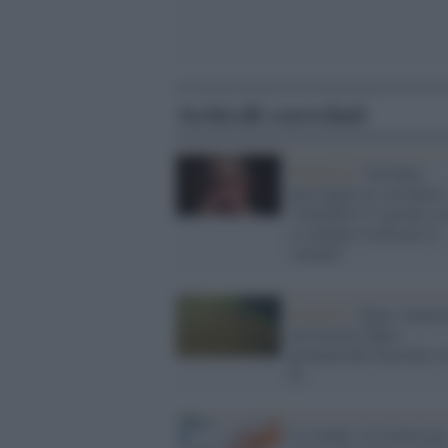
Articoli correlati
Pandemia /
Da Fauci
messaggio ai sovranisti
"Garantire il vaccino a t
ci saranno rischi per le
varianti"
Scoperta /
Signs Amazz
nel terreno figure
geometriche tracciate se
fa
Lo studio: il Covid rest