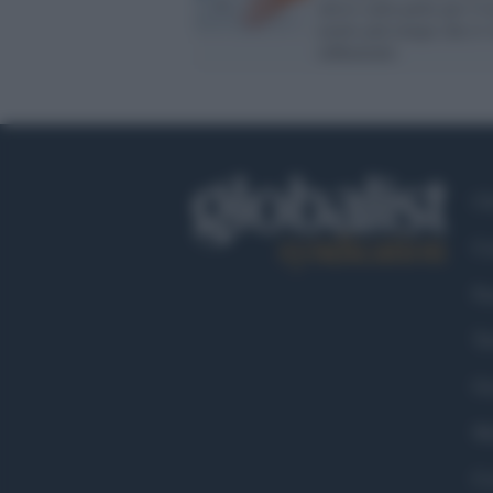
attivo sulla pelle per 9 o
molto più tempo che il 
influenzale
Ch
Co
Fa
Tw
Go
Ma
Co