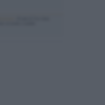
iversario /
90 anni di Yves Saint
nt, tra moda e scandali