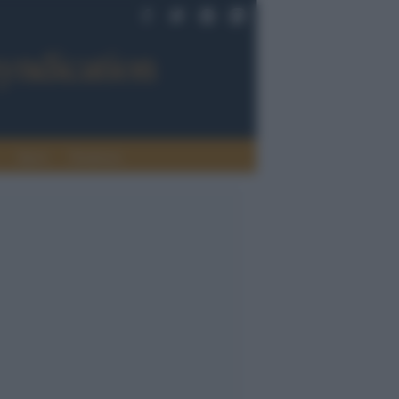
Sport
Tendenze