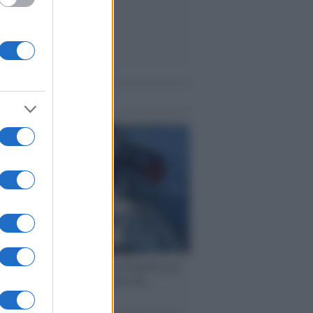
me notizie
ervista /
Marco Croatti e la Flottilla per
 le nostre vele gonfie grazie alla
vazione popolare