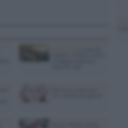
L'ann
Laure
Solidarietà /
La scuola che
:
vogliamo: il bimbo è sordo e
utti o
i compagni imparano la
lingua dei segni
onia:
Pelle liscia e senza acne:
ecco i 'trucchi' per ogni età
coli
a
Orrore a Milano, ragazza