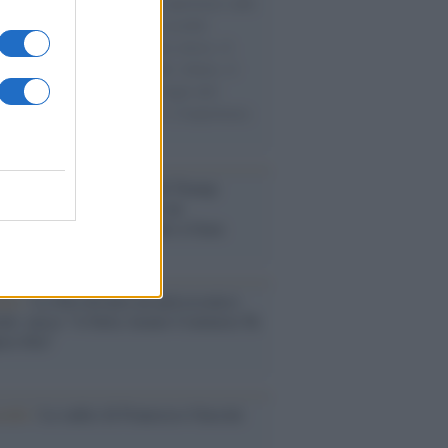
natore M5S racconta la sua esperienza sulle
e cariche di aiuti umanitari assalite
sercito israeliano. Una guerra atroce, il
ivo di disumanizzazione delle vittime, il
ismo del governo italiano e degli altri
ei, il ritorno al colonialismo. L'importanza
ovimenti.
tina /
Il Board of Peace di Trump
na il primo contratto per un
mentale avamposto militare a Gaza
nto /
La Sila diventa un palcoscenico
rale: nasce “A Farla Amare Comincia Tu
ra Sila”
cordo /
Le radici di Francesco Guccini