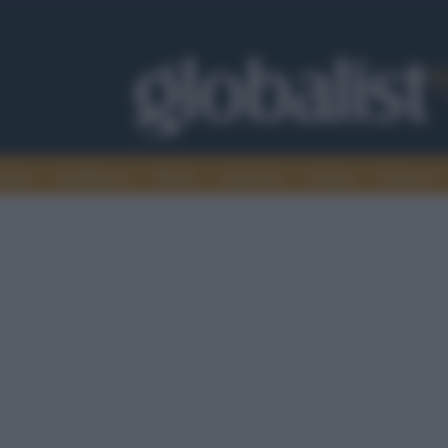
omia
Intelligence
Media
Ambiente
Cultura
Scienza