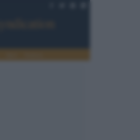
Sport
Tendenze