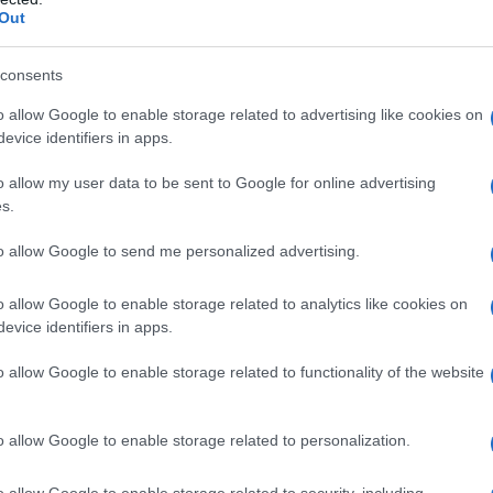
i osservano piccoli incrementi. Azione sale al
Out
Il Se
ge il 2,5% (+0,4%) e +Europa cresce all’1,3%
barch
 il Partito Liberaldemocratico, che si attesta
dall'e
consents
tentat
0,1%).
o allow Google to enable storage related to advertising like cookies on
servil
evice identifiers in apps.
europ
 categoria “Altri”, che raggiunge il 3%, con
dei m
o allow my user data to be sent to Google for online advertising
i indecisi e degli elettori orientati
s.
Vang
to dell’1,2%, fino al 33,5%. Secondo il
come 
to allow Google to send me personalized advertising.
 principali partiti sembra tradursi soprattutto in
 voto.
o allow Google to enable storage related to analytics like cookies on
evice identifiers in apps.
La sc
ll’operato del governo guidato da Giorgia Meloni,
dell’
o allow Google to enable storage related to functionality of the website
tto alla rilevazione del 18 giugno. Il 35% degli
nume
ne positiva dell’esecutivo, mentre il 55% ne dà un
o allow Google to enable storage related to personalization.
non prende posizione. Il saldo tra valutazioni
Il me
o allow Google to enable storage related to security, including