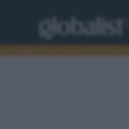
omia
Intelligence
Media
Ambiente
Cultura
Scienza