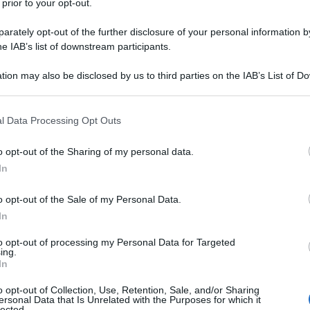
 prior to your opt-out.
stra un leggero calo dello 0,2% e raggiunge il
rately opt-out of the further disclosure of your personal information by
he IAB’s list of downstream participants.
a di governo si registrano flessioni. Forza Italia
tion may also be disclosed by us to third parties on the IAB’s List of 
 mentre la Lega cala al 5,4%, con una
 that may further disclose it to other third parties.
Ulti
cezione nel centrodestra è rappresentata da
 that this website/app uses one or more Google services and may gath
l Data Processing Opt Outs
including but not limited to your visit or usage behaviour. You may click 
 0,5% e sale al 6,4%, consolidando il sorpasso
 to Google and its third-party tags to use your data for below specifi
o opt-out of the Sharing of my personal data.
 sul partito guidato da Matteo Salvini a un punto
ogle consent section.
In
 passa allo 0,8%, in diminuzione dello 0,1%.
o opt-out of the Sale of my Personal Data.
stengono il governo — Fratelli d’Italia, Forza
In
iungono il 40,7% delle intenzioni di voto. Se si
to opt-out of processing my Personal Data for Targeted
ing.
l’intera area del centrodestra arriverebbe invece
In
L'int
Gaza:
o opt-out of Collection, Use, Retention, Sale, and/or Sharing
ersonal Data that Is Unrelated with the Purposes for which it
solle
lected.