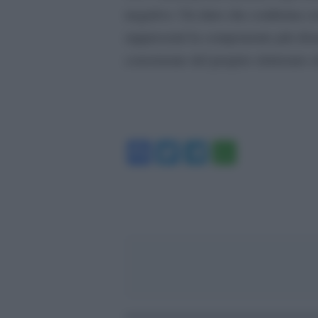
negativo. Un dato che conferma co
rappresenti la componente più dist
consistente del proprio elettorato 
Facebook
Twitter
Telegram
WhatsA