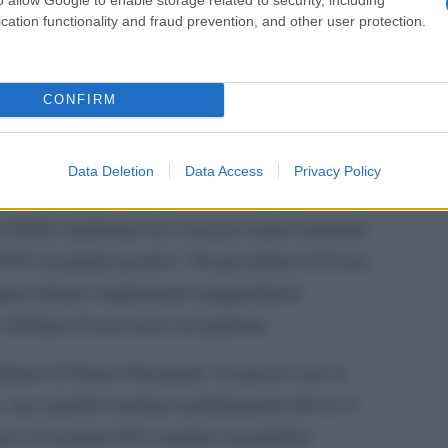
fermo a -20 punti.
guida
cation functionality and fraud prevention, and other user protection.
te polarizzazione politica. Tra gli elettori
argo, i giudizi negativi nei confronti del governo
Il ce
CONFIRM
ettorato di centrodestra l’apprezzamento tocca il
"TITO
Data Deletion
Data Access
Privacy Policy
e di centrodestra emergono però differenze
elli d’Italia esprimono un consenso quasi unanime
 99% di giudizi positivi. Tra gli elettori di Forza
stegno rimane ampiamente maggioritario,
 dichiara di non avere un’opinione.
elettori di Futuro Nazionale. In questo caso il
a i giudizi risultano perfettamente divisi: il
o e il restante 50% esprime un giudizio