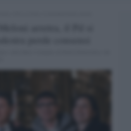
rretra, il Pd si avvicina e il centrodestra perde consensi
Meloni arretra, il Pd si
odestra perde consensi
Paese, vede ridursi il margine sul Partito Democratico, che
2%