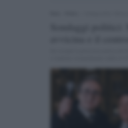
Home
>
Politica
>
Sondaggi politici: Meloni a
Sondaggi politici: 
avvicina e il centr
Pur restando la prima forza politica del 
si mantiene sostanzialmente stabile al 2