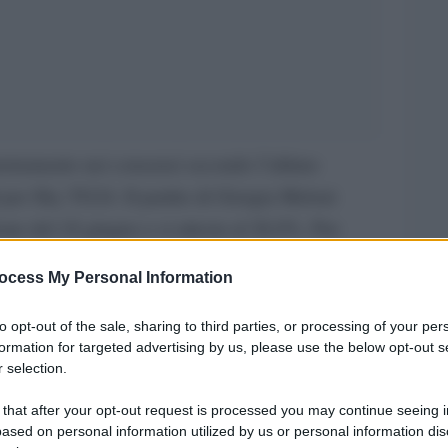
 arretramento nei consensi secondo l’ultimo
per Sky TG24. Il partito di Giorgia Meloni
ione del 18 giugno e si attesta al 26,9%. Pur
 Paese, vede ridursi il margine sul Partito
ocess My Personal Information
anzialmente stabile al 22%, con una lieve
a i due principali partiti scende così a 4,9 punti
to opt-out of the sale, sharing to third parties, or processing of your per
formation for targeted advertising by us, please use the below opt-out s
 selection.
ovimento 5 Stelle conferma sostanzialmente le
 that after your opt-out request is processed you may continue seeing i
ased on personal information utilized by us or personal information dis
12% con una variazione negativa dello 0,1%.