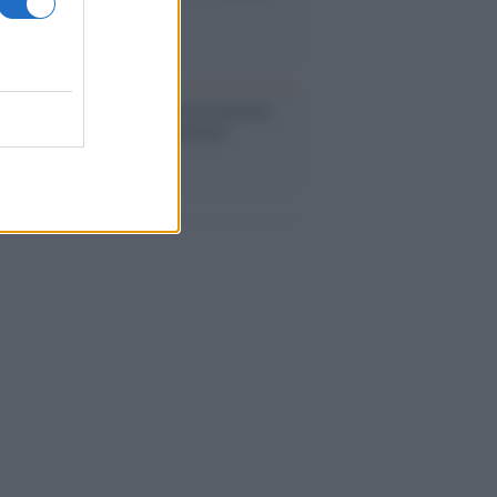
 una super Italia
ntenario /
A L'Aquila arriva la mostra
, 100 anni attraverso la forma"