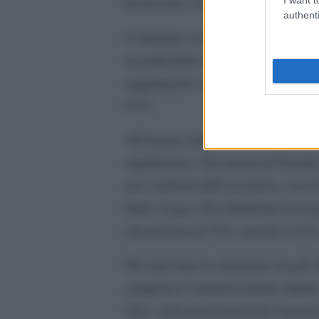
favorevoli e contrarie resta quindi 
authenti
L’indagine evidenzia inoltre una for
riconducibili al cosiddetto campo l
raggiungono il 90%, mentre nell’el
91%.
All’interno della stessa coalizion
significative. Gli elettori di Frat
nei confronti dell’esecutivo, con il
Italia, Lega e Noi Moderati il so
attestandosi al 75%, mentre il 17%
Più articolata la situazione tra gli 
campione è numericamente ridotto, m
50% valuta positivamente il govern