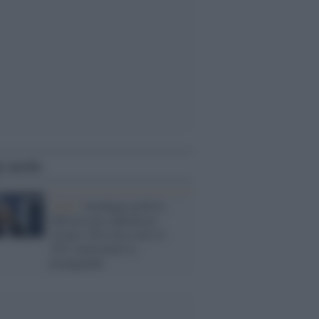
i anche
I dati /
Sondaggi politici,
Meloni non capitalizza
Atreju: Fdi resta sotto il
30% nonostante la
propaganda