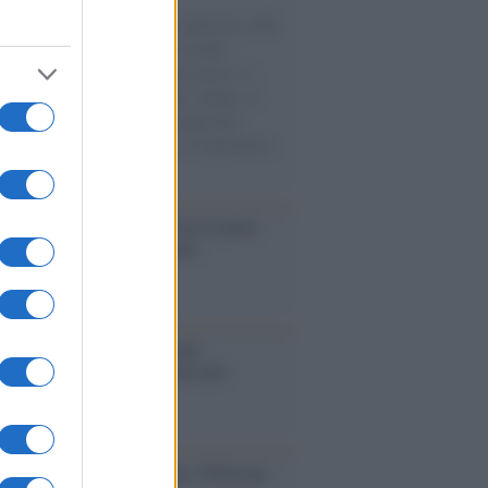
natore M5S racconta la sua esperienza sulle
e cariche di aiuti umanitari assalite
sercito israeliano. Una guerra atroce, il
ivo di disumanizzazione delle vittime, il
ismo del governo italiano e degli altri
ei, il ritorno al colonialismo. L'importanza
ovimenti.
elo /
La vita si intreccia con le paure
il giorno succede alla notte
operta /
Oplontis, le vittime
eruzione del Vesuvio furono più
rose del previsto
dagliere /
Europei di nuoto: Pellecani