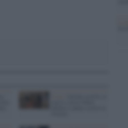
con R
pp
La da
dovre
ma
Il caso /
Suicidio assistito, la
icidio
regista e attrice Sibilla
ata
Barbieri è andata a morire in
Svizzera