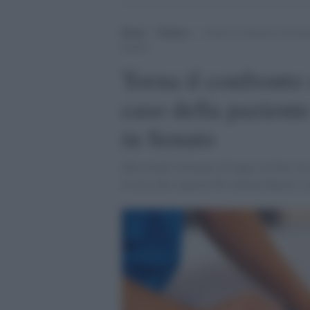
Home
>
Politica
>
Torna il confronto sul suici
Senato
Torna il confronto s
caso della paziente
in Senato
Mercoledì il disegno di legge sul fine vi
il testo del senatore Pd Alfredo Bazoli, 