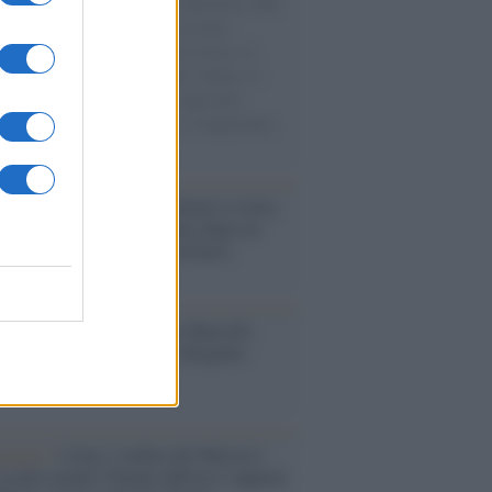
natore M5S racconta la sua esperienza sulle
e cariche di aiuti umanitari assalite
sercito israeliano. Una guerra atroce, il
ivo di disumanizzazione delle vittime, il
ismo del governo italiano e degli altri
ei, il ritorno al colonialismo. L'importanza
ovimenti.
iordania /
L’esercito israeliano si ritira
ampo profughi di Qalandiya dopo tre
i di violenze contro i palestinesi
nalismo /
Addio a Stefano Marcelli,
na della Rai di Firenze e dirigente
Usigrai
enario /
Ceuta, l’ombra del Marocco
assalto mentre Trump rafforza i rapporti