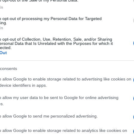
sce di aver operato nel rispetto della
o opt-out of the Sale of my Personal Data.
In
zionale, attraverso una valutazione rigorosa del
to opt-out of processing my Personal Data for Targeted
ing.
In
segno di legge sul fine vita arriverà nell’Aula del
o opt-out of Collection, Use, Retention, Sale, and/or Sharing
Ulti
il testo del senatore Pd Alfredo Bazoli, mentre
ersonal Data that Is Unrelated with the Purposes for which it
lected.
Secondo il presidente della commissione Affari
Out
li d’Italia, la proposta è «eutanasica» e non
consents
sulta. Il principale nodo riguarda il ruolo del
o allow Google to enable storage related to advertising like cookies on
evice identifiers in apps.
à il ritorno del provvedimento in commissione,
o allow my user data to be sent to Google for online advertising
s.
i il 9 giugno. Le modifiche, annunciate da
L'int
a mediazione sia con le opposizioni sia
to allow Google to send me personalized advertising.
Gaza:
za. A seguire l’operazione è la capogruppo
solle
o allow Google to enable storage related to analytics like cookies on