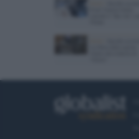
Diritti /
Suicidio assistit
Friuli Venezia Giulia
concede il "fine vita" a 
55enne
Diritti /
Suicidio assisti
via libera dalla regione
Veneto alla richiesta di
"Gloria"
Ch
Co
Fa