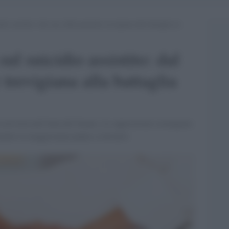
dio assistito: dal caso della paziente trevigiana alla battaglia in
ul suicidio assistito: dal
 trevigiana alla battaglia
ta arriverà nell'Aula del Senato. Le opposizioni sostengono
mentre la maggioranza punta a rinviarlo