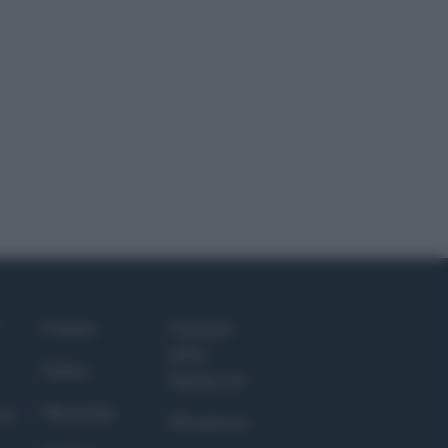
Culture
Giornale
dello
Salute
Spettacolo
Megachip
nce
Wondernet