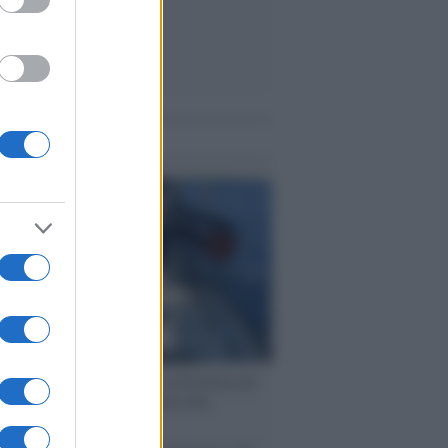
me notizie
ervista /
Marco Croatti e la Flottilla per
 le nostre vele gonfie grazie alla
vazione popolare