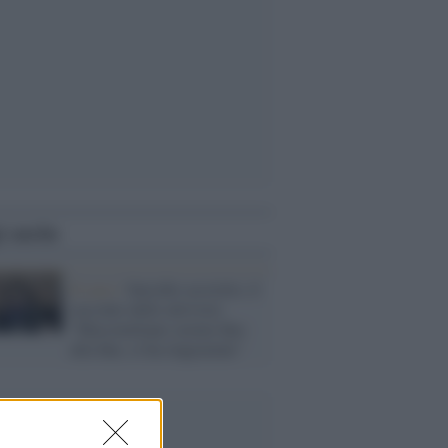
i anche
Il caso /
Suicidio assistito, il
racconto delle attiviste:
"Massimiliano sereno fino
alla fine, ci ha ringraziate"