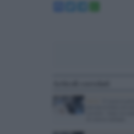
Facebook
Twitter
Telegram
WhatsA
Articoli correlati
Diritti /
E' morta la pri
persona in Italia con su
assistito: 'Anna' era mal
di sclerosi multipla