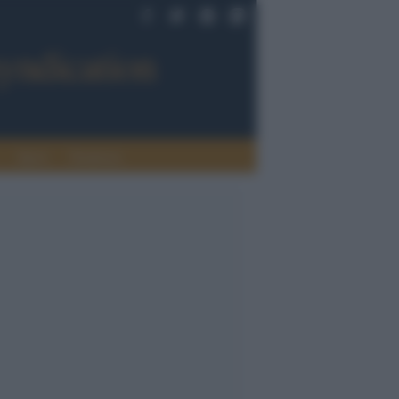
Sport
Tendenze