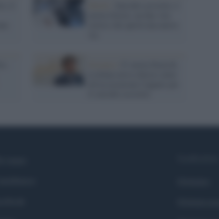
o, il
Diritti /
Suicidio assistito, è
morta Gloria: un fine vita
una
storico che aprirà una nuova
via
to,
Svizzera /
E' morta Paola R.,
la donna aveva chiesto aiuto
all'associazione Cappato per
il suicidio assistito
Syndication
i siamo
ntributors
Globalist
cebook
Globalscie