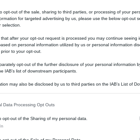
to opt-out of the sale, sharing to third parties, or processing of your per
formation for targeted advertising by us, please use the below opt-out s
 selection.
 that after your opt-out request is processed you may continue seeing i
ased on personal information utilized by us or personal information dis
 prior to your opt-out.
rately opt-out of the further disclosure of your personal information by
onfronto sulla legge sul fine vita, proseguono
he IAB’s list of downstream participants.
 di accedere al suicidio assistito. L’ultimo
tion may also be disclosed by us to third parties on the IAB’s List of 
reviso, affetta da mesotelioma pleurico, alla
 that may further disclose it to other third parties.
a. A denunciarlo è l’associazione Luca Coscioni,
 that this website/app uses one or more Google services and may gath
l Data Processing Opt Outs
including but not limited to your visit or usage behaviour. You may click 
 costretta a convivere con una forte
 to Google and its third-party tags to use your data for below specifi
o opt-out of the Sharing of my personal data.
aterali dovuti alle cure. L’associazione contesta
ogle consent section.
In
ero state indicate le motivazioni. L’Ulss 2 di