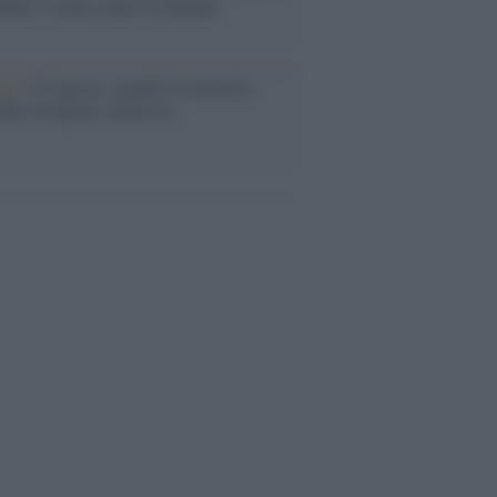
abat e trama contro la Spagna
ta /
L'8 agosto, quando la memoria
bbe insegnarci qualcosa