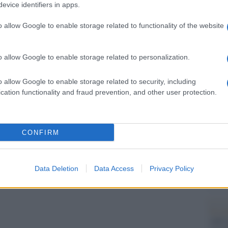
l tentativo di superare lo stallo, soprattutto sul
Il Se
evice identifiers in apps.
barch
arà quindi il Senato a decidere il percorso da
dall'e
o allow Google to enable storage related to functionality of the website
uno scrutinio palese previsto dal regolamento. Se
tentat
servil
procedere rapidamente, il provvedimento
europ
o allow Google to enable storage related to personalization.
a già prima della pausa estiva.
dei m
o allow Google to enable storage related to security, including
e ritiene che il rinvio serva soltanto a rallentare
cation functionality and fraud prevention, and other user protection.
Cisg
dal c
edì sono previste anche due audizioni richieste
giorn
ore di sanità e il Cnrr dovranno stabilire
CONFIRM
cchinario per l’autosomministrazione del farmaco
Gior
pposizioni credono sia un trucco per allungare
colon
Data Deletion
Data Access
Privacy Policy
dell'
Lo sc
sull’