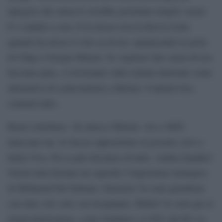
spiegava che senza Iv avrebbe governato meglio: senza
Iv è andato a casa. E la stessa cosa la diceva Letta
quando ha messo il veto su di noi, spalancando le porte
di Chigi a Giorgia Meloni. Se vogliono fare senza di noi,
facciano pure, ci troveranno sulla scheda elettorale come
alternativa di centrosinistra a Meloni. Contenti loro,
contenti tutti».
Renzi sottolinea: «Io attacco Meloni. Avs e M5S
attaccano me. Io faccio opposizione al governo, loro a
Italia Viva. Poi si può discutere di tutto. Arabia Saudita?
Ormai tutta Europa sta capendo l’importanza strategica
di Mohamed bin Salman. Giustizia? Io sono garantista
con tutti, loro solo con Scarpinato. Rifiuti? Io sono per il
termovalorizzatore, come Gualtieri e il 90% del Pd. La