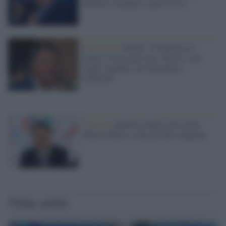
Meloni è incapace e pericolosa"
Italia Viva /
Renzi: "Un partito di
centro è necessario per vincere, non
voglio regalare voti alla destra
illiberale"
Firenze /
Inchiesta Open, prosciolti
Matteo Renzi e tutti gli altri imputati
Ultime notizie