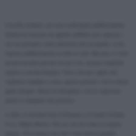
Con Elly Schlein «mi sono confrontato pubblicamente.
Schlein ha lanciato un appello pubblico per superare i
veti sui giornali e nella direzione del suo partito. Io ho
risposto pubblicamente in tutte le sedi. Ma non c’è stato
nessun incontro privato tra me e lei, nessun complotto
segreto e nessun disegno. Non è che per capire che
vogliamo mandare a casa» questo governo «serva chissà
quale disegno. Basta un disegnino, così lo capiscono
anche le stampelle del governo».
A dirlo, in un’intervista al Domani, è il leader di Italia
Viva, Matteo Renzi. Che sui veti di Conte in Liguria
spiega: «È la stessa cosa che Conte diceva quando