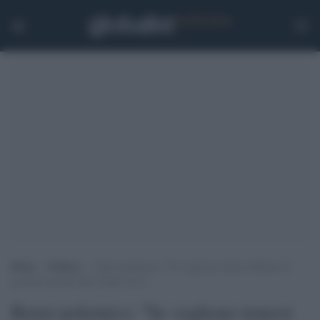
Home
>
Politica
>
Renzi polemico: “Se vogliono tenersi Meloni al
governo lascino fuori Italia Viva”
Renzi polemico: "Se vogliono tenersi