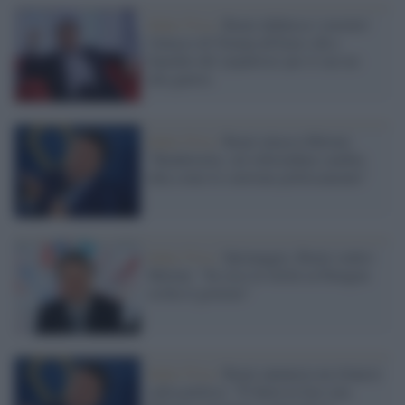
Italia Viva /
Renzi definisce 'corretto'
l'attacco di Trump all'Iran e dà a
Sanchéz del 'populista' per il suo no
alla guerra
Italia Viva /
Renzi attacca Meloni:
"Banderuola, sul referendum cambia
idea come le conviene politicamente"
Italia Viva /
Spionaggio, Renzi contro
Meloni: "Se esce la verità su Paragon
crolla il governo"
Italia Viva /
Renzi annuncia un rilancio
sulla politica: "È finita la fase zen,