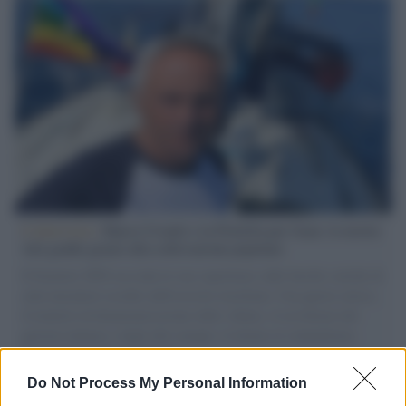
L'intervista /
Marco Croatti e la Flottilla per Gaza: le nostre
vele gonfie grazie alla sollevazione popolare
Il Senatore M5S racconta la sua esperienza sulle barche cariche di
aiuti umanitari assalite dall'esercito israeliano. Una guerra atroce,
il tentativo di disumanizzazione delle vittime, il servilismo del
governo italiano e degli altri europei, il ritorno al colonialismo.
L'importanza dei movimenti.
Do Not Process My Personal Information
L'album /
"Timeless", il nuovo album postumo di Prince