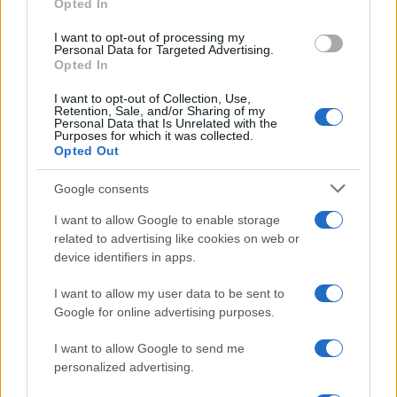
Opted In
grant or deny consent to Google and its third-party tags to
use your data for below specified purposes in below Google
I want to opt-out of processing my
consent section.
Personal Data for Targeted Advertising.
Opted In
I want to opt-out of Collection, Use,
Retention, Sale, and/or Sharing of my
Personal Data that Is Unrelated with the
Purposes for which it was collected.
Opted Out
Syndication
Culture
Google consents
Salute
Globalist
I want to allow Google to enable storage
related to advertising like cookies on web or
Megachip
Globalscience
device identifiers in apps.
GiULia
Globalsport
I want to allow my user data to be sent to
Google for online advertising purposes.
Prima Pagina
I want to allow Google to send me
personalized advertising.
Giornale dello
Chi siamo