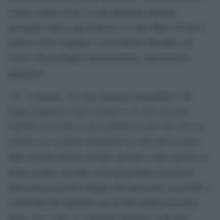
verità? Contro di me c’è una profonda antipatia
personale, unita a una certezza: io sono libero. E faccio
politica. Devo mandare a casa Salvini? Mi alleo con
Conte? Porto Draghi? Faccio politica, non sono un
populista».
«Io – conclude – ho dato massima disponibilità. Mi
hanno insultato in tutte le lingue, ma sono qui che
rispondo col sorriso e dico andiamo avanti. Ho fatto un
governo con i grillini nonostante mi facessero il segno
delle manette perché avevano arrestato i miei genitori in
modo assurdo. Ho fatto una maggioranza con chi mi
odiava pur di portare Draghi. Ho rinunciato a incarichi, a
cominciare dai ministeri, pur di fare politica da uomo
libero. Io ci sono, se vogliamo mandare a casa una