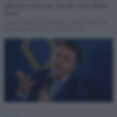
Meloni al governo lascino fuori Italia
Viva"
A dirlo, in un'intervista al Domani, è il leader di Italia Viva,
Matteo Renzi che parla dei veti di Conte e Avs