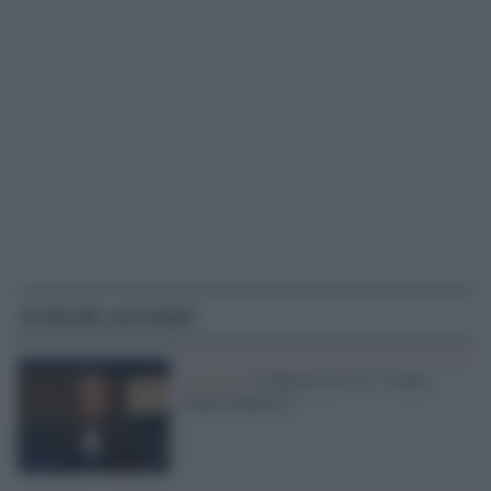
Articoli correlati
L'analisi /
I talk de La7 e il “Vieni
avanti, Matteo!”