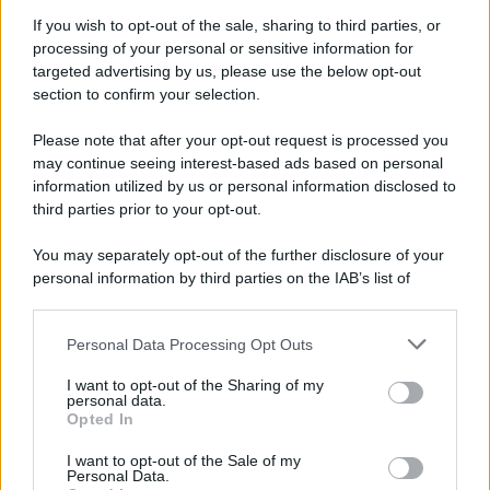
racconta quattro decenni di creatività
If you wish to opt-out of the sale, sharing to third parties, or
processing of your personal or sensitive information for
targeted advertising by us, please use the below opt-out
section to confirm your selection.
L'inaugurazione /
Cuneo inaugura Esseci: il nuovo polo
culturale nell’ex ospedale di Santa Croce
Please note that after your opt-out request is processed you
may continue seeing interest-based ads based on personal
information utilized by us or personal information disclosed to
third parties prior to your opt-out.
Musica /
Love Sensation, il primo duetto di Madonna e Kylie
You may separately opt-out of the further disclosure of your
Minogue
personal information by third parties on the IAB’s list of
downstream participants.
Personal Data Processing Opt Outs
This information may also be disclosed by us to third parties
L'evento /
La Sila diventa un palcoscenico naturale: nasce “A
on the IAB’s List of Downstream Participants that may further
I want to opt-out of the Sharing of my
Farla Amare Comincia Tu – Opera Sila”
disclose it to other third parties.
personal data.
Opted In
Please note that this website/app uses one or more Google
services and may gather and store information including but
I want to opt-out of the Sale of my
Personal Data.
not limited to your visit or usage behaviour. You may click to