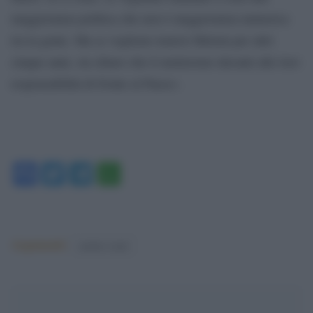
maggioranza politica che non è maggioranza numerica
tra la gente. Ma se vogliono tenersi Meloni per altri
cinque anni, sia chiaro che li metteremo davanti alle loro
responsabilità di fronte al Paese».
Facebook
Twitter
Telegram
WhatsApp
Argomenti:
matteo renzi