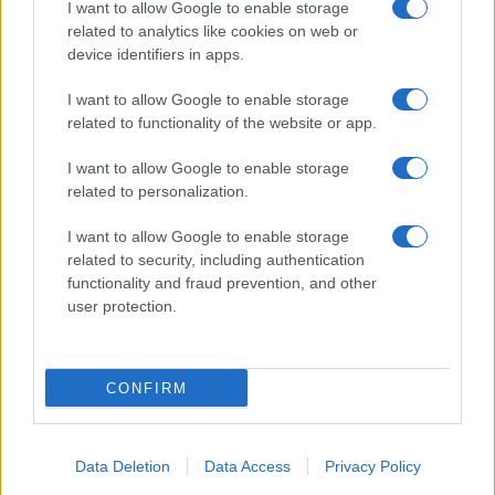
I want to allow Google to enable storage
Spettacolo
related to analytics like cookies on web or
Contributors
device identifiers in apps.
Wondernet
Facebook
I want to allow Google to enable storage
Giuliana Sgrena
related to functionality of the website or app.
Twitter
I want to allow Google to enable storage
Google News
related to personalization.
Mastodon
I want to allow Google to enable storage
related to security, including authentication
Cookie Policy
functionality and fraud prevention, and other
user protection.
Preferenze Privacy
CONFIRM
©2021 Globalist.it • All right reserved.
Data Deletion
Data Access
Privacy Policy
Syndication