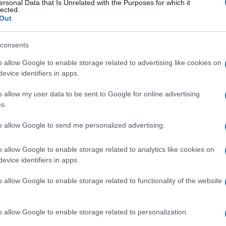
ersonal Data that Is Unrelated with the Purposes for which it
lected.
Out
ei si punta, tra l’altro, alla trasformazione di 1
consents
 agricoli in coltivazione di biocarburanti: le
o allow Google to enable storage related to advertising like cookies on
chè si sottrarranno aree agricole designate alla
evice identifiers in apps.
Ulti
iù alto il tasso di mortalità per fame. L’obiettivo
o allow my user data to be sent to Google for online advertising
 avviare una colonizzazione delle risorse
s.
e dal petrolio che è sempre stato il vero scopo del
to allow Google to send me personalized advertising.
 che della crisi climatica non interessa nulla
 predatorie del passato le popolazioni
o allow Google to enable storage related to analytics like cookies on
evice identifiers in apps.
overtà sociale e portato il debito estero africano
il debito interno arriva a 1.800 miliardi di
o allow Google to enable storage related to functionality of the website
L'int
Gaza:
o allow Google to enable storage related to personalization.
ologio della storia, con una strategia neo-
solle