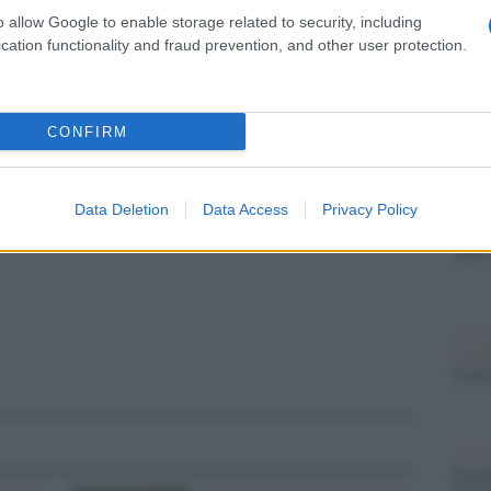
 quello che è stato fatto nel passato” conclude
Il Se
o allow Google to enable storage related to security, including
cation functionality and fraud prevention, and other user protection.
barch
dall'e
tentat
servil
CONFIRM
europ
pp
dei m
Data Deletion
Data Access
Privacy Policy
Il lu
della
L'ann
Laure
Perch