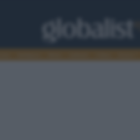
omia
Intelligence
Media
Ambiente
Cultura
Scienza