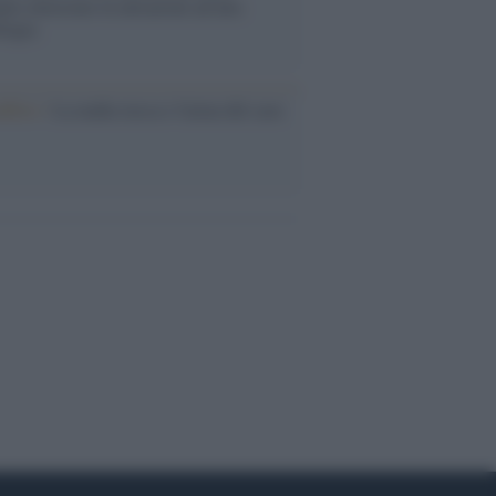
lie investono in attrazioni ad alta
logia
nflitto /
La mafia russa e l'arma del caos