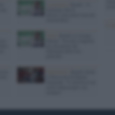
famig
i):
La polemica /
Bonelli: "Il
tecno
 una
monologo Rai di
Salvini come nella Corea del
Nord di Kim"
Il co
Verdi /
Bonelli su Arianna
ste,
Meloni: "Evocano complotti
ibere
per non parlare del
cia
fallimento delle loro
politiche"
ha da
Opposizione /
Bonelli chiede
Forti
le dimissioni di Daniela
Santanché: "E' ministra in un
modo imbarazzante e da
incapace"