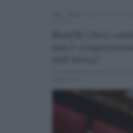
Home
>
Politica
>
Bonelli (Avs) contro Melon
dell’Africa”
Bonelli (Avs) cont
non è cooperazion
dell'Africa"
Così Angelo Bonelli portavoce di Europa
Meloni all'Onu