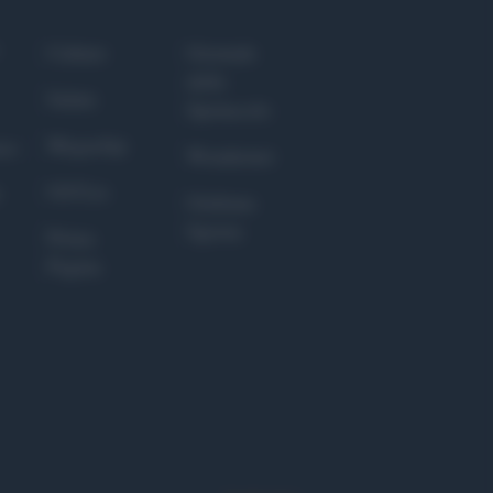
Culture
Giornale
dello
Salute
Spettacolo
Megachip
nce
Wondernet
GiULia
Giuliana
Sgrena
Prima
Pagina