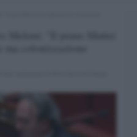
i: “Il piano Mattei non è cooperazione ma colonizzazione
ro Meloni: "Il piano Mattei
e ma colonizzazione
 Verde e parlamentare di AVS sul discorso di Giorgia