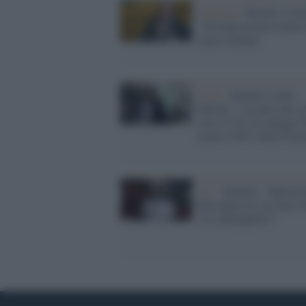
Alleanze /
Bonelli (Verd
"All'opposizione manca
regia comune"
Verdi /
Bonelli contro
Meloni: "Assalto alle co
solo il 15% di spiagge l
contro l'80% della Fran
Avs /
Bonelli: "Meloni 
dire qualcosa su Chico 
e la 'ndrangheta?"