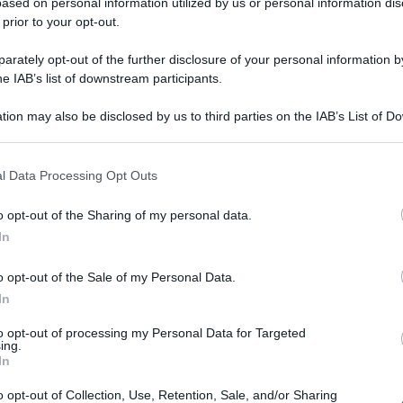
ased on personal information utilized by us or personal information dis
 prior to your opt-out.
rately opt-out of the further disclosure of your personal information by
he IAB’s list of downstream participants.
tion may also be disclosed by us to third parties on the IAB’s List of 
 that may further disclose it to other third parties.
 that this website/app uses one or more Google services and may gath
l Data Processing Opt Outs
including but not limited to your visit or usage behaviour. You may click 
le delle Nazioni Unite la premier italiana
 to Google and its third-party tags to use your data for below specifi
o opt-out of the Sharing of my personal data.
ogle consent section.
Mattei, definendola ‘la ricetta italiana per
In
’ Giorgia Meloni prova a rassicurare: ‘vogliamo
o opt-out of the Sale of my Personal Data.
attraverso un approccio che non è né
In
edatorio ma basato sul rispetto e sul diritto per
to opt-out of processing my Personal Data for Targeted
mi pari’. La Premier mente sapendo di mentire.””
ing.
In
 Europa Verde e parlamentare di AVS, che
o opt-out of Collection, Use, Retention, Sale, and/or Sharing