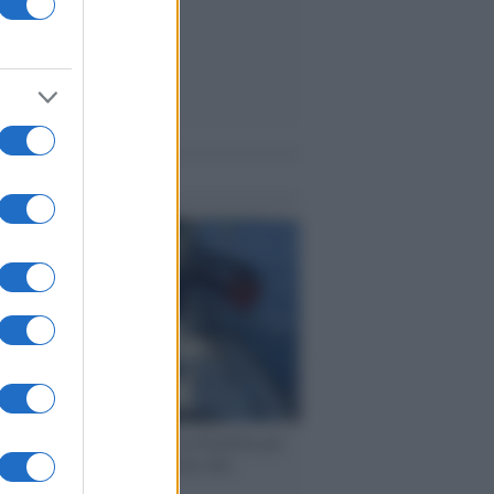
me notizie
ervista /
Marco Croatti e la Flottilla per
 le nostre vele gonfie grazie alla
vazione popolare