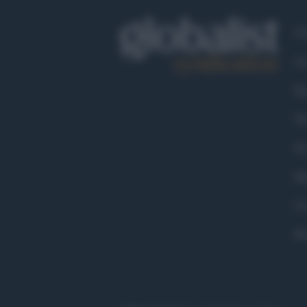
Ch
Co
Fa
Tw
Go
Ma
Co
Pr