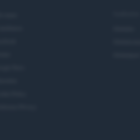
Syndication
i siamo
ntributors
Globalist
cebook
Globalscie
itter
Globalsport
ogle News
stodon
okie Policy
eferenze Privacy