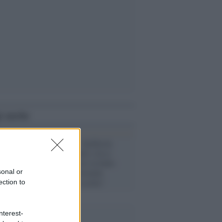
i anche
Opposizione /
Inchiesta
Fanpage, Bonelli (Avs):
"Meloni non tiri in ballo
Mattarella, Gioventù
sonal or
Nazionale va sciolta"
ection to
nterest-