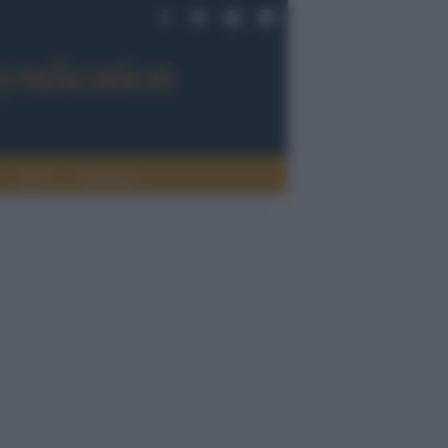
Sport
Tendenze