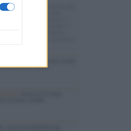
natore M5S racconta la sua esperienza sulle
e cariche di aiuti umanitari assalite
sercito israeliano. Una guerra atroce, il
ivo di disumanizzazione delle vittime, il
ismo del governo italiano e degli altri
ei, il ritorno al colonialismo. L'importanza
ovimenti.
tto /
Addio a Francesco Guccini, il poeta
 canzone d’autore italiana
iversario /
90 anni di Yves Saint
nt, tra moda e scandali
é i centri di intrattenimento per