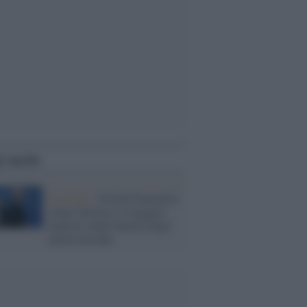
i anche
Il ritratto /
Perché Piantedosi
(dopo Salvini) è il peggior
ministro degli Interni degli
ultimi decenni