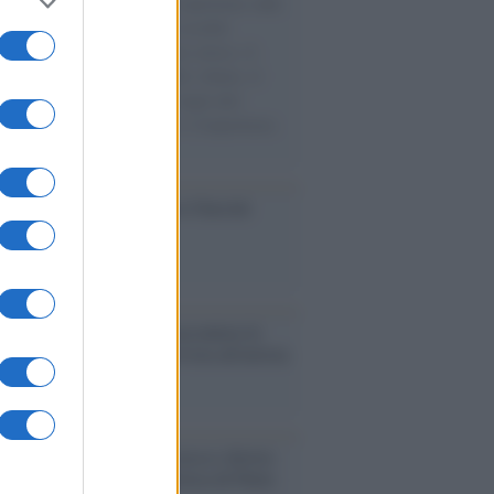
natore M5S racconta la sua esperienza sulle
e cariche di aiuti umanitari assalite
sercito israeliano. Una guerra atroce, il
ivo di disumanizzazione delle vittime, il
ismo del governo italiano e degli altri
ei, il ritorno al colonialismo. L'importanza
ovimenti.
ca /
Al maestro Francesco Guccini
cordo /
Quando Guccini raccontava le
ache epafaniche": l'intervista all'artista
i definiva un 'narratore'
udio /
Disinformazione russa e destra:
 la macchina propagandistica di Putin