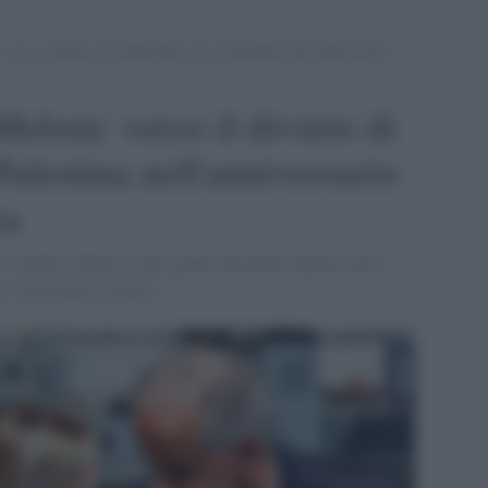
verso il divieto di manifestare per la Palestina nell’anniversario
Meloni: verso il divieto di
Palestina nell'anniversario
za
l 5 ottobre a Roma, a due giorni dal primo anniversario
 è destinato a saltare.