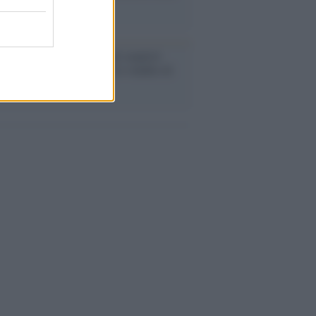
o la crisi di Ceuta
enze /
Sale il numero degli acquisti
e in Europa e aumentano le vendite di
oli second hand