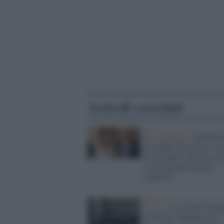
Articoli correlati
Il commento /
Piantedos
dovrebbe dimettersi: no
le avventure amorose m
la vergognosa fuga di
Almasri
Il caso /
La Corte d’App
di Torino: Shahin non è