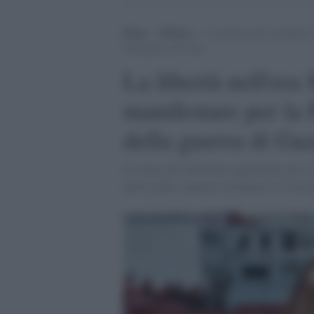
Home
>
Politica
>
La libertà nell’era Meloni: 
della guerra di Gaza
La libertà nell'era 
manifestare per la 
della guerra di Ga
Il corteo pro-Palestina organizzato per i
dell'eccidio compiuto da Hamas in Israele,