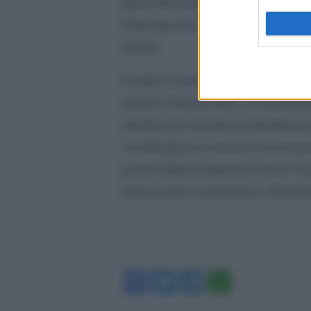
piena liberazione e il ritorno». «
Palestina non sarà libero dal regim
Israele.
Contro il corteo si sono schierati
mentre l’Unione delle Associazioni 
ministro per fermare la manifestazi
«Confondere il concetto di resistenz
parole della presidente Celeste Vich
della nostra Costituzione e Resist
Facebook
Twitter
Telegram
WhatsA