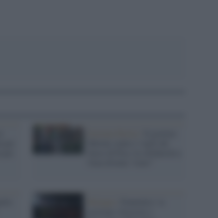
i
Estrema Destra /
Il governo
n per
Meloni contro i vigili del
a per
fuoco di Pisa: la solidarietà a
Gaza diventa “reato”
ello
Bologna /
Piantedosi: la
gestione 'sfascista' e