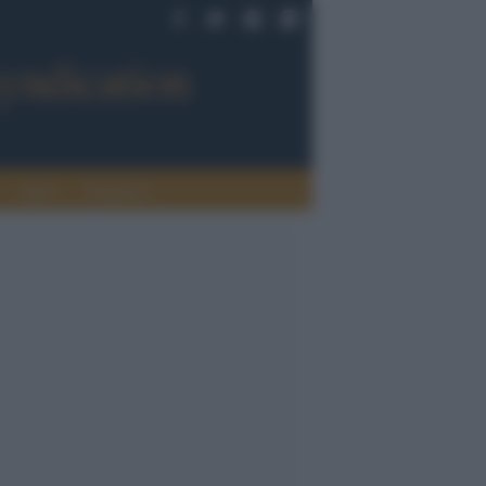
Sport
Tendenze