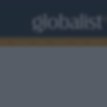
omia
Intelligence
Media
Ambiente
Cultura
Scienza