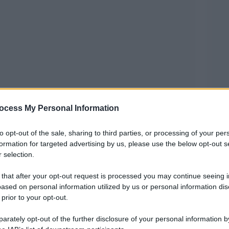
ocess My Personal Information
ente mascherata da esigenze di ordine pubblico.
to opt-out of the sale, sharing to third parties, or processing of your per
i probabilità il corteo pro-Palestina organizzato
formation for targeted advertising by us, please use the below opt-out s
rni dal primo anniversario dell’eccidio compiuto
 selection.
altare. Il Viminale, infatti, sta valutando la
 that after your opt-out request is processed you may continue seeing i
ased on personal information utilized by us or personal information dis
ione per i troppi rischi per l’ordine pubblico. A
 prior to your opt-out.
no, che proprio oggi ha presieduto un comitato
rately opt-out of the further disclosure of your personal information by
ono in particolare i proclami dei giovani