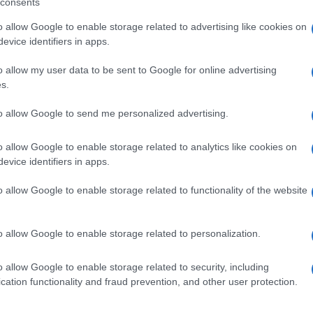
Il Se
consents
a contatto con le forze dell’ordine nel tentativo
barch
o allow Google to enable storage related to advertising like cookies on
dall'e
evice identifiers in apps.
tentat
servil
nesi hanno annunciato sui propri social un corteo
o allow my user data to be sent to Google for online advertising
europ
s.
sollevando le prime perplessità da parte di
dei m
, anche del Viminale. Il ministro Matteo
to allow Google to send me personalized advertising.
Musi
ne» alla questione, soprattutto per gli annunci
o allow Google to enable storage related to analytics like cookies on
stinese. «Scendiamo in piazza a Roma per una
evice identifiers in apps.
enere il popolo palestinese e il suo movimento
o allow Google to enable storage related to functionality of the website
gli attivisti -, per onorare gli oltre quarantamila
Il ri
"Cron
ti che da un anno lottano senza tregua, per
o allow Google to enable storage related to personalization.
che s
te e insorge contro l’invasore e il suo Stato
guiti altri post e annunci sulla manifestazione, in
o allow Google to enable storage related to security, including
cation functionality and fraud prevention, and other user protection.
Lo st
n si fermerà fino a quando non otterremo la
anche