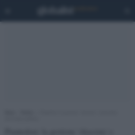
Home
>
Notizie
>
Piantedosi: la gestione ‘sfascista’ e muscolare
dell’ordine pubblico
Piantedosi: la gestione 'sfascista' e