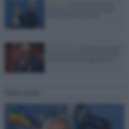
Il ritratto /
Perché Piantedosi (dopo
Salvini) è il peggior ministro degli
Interni degli ultimi decenni
Estrema Destra /
Remigration Summit:
Piantedosi legittima una iniziativa che
viola apertamente la legge Mancino
Ultime notizie