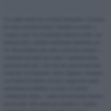
È accaduto quello che era facile immaginare. Il governo
ha voluto mostrare la forza e chiamare lo scontro, e
scontro è stato. Ore di guerriglia urbana in
centro, otto
poliziotti feriti e quindici manifestanti identificati, per
ora. Ma un bilancio più esatto si potrà fare domani, a
cominciare dai danni che scontri e vandalismi hanno
provocato alla città, e dai costi che la prova muscolare
voluta dai vari Piantedosi, Salvini, Bignami, immagino,
con il placet di Meloni, avrà per i cinquecento agenti
antisommossa mobilitati, le scuole e le attività
commerciali sospese, i cantieri del tram prima fermati e
poi devastati. Tutto questo per garantire il “regolare