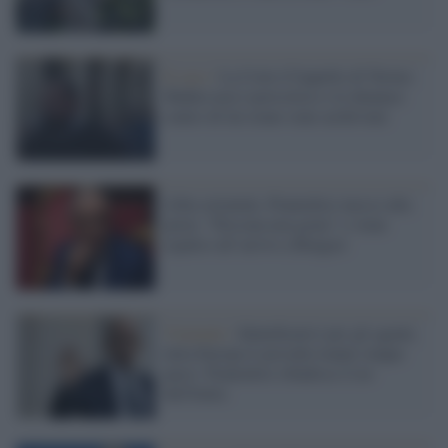
Il caso /
La Corte d’Appello di Torino:
Shahin non è pericoloso e le denunce
contro di lui erano state archiviate
Libia orientale, Piantedosi messo alla
porta: "Persona non grata" e viene
espulso all’arrivo a Bengasi
Viminale /
Identificativi per gli agenti,
tutta Europa li prevede tranne cinque
paesi: Piantedosi ribadisce il no
dell'Italia