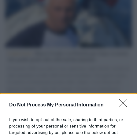
L'intervista /
Marco Croatti e la Flottilla per Gaza: le nostre
vele gonfie grazie alla sollevazione popolare
Il Senatore M5S racconta la sua esperienza sulle barche cariche di
aiuti umanitari assalite dall'esercito israeliano. Una guerra atroce,
il tentativo di disumanizzazione delle vittime, il servilismo del
governo italiano e degli altri europei, il ritorno al colonialismo.
L'importanza dei movimenti.
Do Not Process My Personal Information
Tel Aviv /
La “vittoria totale” di Israele significa una guerra
senza fine
If you wish to opt-out of the sale, sharing to third parties, or
processing of your personal or sensitive information for
targeted advertising by us, please use the below opt-out