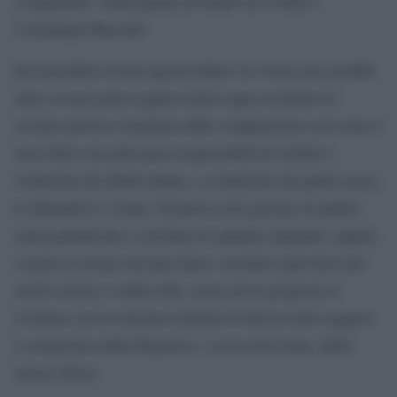
svolgimento” della partita di basket tra Virtus e
l’israeliana Maccabi.
Era possibile evitare questa follia? Si. Posto che sarebbe
stato se non giusto quanto meno equo escludere le
società sportive israeliane dalle competizioni così come è
stato fatto con altri paesi responsabili di crimini e
violazioni dei diritti umani, a cominciare da quelle russe,
le alternative c’erano. Si poteva non giocare la partita
senza penalizzare a tavolino la squadra ospitante, oppure
si poteva cercare un’altra data o un’altra sede fuori dal
centro storico o dalla città, come aveva proposto il
Comune con il consenso iniziale di diversi altri soggetti
a cominciare dalla Regione e, se ho letto bene, della
stessa Virtus.