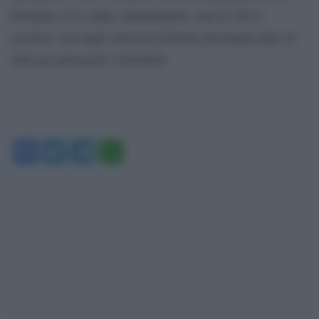
Bologna. E la colpa, naturalmente, sarà di chi la
governa, non degli sfascisti di Roma che hanno fatto di
tutto per provocare l’incidente.
Facebook
Twitter
Telegram
WhatsApp