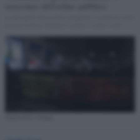
muscolare dell'ordine pubblico
accaduto quello che era facile immaginare. Il governo ha voluto
mostrare la forza e chiamare lo scontro, e scontro è stato.
Manifestazione a Bologna
Claudio Visani