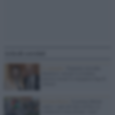
Articoli correlati
Il commento /
Piantedosi dovrebbe
dimettersi: non per le avventure
amorose ma per la vergognosa fuga di
Almasri
Estrema Destra /
Il governo Meloni
contro i vigili del fuoco di Pisa: la
solidarietà a Gaza diventa “reato”