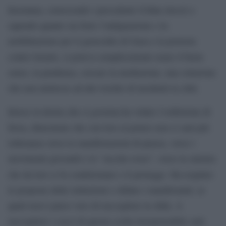
Insomma, conoscendo i precedenti (Udine docet) e
sapendo quanto sia forte l’indignazione e la
mobilitazione per il genocidio di Gaza e la protesta
contro Israele, si poteva semplicemente usare il buon
senso, la prudenza, cercare la mediazione, una soluzione
che non mettesse ad alto rischio di incidenti la città.
Invece la destra che ci governa ha voluto l’esibizione di
forza, dimostrare che con loro al potere non ci sarà più
tolleranza verso le manifestazioni di piazza, verso i
movimenti giovanili e le “zecche rosse”, verso la sinistra
che da loro si fa condizionare o li protegge. Ha respinto
le proposte delle istituzioni e sfidato i manifestanti, ai
quali non è parso vero di raccogliere la sfida. A
raccogliere i cocci di questa scelta irresponsabile sarà