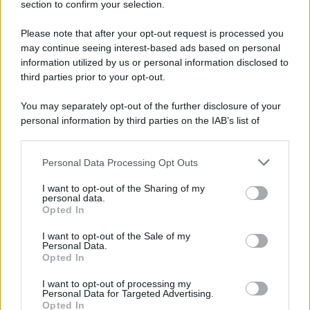
section to confirm your selection.
Vangelo /
La vita si intreccia con le paure come il giorno
succede alla notte
Please note that after your opt-out request is processed you
may continue seeing interest-based ads based on personal
information utilized by us or personal information disclosed to
third parties prior to your opt-out.
La scoperta /
Oplontis, le vittime dell’eruzione del Vesuvio
You may separately opt-out of the further disclosure of your
furono più numerose del previsto
personal information by third parties on the IAB’s list of
downstream participants.
Personal Data Processing Opt Outs
This information may also be disclosed by us to third parties
Il medagliere /
Europei di nuoto: Pellecani guida una super
on the IAB’s List of Downstream Participants that may further
I want to opt-out of the Sharing of my
Italia
disclose it to other third parties.
personal data.
Opted In
Please note that this website/app uses one or more Google
services and may gather and store information including but
I want to opt-out of the Sale of my
Personal Data.
not limited to your visit or usage behaviour. You may click to
Opted In
grant or deny consent to Google and its third-party tags to
use your data for below specified purposes in below Google
I want to opt-out of processing my
consent section.
Personal Data for Targeted Advertising.
Opted In