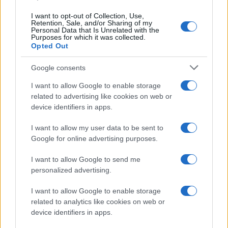
I want to opt-out of Collection, Use,
Retention, Sale, and/or Sharing of my
Personal Data that Is Unrelated with the
Purposes for which it was collected.
Opted Out
Syndication
Culture
Google consents
Salute
Globalist
I want to allow Google to enable storage
related to advertising like cookies on web or
Megachip
Globalscience
device identifiers in apps.
GiULia
Globalsport
I want to allow my user data to be sent to
Google for online advertising purposes.
Prima Pagina
I want to allow Google to send me
personalized advertising.
Giornale dello
Chi siamo
I want to allow Google to enable storage
Spettacolo
related to analytics like cookies on web or
Contributors
device identifiers in apps.
Wondernet