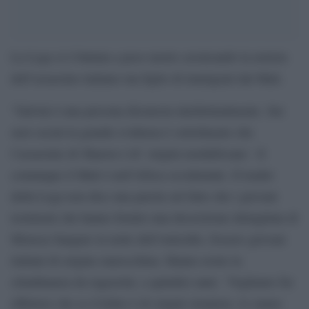
La Lega si è buttata a peso morto cavalcando la notizia
dell’assassino italiano ma figlio di immigrati dal Mali.
“Salvini è una persona disonesta intellettualmente. Sui
suoi social in grande evidenza è sottolineato che
l’assassino di Sharon è di `origini nordafricane´. E
comunque il Mali è nell’Africa occidentale. Il leader
della Lega non dice una parola sul fatto che i giovani
testimoni che hanno fornito una descrizione dettagliata di
Moussa Sangare la notte dell’omicidio, fossero giovani
italiani di origine marocchina. Hanno avuto la
cittadinanza da ragazzini, a quindici anni. `Vogliamo far
riflettere che se il killer è di origini straniere, lo siamo