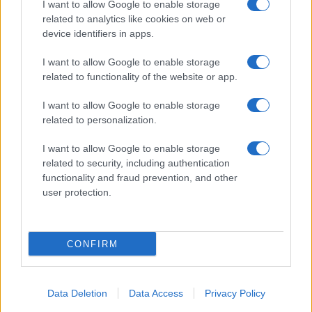
I want to allow Google to enable storage
Spettacolo
related to analytics like cookies on web or
Contributors
device identifiers in apps.
Wondernet
Facebook
I want to allow Google to enable storage
Giuliana Sgrena
related to functionality of the website or app.
Twitter
I want to allow Google to enable storage
Google News
related to personalization.
Mastodon
I want to allow Google to enable storage
related to security, including authentication
Cookie Policy
functionality and fraud prevention, and other
user protection.
Preferenze Privacy
CONFIRM
©2021 Globalist.it • All right reserved.
Data Deletion
Data Access
Privacy Policy
Syndication