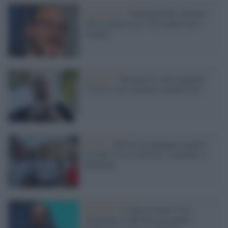
La strategia /
Femminicidio, Faraone:
"Serve un percorso di recupero per i
violenti"
Alleanze /
Faraone (Iv) dà le pagelle:
"L'Ulivo con i grillini è populismo"
Destra /
Salvini fa campagna acquisti
su Italia Viva in Sicilia: i renziani si
difendono
Omofobia /
L'idea di Italia Viva:
"Sostituire il ddl Zan con quello