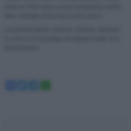
anche noi. Forse senza la nostra testimonianza sarebbe
libero. Pensiamo di aver fatto il nostro dovere´.
Lasciatemelo ripetere: disonesto, disonesto, disonesto”.
Lo scrive su X il presidente dei deputati di Italia Viva
Davide Faraone.
Facebook
Twitter
Telegram
WhatsApp