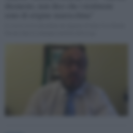
disonesto, non dice che i testimoni
sono di origine marocchina"
Lo scrive su X il presidente dei deputati di Italia Viva Davide
Faraone dopo la campagna xenofoba della Lega