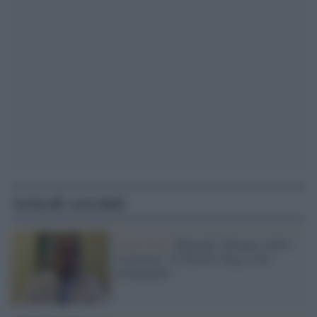
Articoli correlati
Italia Viva /
Migranti, Faraone contro
il governo: "Il decreto Ong è solo
propaganda"