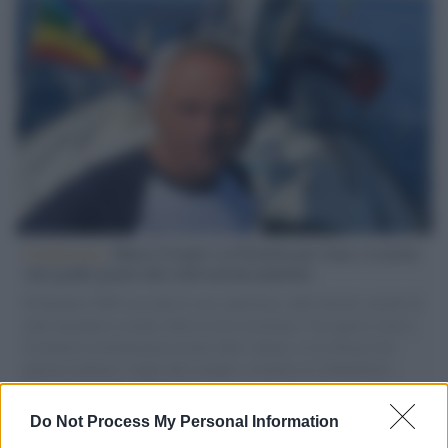
L'intervista /
Marco Croatti e la Flottilla per Gaza: le nostre
vele gonfie grazie alla sollevazione popolare
Il Senatore M5S racconta la sua esperienza sulle barche cariche di
aiuti umanitari assalite dall'esercito israeliano. Una guerra atroce,
il tentativo di disumanizzazione delle vittime, il servilismo del
governo italiano e degli altri europei, il ritorno al colonialismo.
L'importanza dei movimenti.
Do Not Process My Personal Information
Tendenze /
Sale il numero degli acquisti online in Europa e