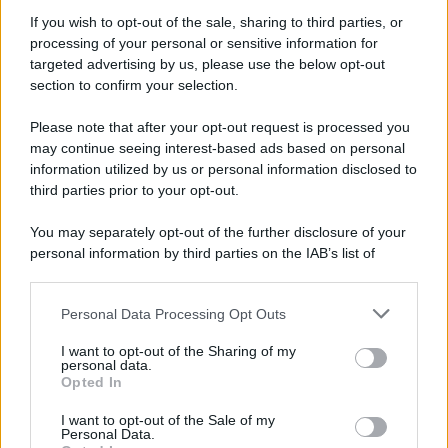
aumentano le vendite di articoli second hand
If you wish to opt-out of the sale, sharing to third parties, or
processing of your personal or sensitive information for
targeted advertising by us, please use the below opt-out
section to confirm your selection.
Pd /
Un partito progressista e di sinistra che si spacca sul
riarmo ha un serio problema
Please note that after your opt-out request is processed you
may continue seeing interest-based ads based on personal
information utilized by us or personal information disclosed to
third parties prior to your opt-out.
Il caso /
Trump ha quasi esaurito l'arsenale Usa, ma il
You may separately opt-out of the further disclosure of your
tycoon smentisce
personal information by third parties on the IAB’s list of
downstream participants.
Personal Data Processing Opt Outs
This information may also be disclosed by us to third parties
La banca /
Caso Mps: i pm milanesi ora vogliono vederci
on the IAB’s List of Downstream Participants that may further
I want to opt-out of the Sharing of my
chiaro sulle “chat” tra un dirigente del Mef e alcuni ministri
disclose it to other third parties.
personal data.
Opted In
Please note that this website/app uses one or more Google
services and may gather and store information including but
I want to opt-out of the Sale of my
Personal Data.
not limited to your visit or usage behaviour. You may click to