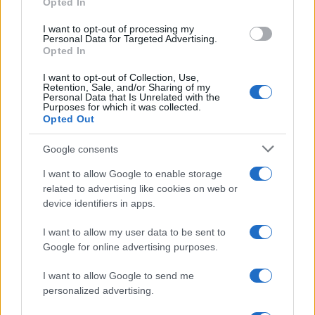
Opted In
grant or deny consent to Google and its third-party tags to
use your data for below specified purposes in below Google
I want to opt-out of processing my
consent section.
Personal Data for Targeted Advertising.
Opted In
I want to opt-out of Collection, Use,
Retention, Sale, and/or Sharing of my
Personal Data that Is Unrelated with the
Purposes for which it was collected.
Opted Out
Syndication
Culture
Google consents
Salute
Globalist
I want to allow Google to enable storage
related to advertising like cookies on web or
Megachip
Globalscience
device identifiers in apps.
GiULia
Globalsport
I want to allow my user data to be sent to
Google for online advertising purposes.
Prima Pagina
I want to allow Google to send me
personalized advertising.
Giornale dello
Chi siamo