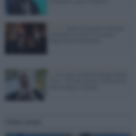
Scalfarotto e porre la fiducia"
Il caso /
Renzi non prende le distanze
da Salman ma Italia Viva attacca
Magistratura democratica
Iv /
Il 'sogno' di Davide Faraone (Italia
Viva): "Un unico partito, da Bonaccini
alla Carfagna a Calenda"
Ultime notizie