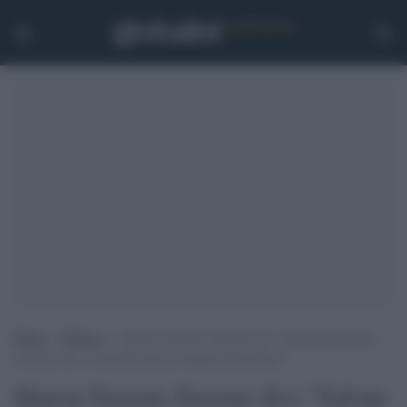
Home
>
Politica
>
Sharon Verzeni, Faraone (Iv): “Salvini disonesto,
non dice che i testimoni sono di origine marocchina”
Sharon Verzeni, Faraone (Iv): "Salvini