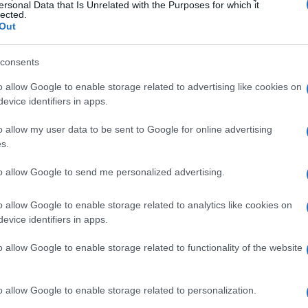
l’autunno. E riguarderà sia l’elezione del
ersonal Data that Is Unrelated with the Purposes for which it
lected.
parlamentari. Governo e maggioranza hanno
Out
 l’elezione diretta del Presidente del Consiglio
consents
alma stanno decidendo con quale legge elettorale
o allow Google to enable storage related to advertising like cookies on
si a discutere di una riforma costituzionale,
Ulti
evice identifiers in apps.
e abbinata».
o allow my user data to be sent to Google for online advertising
s.
zionali cerca in questo modo di sanare un vulnus.
 è divisa sul tipo di legge elettorale da cucire
to allow Google to send me personalized advertising.
no divisi su tutto meno che nel compiere lo
o allow Google to enable storage related to analytics like cookies on
icana. Le carte però andavano scoperte prima.
evice identifiers in apps.
a inaccettabile che cambia i poteri e
o allow Google to enable storage related to functionality of the website
on è indifferente come la destra pensa di eleggere
L'int
Gaza:
un sovrano assoluto», conclude.
solle
o allow Google to enable storage related to personalization.