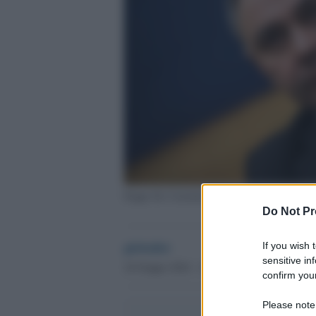
Peppe De Cristofaro
Do Not Pr
globalist
If you wish 
sensitive in
24 Giugno 2024 - 14.12
confirm your
Please note