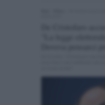
Home
>
Politica
>
De Cristofaro accusa la min
pensarci prima”
De Cristofaro accus
"La legge elettora
Doveva pensarci p
De Cristofaro: "Il Premierato è una forzat
nostro Paese e non è indifferente come la d
un sovrano assoluto"