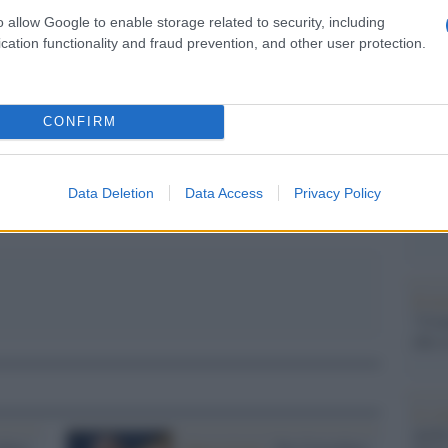
Il Se
o allow Google to enable storage related to security, including
barch
cation functionality and fraud prevention, and other user protection.
dall'e
tentat
pp
servil
europ
CONFIRM
dei m
Musi
Data Deletion
Data Access
Privacy Policy
Il ri
"Cron
che s
Lo st
anche