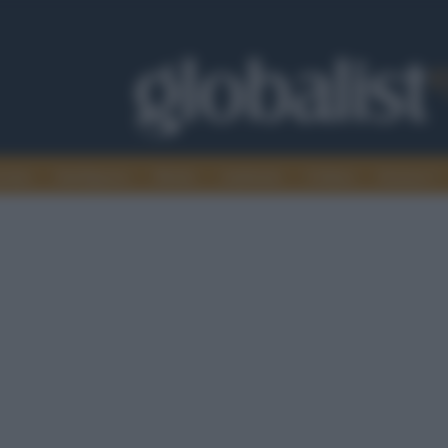
omia
Intelligence
Media
Ambiente
Cultura
Scienza