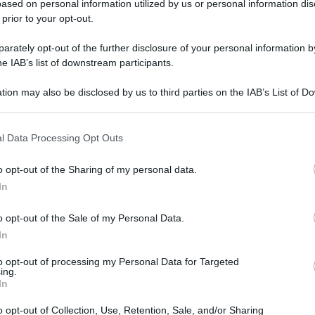
ased on personal information utilized by us or personal information dis
 prior to your opt-out.
rately opt-out of the further disclosure of your personal information by
he IAB’s list of downstream participants.
tion may also be disclosed by us to third parties on the IAB’s List of 
 that may further disclose it to other third parties.
 that this website/app uses one or more Google services and may gath
l Data Processing Opt Outs
including but not limited to your visit or usage behaviour. You may click 
 to Google and its third-party tags to use your data for below specifi
o opt-out of the Sharing of my personal data.
ogle consent section.
In
e Sinistra Peppe De Cristofaro, presidente del
 contestato le recenti parole della ministra
o opt-out of the Sale of my Personal Data.
In
 leggere elettorale non sarà pronta prima del
to opt-out of processing my Personal Data for Targeted
ing.
In
icura, sta studiando la prossima legge elettorale
o opt-out of Collection, Use, Retention, Sale, and/or Sharing