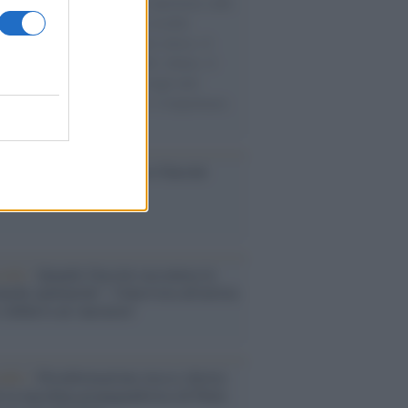
natore M5S racconta la sua esperienza sulle
e cariche di aiuti umanitari assalite
sercito israeliano. Una guerra atroce, il
ivo di disumanizzazione delle vittime, il
ismo del governo italiano e degli altri
ei, il ritorno al colonialismo. L'importanza
ovimenti.
ca /
Al maestro Francesco Guccini
cordo /
Quando Guccini raccontava le
ache epafaniche": l'intervista all'artista
i definiva un 'narratore'
udio /
Disinformazione russa e destra:
 la macchina propagandistica di Putin