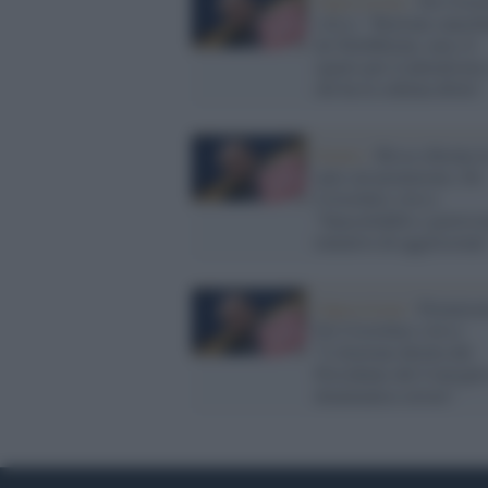
Opposizione /
De Crist
(Avs): "Bortone cancell
da TeleMeloni, non c'è
spazio per il pluralismo
chi ha la schiena dritta"
Senato /
Rissa sfiorata i
aula sul premierato, De
Cristofaro (Avs):
"Inaccettabile e graviss
tentativo di aggressione
Opposizione /
Premierat
De Cristofaro (Avs):
"L'elezione diretta del
Presidente del Consigli
drammatico errore"