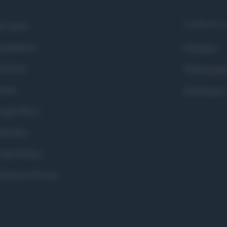
Syndication
i siamo
ntributors
Globalist
cebook
Globalscie
itter
Globalsport
ogle News
stodon
okie Policy
eferenze Privacy