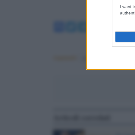
I want t
authenti
Facebook
Twitter
Telegram
WhatsA
Argomenti:
governo meloni
Articoli correlati