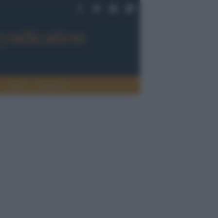
Sport
Tendenze