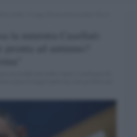
istra Casellati: “La legge elettorale pronta ad autunno? Doveva
a la ministra Casellati:
le pronta ad autunno?
rima"
ura inaccettabile che cambia i poteri e l'architettura del
estra pensa di eleggere quello che a tutti gli effetti sarà