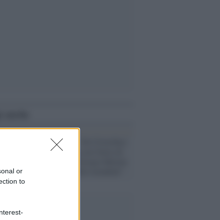
i anche
Opposizione /
De Cristofaro
(Avs): "Basta con l'invio di
armi a Kiev, Giorgia Meloni
si piega alle élite mondiali"
sonal or
ection to
nterest-