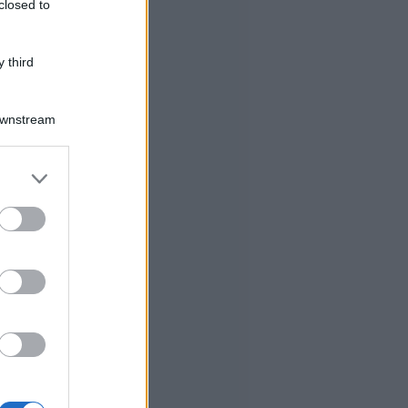
closed to
 third
Downstream
er and store
to grant or
ed purposes