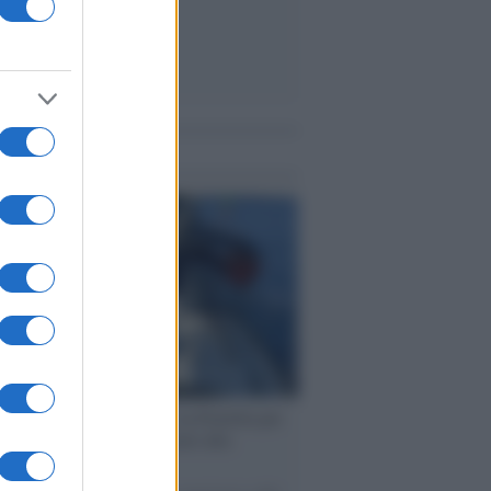
me notizie
ervista /
Marco Croatti e la Flottilla per
 le nostre vele gonfie grazie alla
vazione popolare