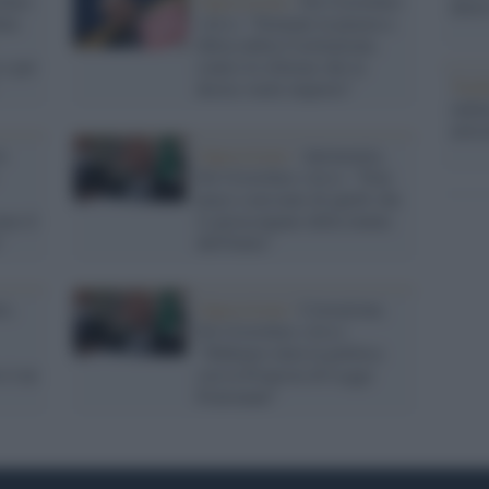
ofaro
Opposizione /
De Cristofaro
dietr
ata
(Avs): "Domani in piazza a
difesa della Costituzione,
 e per
contro le riforme che la
Tend
destra vuole imporre"
onlin
artic
n
Opposizione /
Autonomia,
De Cristofaro (Avs): "Non
piace a nessuno di quelli che
imo il
si preoccupano della tenuta
"
dell'Italia"
o,
Opposizione /
Corruzione,
De Cristofaro (Avs):
"Sfidiamo tutta la politica
o è un
con la Proposta di Legge
Fratoianni"