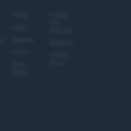
Culture
Giornale
dello
Salute
Spettacolo
Megachip
nce
Wondernet
GiULia
Giuliana
Sgrena
Prima
Pagina