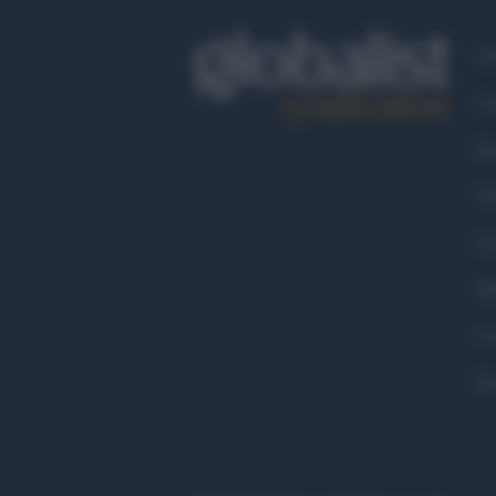
Ch
Co
Fa
Tw
Go
Ma
Co
Pr