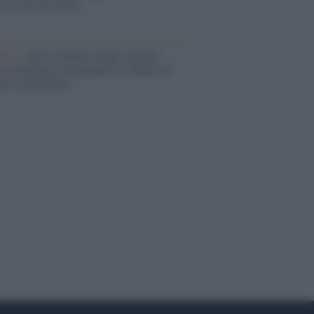
o la crisi di Ceuta
enze /
Sale il numero degli acquisti
e in Europa e aumentano le vendite di
oli second hand