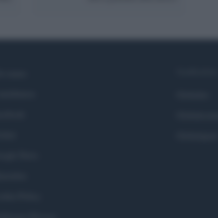
Syndication
i siamo
ntributors
Globalist
cebook
Globalscie
itter
Globalsport
ogle News
stodon
okie Policy
eferenze Privacy