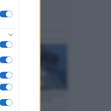
me notizie
ervista /
Marco Croatti e la Flottilla per
 le nostre vele gonfie grazie alla
vazione popolare