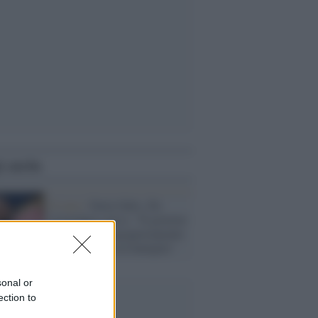
i anche
Il caso /
Ilaria Salis, De
Cristofaro (Avs): "Il governo
Meloni sta vergognosamente
lasciando sola la famiglia"
sonal or
ection to