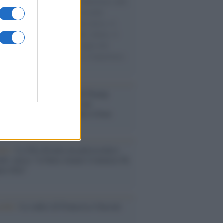
natore M5S racconta la sua esperienza sulle
e cariche di aiuti umanitari assalite
sercito israeliano. Una guerra atroce, il
ivo di disumanizzazione delle vittime, il
ismo del governo italiano e degli altri
ei, il ritorno al colonialismo. L'importanza
ovimenti.
tina /
Il Board of Peace di Trump
na il primo contratto per un
mentale avamposto militare a Gaza
nto /
La Sila diventa un palcoscenico
rale: nasce “A Farla Amare Comincia Tu
ra Sila”
cordo /
Le radici di Francesco Guccini