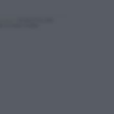
iversario /
90 anni di Yves Saint
nt, tra moda e scandali