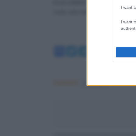
in un cantiere, perchè lei si preocc
I want t
costo, non certo dei lavoratori».
I want t
authenti
Facebook
Twitter
Telegram
WhatsA
Argomenti:
governo meloni