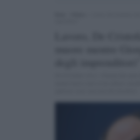
Home
>
Politica
>
Lavoro, De Cristofaro (Avs
imprenditori”
Lavoro, De Cristof
muore mentre Giorg
degli imprenditori
De Cristofaro (Avs): «Giorgia dice pure 
mentre lavora a nero in un cantiere, perchè
qualsiasi costo, non certo dei lavoratori