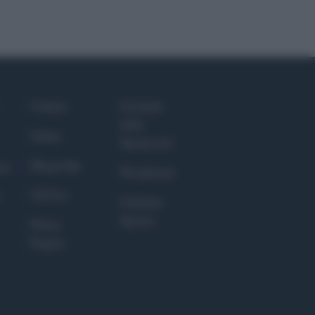
Culture
Giornale
dello
Salute
Spettacolo
Megachip
nce
Wondernet
GiULia
Giuliana
Sgrena
Prima
Pagina