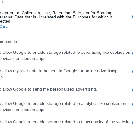
za casco e senza protezioni. In condizioni di
In
mpre dalle mie parti, soprattutto nell’edilizia,
o opt-out of Collection, Use, Retention, Sale, and/or Sharing
ersonal Data that Is Unrelated with the Purposes for which it
o in tutto il Paese insieme al subappalto».
lected.
Out
i per quattro soldi dopo aver perso il padre.
Ulti
consents
 ci va al posto tuo si trova sempre. Perciò,
o allow Google to enable storage related to advertising like cookies on
posta di salario minimo sapevamo bene che era
evice identifiers in apps.
condizione del lavoro sempre più povero,
o allow my user data to be sent to Google for online advertising
è legale. Figuriamoci quello delle migliaia di
s.
ono ogni giorno di casa a rischiare la vita per
to allow Google to send me personalized advertising.
o allow Google to enable storage related to analytics like cookies on
 a dire no a tutto, al salario minimo, agli
evice identifiers in apps.
L'int
ento della sicurezza sul lavoro. E Giorgia dice
Gaza:
o allow Google to enable storage related to functionality of the website
solle
il popolo muore a 21 anni mentre lavora a nero