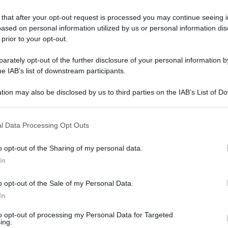
 that after your opt-out request is processed you may continue seeing i
ased on personal information utilized by us or personal information dis
 prior to your opt-out.
rately opt-out of the further disclosure of your personal information by
he IAB’s list of downstream participants.
tion may also be disclosed by us to third parties on the IAB’s List of 
 that may further disclose it to other third parties.
 that this website/app uses one or more Google services and may gath
l Data Processing Opt Outs
including but not limited to your visit or usage behaviour. You may click 
e Sinistra, Peppe De Cristofaro, presidente del
 to Google and its third-party tags to use your data for below specifi
o opt-out of the Sharing of my personal data.
ogle consent section.
con un post su facebook ha denunciato le
In
.
o opt-out of the Sale of my Personal Data.
In
o sul lavoro. Di lavoro nero, a Scafati, fra la
erno. Una morte orribile. La gola tagliata dalla
to opt-out of processing my Personal Data for Targeted
ing.