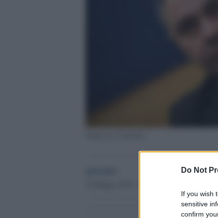
Peppe De Cristofaro
globalist
Do Not Pr
20 Maggio 2024 - 11.15
If you wish 
sensitive in
confirm your