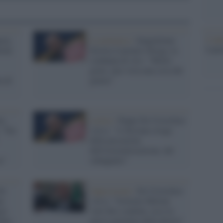
L'ann
cia,
La polemica /
Sangiuliano
Laure
loni
diserta il premio Strega, la
condanna di Avs: "Molto
grave, mai vista una cosa del
a di
genere"
o,
Lavoro /
Peppe De Cristofaro
 "Sta
(Avs): "A Suviana strage
della precarietà,
dell'esternalizzazione, del
a"
subappalto"
De
Opposizione /
De Cristofaro
na
(Avs): "Governo Meloni
ia
vuol dire condoni, ecco la
inta
nuova genialata della destra"