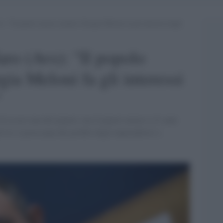
): “Il popolo muore mentre Giorgia Meloni fa gli interessi degli
aro (Avs): "Il popolo
ia Meloni fa gli interessi
"
di essere una del popolo, ma il popolo muore a 21 anni
 lei si preoccupa dei profitti degli imprenditori a
».