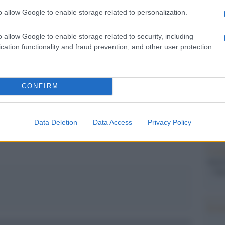
Il Se
upa dei profitti degli imprenditori a qualsiasi
barch
o allow Google to enable storage related to personalization.
dall'e
tentat
o allow Google to enable storage related to security, including
servil
cation functionality and fraud prevention, and other user protection.
europ
dei m
pp
CONFIRM
Pales
asseg
rudi
Data Deletion
Data Access
Privacy Policy
L'eve
natu
– Ope
Il ri