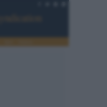
Sport
Tendenze