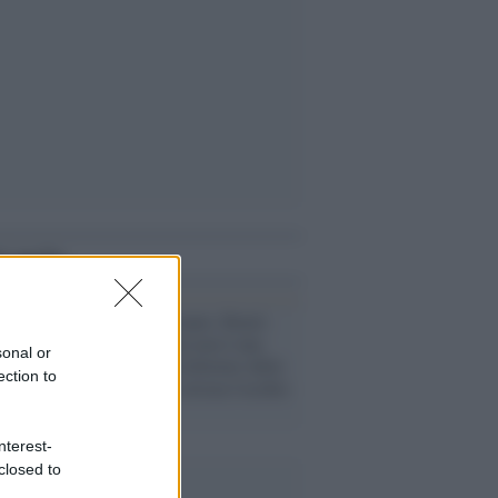
i anche
Elezioni /
Europee, Renzi:
"Von der Leyen non è una
sonal or
leader ma una follower delle
ection to
ideologie che strizza l'occhio
a Orban"
nterest-
closed to