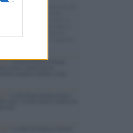
natore M5S racconta la sua esperienza sulle
e cariche di aiuti umanitari assalite
sercito israeliano. Una guerra atroce, il
ivo di disumanizzazione delle vittime, il
ismo del governo italiano e degli altri
ei, il ritorno al colonialismo. L'importanza
ovimenti.
tina /
Il Board of Peace di Trump
na il primo contratto per un
mentale avamposto militare a Gaza
nto /
La Sila diventa un palcoscenico
rale: nasce “A Farla Amare Comincia Tu
ra Sila”
cordo /
Le radici di Francesco Guccini