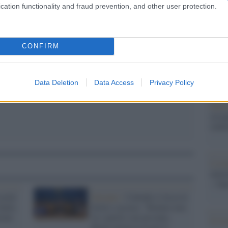
cation functionality and fraud prevention, and other user protection.
pp
Il Se
barch
dall'e
tentat
CONFIRM
servil
europ
dei m
Data Deletion
Data Access
Privacy Policy
Pales
asseg
rudi
L'eve
natu
– Ope
ocial
Europee /
Calenda si lecca le
talia
ferite e accusa: "Bonino non
ione
fa i partiti con nessuno,
Il ri
Renzi prima li fa poi li