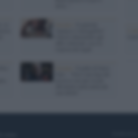
disfa..."
o: in
Europee /
Il generale
L'ann
nistra
Vannacci è ineleggibile?
Laure
no
Chiesti chiarimenti agli
uffici elettorali, ecco la
risposta dei legali
fica
Europee /
Il padre di Ilaria
Salis : "Non è una fuga dal
lia,
processo ma una via per
affrontarlo nella tutela dei
suoi diritti"
Syndication
i siamo