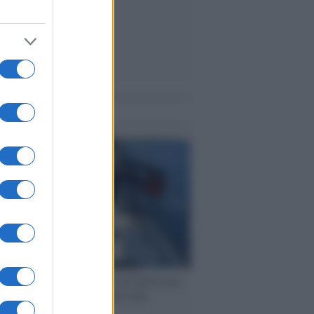
me notizie
ervista /
Marco Croatti e la Flottilla per
 le nostre vele gonfie grazie alla
vazione popolare