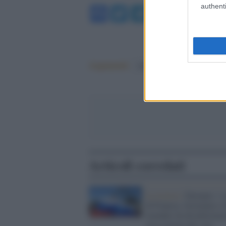
authenti
Facebook
Twitter
Telegram
WhatsA
Argomenti:
Elezioni
Articoli correlati
La ricerca /
Europee: i s
di Francia, Germania e I
inondati da disinformaz
russa prima del voto