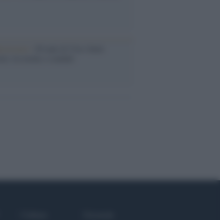
iversario /
90 anni di Yves Saint
nt, tra moda e scandali
Culture
Giornale