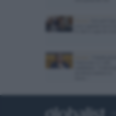
Nicosia /
Exit poll Cipr
testa i popolari ma la si
di Akel li segue da vici
Europee /
Calenda giusti
l'inversione a U sulla
candidatura: "Controvog
ma dovevo metterci la
faccia..."
Ch