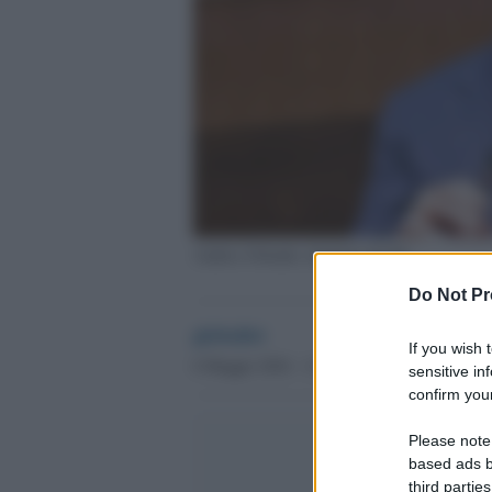
Andrea Orlando, deputato del Pd
Do Not Pr
globalist
If you wish 
6 Maggio 2024 - 11.07
sensitive in
confirm your
Please note
based ads b
third parties