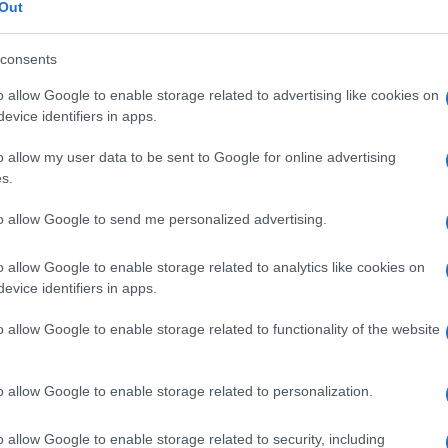
Out
consents
che collegato all’Europa perché i margini che
o allow Google to enable storage related to advertising like cookies on
di redistribuzione e di welfare, saranno anche
evice identifiers in apps.
ci saranno nel Patto di Stabilità. E questo
Ulti
o allow my user data to be sent to Google for online advertising
ebbe molto parlare”.
s.
he l’Europa non abbia a che vedere col salario
to allow Google to send me personalized advertising.
tiva che indica il percorso attraverso il quale
o allow Google to enable storage related to analytics like cookies on
ione per far crescere i salari, dove non crescono.
evice identifiers in apps.
rtante per la campagna elettorale” ha
o allow Google to enable storage related to functionality of the website
o allow Google to enable storage related to personalization.
L'int
Gaza:
solle
o allow Google to enable storage related to security, including