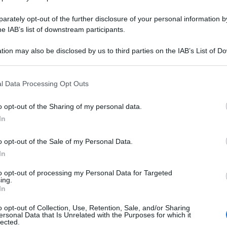
rately opt-out of the further disclosure of your personal information by
he IAB’s list of downstream participants.
tion may also be disclosed by us to third parties on the IAB’s List of 
 that may further disclose it to other third parties.
 that this website/app uses one or more Google services and may gath
l Data Processing Opt Outs
including but not limited to your visit or usage behaviour. You may click 
 to Google and its third-party tags to use your data for below specifi
o opt-out of the Sharing of my personal data.
ogle consent section.
del Lavoro, Andrea Orlando, parlando a Rete 4
In
 lanciato un allarme sulla mancanza di dibattito
o opt-out of the Sale of my Personal Data.
ei salari e il lavoro precario.
In
anne che della questione che in questo momento
to opt-out of processing my Personal Data for Targeted
ing.
 la difficoltà di arrivare al 27 del mese, che per i
In
introduzione di un salario minimo ma in generale
o opt-out of Collection, Use, Retention, Sale, and/or Sharing
ersonal Data that Is Unrelated with the Purposes for which it
i pensionati per una serie di misure che oggi non
lected.