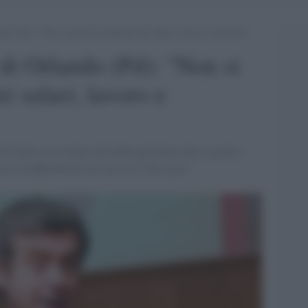
do (Pd): “Non si parla di aumento dei salari, lavoro e pensioni”
 di Orlando (Pd): "Non si
i salari, lavoro e
i tante cose tranne che della questione che in questo
ero la difficoltà di arrivare al 27 del mese"