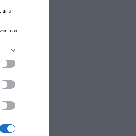
 third
Downstream
er and store
to grant or
ed purposes