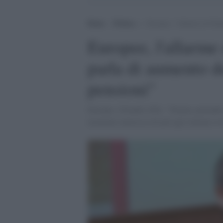
Home
>
Politica
>
Europee, l’allarme di Orlan
Europee, l'allarme
parla di aumento de
pensioni"
Europee, Orlando (Pd): "Stiamo parlando d
momento interessa di più agli italiani ovv