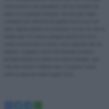
avuto in tasca il mio passaporto, che mi consentiva di
andar via in qualsiasi momento. Nessuno può capire
veramente una sofferenza fin quando non la tocca con
mano. Questa mattina ero al telefono con mia zia, che ha
ottanta anni. Si è messa a piangere perché ieri aveva
sentire in televisione le sirene e aveva ripensato alla sua
infanzia. A quando a Sesto San Giovanni scendeva
precipitosamente in cantina con tutta la famiglia, ogni
volta che suonava l’allarme aereo. La guerra i nostri
nonni la capiscono molto meglio di noi.
Facebook
Twitter
Telegram
WhatsApp