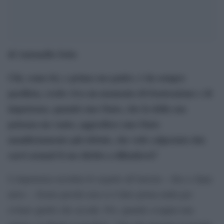
di Antonello Sette
Chi, come lei, e prima suo padre, è da sempre
pacifista, credo viva un momento di frustrazione e di
impotenza, quando uno Stato, che fa della sua
potenza un vanto, aggredisce uno Stato
manifestamente più debole, che vede calpestato dai.
carri armati il suo diritto a difendersi?
L’impotenza assoluta fa seguito all’inerzia – dice a Spay
news -. Esiste perché non si è fatto prima nulla per
evitare quello che accade. Poi, quando scoppia una