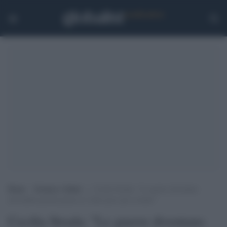
Home
>
Scienza e Salute
>
Cecilia Strada: “Le guerre diventano
inevitabili perché prima si è fatto poco per evitarle”
Cecilia Strada: "Le guerre diventano