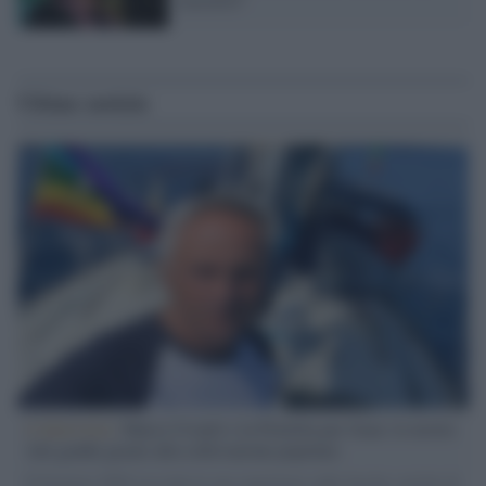
Ultime notizie
L'intervista /
Marco Croatti e la Flottilla per Gaza: le nostre
vele gonfie grazie alla sollevazione popolare
Il Senatore M5S racconta la sua esperienza sulle barche cariche di