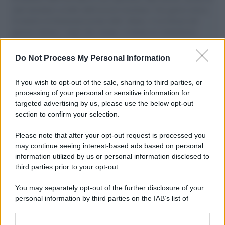
aiuti umanitari assalite dall'esercito israeliano. Una guerra atroce,
il tentativo di disumanizzazione delle vittime, il servilismo del
governo italiano e degli altri europei, il ritorno al colonialismo.
L'importanza dei movimenti.
Do Not Process My Personal Information
Democratici /
Pd: il tafazzismo, malattia senile dei
bacchettatori "riformisti"
If you wish to opt-out of the sale, sharing to third parties, or
processing of your personal or sensitive information for
targeted advertising by us, please use the below opt-out
section to confirm your selection.
Tel Aviv /
Netanyahu respinge il piano per Gaza sostenuto da
Trump: nessun ritiro finché Hamas non sarà disarmato
Please note that after your opt-out request is processed you
may continue seeing interest-based ads based on personal
information utilized by us or personal information disclosed to
third parties prior to your opt-out.
Motociclismo /
Raúl Fernández vince il Gp di Gran
You may separately opt-out of the further disclosure of your
Bretagna davanti a Martin e Bezzecchi
personal information by third parties on the IAB’s list of
downstream participants.