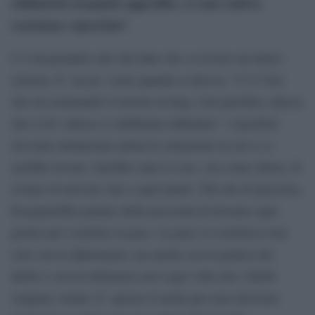
solidarietà al popolo aggredito, ci sono cattiva
coscienza e ipocrisia?
C’è da prendere atto del fatto che va rivisto un intero
sistema. E’ un po’ come quando si diceva: “C’è l’Isis
che sta seminando il terrore in Iraq. Cari pacifisti, adesso
che si fa? Adesso ci dobbiamo difendere”. I pacifisti
avevamo denunciato prima la situazione in cui ci si
sarebbe trovati. Sarebbe stato il caso, ora come allora, di
evitare di arrivare sino a quel punto. Più che di ipocrisia,
bisognerebbe parlare della necessità di lavorare ogni
giorno per costruire la pace. La pace si costruisce non
solo con la diplomazia, ma anche con la pratica dei
diritti e con la tolleranza zero ogni volta che i diritti
vengano violati. E’ questo il modo per non ritrovarsi