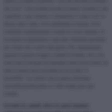
guerra, si chiede ai pacifisti: “Ora che piovono le bombe,
che si fa?”. Una costante di tutte le guerre. Il punto è che
i pacifisti, i non violenti e i disarmisti il “come si fa” lo
dicono tutto l’anno. Si fa cambiando il sistema. Si fa
rivedendo completamente il modo di vivere insieme. Si
fa usando la diplomazia e ogni altro strumento possibile
per evitare che si arrivi alla guerra. Poi, naturalmente,
quando la guerra scoppia e cadono le bombe, chi ci sta
sotto sente il bisogno di rispondere nello stesso modo. In
tutte le guerre arriva un punto in cui si dice “è
inevitabile”. La verità è che le guerre diventano
inevitabili perché prima si è fatto troppo poco per
evitarle.
Secondo lei, quindi, dietro la quasi unanime