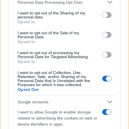
Personal Data Processing Opt Outs
This information may also be disclosed by us to third parties
Il libro /
La letteratura che racconta l’estate
on the IAB’s List of Downstream Participants that may further
I want to opt-out of the Sharing of my
disclose it to other third parties.
personal data.
Opted In
Please note that this website/app uses one or more Google
services and may gather and store information including but
I want to opt-out of the Sale of my
Personal Data.
not limited to your visit or usage behaviour. You may click to
Opted In
grant or deny consent to Google and its third-party tags to
use your data for below specified purposes in below Google
I want to opt-out of processing my
consent section.
Personal Data for Targeted Advertising.
Opted In
I want to opt-out of Collection, Use,
Retention, Sale, and/or Sharing of my
Personal Data that Is Unrelated with the
Purposes for which it was collected.
Opted Out
Syndication
Culture
Google consents
Salute
Globalist
I want to allow Google to enable storage
related to advertising like cookies on web or
Megachip
Globalscience
device identifiers in apps.