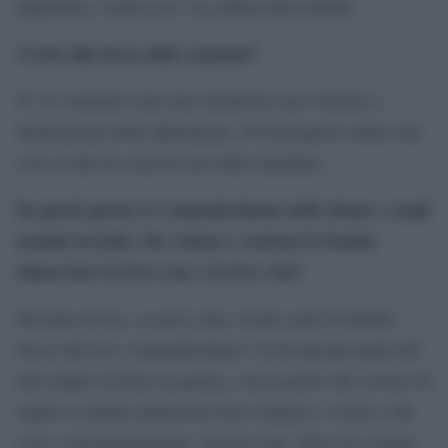
impotenti a vedere in tv la caduta delle bombe.
Crede alla forza delle sanzioni?
Sì. Le sanzioni sono uno strumento non violento a
disposizione della diplomazia. Poi bisognerà vedere che
cosa si farà in concreto per farle rispettare.
In questi giorni si è immedesimata nelle donne e negli
uomini ucraini, che vedono e sentono le bombe
minacciare le loro case e la loro vita?
Nessuno di noi, se non è mai vissuto sotto le bombe,
riesce davvero a immedesimarsi. Io ho passato parte del
mio tempo in Paesi in guerra, con la gente che cercava di
capire se quella esplosione fosse lontana o vicina e che
cosa, conseguentemente, dovesse fare. Però, ho sempre