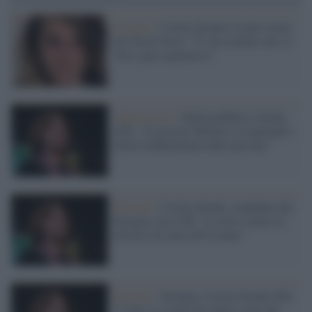
Europee /
Cecilia Strada è la più votata
nel Nord-Ovest: "E' un risultato che va
oltre ogni aspettativa"
Opposizione /
Sanità pubblica, Strada
(Pd): "Il governo Meloni sta tagliando i
diritti fondamentali delle persone"
Elezioni /
Cecilia Strada, candidata alle
Europee con il Pd: "Io avrei votato no
all'invio di armi all'Ucraina"
Elezioni /
Europee, Cecilia Strada (Pd):
"Conte si occupi dei danni creati dal