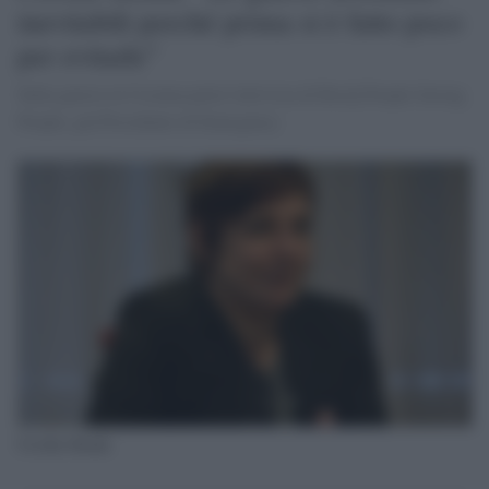
inevitabili perché prima si è fatto poco
per evitarle"
Sulla guerra in Ucraina parla l'attivista di ResQ People Saving
People, già Presidente di Emergency
Cecilia Strada