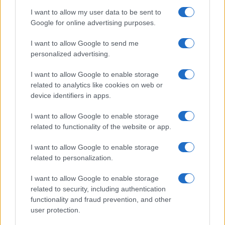
GiULia
Globalsport
I want to allow my user data to be sent to
Google for online advertising purposes.
Prima Pagina
I want to allow Google to send me
personalized advertising.
Giornale dello
Chi siamo
I want to allow Google to enable storage
Spettacolo
related to analytics like cookies on web or
Contributors
device identifiers in apps.
Wondernet
Facebook
I want to allow Google to enable storage
Giuliana Sgrena
related to functionality of the website or app.
Twitter
I want to allow Google to enable storage
Google News
related to personalization.
Mastodon
I want to allow Google to enable storage
related to security, including authentication
Cookie Policy
functionality and fraud prevention, and other
user protection.
Preferenze Privacy