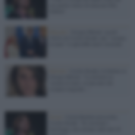
suo partito invece di attaccare Elly
Schlein"
Migranti /
Giorgia Meloni: accetti
l'invito di Cecilia Strada: una "vacanza
in mare" le aprirebbe nuovi orizzonti
Elezioni /
Cecilia Strada e la battuta su
Giorgia Meloni: "La inviterei in
vacanza al mare, su una nave che
recupera migranti..."
Social /
Carola Rackete prosciolta,
Cecilia Strada: "Se cercavate i
fuorilegge, non stavano sulle navi di
soccorso"