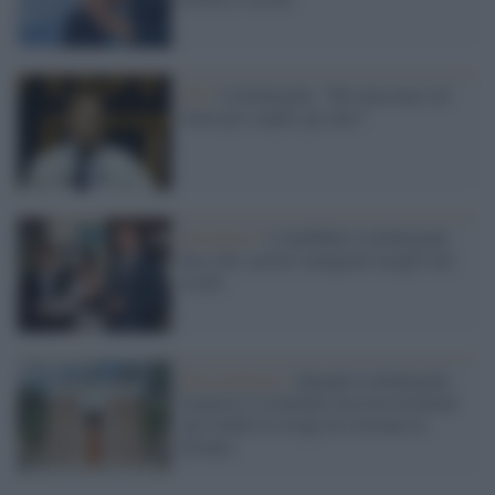
FdI /
Lollobrigida: "Mi attaccano sul
treno per colpire gli altri"
Sovranisti /
L'ineffabile Lollobrigida
dice che i poveri mangiano meglio dei
ricchi
Revisionismo /
Quando Lollobrigida
elogiava il criminale fascista Graziani
che ordinò la strage di cristiani in
Etiopia