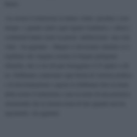
Raitre.
«La nostra Costituzione la hanno voluta «presbite e non
miope» e quindi contro ogni regime totalitario, e allora i
costituenti hanno usato la parola `antifascismo´ una sola
volta – ha aggiunto – Magari ci dovremmo chiedere se è
legittimo che vengano escluse le brigate partigiane
ebraiche, che ci sia chi può festeggiare il 25 aprile e chi
no. Dobbiamo contrastare ogni forma di violenza politica
e di discriminazione e questo lo dobbiamo fare in nome
della nostra Costituzione e non in nome di una polemica
strumentale che la sinistra tenta di fare quando non ha
argomenti», ha aggiunto.