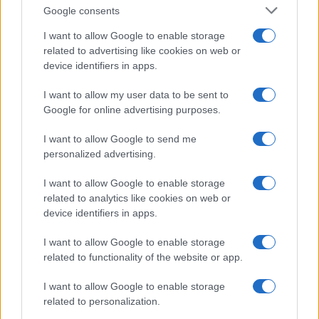
Syndication
Culture
Google consents
Salute
Globalist
I want to allow Google to enable storage
related to advertising like cookies on web or
Megachip
Globalscience
device identifiers in apps.
GiULia
Globalsport
I want to allow my user data to be sent to
Google for online advertising purposes.
Prima Pagina
I want to allow Google to send me
personalized advertising.
Giornale dello
Chi siamo
I want to allow Google to enable storage
Spettacolo
related to analytics like cookies on web or
Contributors
device identifiers in apps.
Wondernet
Facebook
I want to allow Google to enable storage
Giuliana Sgrena
related to functionality of the website or app.
Twitter
I want to allow Google to enable storage
Google News
related to personalization.