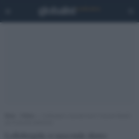
Home
>
Politica
>
Lollobrigida si nasconde dietro l’omicidio Ramelli
pur di non dirsi antifascista
Lollobrigida si nasconde dietro