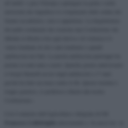
all’antifa’ e gira l’Europa a sprangare la gente o nelle
università che impedisce lo svolgimento delle sedute del
Senato accademico, non ci appartiene. La lungimiranza
dei padri costituenti che crearono una Costituzione che
difende la libertà evita ogni deriva e di violenza è il
valore fondante di chi è anti totalitario e quindi
antifascista nei fatti. La parola antifascista purtroppo ha
portato in tanti anni a morti. Qualche giorno anniversario
si Sergio Ramelli ucciso dagli antifascisti a 17 anni
perché ha fatto un tema contro le Br. Questo termine è
troppo generico, io preferisco rifarmi alla nostra
Costituzione».
Così il ministro dell’Agricoltura e dirigente di FdI
Francesco Lollobrigida
intervenendo a `In mezz’ora´ su