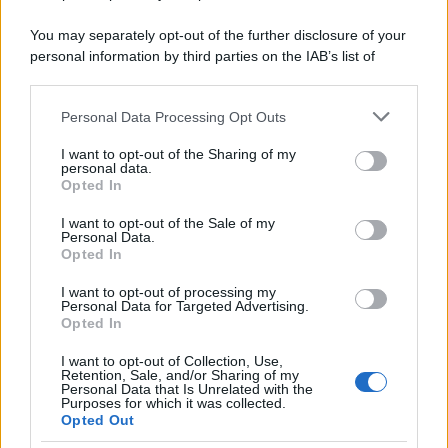
Perché i centri di intrattenimento per famiglie investono in
You may separately opt-out of the further disclosure of your
attrazioni ad alta tecnologia
personal information by third parties on the IAB’s list of
downstream participants.
Personal Data Processing Opt Outs
This information may also be disclosed by us to third parties
Il conflitto /
La mafia russa e l'arma del caos
on the IAB’s List of Downstream Participants that may further
I want to opt-out of the Sharing of my
disclose it to other third parties.
personal data.
Opted In
Please note that this website/app uses one or more Google
services and may gather and store information including but
I want to opt-out of the Sale of my
Personal Data.
not limited to your visit or usage behaviour. You may click to
Opted In
grant or deny consent to Google and its third-party tags to
use your data for below specified purposes in below Google
I want to opt-out of processing my
consent section.
Personal Data for Targeted Advertising.
Opted In
I want to opt-out of Collection, Use,
Retention, Sale, and/or Sharing of my
Personal Data that Is Unrelated with the
Purposes for which it was collected.
Opted Out