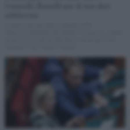
l'omicidio Ramelli pur di non dirsi
antifascista
Il ministro dell'Agricoltura e dirigente di FdI
Francesco Lollobrigida intervenendo a `In mezz'ora´ su Raitre
ha fatto ricorso a tutti gli alibi degli ex missini pur di non
dichiarare la sua avversità al fascismo