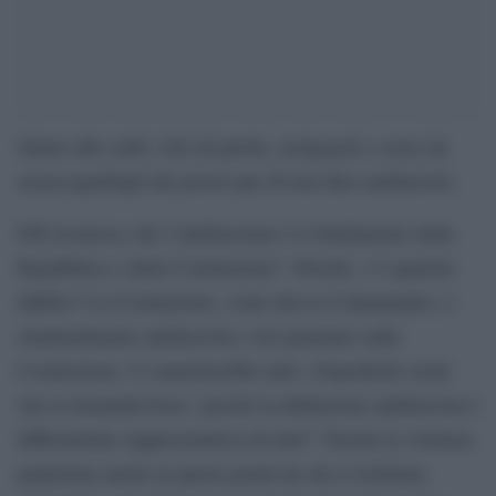
Siamo alle soliti. Giri di parole, arzigogoli e scuse da
azzaccagarbugli dei poveri pur di non dirsi antifascisti.
FdI riconosce che l’antifascismo è il fondamento della
Repubblica e della Costituzione? «Perché, c’è qualche
dubbio? La Costituzione, come diceva Calamandrei, è
strutturalmente antifascista e noi giuriamo sulla
Costituzione. Ci mancherebbe altro. Dopodiché credo
che la domanda fosse `perché la definizione antifascista è
difficilmente rappresentativa di tutti?´ Perché la violenza
perpetrata anche in questi giorni da chi si richiama