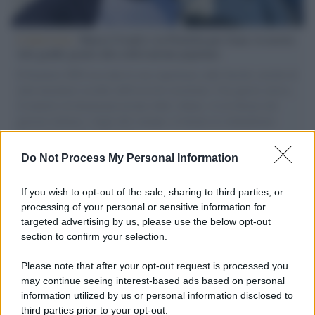
L'intervista /
Marco Croatti e la Flottilla per Gaza: le nostre
vele gonfie grazie alla sollevazione popolare
Il Senatore M5S racconta la sua esperienza sulle barche cariche di
aiuti umanitari assalite dall'esercito israeliano. Una guerra atroce,
il tentativo di disumanizzazione delle vittime, il servilismo del
governo italiano e degli altri europei, il ritorno al colonialismo.
L'importanza dei movimenti.
Do Not Process My Personal Information
Il lutto /
Addio a Francesco Guccini, il poeta della canzone
d’autore italiana
If you wish to opt-out of the sale, sharing to third parties, or
processing of your personal or sensitive information for
targeted advertising by us, please use the below opt-out
section to confirm your selection.
L'anniversario /
90 anni di Yves Saint Laurent, tra moda e
scandali
Please note that after your opt-out request is processed you
may continue seeing interest-based ads based on personal
information utilized by us or personal information disclosed to
third parties prior to your opt-out.