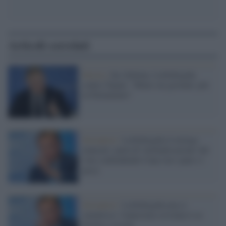
Articoli correlati
Destra /
Ius Scholae, Lollobrigida
contro Tajani: "Meno sui giornali, più
in Parlamento"
Sovranisti /
Lollobrigida il teologo
mancato: parla di 'moltiplicazione' del
vino confondendo Cana con i pani e i
pesci
Sovranisti /
Lollobrigida non si
smentisce: l'ennesima scivolata è su
Sicilia e siccità