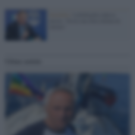
Xenofobia /
Lollobrigida colpisce
ancora: "Esiste una etnia italiana da
tutelare"
Ultime notizie