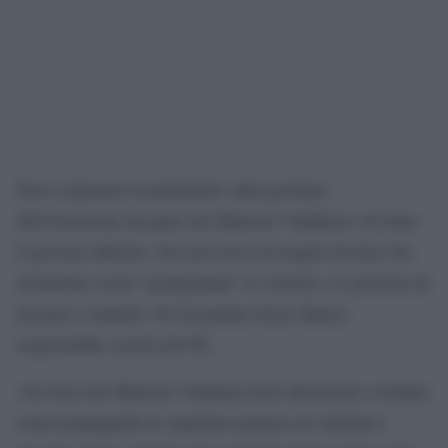
Non si placano le polemiche sulla gestione
dell’Istruzione da parte del Ministro Valditara e di tutto
il governo Meloni, che non trova di meglio da fare che
etichettare come “propaganda” le critiche e le proteste di
docenti e studenti. Ne ha parlato Irene Manzi,
responsabile scuola del Pd.
«Se fossi nel Ministro Valditara farei attenzione a bollare
come propaganda le legittime proteste di studenti e