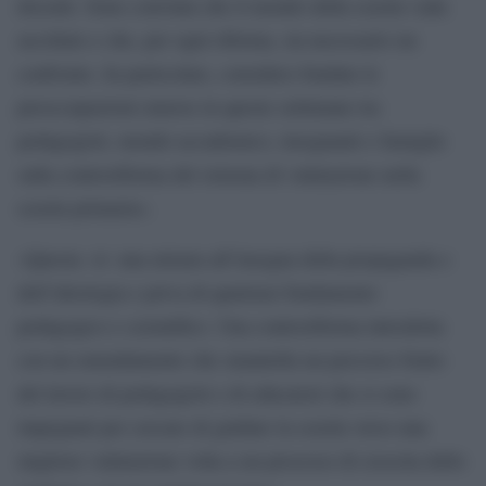
docenti. Sono convinta che il mondo della scuola vada
ascoltato e che, per ogni riforma, sia necessario un
confronto. In particolare, considero fondate le
preoccupazioni emerse in queste settimane tra
pedagogisti, mondo accademico, insegnanti e famiglie
sulla controriforma del sistema di valutazione nella
scuola primaria».
«Questa -sì- una misura all’insegna della propaganda e
dell’ideologia e priva di qualsiasi fondamento
pedagogico e scientifico. Una controriforma introdotta
con un emendamento che smantella un percorso frutto
del lavoro di pedagogisti e di educatori che si sono
impegnati per cercare di guidare la scuola verso una
migliore valutazione volta a un processo di crescita dello