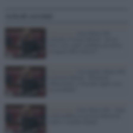
Articoli correlati
Opposizione /
Irene Manzi (Pd)
risponde a Giorgia Meloni: "Sei un
disco rotto, quali sarebbero gli artisti
osteggiati dalla sinistra?"
Opposizione /
Caso Sgarbi, Manzi (Pd)
al governo Meloni: "Situazione
imbarazzante, ci facciano sapere cosa
sta accadendo"
Opposizione /
Irene Manzi (Pd): "Sulla
scuola pubblica il governo Meloni ha
tradito i cittadini italiani"