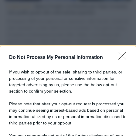
L'intervista /
Marco Croatti e la Flottilla per Gaza: le nostre
vele gonfie grazie alla sollevazione popolare
Il Senatore M5S racconta la sua esperienza sulle barche cariche di
aiuti umanitari assalite dall'esercito israeliano. Una guerra atroce,
il tentativo di disumanizzazione delle vittime, il servilismo del
governo italiano e degli altri europei, il ritorno al colonialismo.
L'importanza dei movimenti.
Do Not Process My Personal Information
Pd /
Un partito progressista e di sinistra che si spacca sul
riarmo ha un serio problema
If you wish to opt-out of the sale, sharing to third parties, or
processing of your personal or sensitive information for
targeted advertising by us, please use the below opt-out
section to confirm your selection.
Il caso /
Trump ha quasi esaurito l'arsenale Usa, ma il
tycoon smentisce
Please note that after your opt-out request is processed you
may continue seeing interest-based ads based on personal
information utilized by us or personal information disclosed to
third parties prior to your opt-out.
Cisgiordania /
L’esercito israeliano si ritira dal campo
You may separately opt-out of the further disclosure of your