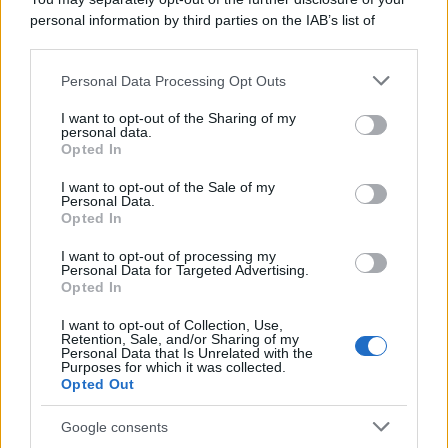
profughi di Qalandiya dopo tre giorni di violenze contro i
personal information by third parties on the IAB’s list of
palestinesi
downstream participants.
Personal Data Processing Opt Outs
This information may also be disclosed by us to third parties
Giornalismo /
Addio a Stefano Marcelli, colonna della Rai
on the IAB’s List of Downstream Participants that may further
I want to opt-out of the Sharing of my
di Firenze e dirigente dell'Usigrai
disclose it to other third parties.
personal data.
Opted In
Please note that this website/app uses one or more Google
services and may gather and store information including but
I want to opt-out of the Sale of my
Personal Data.
not limited to your visit or usage behaviour. You may click to
Opted In
grant or deny consent to Google and its third-party tags to
use your data for below specified purposes in below Google
I want to opt-out of processing my
consent section.
Personal Data for Targeted Advertising.
Opted In
I want to opt-out of Collection, Use,
Retention, Sale, and/or Sharing of my
Personal Data that Is Unrelated with the
Purposes for which it was collected.
Opted Out
Syndication
Culture
Google consents