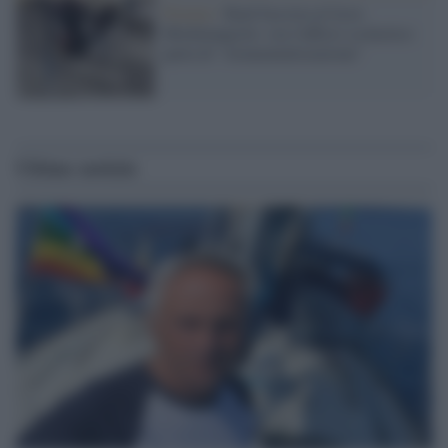
Firenze /
Raid fascista al liceo
Michelangiolo: ora l'ufficio scolastico
parla di "strumentalizzazione"
Ultime notizie