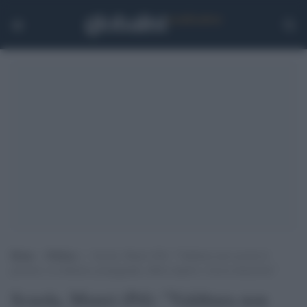
Home
>
Politica
>
Scuola, Manzi (Pd): “Valditara non accetta le
proteste e le definisce propaganda, abbia rispetto e faccia attenzione”
Scuola, Manzi (Pd): "Valditara non