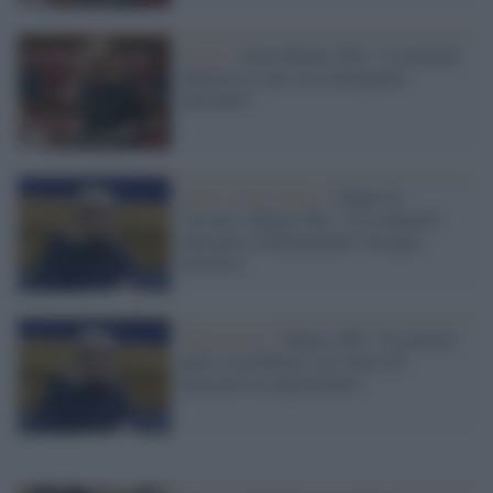
Scuola /
Irene Manzi (Pd): "La povertà
educativa è una vera emergenza
nazionale"
Partito democratico /
Stupri di
Caivano, Manzi (Pd): "La comunità
educante è fondamentale, bisogna
investire"
Opposizioni /
Manzi (Pd): "Il governo
pensi ai problemi seri invece di
attaccare la magistratura"