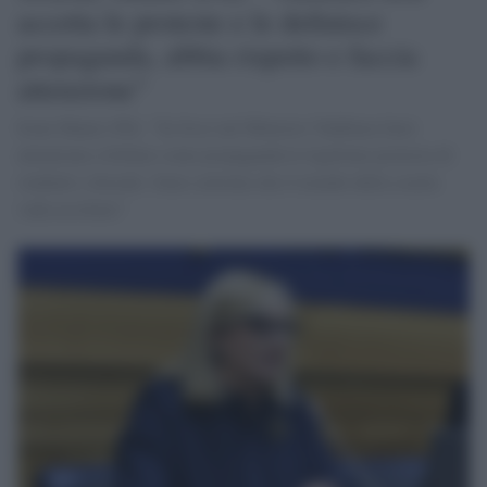
accetta le proteste e le definisce
propaganda, abbia rispetto e faccia
attenzione"
Irene Manzi (Pd): "Se fossi nel Ministro Valditara farei
attenzione a bollare come propaganda le legittime proteste di
studenti e docenti. Sono convinta che il mondo della scuola
vada ascoltato"