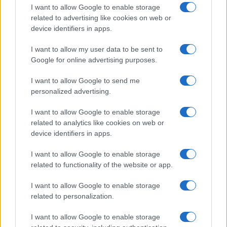
Salute
Globalist
I want to allow Google to enable storage
related to advertising like cookies on web or
Megachip
Globalscience
device identifiers in apps.
GiULia
Globalsport
I want to allow my user data to be sent to
Google for online advertising purposes.
Prima Pagina
I want to allow Google to send me
personalized advertising.
Giornale dello
Chi siamo
I want to allow Google to enable storage
Spettacolo
related to analytics like cookies on web or
Contributors
device identifiers in apps.
Wondernet
Facebook
I want to allow Google to enable storage
Giuliana Sgrena
related to functionality of the website or app.
Twitter
I want to allow Google to enable storage
Google News
related to personalization.
Mastodon
I want to allow Google to enable storage