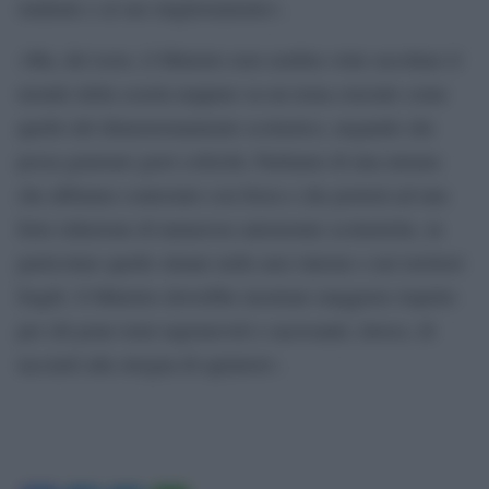
studente e al suo miglioramento».
«Ma, del resto, il Ministro non sembra voler ascoltare il
mondo della scuola neppure su un tema cruciale come
quello del dimensionamento scolastico, negando che
possa generare gravi criticità. Parliamo di una misura
che abbiamo contestato con forza e che porterà ad una
forte riduzione di numerose autonomie scolastiche, in
particolare quelle situate nelle aree interne o nei territori
fragili. ll Ministro dovrebbe mostrare maggiore rispetto
per chi pone temi ragionevoli e sacrosanti, invece, di
tacciarli alla stregua di agitatori».