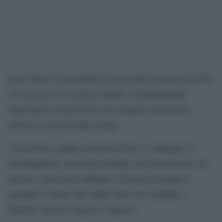
Irene Manzi, responsabile Scuola della segreteria del Pd,
con un post sui social ha ribadito la fondamentale
importanza di intervenire sul comparto educazione,
ormai in crisi da troppo tempo.
“In un Paese sempre più povero dove si allargano le
disuguaglianze con molte famiglie che non riescono ad
arrivare a fine mese abbiamo il dovere di aiutarle a
garantire il diritto allo studio delle loro bambine e
bambini, dei loro ragazzi e ragazze”.