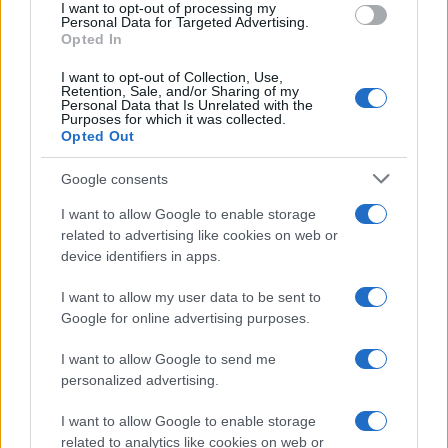
I want to opt-out of processing my
consent section.
Personal Data for Targeted Advertising.
Opted In
I want to opt-out of Collection, Use,
Retention, Sale, and/or Sharing of my
Personal Data that Is Unrelated with the
Purposes for which it was collected.
Opted Out
Syndication
Culture
Google consents
Salute
Globalist
I want to allow Google to enable storage
related to advertising like cookies on web or
Megachip
Globalscience
device identifiers in apps.
GiULia
Globalsport
I want to allow my user data to be sent to
Google for online advertising purposes.
Prima Pagina
I want to allow Google to send me
personalized advertising.
Giornale dello
Chi siamo
I want to allow Google to enable storage
Spettacolo
related to analytics like cookies on web or