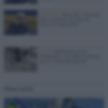
Opposizioni /
Manzi (Pd): "Il governo
pensi ai problemi seri invece di
attaccare la magistratura"
Firenze /
Raid fascista al liceo
Michelangiolo: ora l'ufficio scolastico
parla di "strumentalizzazione"
Ultime notizie