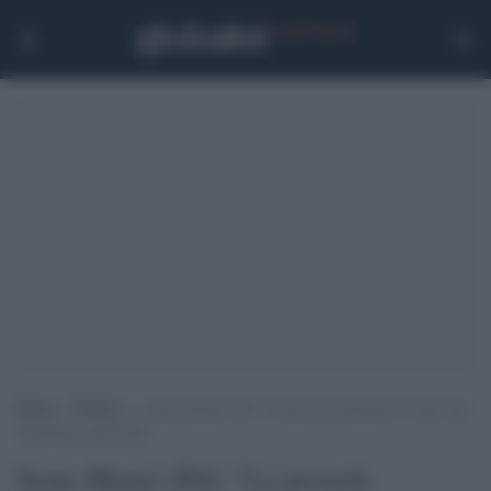
Home
>
Politica
>
Irene Manzi (Pd): “La povertà educativa è una vera
emergenza nazionale”
Irene Manzi (Pd): "La povertà