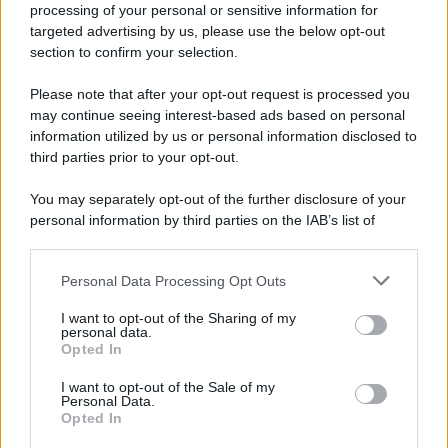
processing of your personal or sensitive information for
targeted advertising by us, please use the below opt-out
section to confirm your selection.
Il libro /
Crescere significa pentirsi: l’immaturità degli
italiani tra berlusconismo, fascismo e nuove nostalgie
Please note that after your opt-out request is processed you
may continue seeing interest-based ads based on personal
information utilized by us or personal information disclosed to
third parties prior to your opt-out.
Memoria /
Quando Pasolini raccontava i minatori italiani in
You may separately opt-out of the further disclosure of your
Belgio dopo Marcinelle
personal information by third parties on the IAB’s list of
downstream participants.
Personal Data Processing Opt Outs
This information may also be disclosed by us to third parties
Il libro /
La letteratura che racconta l’estate
on the IAB’s List of Downstream Participants that may further
I want to opt-out of the Sharing of my
disclose it to other third parties.
personal data.
Opted In
Please note that this website/app uses one or more Google
services and may gather and store information including but
I want to opt-out of the Sale of my
Personal Data.
not limited to your visit or usage behaviour. You may click to
Opted In
grant or deny consent to Google and its third-party tags to
use your data for below specified purposes in below Google