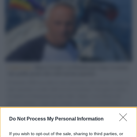
L'intervista /
Marco Croatti e la Flottilla per Gaza: le nostre
vele gonfie grazie alla sollevazione popolare
Il Senatore M5S racconta la sua esperienza sulle barche cariche di
aiuti umanitari assalite dall'esercito israeliano. Una guerra atroce,
il tentativo di disumanizzazione delle vittime, il servilismo del
governo italiano e degli altri europei, il ritorno al colonialismo.
L'importanza dei movimenti.
Do Not Process My Personal Information
Il lutto /
Addio a Livio Berruti, leggenda dello sprint
italiano
If you wish to opt-out of the sale, sharing to third parties, or