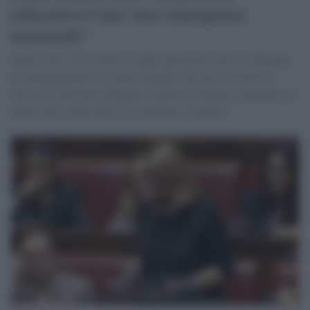
educativa è una vera emergenza
nazionale"
Manzi (Pd): "In un Paese sempre più povero dove si allargano
le disuguaglianze con molte famiglie che non riescono ad
arrivare a fine mese abbiamo il dovere di aiutarle a garantire il
diritto allo studio delle loro bambine e bambini".