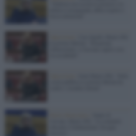
"Valditara non accetta le proteste e le
definisce propaganda, abbia rispetto e
faccia attenzione"
Opposizione /
Caso Sgarbi, Manzi (Pd)
al governo Meloni: "Situazione
imbarazzante, ci facciano sapere cosa
sta accadendo"
Opposizione /
Irene Manzi (Pd): "Sulla
scuola pubblica il governo Meloni ha
tradito i cittadini italiani"
Partito democratico /
Stupri di
Caivano, Manzi (Pd): "La comunità
educante è fondamentale, bisogna
investire"