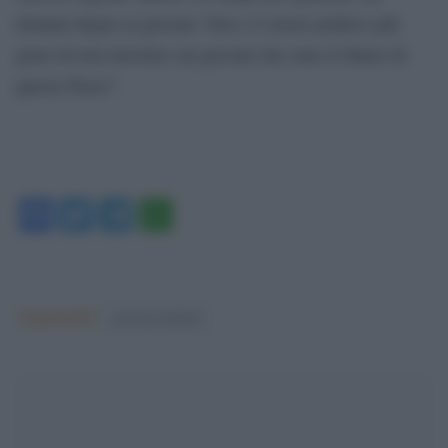
domani degno ai giovani. Non c’è errore politico più
grave di non investire sui giovani che sono il futuro di
questo Paese”.
Facebook
Twitter
Telegram
WhatsApp
Argomenti:
governo meloni