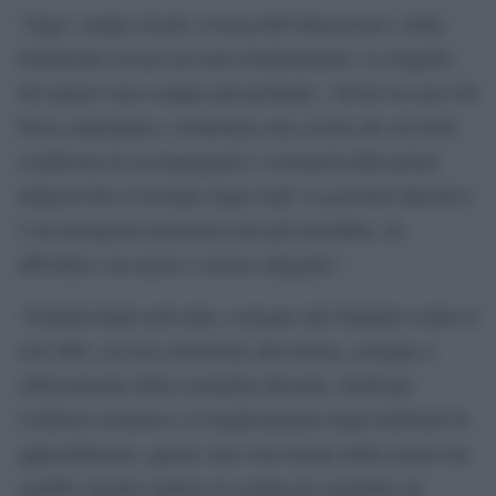
“Oggi, sempre di più, il tema dell’educazione e della
formazione riveste un ruolo fondamentale. Le fragilità
dei minori sono sempre più profonde, i divari tra aree del
Paese aumentano e richiedono una scuola che sia nelle
condizioni di accompagnarli e sostenerli dalla prima
infanzia fino al termine degli studi. La povertà educativa
è un’emergenza nazionale non più rinviabile, da
affrontare con mezzi e risorse adeguate”.
“Gratuità degli asili nido, sostegno alle famiglie contro il
caro libri, accesso universale alla mensa, sostegno e
rafforzamento della comunità educante, fondi per
l’edilizia scolastica e il miglioramento degli ambienti di
apprendimento; queste sono solo alcune delle azioni che
sarebbe urgente mettere in campo per garantire un