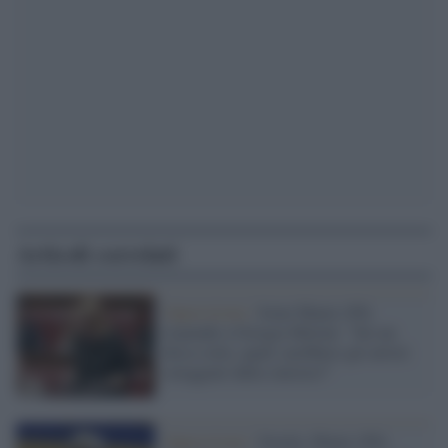
Articoli correlati
Opposizione /
Irene Manzi (Pd)
risponde a Giorgia Meloni: "Sei un
disco rotto, quali sarebbero gli artisti
osteggiati dalla sinistra?"
Opposizione /
Scuola, Manzi (Pd):