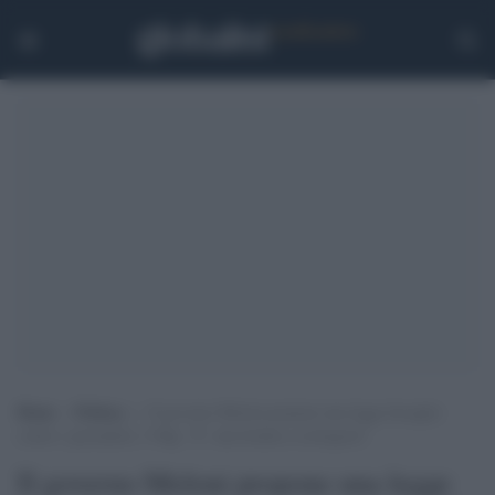
Home
>
Politica
>
Il governo Meloni propone una legge bavaglio
contro i giornalisti, l’Odg: “E’ una bomba a orologeria”
Il governo Meloni propone una legge