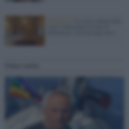
Giornalismo /
La storica sentenza della
Corte Costituzionale sul reato di
diffamazione: serve una legge nuova
Ultime notizie