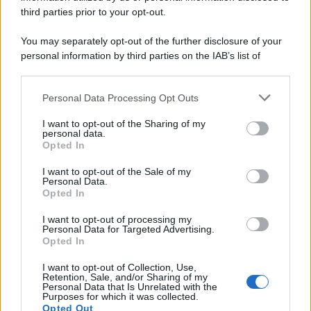
third parties prior to your opt-out.
Lo studio /
Disinformazione russa e destra: anche la
You may separately opt-out of the further disclosure of your
macchina propagandistica di Putin dietro la crisi di Ceuta
personal information by third parties on the IAB’s list of
downstream participants.
Personal Data Processing Opt Outs
This information may also be disclosed by us to third parties
Tendenze /
Sale il numero degli acquisti online in Europa e
on the IAB’s List of Downstream Participants that may further
I want to opt-out of the Sharing of my
aumentano le vendite di articoli second hand
disclose it to other third parties.
personal data.
Opted In
Please note that this website/app uses one or more Google
services and may gather and store information including but
I want to opt-out of the Sale of my
Personal Data.
not limited to your visit or usage behaviour. You may click to
Opted In
grant or deny consent to Google and its third-party tags to
use your data for below specified purposes in below Google
I want to opt-out of processing my
consent section.
Personal Data for Targeted Advertising.
Opted In
I want to opt-out of Collection, Use,
Retention, Sale, and/or Sharing of my
Personal Data that Is Unrelated with the
Purposes for which it was collected.
Opted Out