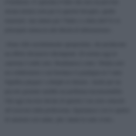
d’inchiesta. Ci spaventa il fatto che non sia prevista
alcuna misura seria per le querele bavaglio, quelle
temerarie, una iattura per l’Italia e a detta dell’Ue la
principale minaccia alla libertà di informazione».
«Sono cifre assolutamente spropositate, che producono
un effetto dissuasivo dirompente. Di norma oggi la
sanzione è mille euro. Rendiamoci conto: 50mila euro
un collaboratore o un freelance li guadagna in 5 anni.
Significa piegare i colleghi al silenzio. Anche per un
piccolo giornale sarebbe un problema insormontabile.
Già oggi ricevere decine di querele è un serio ostacolo
all’esercizio della professione, figuriamoci con lo spettro
di sanzioni così salate, più i danni in sede civile».