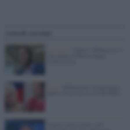
Articoli correlati
Il processo /
Vannacci: diffamazione, il
Gip militare di Roma respinge
l'archiviazione
Social /
Diffamazione a Liliana Segre,
deferite 20 persone tra cui Chef Rubio
Gratteri critica la linea "soft"