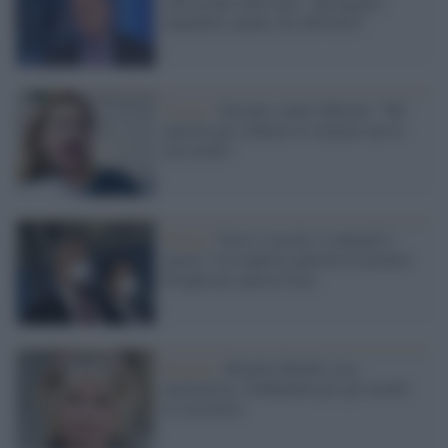
sull'assalto alla Cgil: "Bisognava
impedirlo anche con 200 feriti"
Il caso /
Saviano contro Meloni: "Mi
querela per ridurmi al silenzio ma io
non mollo"
Parma /
Non ti vaccini, ti ammali e
muori: l'ex leghista querela il premier
Draghi per questa frase
Francia /
Brigitte Bardot (ora
animalista) condannata per gli insulti
ai cacciatori