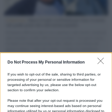
L'intervista /
Marco Croatti e la Flottilla per Gaza: le nostre
vele gonfie grazie alla sollevazione popolare
Il Senatore M5S racconta la sua esperienza sulle barche cariche di
aiuti umanitari assalite dall'esercito israeliano. Una guerra atroce,
il tentativo di disumanizzazione delle vittime, il servilismo del
governo italiano e degli altri europei, il ritorno al colonialismo.
L'importanza dei movimenti.
Do Not Process My Personal Information
Musica /
Al maestro Francesco Guccini
If you wish to opt-out of the sale, sharing to third parties, or
processing of your personal or sensitive information for
targeted advertising by us, please use the below opt-out
section to confirm your selection.
Il ricordo /
Quando Guccini raccontava le "Cronache
epafaniche": l'intervista all'artista che si definiva un
Please note that after your opt-out request is processed you
'narratore'
may continue seeing interest-based ads based on personal
information utilized by us or personal information disclosed to