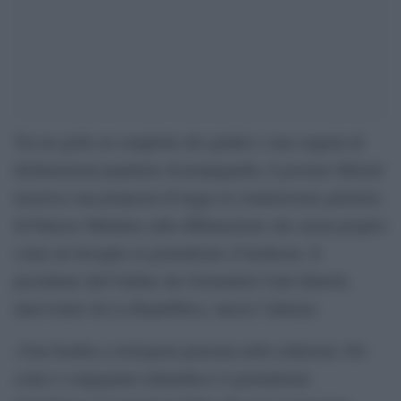
Tra un grido al complotto dei giudici e una sequela di
dichiarazioni populiste di propaganda, il governo Meloni
inserisce una proposta di legge in commissione giustizia
di Palazzo Madama sulla diffamazione che suona proprio
come un bavaglio al giornalismo d’inchiesta. Il
presidente dell’Ordine dei Giornalisti Carlo Bartoli,
intervistato da La Repubblica, lancia l’allarme.
«Una bomba a orologeria piazzata nelle redazioni. Per
come è congegnato intimidisce il giornalismo