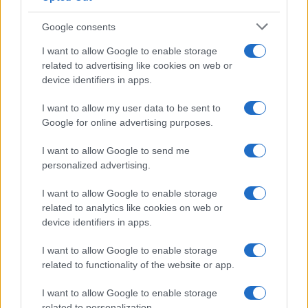
Syndication
Culture
Google consents
Salute
Globalist
I want to allow Google to enable storage
related to advertising like cookies on web or
Megachip
Globalscience
device identifiers in apps.
GiULia
Globalsport
I want to allow my user data to be sent to
Google for online advertising purposes.
Prima Pagina
I want to allow Google to send me
personalized advertising.
Giornale dello
Chi siamo
I want to allow Google to enable storage
Spettacolo
related to analytics like cookies on web or
Contributors
device identifiers in apps.
Wondernet
Facebook
I want to allow Google to enable storage
Giuliana Sgrena
related to functionality of the website or app.
Twitter
I want to allow Google to enable storage
Google News
related to personalization.