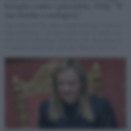
bavaglio contro i giornalisti, l'Odg: "E'
una bomba a orologeria"
Il presidente dell'Odg contro la proposta di legge del governo
sulla diffamazione: "Già oggi ricevere decine di querele è un
serio ostacolo all'esercizio della professione, figuriamoci con
lo spettro di sanzioni così salate, più i danni in sede civile".