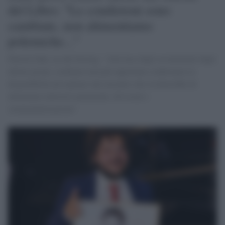
del Libro: "Le condizioni sono
cambiate, non alimentiamo
polemiche..."
Patrick Zaki, no dal Sermig: "Alla luce degli avvenimenti degli
ultimi giorni, crediamo non più opportuno confermare la
disponibilità ad ospitare tale incontro che rischierebbe di
alimentare ulteriori polemiche, divisioni e
strumentalizzazioni".