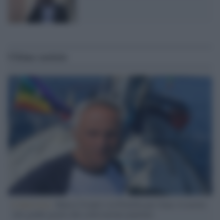
Ultime notizie
L'intervista /
Marco Croatti e la Flottilla per Gaza: le nostre
vele gonfie grazie alla sollevazione popolare