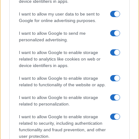
Megachip
Globalscience
device identifiers in apps.
GiULia
Globalsport
I want to allow my user data to be sent to
Google for online advertising purposes.
Prima Pagina
I want to allow Google to send me
personalized advertising.
Giornale dello
Chi siamo
I want to allow Google to enable storage
Spettacolo
related to analytics like cookies on web or
Contributors
device identifiers in apps.
Wondernet
Facebook
I want to allow Google to enable storage
Giuliana Sgrena
related to functionality of the website or app.
Twitter
I want to allow Google to enable storage
Google News
related to personalization.
Mastodon
I want to allow Google to enable storage
related to security, including authentication
Cookie Policy
functionality and fraud prevention, and other
user protection.