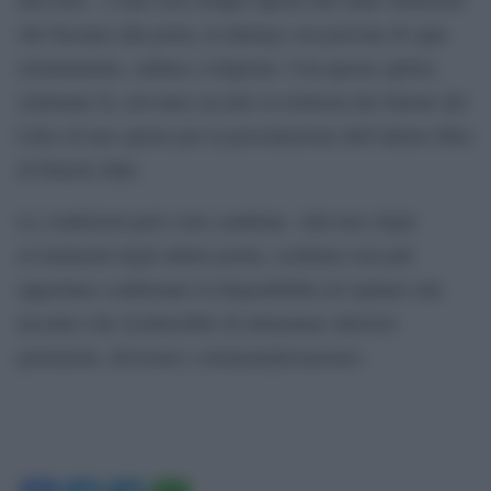
che bussano alla porta, in dialogo con persone di ogni
orientamento, cultura e religione. Con questo spirito,
settimane fa, avevamo accolto la richiesta del Salone del
Libro di uno spazio per la presentazione dell’ultimo libro
di Patrick Zaki.
Le condizioni però sono cambiate. Alla luce degli
avvenimenti degli ultimi giorni, crediamo non più
opportuno confermare la disponibilità ad ospitare tale
incontro che rischierebbe di alimentare ulteriori
polemiche, divisioni e strumentalizzazioni».