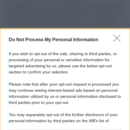
Il Senatore M5S racconta la sua esperienza sulle barche cariche di
aiuti umanitari assalite dall'esercito israeliano. Una guerra atroce,
il tentativo di disumanizzazione delle vittime, il servilismo del
governo italiano e degli altri europei, il ritorno al colonialismo.
L'importanza dei movimenti.
Do Not Process My Personal Information
Palestina /
Il Board of Peace di Trump assegna il primo
contratto per un rudimentale avamposto militare a Gaza
If you wish to opt-out of the sale, sharing to third parties, or
processing of your personal or sensitive information for
targeted advertising by us, please use the below opt-out
section to confirm your selection.
L'evento /
La Sila diventa un palcoscenico naturale: nasce “A
Farla Amare Comincia Tu – Opera Sila”
Please note that after your opt-out request is processed you
may continue seeing interest-based ads based on personal
information utilized by us or personal information disclosed to
third parties prior to your opt-out.
Il ricordo /
Le radici di Francesco Guccini
You may separately opt-out of the further disclosure of your
personal information by third parties on the IAB’s list of
downstream participants.