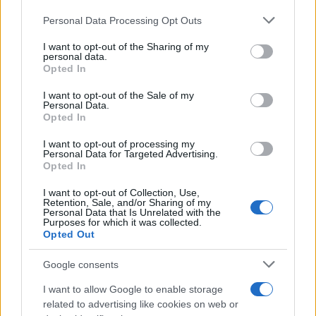
Personal Data Processing Opt Outs
This information may also be disclosed by us to third parties
L'anniversario /
90 anni di Yves Saint Laurent, tra moda e
on the IAB’s List of Downstream Participants that may further
I want to opt-out of the Sharing of my
scandali
disclose it to other third parties.
personal data.
Opted In
Please note that this website/app uses one or more Google
services and may gather and store information including but
I want to opt-out of the Sale of my
Personal Data.
not limited to your visit or usage behaviour. You may click to
Opted In
grant or deny consent to Google and its third-party tags to
use your data for below specified purposes in below Google
I want to opt-out of processing my
consent section.
Personal Data for Targeted Advertising.
Opted In
I want to opt-out of Collection, Use,
Retention, Sale, and/or Sharing of my
Personal Data that Is Unrelated with the
Purposes for which it was collected.
Opted Out
Syndication
Culture
Google consents
Salute
Globalist
I want to allow Google to enable storage
related to advertising like cookies on web or