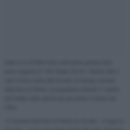
Dopo il no di Fabio Fazio nella prima puntata della
nuova stagione di “Che Tempo che Fa”, Patrick Zaki è
stato escluso anche dall’incontro al Sermig-Arsenale
della Pace di Torino, in programma martedì 17 ottobre
nell’ambito delle attività che precedono il Salone del
Libro.
«L’Arsenale della Pace di Torino da 40 anni – si legge in
una nota – è una casa sempre aperta alle tante situazioni