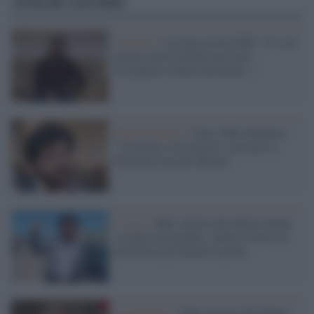
Articoli correlati
Governo /
La Lega accusa Zaki: "Le sue
parole contro Israele possono
risvegliare cellule dormienti..."
Medio Oriente /
Gaza, Zaki ribadisce:
"Cristiano e di sinistra, sono per la
Palestina non per Hamas"
Il caso /
Zaki, da faro dei diritti umani
a ospite non gradito: anche il Festival
della Pace gli chiude la porta
La polemica /
Zaki escluso dal Salone