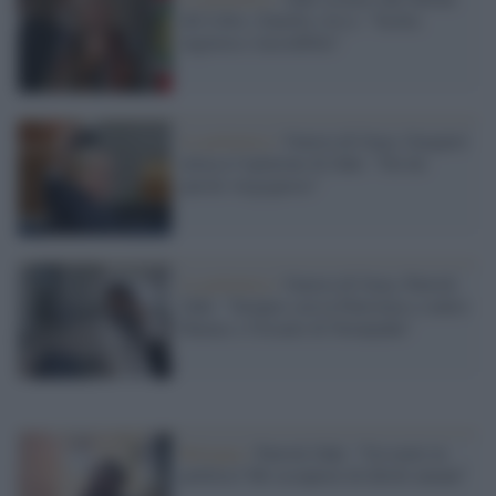
del Libro, Zanella (Avs): "Scelta
ingiusta e incredibile"
La polemica /
Guerra di Gaza, Gasparri
attacca l'opinione di Zaki: "Da lui
parole vergognose"
La polemica /
Guerra di Gaza, Patrick
Zaki: "Sempre con la Palestina e contro
Hamas e l'Israele di Netanyahu"
Bologna /
Patrick Zaki: "Un ruolo in
politica? Mi occuperei di diritti umani"