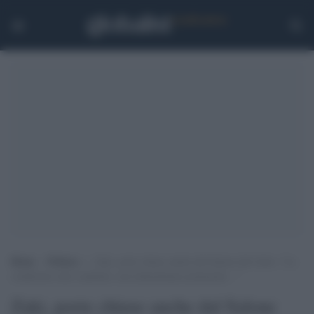
Home
>
Politica
>
Zaki, porte chiuse anche dal Salone del Libro: “Le
condizioni sono cambiate, non alimentiamo polemiche…”
Zaki, porte chiuse anche dal Salone